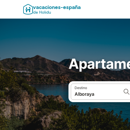
vacaciones-españa
de Holidu
Apartame
Destino