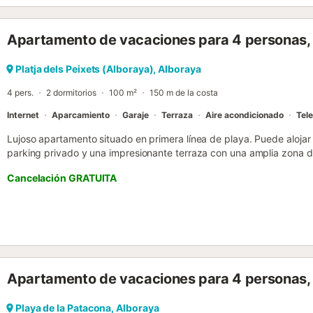
Apartamento de vacaciones para 4 personas,
Platja dels Peixets (Alboraya), Alboraya
4 pers.
2 dormitorios
100 m²
150 m de la costa
Internet
Aparcamiento
Garaje
Terraza
Aire acondicionado
Tele
Lujoso apartamento situado en primera línea de playa. Puede aloja
parking privado y una impresionante terraza con una amplia zona d
donde podrás desconectar del estrés de la ciudad y disfrutar del s
Cancelación GRATUITA
dobles, gran terraza, aire acondicionado centralizado, WiFi, frente 
minutos en coche del centro histórico de Valencia. El alojamiento: 
avenida de Mare Nostrum, en primera línea de la playa de La Patac
servicios de ocio y entretenimiento para adultos y niños. Ideal para 
tranquilidad de la playa, el calor del sol, los paseos por la costa y 
Valencia ofrece. A unos 10 minutos del centro histórico en coche. 
los siguientes espacios: - Elegante dormitorio principal con cama
Apartamento de vacaciones para 4 personas, 
amplios armarios. - Sencillo dormitorio con cama nido doble 90x19
propio. - Confortable y estilístico baño equipado con una bañera 
la primera planta. - Práctico baño con ducha con mampara, WC, esp
Playa de la Patacona, Alboraya