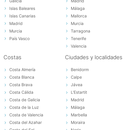
Galicia
Madrid
Islas Baleares
Málaga
Islas Canarias
Mallorca
Madrid
Murcia
Murcia
Tarragona
País Vasco
Tenerife
Valencia
Costas
Ciudades y localidades
Costa Almería
Benidorm
Costa Blanca
Calpe
Costa Brava
Jávea
Costa Cálida
L'Estartit
Costa de Galicia
Madrid
Costa de la Luz
Málaga
Costa de Valencia
Marbella
Costa del Azahar
Moraira
Costa del Sol
Nerja