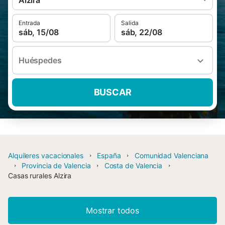
Alzira
Entrada
Salida
sáb, 15/08
sáb, 22/08
Huéspedes
BUSCAR
Alquileres vacacionales
España
Comunidad Valenciana
Provincia de Valencia
Costa de Valencia
Casas rurales Alzira
Mostrar todos