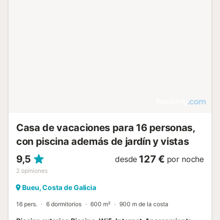
Beluso, mientras que el centro de la ciudad se encuentra a
1,5 km. Esta casa está posicionada para facilitar el acceso
al litoral local, con la playa a solo un corto paseo de su
puerta. Tanto si planea unas vacaciones junto al mar como
si desea explorar los alrededores de Bueu, la proximidad al
agua y a los servicios locales ofrece un entorno práctico
para su estancia....
Casa de vacaciones para 16 personas,
con piscina además de jardín y vistas
9,5
127 €
desde
por noche
2
opiniones
Bueu, Costa de Galicia
16 pers.
6 dormitorios
600 m²
900 m de la costa