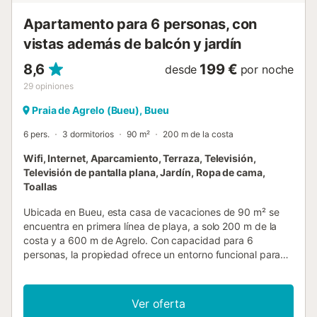
Apartamento para 6 personas, con
vistas además de balcón y jardín
8,6
199 €
desde
por noche
29
opiniones
Praia de Agrelo (Bueu), Bueu
6 pers.
3 dormitorios
90 m²
200 m de la costa
Wifi, Internet, Aparcamiento, Terraza, Televisión,
Televisión de pantalla plana, Jardín, Ropa de cama,
Toallas
Ubicada en Bueu, esta casa de vacaciones de 90 m² se
encuentra en primera línea de playa, a solo 200 m de la
costa y a 600 m de Agrelo. Con capacidad para 6
personas, la propiedad ofrece un entorno funcional para
quienes deseen explorar el entorno costero de la región. El
interior se distribuye en 3 dormitorios, con una
combinación de camas de matrimonio y literas, junto con 1
Ver oferta
baño equipado con ducha a ras de suelo. La cocina