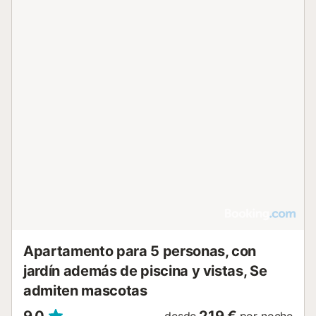
base sencilla para explorar la costa local y las playas
cercanas....
Apartamento para 5 personas, con
jardín además de piscina y vistas, Se
admiten mascotas
9,0
219 €
desde
por noche