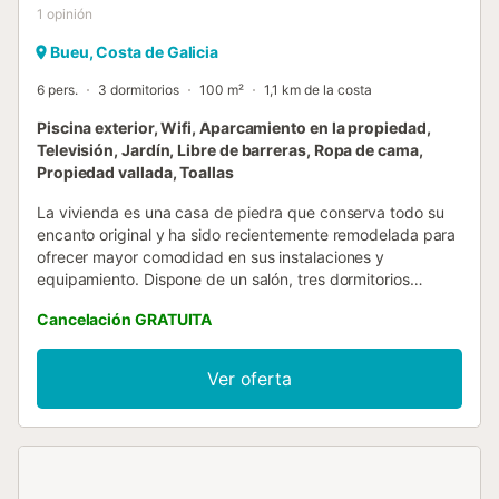
1
opinión
Bueu, Costa de Galicia
6 pers.
3 dormitorios
100 m²
1,1 km de la costa
Piscina exterior, Wifi, Aparcamiento en la propiedad,
Televisión, Jardín, Libre de barreras, Ropa de cama,
Propiedad vallada, Toallas
La vivienda es una casa de piedra que conserva todo su
encanto original y ha sido recientemente remodelada para
ofrecer mayor comodidad en sus instalaciones y
equipamiento. Dispone de un salón, tres dormitorios
dobles, dos baños con duchas renovadas, cocina
Cancelación GRATUITA
completamente equipada con comedor anexo y varias
zonas de estar exteriores. El hórreo, una construcción
tradicional gallega, se encuentra situado junto a la piscina
Ver oferta
y se ha convertido en una zona adicional de descanso. El
recinto de la piscina, de uso exclusivo para los huéspedes,
está totalmente vallado, lo que aporta tranquilidad a
quienes viajan con niños pequeños. La propiedad, de 15
hectáreas, permite disfrutar de la naturaleza con total