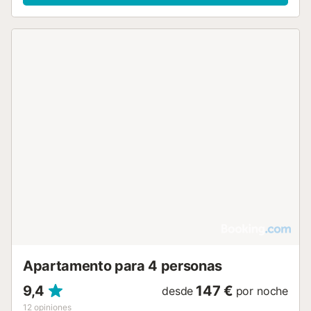
cuenta con horno, microondas, frigorífico y cafetera,
mientras que la zona de estar incluye televisión de pantalla
plana. Dispone de lavadora, secadora, plancha y conexión
Wi-Fi en todas las áreas para mayor comodidad. La casa
es un espacio libre de humos y cuenta con equipamiento
para familias, como cunas bajo petición. En el exterior,
encontrará un jardín, una terraza solárium y un balcón con
mobiliario de exterior y zona de barbacoa. La propiedad
ofrece vistas al mar y al jardín, y se sitúa a 1,5 km del
centro de la ciudad. El aparcamiento está disponible en la
calle y la propiedad mantiene una política estricta de no
fumar. Los huéspedes pueden disfrutar de la cercanía a la
playa para realizar actividades costeras, con un acceso
sencillo al litoral....
Apartamento para 4 personas
9,4
147 €
desde
por noche
12
opiniones