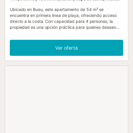
Ubicado en Bueu, este apartamento de 54 m² se
encuentra en primera línea de playa, ofreciendo acceso
directo a la costa. Con capacidad para 4 personas, la
propiedad es una opción práctica para quienes desean
disfrutar del entorno costero manteniéndose a 1 km del
centro de la ciudad. El interior cuenta con un dormitorio
con cama de matrimonio y un salón equipado con un sofá
Ver oferta
cama, lo que proporciona opciones flexibles de descanso
para grupos pequeños o familias. La cocina está
totalmente equipada con horno, microondas, cafetera y
lavadora, mientras que el baño privado incluye secador de
pelo y artículos de aseo esenciales. Para las familias, el
apartamento dispone de trona y protectores de seguridad
en los enchufes. Los servicios adicionales incluyen WiFi,
calefacción y televisión para asegurar una estancia
funcional. En el exterior, encontrará un jardín y una zona de
comedor al aire libre, ideal para disfrutar de las comidas al
aire libre. La propiedad cuenta con entrada privada y se
sitúa a 200 m de la playa y a 300 m de la Playa Beluso. El
apartamento es para no fumadores y, aunque no se
admiten mascotas, su distribución y ubicación ofrecen una