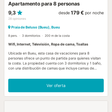
Apartamento para 8 personas
9,3
179 €
desde
por noche
28
opiniones
Praia de Beluso (Bueu), Bueu
8 pers.
3 dormitorios
200 m de la costa
Wifi, Internet, Televisión, Ropa de cama, Toallas
Ubicada en Bueu, esta casa de vacaciones para 8
personas ofrece un punto de partida para quienes visitan
la costa. La propiedad cuenta con 3 dormitorios y 1 baño,
con una distribución de camas que incluye camas de
matrimonio y un sofá cama para alojar a su grupo. La
cocina está equipada para preparar comidas, y encontrará
lavadora, televisión y conexión Wi-Fi en toda la casa. En el
Ver oferta
exterior, la propiedad dispone de barbacoa y una zona de
comedor al aire libre, lo que le permite disfrutar de sus
comidas al aire libre. La casa es un espacio libre de humos
y encontrará aparcamiento disponible en la calle. El
alojamiento se sitúa a 200 m de la playa y de la Playa