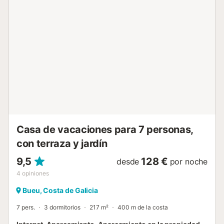
privacidad. Castaños, eucaliptos, robles, fresnos y pinos
rodean esta vivienda única, situada a solo 4 km del puerto
y de las playas. La finca se encuentra entre las rías de
Aldán y de Pontevedra, conocidas por sus hermosas
playas de arena blanca y aguas cristalinas....
Casa de vacaciones para 7 personas,
con terraza y jardín
9,5
128 €
desde
por noche
4
opiniones
Bueu, Costa de Galicia
7 pers.
3 dormitorios
217 m²
400 m de la costa