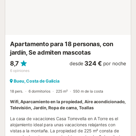
comodidad. La zona de estar es cálida y funcional, con un
sofá cómodo, un espacio de comedor acogedor y una
televisión de pantalla grande, también dispone de cuna y
trona bajo petición. Bueu y Montegomos cuentan con
restaurantes, tiendas, gasolineras y supermercados. En los
alrededores de la casa, accesible en coche, se encuentran
playas co...
Apartamento para 18 personas, con
jardín, Se admiten mascotas
8,7
324 €
desde
por noche
6
opiniones
Bueu, Costa de Galicia
18 pers.
6 dormitorios
225 m²
550 m de la costa
Wifi, Aparcamiento en la propiedad, Aire acondicionado,
Televisión, Jardín, Ropa de cama, Toallas
La casa de vacaciones Casa Torrevella en A Torre es el
alojamiento ideal para unas vacaciones relajantes con
vistas a la montaña. La propiedad de 225 m² consta de