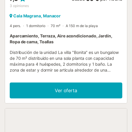
3
opiniones
Cala Magrana, Manacor
4 pers.
1 dormitorio
70 m²
A 150 m de la playa
Aparcamiento, Terraza, Aire acondicionado, Jardín,
Ropa de cama, Toallas
Distribución de la unidad La villa "Bonita" es un bungalow
de 70 m² distribuido en una sola planta con capacidad
máxima para 4 huéspedes, 2 dormitorios y 1 baño. La
zona de estar y dormir se articula alrededor de una
chimenea de hogar abierto e incluye un rincón comedor
que ofrece espacio para la relajación y las comidas
informales. El primer dormitorio dispone de 2 camas
Ver oferta
individuales de 90 cm de ancho y 200 cm de largo, aire
acondicionado y calefacción por aire forzado. El segundo
dormitorio cuenta con 2 camas de las mismas dimensiones
(90 cm por 200 cm), 1 cama plegable, aire acondicionado
y calefacción por aire forzado. La cocina abierta está
equipada con 3 placas de cocción, horno, tostadora,
hervidor, congelador y parrilla, y se abre a una mesa de