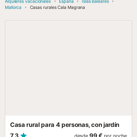
Alquileres vacacionales
España
Islas Baleares
Mallorca
Casas rurales Cala Magrana
Casa rural para 4 personas, con jardín
7,3
99 €
desde
por noche