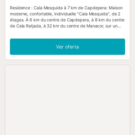
Residence : Cala Mesquida à 7 km de Capdepera: Maison
moderne, confortable, individuelle "Cala Mesquida", de 2
étages. À 6 km du centre de Capdepera, à 8 km du centre
de Cala Ratjada, à 32 km du centre de Manacor, sur un
versant, dans un quartier résidentiel, à 100 m de la forêt, à
500 m de la mer, à 600 m de la plage. A usage privé:
terrain à l'état naturel 600 m2 (clôturé), jardin sur plusieurs
Ver oferta
niveaux, piscine (6 x 3 m, disponibilité saisonnière: 01.Jan.
- 31.Dec.). Douche extérieure, entretien de la piscine par le
propriétaire/jardinier. Sentier en escalier jusqu'à la maison.
Garage individuel. Magasins 350 m, magasin
d'alimentation 400 m, supermarché 6 km, restaurant 350
m, bar 200 m, boulangerie 400 m, café 350 m, zone
piétonne 150 m, location de bicyclettes 200 m, arrêt de
bus "Cala Mesquida" 700 m, gare ferroviaire "Manacor" 33
km, plage de sable "Cala Mesquida" 500 m. Port plaisance
8 km, marina 8 km, terrain de golf (18 trous) 9 km, ecole
de surf, ecole de voile 500 m, tennis 4 km, centre équestre
5 km, chemins de randonnées pédestres depuis la maison
2 km, piste cyclable 1 km. Région de randonnées: Talaia
de Son Jaumell, Cala Torta 200 m. Veuillez noter: voiture
recommandée. Groupes de jeunes sur demande