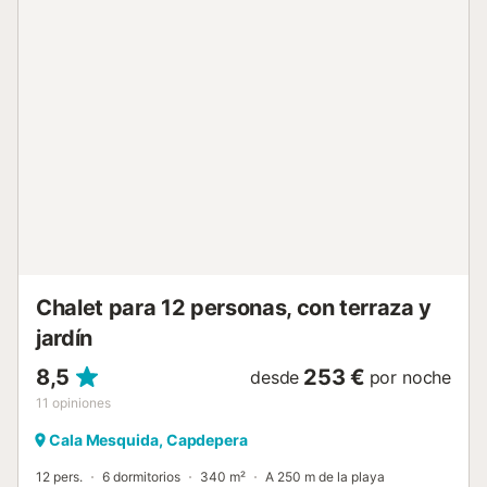
piscina, piscina infantil, jardín, terrazas cubiertas y
descubiertas, balcón, barbacoa y ducha exterior. La
propiedad está ubicada en la playa y hay una pista de
tenis a 15 minutos a pie. Hay una plaza de aparcamiento
disponible en la propiedad. Se permite un máximo de 4
mascotas. No está permitido fumar en esta propiedad.
Hay cunas y tronas a disposición de los huéspedes que las
soliciten. La propiedad ofrece productos hechos a
manos/de cosecha propia....
Chalet para 12 personas, con terraza y
jardín
8,5
253 €
desde
por noche
11
opiniones
Cala Mesquida, Capdepera
12 pers.
6 dormitorios
340 m²
A 250 m de la playa