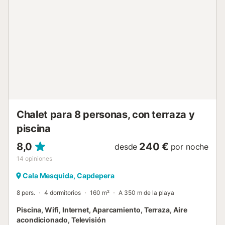
cocina totalmente equipada, tres dormitorios y dos baños,
brindando suficiente espacio y comodidades para una
estancia relajante. Disfruta de deliciosas comidas al aire
libre en la gran mesa exterior y aprovecha la zona de
barbacoa para una experiencia culinaria al estilo
mediterráneo. A poca distancia de hermosas playas de
aguas turquesas y cerca de restaurantes, tiendas y
actividades de ocio, la Finca Mamici ofrece la combinación
perfecta de tranquilidad y conveniencia. ¡Haz de la F...
Chalet para 8 personas, con terraza y
piscina
8,0
240 €
desde
por noche
14
opiniones
Cala Mesquida, Capdepera
8 pers.
4 dormitorios
160 m²
A 350 m de la playa
Piscina, Wifi, Internet, Aparcamiento, Terraza, Aire
acondicionado, Televisión