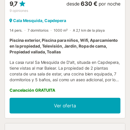
9,7
630 €
desde
por noche
9
opiniones
Cala Mesquida, Capdepera
14 pers.
7 dormitorios
1000 m²
A 2,1 km de la playa
Piscina exterior, Piscina para niños, Wifi, Aparcamiento
en la propiedad, Televisión, Jardín, Ropa de cama,
Propiedad vallada, Toallas
La casa rural Sa Mesquida de D'alt, situada en Capdepera,
tiene vistas al mar Balear. La propiedad de 2 plantas
consta de una sala de estar, una cocina bien equipada, 7
dormitorios y 5 baños, así como un aseo adicional, por lo
que tiene capacidad para 12 personas. Los servicios
Cancelación GRATUITA
adicionales incluyen Wi-Fi, una smart TV con servicios de
streaming, un ventilador, una lavadora, una secadora, así
como toallas de playa/piscina. Además, una mesa de ping-
Ver oferta
pong y una mesa de billar están disponibles para su uso.
También hay 3 cunas y 2 tronas disponibles. Este
alojamiento no dispone de: aire acondicionado. Este
alojamiento dispone de una zona exterior privada con