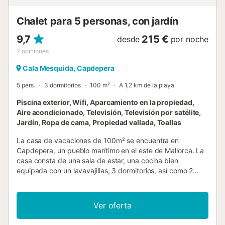
Chalet para 5 personas, con jardín
9,7
215 €
desde
por noche
7
opiniones
Cala Mesquida, Capdepera
5 pers.
3 dormitorios
100 m²
A 1,2 km de la playa
Piscina exterior, Wifi, Aparcamiento en la propiedad,
Aire acondicionado, Televisión, Televisión por satélite,
Jardín, Ropa de cama, Propiedad vallada, Toallas
La casa de vacaciones de 100m² se encuentra en
Capdepera, un pueblo marítimo en el este de Mallorca. La
casa consta de una sala de estar, una cocina bien
equipada con un lavavajillas, 3 dormitorios, así como 2
baños y por lo tanto puede acomodar a 5 personas. La
casa también cuenta con Wi-Fi (apto para videollamadas),
aire acondicionado, televisión por satélite y lavadora. Se
Ver oferta
admiten niños. Los huéspedes pueden disfrutar de las
hermosas vistas a la montaña y relajarse al aire libre en el