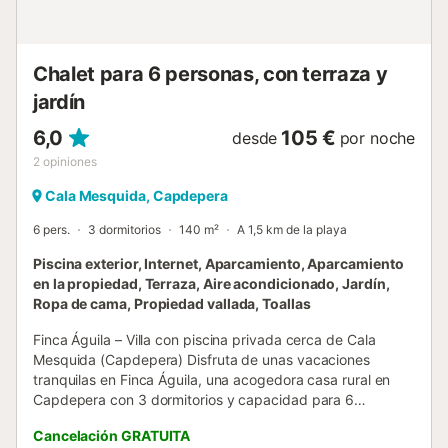
seulement. Le propriétaire n'accepte pas les groupes de
jeunes. Catégorie et Standing : Aménagement intérieur de
haut standing. Mobilier assorti et confortable. Pour...
Chalet para 6 personas, con terraza y
jardín
6,0
105 €
desde
por noche
2
opiniones
Cala Mesquida, Capdepera
6 pers.
3 dormitorios
140 m²
A 1,5 km de la playa
Piscina exterior, Internet, Aparcamiento, Aparcamiento
en la propiedad, Terraza, Aire acondicionado, Jardín,
Ropa de cama, Propiedad vallada, Toallas
Finca Águila – Villa con piscina privada cerca de Cala
Mesquida (Capdepera) Disfruta de unas vacaciones
tranquilas en Finca Águila, una acogedora casa rural en
Capdepera con 3 dormitorios y capacidad para 6
personas. Con 140 m² de espacio confortable y luminoso,
Cancelación GRATUITA
ofrece vistas a la montaña y al jardín, ideal para familias o