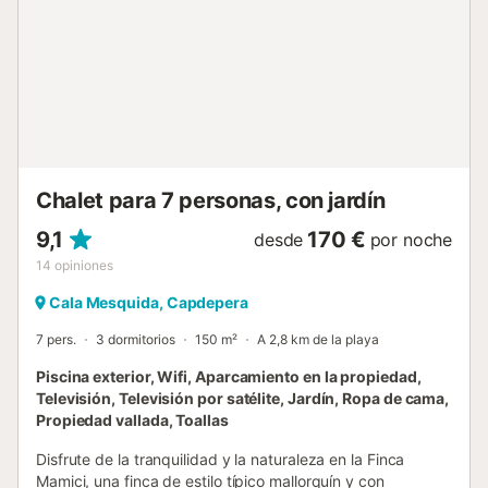
y la flexibilidad para preparar comidas con facilidad. Los
huéspedes también pueden relajarse en el luminoso y
cómodo salón, que incluye TV por satélite y otros
equipamientos modernos. Vida al aire libre: La terraza
amueblada de la propiedad es perfecta para disfrutar de
comidas al aire libre o de una barbacoa. Los huéspedes
pueden darse un chapuzó...
Chalet para 7 personas, con jardín
9,1
170 €
desde
por noche
14
opiniones
Cala Mesquida, Capdepera
7 pers.
3 dormitorios
150 m²
A 2,8 km de la playa
Piscina exterior, Wifi, Aparcamiento en la propiedad,
Televisión, Televisión por satélite, Jardín, Ropa de cama,
Propiedad vallada, Toallas
Disfrute de la tranquilidad y la naturaleza en la Finca
Mamici, una finca de estilo típico mallorquín y con