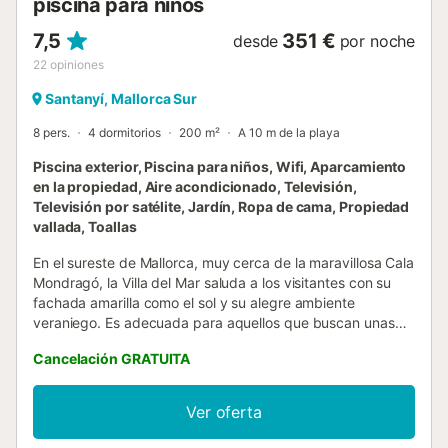
piscina para niños
7,5
351 €
desde
por noche
22
opiniones
Santanyí, Mallorca Sur
8 pers.
4 dormitorios
200 m²
A 10 m de la playa
Piscina exterior, Piscina para niños, Wifi, Aparcamiento
en la propiedad, Aire acondicionado, Televisión,
Televisión por satélite, Jardín, Ropa de cama, Propiedad
vallada, Toallas
En el sureste de Mallorca, muy cerca de la maravillosa Cala
Mondragó, la Villa del Mar saluda a los visitantes con su
fachada amarilla como el sol y su alegre ambiente
veraniego. Es adecuada para aquellos que buscan unas
vacaciones con privacidad y alojamiento cerca de la
Cancelación GRATUITA
playa. La casa de 2 plantas tiene un acogedor
salón/comedor, una cocina bien equipada con lujosas
instalaciones de alta calidad, 4 dormitorios (2 con cama de
Ver oferta
matrimonio, 2 con 2 camas individuales cada uno y todos
equipados con colchones de primera calidad), 3 baños y