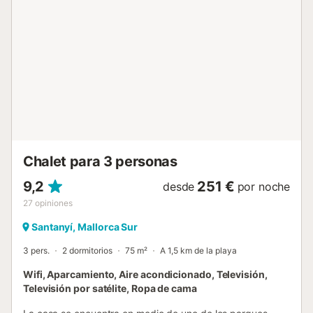
un 2º bebé. Las ventanas tienen mosquiteras....
Chalet para 3 personas
9,2
251 €
desde
por noche
27
opiniones
Santanyí, Mallorca Sur
3 pers.
2 dormitorios
75 m²
A 1,5 km de la playa
Wifi, Aparcamiento, Aire acondicionado, Televisión,
Televisión por satélite, Ropa de cama