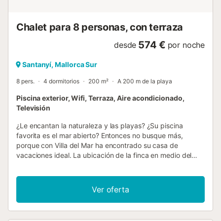
vistas de gran alcance del mar y el cielo estrellado sin
contaminación ligera. Esta exquisita villa se encuentra en el
Chalet para 8 personas, con terraza
corazón del parque nacional "Parc Natural de Mondragó",
que lo sitúa jus...
574 €
desde
por noche
Santanyí, Mallorca Sur
8 pers.
4 dormitorios
200 m²
A 200 m de la playa
Piscina exterior, Wifi, Terraza, Aire acondicionado,
Televisión
¿Le encantan la naturaleza y las playas? ¿Su piscina
favorita es el mar abierto? Entonces no busque más,
porque con Villa del Mar ha encontrado su casa de
vacaciones ideal. La ubicación de la finca en medio del
Parque Natural de Mondragó no tiene precio. Las
hermosas rutas de senderismo por el parque comienzan
justo delante de la puerta de la finca. La playa de postal
Ver oferta
de Cala Mondragó está a sólo unos metros. Podrá pasar
un agradable día en la playa con todas las comodidades
en la bahía, que está rodeada de pinares. Hay