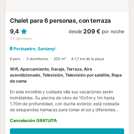
que incluye maravillosas calas como la de s'Amarador a
tan solo 2.7 km. En la zona hay varias rutas para hacer
senderismo o ciclismo. El pueblo ...
Chalet para 6 personas, con terraza
9,4
209 €
desde
por noche
34
opiniones
Portopetro, Santanyí
6 pers.
3 dormitorios
200 m²
A 1,7 km de la playa
Wifi, Aparcamiento, Garaje, Terraza, Aire
acondicionado, Televisión, Televisión por satélite, Ropa
de cama
En esta increíble y cuidada villa sus vacaciones serán
inolvidables. Su piscina de cloro de 10x5m y 1m hasta
1.70m de profundidad, con ducha exterior, está rodeada
de estupendas hamacas para tomar el sol y diferentes
zonas ajardinadas con césped. Rodeando la finca
Cancelación GRATUITA
encuentran diferentes árboles frutales y, según la
temporada, pueden recoger ciruelas, almendras o
algarrobas. En un porche con barbacoa junto a la piscina