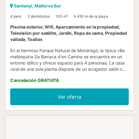
Santanyí, Mallorca Sur
4 pers.
2 dormitorios
100 m²
A 450 m de la playa
Piscina exterior, Wifi, Aparcamiento en la propiedad,
Televisión por satélite, Jardín, Ropa de cama, Propiedad
vallada, Toallas
En el hermoso Parque Natural de Mondragó, la típica villa
mallorquina Sa Barraca d'en Camine se encuentra en un
entorno idílico y ofrece espacio para 4 personas. La casa
rural de una sola planta dispone de un acogedor salón con
chimenea y televisión por satélite, una cocina bien
Cancelación GRATUITA
equipada, 2 dormitorios y un baño. También hay Wi-Fi, una
trona, una cuna y una plaza de aparcamiento en la
propiedad. Lo más destacado es el jardín rodeado de flora
Ver oferta
mediterránea y a la sombra de los árboles. El mobiliario de
jardín, la barbacoa y la piscina proporcionan unas
vacaciones relajantes. En 5 minutos en coche se llega a
Portopetro, con restaurantes, cafeterías, bares y tiendas.
Las idílicas playas del parque natural, Cala d'en Borgit y
Cala Mondragó están a menos de 10 minutos a pie. Bajo
petición, se puede proporcionar una cuna adicional para