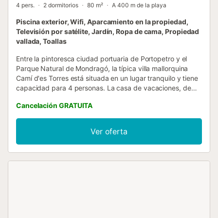
4 pers.
2 dormitorios
80 m²
A 400 m de la playa
Piscina exterior, Wifi, Aparcamiento en la propiedad,
Televisión por satélite, Jardín, Ropa de cama, Propiedad
vallada, Toallas
Entre la pintoresca ciudad portuaria de Portopetro y el
Parque Natural de Mondragó, la típica villa mallorquina
Camí d'es Torres está situada en un lugar tranquilo y tiene
capacidad para 4 personas. La casa de vacaciones, de
una sola planta, dispone de un acogedor salón-comedor,
Cancelación GRATUITA
una cocina bien equipada, 2 dormitorios y un baño.
También dispone de Wi-Fi, ventiladores, televisión por
satélite, trona, cuna y chimenea, para que su bienestar
Ver oferta
esté garantizado incluso en los meses más fríos del año.
Hay aparcamiento disponible en la propiedad. En el idílico
jardín a la sombra de los árboles, una gran piscina, una
terraza cubierta y una barbacoa proporcionan unas
vacaciones relajantes. El centro de Portopetro con
supermercados, restaurantes y cafés se encuentra a 4
minutos en coche. Las playas de arena fina se encuentran
en el Parque Natural de Mondragó, al que se llega en 5
minutos en coche....