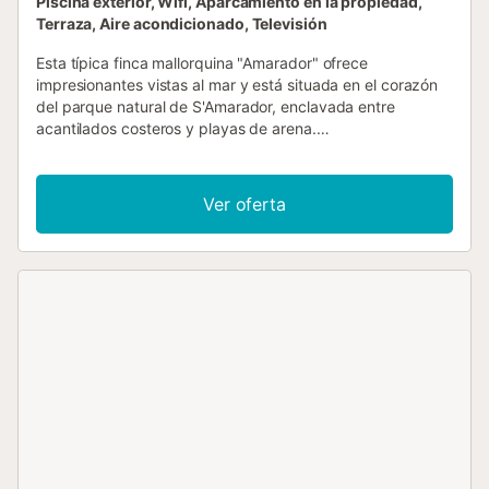
Piscina exterior, Wifi, Aparcamiento en la propiedad,
Terraza, Aire acondicionado, Televisión
Esta típica finca mallorquina "Amarador" ofrece
impresionantes vistas al mar y está situada en el corazón
del parque natural de S'Amarador, enclavada entre
acantilados costeros y playas de arena.
Convenientemente, hay un aparcamiento justo fuera de la
puerta. El hermoso jardín y la terraza invitan a relajarse,
con varias zonas parcialmente cubiertas que son
Ver oferta
perfectas para descansar. La piscina redonda, decorada
con un mosaico de delfines, cuenta con un moderno
sistema de iluminación para disfrutar de veladas mágicas.
Después de nadar, podrá relajarse en las tumbonas. Una
zona de barbacoa cubierta es el lugar perfecto para
comer al aire libre. La terraza de la azotea ofrece
impresionantes vistas panorámicas del mar, la piscina y las
montañas, perfectas para veladas inolvidables. En el
interior, las lujosas instalaciones de la villa garantizan una
estancia confortable. El amplio salón de planta abierta es
ideal para relajarse, ver una película o disfrutar de una
comida, mientras que la moderna cocina está totalmente
equipada para la vida de vacaciones. Tres acogedores