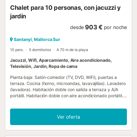
pasear entre pinares y ...
Chalet para 10 personas, con jacuzzi y
jardín
903 €
desde
por noche
Santanyí, Mallorca Sur
10 pers.
5 dormitorios
A 70 m de la playa
Jacuzzi, Wifi, Aparcamiento, Aire acondicionado,
Televisión, Jardín, Ropa de cama
Planta baja: Salón-comedor (TV, DVD, WiFi), puertas a
terraza. Cocina (horno, microondas, lavavajillas). Lavadero
(lavadora). Habitación doble con salida a terraza y A/A
portátil. Habitación doble con aire acondicionado portátil.
Tres cuartos de ducha. Acceso exterior sólo al dormitorio
doble y A/A portatil con ducha en suite. Primera planta:
Zona de lectura con puertas a la terraza. Habitación doble
Ver oferta
con ducha en suite, vestidor y puertas a la terraza. Amplia
terraza con vistas al mar. Anexo: Habitación doble con A/A
portatil. Habitación doble con A/A portatil con puertas a la