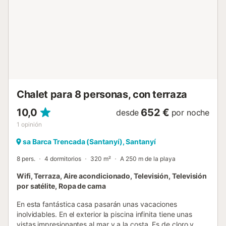
Chalet para 8 personas, con terraza
10,0
652 €
desde
por noche
1
opinión
sa Barca Trencada (Santanyí), Santanyí
8 pers.
4 dormitorios
320 m²
A 250 m de la playa
Wifi, Terraza, Aire acondicionado, Televisión, Televisión
por satélite, Ropa de cama
En esta fantástica casa pasarán unas vacaciones
inolvidables. En el exterior la piscina infinita tiene unas
vistas impresionantes al mar y a la costa. Es de cloro y