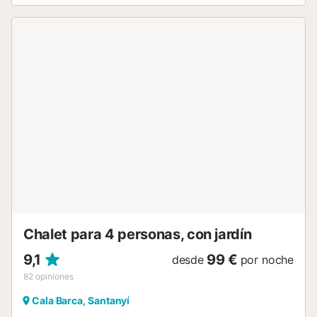
tiene capacidad para 8 personas. Las comodidades
también incluyen Wi-Fi, televisión por satélite (65"), aire
acondicionado en los 4 dormitorios (sólo disponible por la
noche), una cuna (bajo petición) y una trona (bajo
petición). En la terraza cubierta redonda, los huéspedes
pueden disfrutar de sus comidas, recién preparadas en la
barbacoa. La terraza cuenta con una piscina de agua
salada (4,12 m de largo x 4,12 m de ancho x 1,20 m de
profundidad), ducha de jardín, cama elástica y juegos de
exterior para niños. Las otras terrazas ofrecen diversas
zonas para sentarse, sombrillas y tumbonas. El balcón
también invita a disfrutar del clima mediterráneo y de las
vistas a la naturaleza. Tras sólo 2,8 km o 7 minutos en
coche llegará a Portopetro, donde encontrará la mayor
selección de tiendas, restaurantes, bares y cafeterías. La
única playa de arena Ca...
Chalet para 4 personas, con jardín
9,1
99 €
desde
por noche
82
opiniones
Cala Barca, Santanyí