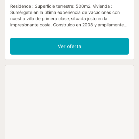
Residence : Superficie terrestre: 500m2. Vivienda :
Sumérgete en la última experiencia de vacaciones con
nuestra villa de primera clase, situada justo en la
impresionante costa. Construido en 2008 y ampliamente
renovado dentro y fuera en 2016, este alojamiento
vacacional es el retiro perfecto para disfrutar del profundo
mar azul de Mallorca en toda su gloria. Dentro de la villa,
Ver oferta
usted está verde con un diseño moderno y amplio. La sala
de estar, el comedor y la cocina fluyen juntos en una
habitación abierta y espaciosa equipada con tecnología
contemporánea - incluyendo la fibra óptica más rápida - y
equipo de cocina de alta calidad con placa de inducción,
dos refrigeradores con unidad de congelador y mucho
más. Cada uno de los dormitorios tiene un baño adicional
en suite con amenities ranking desde una ducha grande a
una bañera, garantizando comodidad personal y
privacidad. La zona exterior ofrece una parcela de 500
metros cuadrados que ofrece un entorno idílico para
actividades de relajación y ocio. Exquisitamente jardines y
terrazas ajardinadas rodean la piscina privada rodeada,
que cuenta con un diseño único delfín. Disfrute del sol de
Mallorca o organice una barbacoa mientras admira las