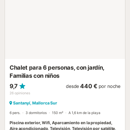
La ciudad de Santanyí, con supermercados, gasolinera y
otros servicios, está a sólo 6 km. Las hermosas playas de
Cala Mondragó están a sólo unos minutos a pie. Se
recomienda alquilar un coche. Debido a la ubicación de la
casa de vacaciones en una reserva natural, está prohibido
encender fuego o hacer barbacoas. Hay aparcamiento
disponible en la propiedad. Las sábanas y las toallas están
incluidas. Tenga en cuenta que está prohibido celebrar
todo tipo de fiestas. Si se celebra una fiesta, se infringirían
las normas de la propiedad y se podría pedir a los
huéspedes que se m...
Chalet para 6 personas, con jardín,
Familias con niños
9,7
440 €
desde
por noche
26
opiniones
Santanyí, Mallorca Sur
6 pers.
3 dormitorios
150 m²
A 1,6 km de la playa
Piscina exterior, Wifi, Aparcamiento en la propiedad,
Aire acondicionado, Televisión, Televisión por satélite,