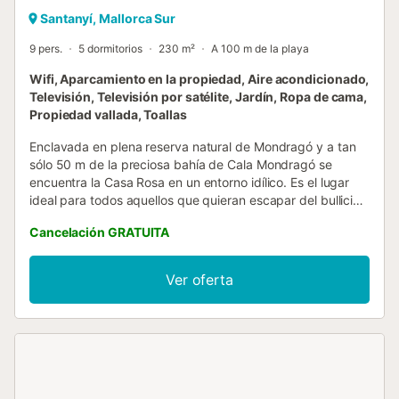
Santanyí, Mallorca Sur
9 pers.
5 dormitorios
230 m²
A 100 m de la playa
Wifi, Aparcamiento en la propiedad, Aire acondicionado,
Televisión, Televisión por satélite, Jardín, Ropa de cama,
Propiedad vallada, Toallas
Enclavada en plena reserva natural de Mondragó y a tan
sólo 50 m de la preciosa bahía de Cala Mondragó se
encuentra la Casa Rosa en un entorno idílico. Es el lugar
ideal para todos aquellos que quieran escapar del bullicio
y disfrutar de la tranquilidad que ofrece este entorno. La
Cancelación GRATUITA
casa de vacaciones dispone de 2 salones, una cocina bien
equipada, 5 dormitorios y 3 baños (dos en la planta baja y
uno en la 2ª planta) y tiene capacidad para 9 personas.
Ver oferta
Dispone de Wi-Fi, ventiladores, aire acondicionado,
chimenea, televisión por satélite, cuna y trona. La
pintoresca zona exterior está rodeada de vegetación
mediterránea, donde podrá ponerse cómodo en las
tumbonas, relajarse y descansar. La amplia terraza con
mesa de comedor y muebles de salón, que invita a
relajarse y comer al aire libre, nunca deja de impresionar.