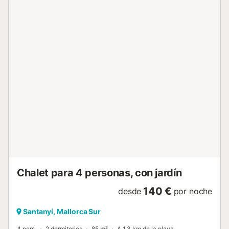
restaurantes y chiringuitos, así como duchas, aseos,
sombrillas y tumbonas. Cala Mondragó es la mediana de
las tres playas del parque natural. Puede llegar fácilmente
a pie a la vecina cala de S'Amarador por un sendero
costero y a Calo des Borgit a través del pinar. Sea cual sea
la cala que elija, será uno de los primeros visitantes por la
mañana y uno de los últimos por la tarde. Podrá escapar
del ajetreo entre medias con una clásica siesta en la
preciosa terraza ajardinada de su finca. Aquí encontrará
cómodas tumbonas y una gran sombrilla. También podrá
disfrutar de sus comidas a la sombra de la terraza
semicircular cubierta. Dependiendo de la dirección del
viento, podrá escuchar la animación nocturna del complejo
hotelero de Cala Barca. La animación infantil puede
integrarse perfectamente en su programa familiar
nocturno. En las cálidas noches de verano, las ...
Chalet para 4 personas, con jardín
140 €
desde
por noche
Santanyí, Mallorca Sur
4 pers.
2 dormitorios
85 m²
A 1,3 km de la playa