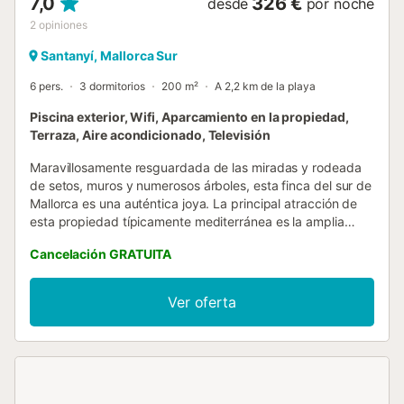
7,0
326 €
desde
por noche
2
opiniones
Santanyí, Mallorca Sur
6 pers.
3 dormitorios
200 m²
A 2,2 km de la playa
Piscina exterior, Wifi, Aparcamiento en la propiedad,
Terraza, Aire acondicionado, Televisión
Maravillosamente resguardada de las miradas y rodeada
de setos, muros y numerosos árboles, esta finca del sur de
Mallorca es una auténtica joya. La principal atracción de
esta propiedad típicamente mediterránea es la amplia
zona de la piscina, en cuyo centro se encuentra una
Cancelación GRATUITA
piscina de 10 metros de largo con bonitos azulejos de
mosaico azul, a la que se accede fácilmente a través de
una escalera romana. En la terraza que la rodea
Ver oferta
encontrará acogedores asientos al aire libre o cubiertos,
así que coja su bañador, un libro y una deliciosa bebida fría
y ¡a disfrutar! Mientras te quedas dormido en una de las
cómodas tumbonas, puede que ya tengas alguna que otra
idea para cenar. Y entonces acabará inevitablemente en la
preciosa cocina exterior, que está instalada bajo un tejado