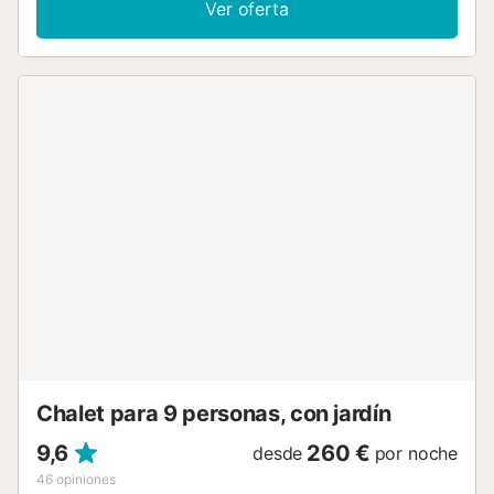
Ver oferta
pueden disfrutar de una estupenda velada acompañados
de una rica barbacoa y una copa de vino. La casa es
totalmente privada y no hay vecinos directos. Esta casa
distribuye sus amplias estancias en dos plantas. En la
planta de abajo, en un mismo espacio, se encuentran el
salón, donde relajarse viendo la televisión satélite o
escuchando música, la zona comedor y la cocina de vitro
cerámica, con acceso directo al porche exterior. Dos
dormitorios, uno con cama doble y otro con dos camas
individuales, y un baño con ducha. En la planta de arriba,
otro dormitorio con dos camas individuales, un segundo
baño con ducha y una terraza sin amueblar. Todos los
dormitorios disponen de armario y tienen a su disposición
hasta dos radiadores. Los tres dormitorios disponen de
aire acondicionado. Si viajan con el pequeño de la familia,
disponen de una cuna y una trona. Hay lavadora, ubicada
en la cocina, una plancha y tabla para planchar. Esta
fabulosa villa se sitúa junto al Parque N...
Chalet para 9 personas, con jardín
9,6
260 €
desde
por noche
46
opiniones