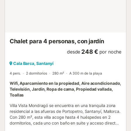
dormitorios dobles y tres cuartos de baño garantizan la
privacidad y hacen que esta villa sea perfecta para
parejas o familias pequeñas. Esta villa está situada en una
zona tranquila en primera línea de mar en la costa sur de
Mallorca. Ofrece fantásticas vistas sobre el mar azul
profundo directamente delante de la c...
Chalet para 4 personas, con jardín
248 €
desde
por noche
Cala Barca, Santanyí
4 pers.
2 dormitorios
280 m²
A 300 m de la playa
Wifi, Aparcamiento en la propiedad, Aire acondicionado,
Televisión, Jardín, Ropa de cama, Propiedad vallada,
Toallas
Villa Vista Mondragó se encuentra en una tranquila zona
residencial a las afueras de Portopetro, Santanyí, Mallorca.
Con 280 m², esta villa acoge hasta 4 huéspedes en 2
dormitorios, cada uno con baño en suite y acceso directo
al jardín. La vivienda se distribuye en 2 plantas: los