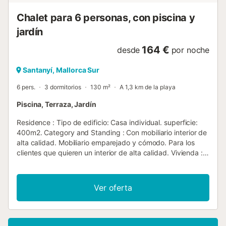
Chalet para 6 personas, con piscina y
jardín
164 €
desde
por noche
Santanyí, Mallorca Sur
6 pers.
3 dormitorios
130 m²
A 1,3 km de la playa
Piscina, Terraza, Jardín
Residence : Tipo de edificio: Casa individual. superficie:
400m2. Category and Standing : Con mobiliario interior de
alta calidad. Mobiliario emparejado y cómodo. Para los
clientes que quieren un interior de alta calidad. Vivienda :
Rodeado de pinos, la casa de vacaciones Villa Es Pinar es
un pequeño oasis de paz para hasta 6 personas. Se
encuentra a sólo 1600 metros de la playa protegida de
Ver oferta
S'Amarador, junto a Cala Mondragó, y a pocos cientos de
metros de la costa rocosa. Una hermosa terraza cubierta
es perfecta para cenar o simplemente relajarse. Las
terrazas que rodean la casa tienen hermosas flores y