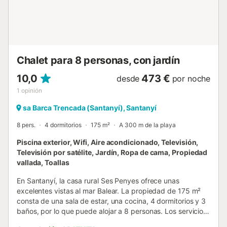
animales alrededor de la casa de campo, como pavos
reales y gatos....
Chalet para 8 personas, con jardín
10,0
473 €
desde
por noche
1
opinión
sa Barca Trencada (Santanyí), Santanyí
8 pers.
4 dormitorios
175 m²
A 300 m de la playa
Piscina exterior, Wifi, Aire acondicionado, Televisión,
Televisión por satélite, Jardín, Ropa de cama, Propiedad
vallada, Toallas
En Santanyí, la casa rural Ses Penyes ofrece unas
excelentes vistas al mar Balear. La propiedad de 175 m²
consta de una sala de estar, una cocina, 4 dormitorios y 3
baños, por lo que puede alojar a 8 personas. Los servicios
adicionales incluyen Wi-Fi de alta velocidad (apto para