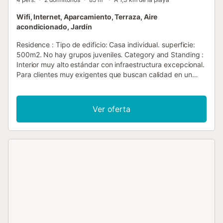
Wifi, Internet, Aparcamiento, Terraza, Aire
acondicionado, Jardín
Residence : Tipo de edificio: Casa individual. superficie:
500m2. No hay grupos juveniles. Category and Standing :
Interior muy alto estándar con infraestructura excepcional.
Para clientes muy exigentes que buscan calidad en un
entorno de lujo. Vivienda : Descubra la tranquilidad y el
encanto de esta hermosa casa de vacaciones situada en
el entorno idílico del parque natural Mondragó en Es Cap
Ver oferta
des Moro. Con capacidad para 4 personas, esta villa es el
refugio perfecto para estos que buscan relajarse y
relajarse en una tranquila zona residencial, lejos del bullicio
y bullicio de tiendas, bares y negocios. Su ubicación
privilegiada, cerca del mar y las playas de ensueño de
Cala Santanyi, hace de este el lugar ideal para sus
próximas vacaciones. En su interior, la villa destaca por su
funcionalidad y confort, ofreciendo dos habitaciones
dobles y un baño completamente refrescado con ducha
en 2018, lo que garantiza una estancia confortable y
agradable. La sala de estar se combina armoniosamente