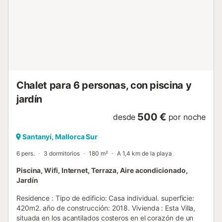
con la cocina, proporcionando un espacio abierto y
acogedor ideal para compartir y disfrutar en compañía.
Equipado con ventiladores, cocina de gas, cafetera y
guardián, encontrará todo lo que necesita para hacer su
estancia tan cómoda como en casa. El exterior de la
propiedad no es menos impresionante. Con terraza
amueblada y barbacoa de carbón, es el lugar perfecto
para disfrutar de deliciosa...
Chalet para 6 personas, con piscina y
jardín
500 €
desde
por noche
Santanyí, Mallorca Sur
6 pers.
3 dormitorios
180 m²
A 1,4 km de la playa
Piscina, Wifi, Internet, Terraza, Aire acondicionado,
Jardín
Residence : Tipo de edificio: Casa individual. superficie:
420m2. año de construcción: 2018. Vivienda : Esta Villa,
situada en los acantilados costeros en el corazón de un