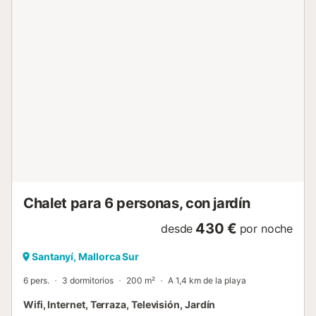
delante de la piscina y ofrece una estupenda zona de
comedor para las sesiones de barbacoa vespertinas junto
a la barbacoa. El espacioso interior, que se extiende por la
planta baja y el primer piso, también tiene un aire
típicamente mallorquín. Las paredes claras, los techos con
vigas vistas y las grandes baldosas del suelo crean un
ambiente elegante para los muebles de buen gusto, que
garantizan una vida acogedora. El salón, el comedor y la
cocina se funden en una distribución semiabierta, creando
una agradable sensación de espacio. La cocina ofrece
mucho espacio y, al igual que el comedor, tiene acceso
dire...
Chalet para 6 personas, con jardín
430 €
desde
por noche
Santanyí, Mallorca Sur
6 pers.
3 dormitorios
200 m²
A 1,4 km de la playa
Wifi, Internet, Terraza, Televisión, Jardín