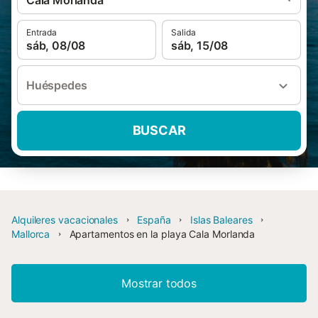
Cala Morlanda
Entrada
Salida
sáb, 08/08
sáb, 15/08
Huéspedes
BUSCAR
Alquileres vacacionales
España
Islas Baleares
Mallorca
Apartamentos en la playa Cala Morlanda
Mostrar todos