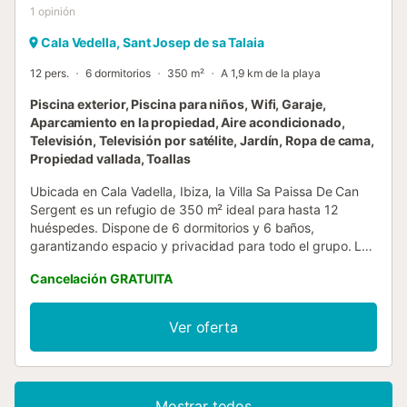
1
opinión
Cala Vedella, Sant Josep de sa Talaia
12 pers.
6 dormitorios
350 m²
A 1,9 km de la playa
Piscina exterior, Piscina para niños, Wifi, Garaje,
Aparcamiento en la propiedad, Aire acondicionado,
Televisión, Televisión por satélite, Jardín, Ropa de cama,
Propiedad vallada, Toallas
Ubicada en Cala Vadella, Ibiza, la Villa Sa Paissa De Can
Sergent es un refugio de 350 m² ideal para hasta 12
huéspedes. Dispone de 6 dormitorios y 6 baños,
garantizando espacio y privacidad para todo el grupo. La
cocina compartida está equipada con cafetera, y
Cancelación GRATUITA
encontraréis aire acondicionado, Wi-Fi de alta velocidad
apto para videollamadas, televisión, lavadora y secadora.
También tenéis a vuestra disposición trona, cuna y toallas
Ver oferta
de playa. En el exterior, os espera un jardín privado y
ducha al aire libre, perfectos para refrescaros tras un día
de sol. Disfrutad de la espectacular piscina infinita de 15 x
5 m con asientos integrados y cascada, junto a una amplia
Mostrar todos