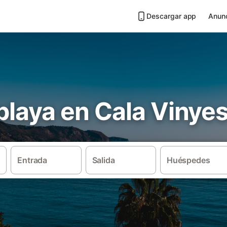
Descargar app
Anunc
 playa en Cala Vinye
Entrada
Salida
Huéspedes