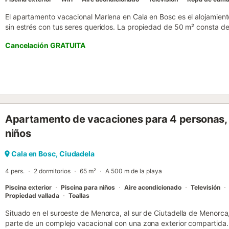
El apartamento vacacional Marlena en Cala en Bosc es el alojamien
sin estrés con tus seres queridos. La propiedad de 50 m² consta de
equipada, 2 dormitorios y 1 baño, por lo que puede alojar hasta 4 p
Cancelación GRATUITA
incluyen televisión, aire acondicionado, ventilador y lavadora. Tam
trona bajo petición. Este alquiler de vacaciones cuenta con terraza
descubiertas, ideales para relajarse por las tardes. Además, el alo
piscina compartida, perfecta para los días calurosos de verano. La 
minutos a pie de la playa de Son Xoriguer y con fácil acceso a todo
restaurantes, bares y tiendas. Hay aparcamiento gratuito en la call
celebrar eventos en la propiedad. La vivienda está equipada con v
Apartamento de vacaciones para 4 personas, c
dormitorios y con aire acondicionado en el comedor. Tanto la recog
realizará en una inmobiliaria en Ciutadella....
niños
Cala en Bosc, Ciudadela
4 pers.
2 dormitorios
65 m²
A 500 m de la playa
Piscina exterior
Piscina para niños
Aire acondicionado
Televisión
Propiedad vallada
Toallas
Situado en el suroeste de Menorca, al sur de Ciutadella de Menorc
parte de un complejo vacacional con una zona exterior compartida.