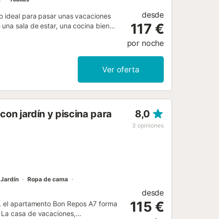
desde
to ideal para pasar unas vacaciones
117 €
 una sala de estar, una cocina bien
ersonas. Los servicios adicionales
por noche
bién hay disponible una cuna y una
s privadas, tanto cubiertas como
jamiento dispone de una refrescante
Ver oferta
ubicación es excelente, a solo 10
s los servicios necesarios, como
e. No se permiten mascotas, fumar ni
entiladores de techo en ambos
on jardín y piscina para
8,0
ida como la devolución de llaves se
3
opiniones
Jardín
Ropa de cama
desde
115 €
a, el apartamento Bon Repos A7 forma
 La casa de vacaciones,