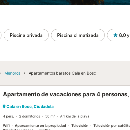
Piscina privada
Piscina climatizada
8,0
y
Menorca
Apartamentos baratos Cala en Bosc
Apartamento de vacaciones para 4 personas, 
Cala en Bosc, Ciudadela
4 pers.
2 dormitorios
50 m²
A 1 km de la playa
Wifi
Aparcamiento en la propiedad
Televisión
Televisión por satélit