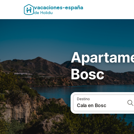
vacaciones-españa
de Holidu
Apartame
Bosc
Destino