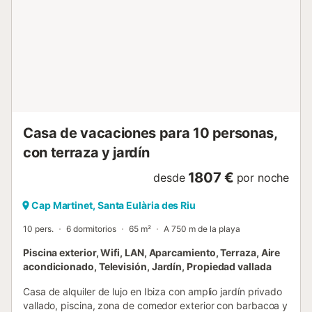
Una terraza privada al aire libre con vistas increíbles del
casco antiguo de Dalt Vila y el sur de la isla. La villa está
completamente equipada con aire acondicionado y WiFi,
sistema de audio Bluetooth y televisión inteligente. La
propiedad cuenta con un sistema de seguridad completo.
El descanso soleado está asegurado con amplias terrazas
que recorren la parte delantera del terreno de la villa, con
piscina rodeada de tumbonas, así como una zona de
comedor exterior con vistas al casco antiguo ...
Casa de vacaciones para 10 personas,
con terraza y jardín
1807 €
desde
por noche
Cap Martinet, Santa Eulària des Riu
10 pers.
6 dormitorios
65 m²
A 750 m de la playa
Piscina exterior, Wifi, LAN, Aparcamiento, Terraza, Aire
acondicionado, Televisión, Jardín, Propiedad vallada
Casa de alquiler de lujo en Ibiza con amplio jardín privado
vallado, piscina, zona de comedor exterior con barbacoa y