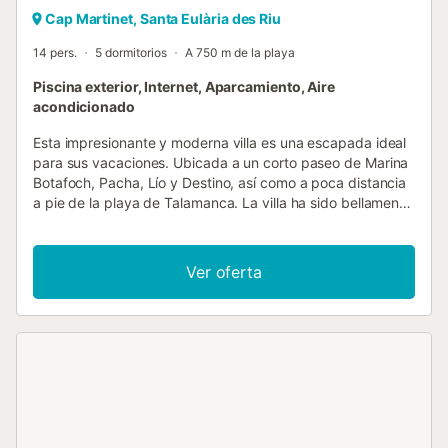
Cap Martinet, Santa Eulària des Riu
14 pers.
5 dormitorios
A 750 m de la playa
Piscina exterior, Internet, Aparcamiento, Aire
acondicionado
Esta impresionante y moderna villa es una escapada ideal
para sus vacaciones. Ubicada a un corto paseo de Marina
Botafoch, Pacha, Lío y Destino, así como a poca distancia
a pie de la playa de Talamanca. La villa ha sido bellamente
construida, con acabados de alta calidad y características
modernas. Tiene cinco dormitorios en total, con capacidad
para 14 personas. En la planta baja, encontrará una sala
Ver oferta
de estar/comedor con todo lo necesario para relajarse y
entretener, con acceso directo a la zona de la piscina y un
cómodo sofá cama para dos huéspedes adicionales. Una
cocina moderna y totalmente equipada se encuentra
cerca. Hay dos dormitorios en esta planta baja; uno doble
y uno triple, además de un baño completo. En la planta
superior encontrará dos dormitorios dobles, ambos con
baño en suite, un dormitorio triple y un aseo. Cada
habitación cuenta con amplios armarios y cortinas opacas.