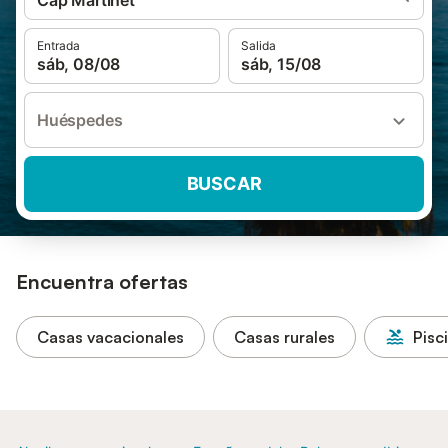
Cap Martinet
Entrada
Salida
sáb, 08/08
sáb, 15/08
Huéspedes
BUSCAR
Encuentra ofertas
Casas vacacionales
Casas rurales
Pisc