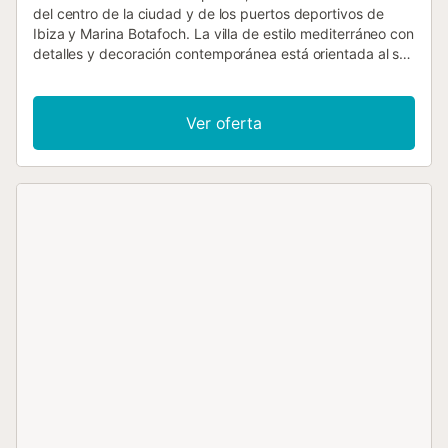
del centro de la ciudad y de los puertos deportivos de
Ibiza y Marina Botafoch. La villa de estilo mediterráneo con
detalles y decoración contemporánea está orientada al sur
y ofrece magníficas vistas panorámicas al mar, Dalt Vila, la
bahía de Talamanca y Formentera al fondo. Las playas
más cercanas son Talamanca y S'Estanyol, ambas a unos
Ver oferta
5-10 minutos en coche. Se trata de una casa de
vacaciones en Fincallorca. LAYOUT: Una puerta de
madera se abre a un patio desde donde ya podemos ver
las maravillosas vistas. Desde el patio accedemos a las
diferentes estancias que componen la casa, todas ellas
independientes y distribuidas en diferentes niveles.
ENTRADA A la derecha hay 2 dormitorios dobles (ambos
con 2 camas individuales), uno con baño y el otro con aseo
con ducha. A la izquierda hay dos dormitorios dobles, una
suite principal y un dormitorio doble con cuarto de ducha y
TV. NIVEL INFERIOR 2 dormitorios dobles (con camas
individuales) cada uno con cuarto de ducha. Gran salón
con 3 cómodos sofás y acceso a la terraza. Rincón TV con
sofás y cojines empotrados y chimenea. Pequeño comedor
comunicado con la cocina con vistas, muy espaciosa y
equipada: vitrocerámica con 5 fuegos, horno eléctrico de