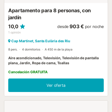
90 cm, 2 frigoríficos, lavavajillas, cafetera Nespresso. Gran
terraza abierta con comedor a la sombra de un pinar. Pista
Apartamento para 8 personas, con
de tenis pri...
jardín
10,0
903 €
desde
por noche
1
opinión
Cap Martinet, Santa Eulària des Riu
8 pers.
4 dormitorios
A 450 m de la playa
Aire acondicionado, Televisión, Televisión de pantalla
plana, Jardín, Ropa de cama, Toallas
Cancelación GRATUITA
Ver oferta