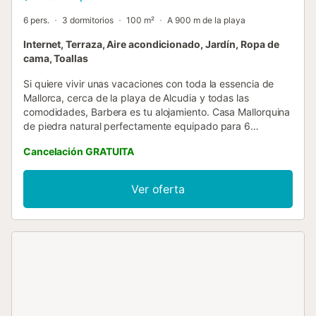
6 pers.
3 dormitorios
100 m²
A 900 m de la playa
Internet, Terraza, Aire acondicionado, Jardín, Ropa de
cama, Toallas
Si quiere vivir unas vacaciones con toda la essencia de
Mallorca, cerca de la playa de Alcudia y todas las
comodidades, Barbera es tu alojamiento. Casa Mallorquina
de piedra natural perfectamente equipado para 6
personas con una ubicación inmejorable en Alcudia. Casa
Cancelación GRATUITA
acogedora distribuida en dos plantas con aire
acondicionado proporcionando el mejor confort durante
los calurosos días de verano. Cocina equipada al detalle
Ver oferta
para los momentos culinarios y conectada directamente
con el encantador patio para disfrutar de comidas al aire
libre y de barbacoas en familia o con amigos. Además, en
la planta baja encontrará el gran salón comedor y la
habitación doble con baño insuite. En la primera planta
encontrará la habitación con dos camas individuales y la
otra habitación con cama doble. En la misma planta
encontrará el baño con bañera donde disfrutar de baños
relajantes. Ubicación privilegiada, en Alcudia, pueblo