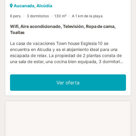
Aucanada, Alcúdia
6 pers.
3 dormitorios
130 m²
A 1 km de la playa
Wifi, Aire acondicionado, Televisión, Ropa de cama,
Toallas
La casa de vacaciones Town house Esglesia 10 se
encuentra en Alcudia y es el alojamiento ideal para una
escapada de relax. La propiedad de 2 plantas consta de
una sala de estar, una cocina bien equipada, 3 dormitorios
y 2 baños y por lo tanto puede acomodar a 6 personas.
Los servicios adicionales incluyen Wi-Fi, televisión, aire
acondicionado y lavadora. También hay una cuna
Ver oferta
disponible. La casa de vacaciones también cuenta con
una terraza descubierta privada donde relajarte por la
noche. Hay aparcamiento gratuito disponible en la calle.
No se permiten mascotas, fiestas ni fumar. Un calentador
para los meses de invierno está disponible por un coste
adicional ....