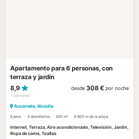
Para acceder a los dos dormitorios, con cama doble y
armario, se accede desde el bonito hall de la entrada. De
hecho, uno de los elementos más impresionantes es esta
gran entrada de la casa, donde se han respetado
elementos tradicionales de la arquitectura mallorquina
como el suelo empedrado o el arco que da acceso al
salón. Si viajan con un bebé, hay una cuna y una trona
disponibles. Un baño con ducha da servicio a toda la
vivienda. Alcúdia es uno de los destinos más bonitos de
Mallorca. Constituye un lugar mítico gracias a sus
impresionantes murallas y ...
Apartamento para 6 personas, con
terraza y jardín
8,9
308 €
desde
por noche
7
opiniones
Aucanada, Alcúdia
6 pers.
3 dormitorios
240 m²
A 800 m de la playa
Internet, Terraza, Aire acondicionado, Televisión, Jardín,
Ropa de cama, Toallas