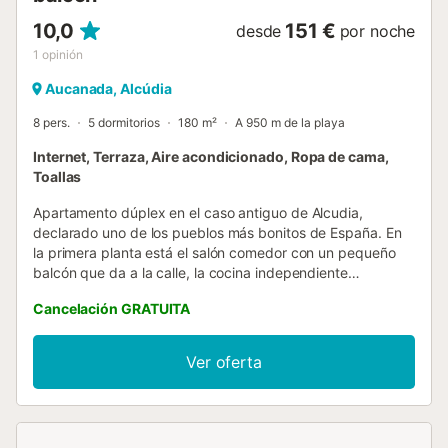
10,0
151 €
desde
por noche
1
opinión
Aucanada, Alcúdia
8 pers.
5 dormitorios
180 m²
A 950 m de la playa
Internet, Terraza, Aire acondicionado, Ropa de cama,
Toallas
Apartamento dúplex en el caso antiguo de Alcudia,
declarado uno de los pueblos más bonitos de España. En
la primera planta está el salón comedor con un pequeño
balcón que da a la calle, la cocina independiente
totalmente equipada que da a un patio interior, un baño y
Cancelación GRATUITA
dos dormitorios, uno individual y otro doble. En la planta
superior hay un distribuidor que da acceso a tres
dormitorios, dos dobles y uno individual. Al fondo está la
Ver oferta
terraza con vistas al entorno y al patio interior, está
equipada con mesa y sillas por si nos apetece cenar al aire
libre, dos butacas y dos hamacas para tomar el sol o
simplemente relajarnos. El segundo baño del apartamento