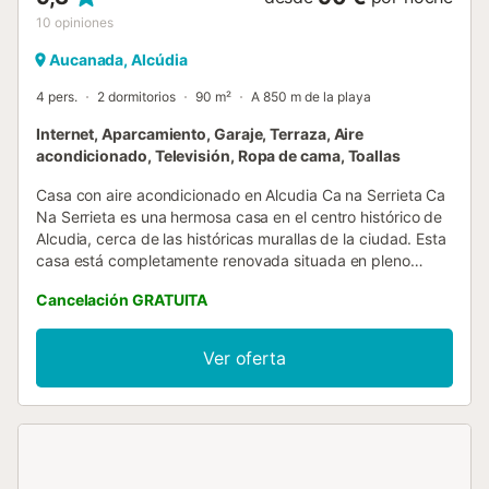
10
opiniones
Aucanada, Alcúdia
4 pers.
2 dormitorios
90 m²
A 850 m de la playa
Internet, Aparcamiento, Garaje, Terraza, Aire
acondicionado, Televisión, Ropa de cama, Toallas
Casa con aire acondicionado en Alcudia Ca na Serrieta Ca
Na Serrieta es una hermosa casa en el centro histórico de
Alcudia, cerca de las históricas murallas de la ciudad. Esta
casa está completamente renovada situada en pleno
corazón del casco antiguo de Alcudia, a solo unos pasos
Cancelación GRATUITA
de sus murallas medievales y de la vida local que ofrece
este emblemático pueblo mallorquín. Un pueblo
encantador a pocos kilómetros de la costa. Esta casa
Ver oferta
tradicional mallorquina tiene una espaciosa terraza en la
planta superior con cuatro tumbonas, un «rincón de
cócteles» y una ducha, donde podrá refrescarse después
de tomar el sol y disfrutar de un aperitivo. Otra terraza en
la planta baja está amueblada con una mesa de comedor
y una parrilla, donde podrá disfrutar de una amplia