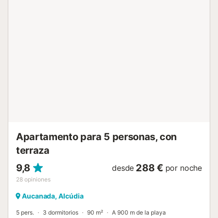
está en esta zona exterior. Dar un paseo por el caso
antiguo peatonal de esta magnífica ciudad amurallada es
viajar en el tiempo. Solo hay que caminar y perderse por
las estrechas callejuelas empedradas, adornadas con
macetas y plagadas de edificios históricos, casas
señoriales e iglesias que conservan todo el encanto de
antaño, pero a su vez, el casco antiguo está repleto de
restaurantes con terrazas, cafeterías, comercios y tiendas
de todo tipo donde se puede respirar el verdadero espíritu
de Mallorca, con un ritmo tranquilo y sosegado típico de la
isla Balear. La localidad dispone de diferentes plazas y
zonas ajardinadas muy bien cuidadas. Un buen plan para
aprovechar el día es salir un martes o un domingo, en
estos días se ce...
Apartamento para 5 personas, con
terraza
9,8
288 €
desde
por noche
28
opiniones
Aucanada, Alcúdia
5 pers.
3 dormitorios
90 m²
A 900 m de la playa