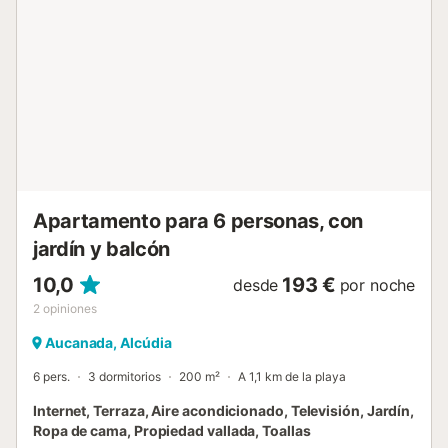
estilo moderno y totalmente equipada, dispone de
vitrocerámica, nevera, microondas, horno, congelador,
lavavajillas, lavadora, así como todos los utensilios
necesarios, incluyendo cafetera, tostadora y hervidor de
agua. Nota: Para acceder a la vivienda es necesario subir
escaleras, ya que el alojamiento no dispone de ascensor.
Cas Sastre es el lugar ideal para quienes buscan vivir el
auténtico ambiente mallorquín en un entorno lleno de
historia, con fácil acceso tanto a la playa como a la
naturaleza y actividades de ocio. IMPORTANTE: - Todos
los pagos a...
Apartamento para 6 personas, con
jardín y balcón
10,0
193 €
desde
por noche
2
opiniones
Aucanada, Alcúdia
6 pers.
3 dormitorios
200 m²
A 1,1 km de la playa
Internet, Terraza, Aire acondicionado, Televisión, Jardín,
Ropa de cama, Propiedad vallada, Toallas