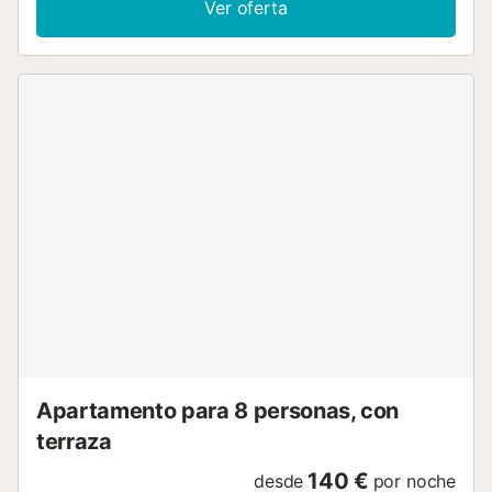
Ver oferta
casa tiene un salón bien amueblado y una cocina
totalmente equipada con todo lo que pueda necesitar
durante sus vacaciones. En la parte trasera de la casa hay
un pequeño patio donde encontrará la zona de lavandería
y una barbacoa. La casa dispone de TV vía satélite y WIFI.
Las vistas desde la terraza y la ubicación de esta casa de
pescadores modernizada, la convierten en el lugar
perfecto para pasar sus vacaciones. Hay tres acogedoras
habitaciones. La primera cuenta con cama de matrimonio,
armario, ventilador, claraboya y ventana a la cocina. El
segundo dormitorio tiene claraboya (sin ventana) y está
equipado con cama de matrimonio, ventilador y armario.
La tercera habitación con dos camas individuales tiene
una ventana al patio. Hay dos baños con ducha (sin
ventana pero con extractor de humos). La zona es muy
tranquila, ya que no hay muchos vecinos alrededor.
Todavía se puede sentir el estilo de vida de los pescado...
Apartamento para 8 personas, con
terraza
140 €
desde
por noche