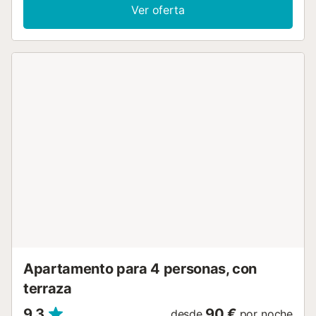
baño en suite. Salón comedor con aire acondicionado y
Ver oferta
cocina con acceso a una terracita amueblada y a un
pequeño baño exterior. Casa muy bien comunicada y
cerca de restaurantes, supermercados, parque acuático...
Ideal para familias o parejas de amigos. *** ECOTASA NO
INCLUIDA EN PRECIO*** DEPÓSITO DE 200€***...
Apartamento para 4 personas, con
terraza
9,3
90 €
desde
por noche