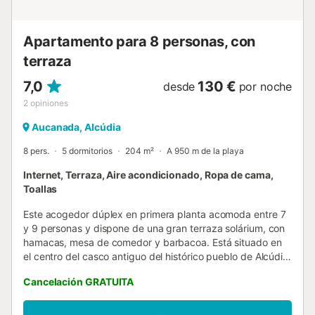
(aprox.). - Distancia a la playa: 10 Km. (aprox.). - Distancia
al pueblo: 5 Km. (aprox.)....
Apartamento para 8 personas, con
terraza
7,0
130 €
desde
por noche
2
opiniones
Aucanada, Alcúdia
8 pers.
5 dormitorios
204 m²
A 950 m de la playa
Internet, Terraza, Aire acondicionado, Ropa de cama,
Toallas
Este acogedor dúplex en primera planta acomoda entre 7
y 9 personas y dispone de una gran terraza solárium, con
hamacas, mesa de comedor y barbacoa. Está situado en
el centro del casco antiguo del histórico pueblo de Alcúdia,
con todo lo que necesitas a pie de calle. Sunset Cas
Cancelación GRATUITA
Sastre se distribuye sobre dos plantas y cuenta con 5
dormitorios y 2 baños. En la primera planta entramos en un
amplio salón comedor, que se divide en 3 ambientes: una