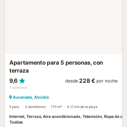
conocido por su esencia Mallorquina y su muralla que
rodea el pueblo de Alcudia. En lugar tranquilo y a pocos
pasos de restaurantes con comida típica de mallorca,
tiendas y zona de ocio que permiten conocer la auténtica
Mallorca. Sin necesidad de coger coche, podrá acceder a
restaurantes de renombre, cafeterías y tiendas con
producto local y artesanal. Además los martes y domingos
podrás disfrutar del conocido mercado local donde
encontrar todo tipo de producto de la isla. L...
Apartamento para 5 personas, con
terraza
9,6
228 €
desde
por noche
5
opiniones
Aucanada, Alcúdia
5 pers.
3 dormitorios
170 m²
A 1,1 km de la playa
Internet, Terraza, Aire acondicionado, Televisión, Ropa de ca
Toallas