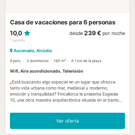
Casa de vacaciones para 6 personas
10,0
239 €
desde
por noche
1
opinión
Aucanada, Alcúdia
6 pers.
3 dormitorios
160 m²
A 1 km de la playa
Wifi, Aire acondicionado, Televisión
¿Está buscando algo especial en un lugar que ofrezca
tanto vida urbana como mar, medieval y moderno,
emoción y tranquilidad? Fincallorca le presenta Esglesia
10, una obra maestra arquitectónica situada en el barrio
más antiguo de Alcúdia, no lejos de la iglesia católica.
Vivirá entre piedras antiguas en los dos sentidos de la
palabra, ya que esta casa moderna y amueblada con buen
Ver oferta
gusto se encuentra dentro de las enormes murallas de la
ciudad, así como en el interior y el exterior, con una