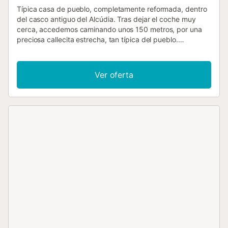
Típica casa de pueblo, completamente reformada, dentro
del casco antiguo del Alcúdia. Tras dejar el coche muy
cerca, accedemos caminando unos 150 metros, por una
preciosa callecita estrecha, tan típica del pueblo.
Llegamos a la casa y nos encontramos que integra
elementos característicos de la zona, como ser la piedra
vista y los anchos y frescos muros, pero es una vivienda
Ver oferta
totalmente reformada, moderna, actual y super cómoda,
además de estéticamente muy agradable. Tiene 3
dormitorios dobles en la primera planta, dos con cama de
matrimonio y el otro con dos camas individuales. todos con
aire acondicionado. 2 de los dormitorios tienen baño en
suite. Hay wifi y tv por satélite. En la planta baja nos
encontramos dos amplios ambientes, unidos y a la vez
separados por un precioso arco de piedra. Entrando
desde la calle por la puerta principal, atravesamos el salón,
luego el comedor, y a continuación podemos acceder a la
cocina o bien salir al patio. También hay un aseo para
utilizar mientras la vida transcurre en la planta baja. La
cocina es muy cómoda y bonita. Es el centro de reunión de
la casa. Mientras tú cocinas, los demás pueden sentarse
en la isla, y acompañarte con una buena tertulia, regada