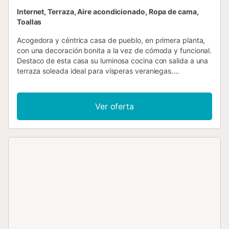
Internet, Terraza, Aire acondicionado, Ropa de cama,
Toallas
Acogedora y céntrica casa de pueblo, en primera planta,
con una decoración bonita a la vez de cómoda y funcional.
Destaco de esta casa su luminosa cocina con salida a una
terraza soleada ideal para vísperas veraniegas.
Completamente equipada y con aire acondicionado en
todos los habitáculos, incluida la cocina. Dispone de 3
dormitorios, dos dobles y uno individual. 1 Baño completo
Ver oferta
y aseo en suite en uno de los dormitorios. Amplio salón
comedor con televisión satélite y wifi. A tan sólo 1.5 km del
mar y playa de arena y junto a la zona amurallada del
pueblo de Alcúdia. Casa muy bien comunicada y cerca de
restaurantes, supermercados, parque acuático... Ideal
para familias o parejas de amigos. *** ECOTASA A PAGAR
EN DESTINO.*** ELECTRICIDAD / AIRE ACONDICIONADO
- 0.35€kw/h*** *** DEPÓSITO DE 200€***...