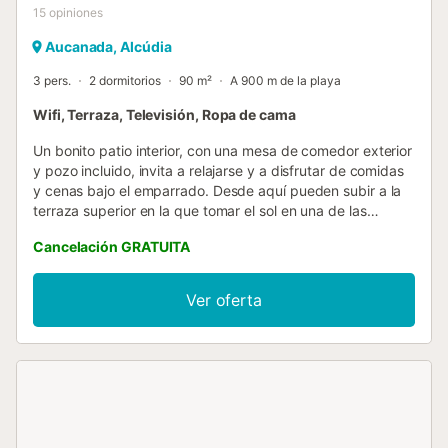
15
opiniones
Aucanada, Alcúdia
3 pers.
2 dormitorios
90 m²
A 900 m de la playa
Wifi, Terraza, Televisión, Ropa de cama
Un bonito patio interior, con una mesa de comedor exterior
y pozo incluido, invita a relajarse y a disfrutar de comidas
y cenas bajo el emparrado. Desde aquí pueden subir a la
terraza superior en la que tomar el sol en una de las
tumbonas o contemplar el precioso cielo estrellado de la
Cancelación GRATUITA
isla. El resto de esta planta superior se encuentra cerrado.
La casa se encuentra en la zona peatonal del pueblo y
tiene vecinos. La casa se distribuye en una sola planta.
Ver oferta
Desde el patio tienen acceso a la sala-comedor, que
cuenta con un sofá y un sillón, para ver la televisión o leer
un libro, y una mesa de comedor para 4 comensales.
Seguido acceden a la cocina-comedor, que también tiene
salida al patio. Es independiente y está equipada con
vitrocerámica, horno y una mesa con sillas para sus
desayunos. Hay lavadora, plancha y tabla de planchar.