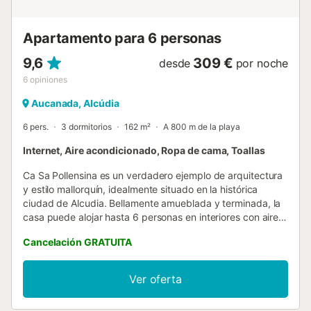
Aire acondicinado disponible de 14:00 a 16:00 y de 20:00
a 08:00 La tasa turístic...
Apartamento para 6 personas
9,6
309 €
desde
por noche
6
opiniones
Aucanada, Alcúdia
6 pers.
3 dormitorios
162 m²
A 800 m de la playa
Internet, Aire acondicionado, Ropa de cama, Toallas
Ca Sa Pollensina es un verdadero ejemplo de arquitectura
y estilo mallorquín, idealmente situado en la histórica
ciudad de Alcudia. Bellamente amueblada y terminada, la
casa puede alojar hasta 6 personas en interiores con aire
acondicionado y goza de hermosas vistas sobre la ciudad,
Cancelación GRATUITA
las altas montañas y el mar. Gracias a las amplias terrazas
(incluyendo barbacoa y comedor), vivir unas vacaciones
de verano en esta propiedad será una experiencia
Ver oferta
inolvidable! Sin olvidar la gran variedad de tiendas, bares,
restaurantes y transporte público: no es necesario alquilar