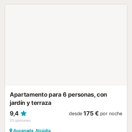
un coche. Los interiores, recién renovados con gusto y
estilo siguiendo las comodidades más modernas, aún
conservan el encanto tradicional de esta propiedad. La
sala de estar principal se encuentra en la planta baja. Hay
una cocina espaciosa y totalmente equipada con comedor
y sala de estar, junto con un útil cuarto de baño. También
hay una espaciosa terraza amueblada, ideal para disfrutar
de horas de relax bajo la sombra. Las 3 habitaciones están
situadas en la planta superior. Todos hermosamente
decorados, aireados y acogedores, son respectivamente 2
dobles y 1 doble cama separada. Las terrazas ofrecen
bonitas vistas sobre el pueblo y las montañas. En esta
planta también hay un baño familiar con ducha. La planta
superior está ocupada por el lugar más impresionante de
esta casa: una terraza panorámica con barbacoa que ...
Apartamento para 6 personas, con
jardín y terraza
9,4
175 €
desde
por noche
25
opiniones
Aucanada, Alcúdia