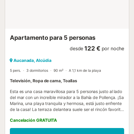
Apartamento para 5 personas
122 €
desde
por noche
Aucanada, Alcúdia
5 pers.
3 dormitorios
90 m²
A 1,1 km de la playa
Televisión, Ropa de cama, Toallas
Esta es una casa maravillosa para 5 personas justo al lado
del mar con un increíble mirador a la Bahía de Pollença. ¡Sa
Marina, una playa tranquila y hermosa, está justo enfrente
de la casa! La terraza delantera suele ser el rincón favorito
de la casa. Allí podrá relajarse, tomar el sol, cenar con sus
Cancelación GRATUITA
amigos y familiares o leer un libro, mientras disfruta de las
hermosas vistas al mar Mediterráneo y al Cap de
Formentor, uno de los lugares más bonitos de Mallorca. La