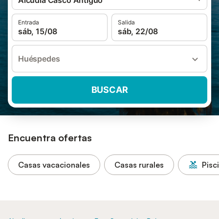
Alcudia Casco Antiguo
Entrada
Salida
sáb, 15/08
sáb, 22/08
Huéspedes
BUSCAR
Encuentra ofertas
Casas vacacionales
Casas rurales
Pisc