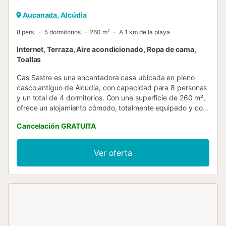
Aucanada, Alcúdia
8 pers.
5 dormitorios
260 m²
A 1 km de la playa
Internet, Terraza, Aire acondicionado, Ropa de cama,
Toallas
Cas Sastre es una encantadora casa ubicada en pleno
casco antiguo de Alcúdia, con capacidad para 8 personas
y un total de 4 dormitorios. Con una superficie de 260 m²,
ofrece un alojamiento cómodo, totalmente equipado y con
vistas a la montaña, ideal para disfrutar del encanto
Cancelación GRATUITA
histórico de la zona con todas las comodidades al alcance.
Su excelente ubicación permite disfrutar a pie de los
mejores bares, restaurantes, tiendas y monumentos de
Ver oferta
Alcúdia. La vivienda dispone de una acogedora terraza de
28 m² con mobiliario de exterior y barbacoa, ideal para
relajarse o cenar al aire libre. También cuenta con WiFi, aire
acondicionado y calefacción en toda la casa, TV satélite
(español, inglés, alemán), y un espacio de trabajo con
escritorio y silla, perfecto para quienes necesiten
teletrabajar durante su estancia. La cocina americana, de