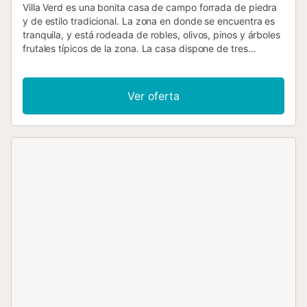
Villa Verd es una bonita casa de campo forrada de piedra
y de estilo tradicional. La zona en donde se encuentra es
tranquila, y está rodeada de robles, olivos, pinos y árboles
frutales típicos de la zona. La casa dispone de tres
habitaciones y dos baños (uno de ellos en-suite). La
cocina es amplia y está totalmente equipada. Por su parte,
el salón comedor consta de dos sofás, chimenea y
Ver oferta
televisión por satélite, y está decorado con antiguos
utensilios de labranza. En el exterior se encuentra una
amplia terraza cubierta, perfecta para disfrutar de
comidas al aire libre que podrá preparar en la barbacoa.
Tanto la terraza como la barbacoa gozan de espléndidas
vista al jardín que rodea la piscina. La vivienda también
dispone de una mesa de ping pong. Villa Verd se
encuentra a escasos minutos en coche de los pueblos de
Alcudia y Pollença, así como de las playas, tiendas y
restaurantes de la zona. LA TASA TURISTICA NO ESTA
INCLUIDA EN EL PRECIO - Pollensa - 3 Habitaciones (1 de
matrimonio y 2 dobles) - 2 Baños (1 de ellos en-suite) - TV
vía satélite y reproductor de DVD. - Lavadora y lavavajillas.
- WIFI - Aire acondicionado en dormitorios con horario
restringido 14.00-16.00 & 21.00 - 06.00 - Piscina: 8 x 5 m.