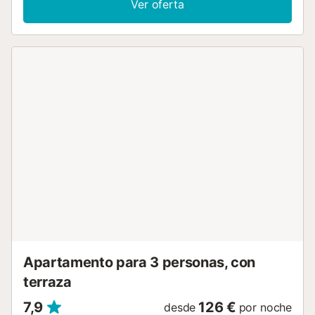
Ver oferta
antesala con un sofá y un balcón de unos 3m2 a la calle
peatonal, un salón central con una gran mesa de comedor
para 6 y una cocina-comedor con otra mesa para 6, un
sofá cama, 2 cómodos balancines típicos mallorquines y
una smart TV. La chimenea es meramente decorativa (no
se puede usar). La cocina-comedor dispone de aire
acondicionado con bomba de calor, con la que ambientar
las salas y el comedor a temperatura perfecta en cualquier
temporada. La cocina tiene lavavajillas, horno y todos los
utensilios que pueda necesitar para preparar una sabrosa
comida para toda la familia. La cocina-comedor da acceso
a un patio con una mesa de comedor para 6, donde poder
estar a la fresca durante las cálidas tardes de verano.
Alrededor del patio hay un pasillo luminoso que nos lleva
desde el comedor a dos habitaciones, un cuarto de baño
con una pequeña bañera/ducha y a una lavandería con
una lavadora, plancha y tabla de planchar. Una de las
habitacione...
Apartamento para 3 personas, con
terraza
7,9
126 €
desde
por noche