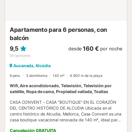
de un buen vino. Mientras, los niños entran y salen del
patio, por la gran puerta cristalera que comunica ambas
dependencias. Está equipada con lavavajillas, lavadora,
cafetera, hervidor...
Apartamento para 6 personas, con
balcón
9,5
160 €
desde
por noche
59
opiniones
Aucanada, Alcúdia
6 pers.
3 dormitorios
140 m²
A 900 m de la playa
Wifi, Aire acondicionado, Televisión, Televisión por
satélite, Ropa de cama, Propiedad vallada, Toallas
CASA CONVENT - CASA "BOUTIQUE" EN EL CORAZÓN
DEL CENTRO HISTÓRICO DE ALCUDIA Ubicada en el
centro histórico de Alcudia, Mallorca, Casa Convent es una
casa boutique vacacional renovada de 140 m², ideal para
hasta 6 personas. Disfrutarás de 3 dormitorios cómodos y
Cancelación GRATUITA
2 baños modernos. La cocina privada, totalmente