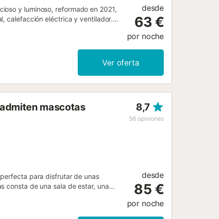
desde
cioso y luminoso, reformado en 2021,
63 €
 calefacción eléctrica y ventilador.
0 cm de longitud), ducha/WC,
por noche
io (140 cm, 200 cm de longitud),
acas de vitrocerámica, microondas,
de terraza. Vista bonita al mar y al
Ver oferta
ador de pelo. Internet (Wifi, gratis).
3...
e admiten mascotas
8,7
56
opiniones
desde
perfecta para disfrutar de unas
85 €
s consta de una sala de estar, una
 arriba), y 1 cuarto de baño, así como
por noche
ervicios adicionales incluyen Wi-Fi,
na cuna por un suplemento. Este