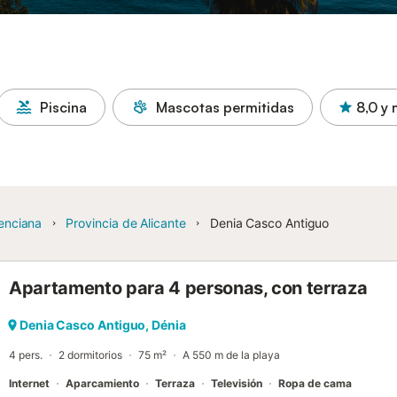
Piscina
Mascotas permitidas
8,0
y 
enciana
Provincia de Alicante
Denia Casco Antiguo
Apartamento para 4 personas, con terraza
Denia Casco Antiguo, Dénia
4 pers.
2 dormitorios
75 m²
A 550 m de la playa
Internet
Aparcamiento
Terraza
Televisión
Ropa de cama