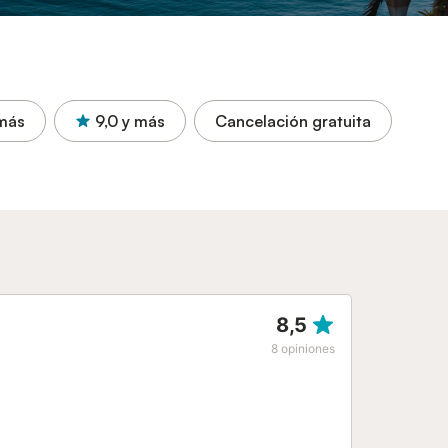
más
9,0
y más
Cancelación gratuita
8,5
8
opiniones