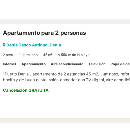
alquiler de vacaciones dispone de un espacio exterior privado con 
balcón. Se admite una mascota por un suplemento. No se permite fu
Apartamento para 2 personas
Denia Casco Antiguo, Dénia
2 pers.
1 dormitorio
45 m²
A 550 m de la playa
Internet
Aparcamiento
Aire acondicionado
Televisión
Ropa de c
"Puerto Denia", apartamento de 2 estancias 45 m2. Luminoso, refo
bonito y de buen gusto: salón-comedor con TV digital, aire acondic
dorm. con 1 cama de matrimonio (140 cm, 190 cm de longitud). Coci
Cancelación GRATUITA
inducción, tostadora, microondas, congelador, cafetera eléctrica).
al puerto. El alojamiento dispone de: lavadora, plancha, trona, cuna,
gratis). A tener en cuenta: TV solamente ES. CV-VUT489300-A // Re
ESFCTU00000304500013927200000000000000CV-VUT489300-A