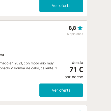
dos terrazas descubiertas y un
Ver oferta
mar ni celebrar eventos....
8,8
5
opiniones
ama
desde
rmado en 2021, con mobiliario muy
71 €
ionado y bomba de calor, caliente. 1
na abierta (horno, 3 Placas de
por noche
 Ducha/WC. Vista espléndida al mar y
 secador de pelo. Internet (Wifi,
g. Nr.:
Ver oferta
7...