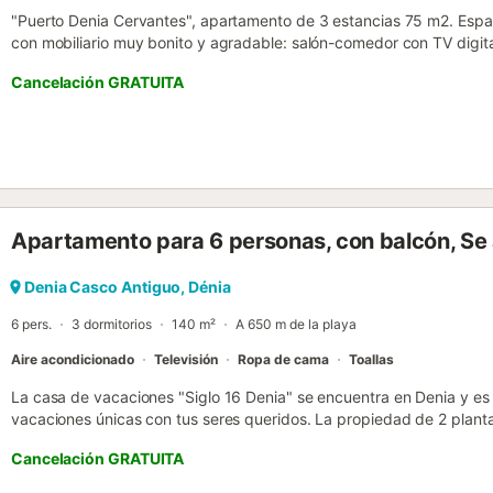
"Puerto Denia Cervantes", apartamento de 3 estancias 75 m2. Espa
con mobiliario muy bonito y agradable: salón-comedor con TV digital,
Salida a la terraza. 1 dorm. con 1 cama de matrimonio (180 cm, 20
Cancelación GRATUITA
calefacción eléctrica y ventilador. 1 dorm. con 1 cama de matrimon
calefacción eléctrica y ventilador. Cocina (horno, lavavajillas, 4 pl
congelador, cafetera eléctrica). Ducha/WC. Terraza grande. Muebles 
puerto. El alojamiento dispone de: lavadora, plancha, trona, cuna, sec
A tener en cuenta: TV solamente ES. AT-505562-A // Reg. Nr.:
ESFCTU00000304500012592300000000000000000AT-505562-A
Apartamento para 6 personas, con balcón, S
Denia Casco Antiguo, Dénia
6 pers.
3 dormitorios
140 m²
A 650 m de la playa
Aire acondicionado
Televisión
Ropa de cama
Toallas
La casa de vacaciones "Siglo 16 Denia" se encuentra en Denia y es 
vacaciones únicas con tus seres queridos. La propiedad de 2 planta
cocina bien equipada, 3 dormitorios (todos los cuales se encuentran
Cancelación GRATUITA
un aseo adicional y por lo tanto puede acomodar a 6 personas. Los s
televisión, aire acondicionado y lavadora. Se puede proporcionar u