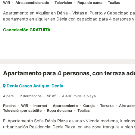
Wifi
Aire acondicionado
Televisión
Ropa de cama
Toallas
Apartamento en Alquiler en Dénia – Vistas al Puerto y Capacidad p
apartamento en alquiler en Dénia con capacidad para 4 personas y 
¡Este es el lugar perfecto para ti! Nuestro encantador apartamento f
Cancelación GRATUITA
elección ideal para unas vacaciones inolvidables en la Costa Blanc
ubicación inmejorable, este apartamento te ofrece vistas panorámic
comodidad de tu salón. Relájate mientras disfrutas de amaneceres 
acogedor y lleno de encanto. Este alojamiento está diseñado para 
necesarias durante tu estancia: Capacidad para 4 personas, ideal 
salón con vistas impresionantes y un ambiente tranquilo. Proximidad
actividades locales. A poca distancia de las playas de arena dorada p
Apartamento para 4 personas, con terraza ade
Descubre lo Mejor de Dénia.El apartamento está situado en el corazó
Explorar el vibrante puerto de Dénia y sus alrededores. Disfrutar d
los restaurantes cercanos. Acceder fácilmente a actividades locales y
Denia Casco Antiguo, Dénia
Reserva AhoraNo dejes pasar la oportunidad de alojarte en este apa
4 pers.
2 dormitorios
96 m²
A 400 m de la playa
el...
Piscina
Wifi
Internet
Aparcamiento
Garaje
Terraza
Aire aco
Televisión por satélite
Ropa de cama
Toallas
El Apartamento Sofía Dénia Plaza es una vivienda moderna, luminosa
urbanización Residencial Dénia Plaza, en una zona tranquila y bie
orientación sur y agradables vistas a la montaña, este apartamento 