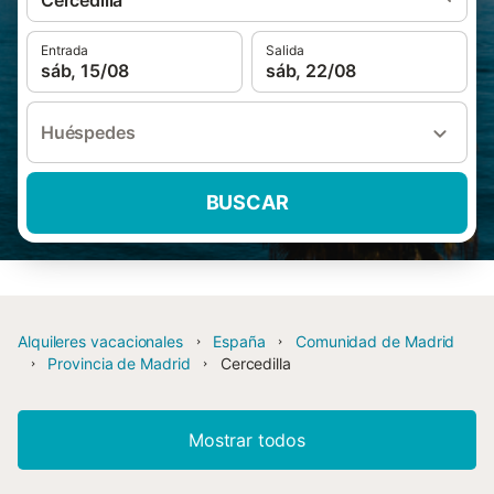
Cercedilla
Entrada
Salida
sáb, 15/08
sáb, 22/08
Huéspedes
BUSCAR
Alquileres vacacionales
España
Comunidad de Madrid
Provincia de Madrid
Cercedilla
Mostrar todos