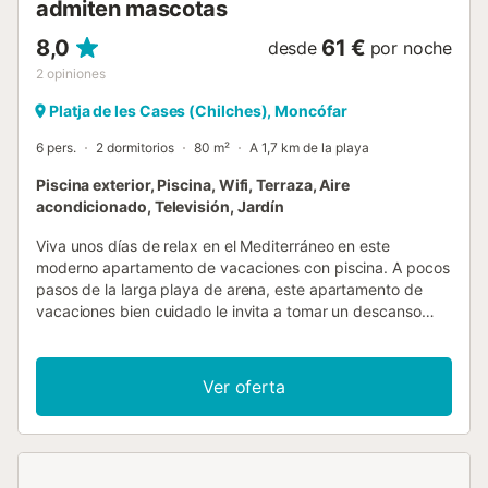
admiten mascotas
8,0
61 €
desde
por noche
2
opiniones
Platja de les Cases (Chilches), Moncófar
6 pers.
2 dormitorios
80 m²
A 1,7 km de la playa
Piscina exterior, Piscina, Wifi, Terraza, Aire
acondicionado, Televisión, Jardín
Viva unos días de relax en el Mediterráneo en este
moderno apartamento de vacaciones con piscina. A pocos
pasos de la larga playa de arena, este apartamento de
vacaciones bien cuidado le invita a tomar un descanso
relajante. Prepare delicias mediterráneas en la luminosa
cocina bien equipada y disfrute de sus comidas en la
acogedora mesa de comedor. Después de un día lleno de
Ver oferta
acontecimientos, podrá relajarse en la cómoda zona de
sofás y pasar un buen rato juntos en una velada de juegos.
Sírvase el desayuno en el balcón y disfrute de las
maravillosas vistas del campo. Póngase una toalla sobre
los hombros y refrésquese en la preciosa piscina