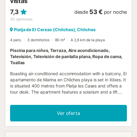
vistas
7,3
53 €
desde
por noche
30
opiniones
Platja de El Cerezo (Chilches), Chilches
4 pers.
3 dormitorios
80 m²
A 2,6 km de la playa
Piscina para niños, Terraza, Aire acondicionado,
Televisión, Televisión de pantalla plana, Ropa de cama,
Toallas
Boasting air-conditioned accommodation with a balcony, El
apartamento de Marina en Chilches playa is set in Xilxes. It
is situated 400 metres from Platja les Cases and offers a
tour desk. The apartment features a solarium and a lift....
Ver oferta