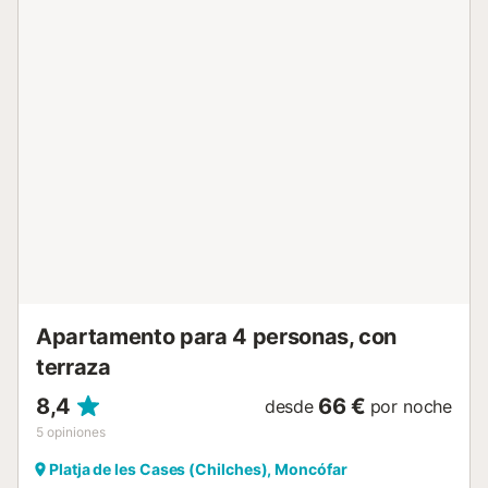
comunitaria mientras sus hijos hacen nuevos amigos en el
parque infantil. Descubra la Playa Moncofa con sus
bonitas playas y acogedores chiringuitos. Visite la histórica
Castellón de la Plana o haga una excursión a Valencia para
admirar el sensacional acuario y la famosa "Ciudad de las
Artes y las Ciencias". Para los amantes de la naturaleza, las
lagunas de la Albufera son una experiencia inolvidable....
Apartamento para 4 personas, con
terraza
8,4
66 €
desde
por noche
5
opiniones
Platja de les Cases (Chilches), Moncófar