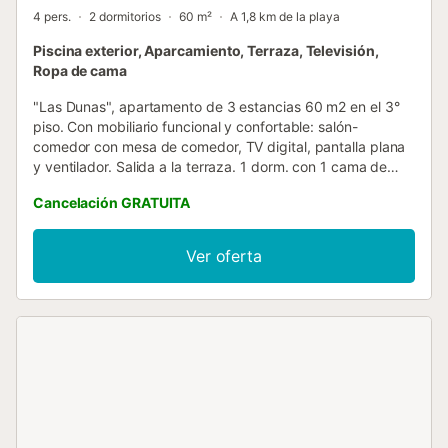
4 pers.
2 dormitorios
60 m²
A 1,8 km de la playa
Piscina exterior, Aparcamiento, Terraza, Televisión,
Ropa de cama
"Las Dunas", apartamento de 3 estancias 60 m2 en el 3°
piso. Con mobiliario funcional y confortable: salón-
comedor con mesa de comedor, TV digital, pantalla plana
y ventilador. Salida a la terraza. 1 dorm. con 1 cama de
matrimonio (150 cm, 190 cm de longitud), ventilador. 1
Cancelación GRATUITA
dorm. con 2 camas (90 cm, 190 cm de longitud),
ventilador. Cocina (horno, 4 placas de vitrocerámica,
microondas, congelador) con pasa-platos. Baño/bidet/WC.
Ver oferta
Calefacción eléctrica. Terraza. Muebles de terraza. Vista al
mar y a la piscina. El alojamiento dispone de: lavadora,
plancha, secador de pelo. Plaza de aparcamiento
(cubierto) junto a la casa. A tener en cuenta: apartamento
para no fumadores. VT-42214-CS // Reg. Nr.:
ESFCTU00001201600053971100000000000000000VT-
42214-CS9...