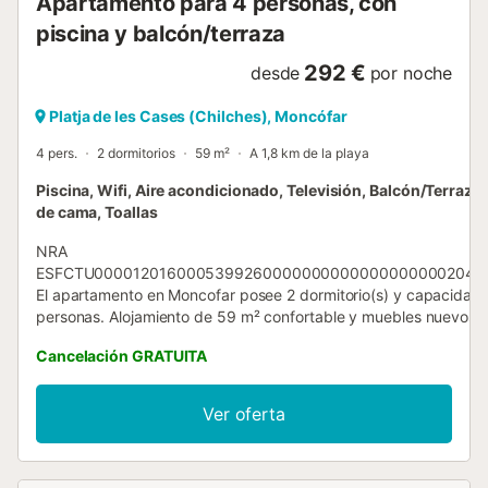
Apartamento para 4 personas, con
Bien arr...
piscina y balcón/terraza
292 €
desde
por noche
Platja de les Cases (Chilches), Moncófar
4 pers.
2 dormitorios
59 m²
A 1,8 km de la playa
Piscina, Wifi, Aire acondicionado, Televisión, Balcón/Terraza
de cama, Toallas
NRA
ESFCTU00001201600053992600000000000000000002043/
El apartamento en Moncofar posee 2 dormitorio(s) y capacidad 
personas. Alojamiento de 59 m² confortable y muebles nuevos. 
ubicado en una zona ideal para niños y junto al mar. Dispone de
Cancelación GRATUITA
ascensor, mobiliario jardín, lavadora, secador, balcón, zona infant
calefacción central, aire acondicionado, piscina comunitaria,
Televisión. La cocina americana, de vitrocerámica, está equipa
Ver oferta
nevera, microondas, horno, congelador, vajilla/cubertería,
utensilios/cocina, cafetera, tostadora y hervidor de agua....