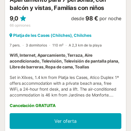
balcón y vistas, Familias con niños
9,0
98 €
desde
por noche
66
opiniones
Platja de les Cases (Chilches), Chilches
7 pers.
3 dormitorios
110 m²
A 2,3 km de la playa
Wifi, Internet, Aparcamiento, Terraza, Aire
acondicionado, Televisión, Televisión de pantalla plana,
Libre de barreras, Ropa de cama, Toallas
Set in Xilxes, 1.4 km from Platja les Cases, Atico Duplex 1ª
offers accommodation with a private beach area, free
WiFi, a 24-hour front desk, and a lift. The air-conditioned
accommodation is 46 km from Jardines de Monforte....
Cancelación GRATUITA
Ver oferta