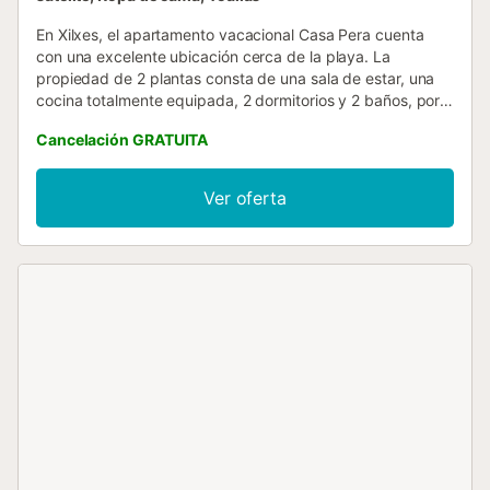
En Xilxes, el apartamento vacacional Casa Pera cuenta
con una excelente ubicación cerca de la playa. La
propiedad de 2 plantas consta de una sala de estar, una
cocina totalmente equipada, 2 dormitorios y 2 baños, por
lo que puede alojar a 4 personas. Los servicios adicionales
Cancelación GRATUITA
incluyen Wi-Fi de alta velocidad (apto para
videollamadas), televisión, ventilador y lavadora. También
hay una cuna disponible. Este alquiler de vacaciones
Ver oferta
cuenta con terrazas privadas, tanto cubiertas como
descubiertas, para relajarse por las tardes. Hay
aparcamiento gratuito en la calle. Se admite un animal de
compañía. No se permite fumar ni celebrar eventos. Este
inmueble no dispone de aire acondicionado....