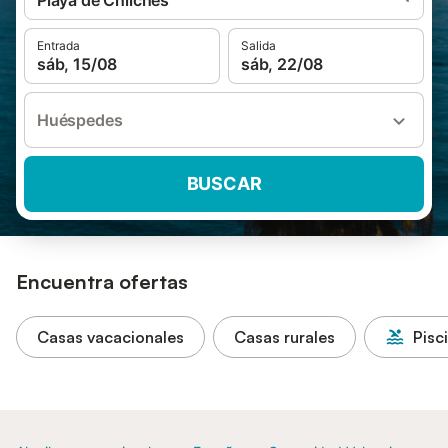
Playa de Chilches
Entrada
Salida
sáb, 15/08
sáb, 22/08
Huéspedes
BUSCAR
Encuentra ofertas
Casas vacacionales
Casas rurales
Pisc