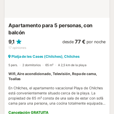
Apartamento para 5 personas, con
balcón
9,1
77 €
desde
por noche
17
opiniones
Platja de les Cases (Chilches), Chilches
5 pers.
2 dormitorios
65 m²
A 2,5 km de la playa
Wifi, Aire acondicionado, Televisión, Ropa de cama,
Toallas
En Chilches, el apartamento vacacional Playa de Chilches
está convenientemente situado cerca de la playa. La
propiedad de 65 m² consta de una sala de estar con sofá
cama para una persona, una cocina totalmente equipada,
2 dormitorios y 1 baño, por lo que puede alojar a 5
Cancelación GRATUITA
personas. Los servicios adicionales incluyen televisión, aire