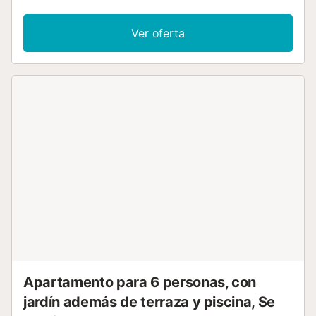
acondicionado, calefacción, Wi-Fi, ventilador, lavadora,
videoconsola, así como libros y juguetes para niños. Este
Ver oferta
alquiler vacacional cuenta con un espacio exterior privado
con terraza descubierta y balcón. La propiedad está
situada cerca de la playa y hay una pista de tenis a 15
minutos a pie. Cerca de la propiedad los huéspedes
pueden visitar las Grutas de San José. Recomendamos
visitar las dos playas situadas dentro de la playa de
Chilches. Hay aparcamiento gratuito disponible en la calle.
No se permiten mascotas, fumar ni celebrar eventos....
Apartamento para 6 personas, con
jardín además de terraza y piscina, Se