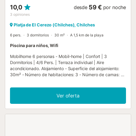
10,0
59 €
desde
por noche
3
opiniones
Platja de El Cerezo (Chilches), Chilches
6 pers.
3 dormitorios
30 m²
A 1,5 km de la playa
Piscina para niños, Wifi
Mobilhome 6 personas - Mobil-home | Confort | 3
Dormitorios | 4/6 Pers. | Terraza individual | Aire
acondicionado. Alojamiento - Superficie del alojamiento:
30m² - Número de habitaciones: 3 - Número de camas: 6
- Número de baños: 1 - Número de aseos: 1 - Terraza
descubierta: 12m² - 1 habitación: 1 cama doble - 1
habitación: 2 camas individuales - 1 habitación: 1 literas
Ver oferta
para 2 personas - Edad del alojamiento: más de 10 años
Equipamiento adicional - Aire acondicionado reversible:
Incluido en el precio - Limpieza de final de estancia
incluida (excepto zona de cocina) - Placa de gas -
Microondas - Nevera - Congelador - Vajilla y utensilios de
cocina - Kettle - Cafetera eléctrica - Ropa de cama: Como
opción adicional - Edredones o mantas incluidos -