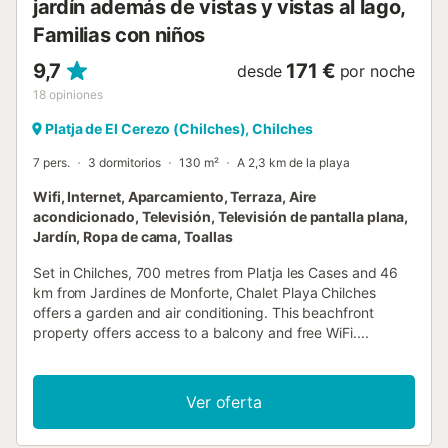
jardín además de vistas y vistas al lago,
Punta Sur Chilches está a 500 m....
Familias con niños
9,7
171 €
desde
por noche
18
opiniones
Platja de El Cerezo (Chilches), Chilches
7 pers.
3 dormitorios
130 m²
A 2,3 km de la playa
Wifi, Internet, Aparcamiento, Terraza, Aire
acondicionado, Televisión, Televisión de pantalla plana,
Jardín, Ropa de cama, Toallas
Set in Chilches, 700 metres from Platja les Cases and 46
km from Jardines de Monforte, Chalet Playa Chilches
offers a garden and air conditioning. This beachfront
property offers access to a balcony and free WiFi....
Ver oferta