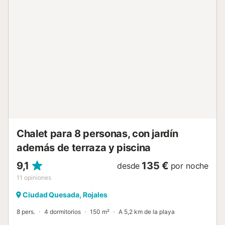
andando/en coche a la cafetería más cercana: 1,53km.
Distancia andando/en coche al bar más cercano: 1,22km.
Distancia andando/en coche al supermercado más
cercano: 1,53km. Distancia andando/en coche a la playa:
7,19km Platja del Moncaio. Hay aparcamiento gratuito en la
propiedad. No se admiten andando. El Wi-Fi es apto para
videollamadas. Se permiten las fiestas. Las toallas están
incluidas en el precio. La ropa de cama está incluida en el
precio....
Chalet para 8 personas, con jardín
además de terraza y piscina
9,1
135 €
desde
por noche
11
opiniones
Ciudad Quesada, Rojales
8 pers.
4 dormitorios
150 m²
A 5,2 km de la playa