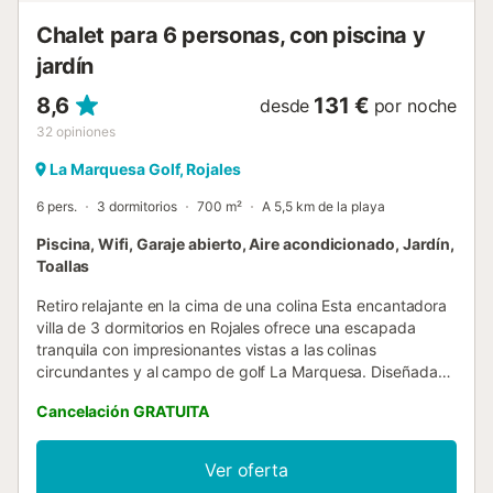
Chalet para 6 personas, con piscina y
jardín
8,6
131 €
desde
por noche
32
opiniones
La Marquesa Golf, Rojales
6 pers.
3 dormitorios
700 m²
A 5,5 km de la playa
Piscina, Wifi, Garaje abierto, Aire acondicionado, Jardín,
Toallas
Retiro relajante en la cima de una colina Esta encantadora
villa de 3 dormitorios en Rojales ofrece una escapada
tranquila con impresionantes vistas a las colinas
circundantes y al campo de golf La Marquesa. Diseñada
para familias o grupos de hasta 6 personas, la propiedad
Cancelación GRATUITA
cuenta con piscina privada con zona infantil, un
exuberante jardín privado y un cómodo salón-comedor
con TV y aire acondicionado. La cocina está totalmente
Ver oferta
equipada, lo que facilita la preparación de comidas