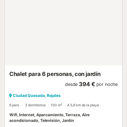
m). WiFi, aparcamiento y lavadora añaden comodidad. El
transporte público está a solo 1 km y el aeropuerto de
Alicante está muy cerca. Las atracciones cercanas
incluyen el Aqua Park Ciudad Quesada, L'Oceanogràfic y
las playas de Granadella y Cala Ambolo. Explore el
Mercado Central y la Catedral de Valencia para un toque
cultural. Villa Rojales con Jacuzzi...
Chalet para 6 personas, con jardín
394 €
desde
por noche
Ciudad Quesada, Rojales
6 pers.
3 dormitorios
100 m²
A 5,6 km de la playa
Wifi, Internet, Aparcamiento, Terraza, Aire
acondicionado, Televisión, Jardín