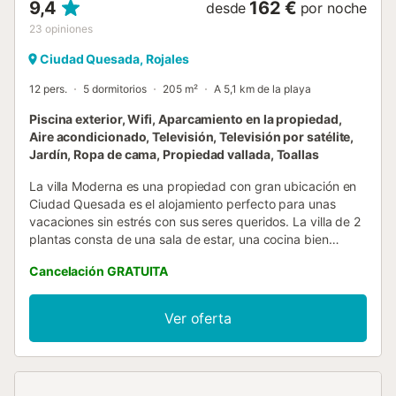
9,4
162 €
desde
por noche
23
opiniones
Ciudad Quesada, Rojales
12 pers.
5 dormitorios
205 m²
A 5,1 km de la playa
Piscina exterior, Wifi, Aparcamiento en la propiedad,
Aire acondicionado, Televisión, Televisión por satélite,
Jardín, Ropa de cama, Propiedad vallada, Toallas
La villa Moderna es una propiedad con gran ubicación en
Ciudad Quesada es el alojamiento perfecto para unas
vacaciones sin estrés con sus seres queridos. La villa de 2
plantas consta de una sala de estar, una cocina bien
equipada, 5 dormitorios y 3 baños, por lo que puede alojar
Cancelación GRATUITA
a 12 personas. Las comodidades adicionales incluyen Wi-
Fi apto para videollamadas, aire acondicionado, una
lavadora, así como un televisor. También hay una cuna y
Ver oferta
una trona disponibles. La villa cuenta con una zona
exterior privada con piscina, jardín, muebles de jardín,
terraza abierta, balcón y barbacoa. Distancia andando/en
coche al restaurante más cercano: 875m. Distancia