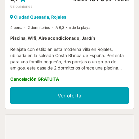
68
opiniones
Ciudad Quesada, Rojales
4 pers.
2 dormitorios
A 6,3 km de la playa
Piscina, Wifi, Aire acondicionado, Jardín
Relájate con estilo en esta moderna villa en Rojales,
ubicada en la soleada Costa Blanca de España. Perfecta
para una familia pequeña, dos parejas o un grupo de
amigos, esta casa de 2 dormitorios ofrece una piscina
privada, un jacuzzi y una terraza en la azotea con
Cancelación GRATUITA
barbacoa de obra, ideal para disfrutar del ambiente
mediterráneo. En el interior, la villa cuenta con un acogedor
salón con chimenea decorativa, un comedor y una cocina
Ver oferta
abierta equipada con cocina de gas, microondas
combinado y frigorífico-congelador. Un dormitorio incluye
una cama doble (160 x 200 cm), mientras que el segundo
tiene una litera, ambos con aire acondicionado para
confort durante todo el año. El baño dispone de ducha,
lavabo e inodoro. Salga para disfrutar del jardín
amueblado, la ducha exterior y la piscina privada (8 x 4