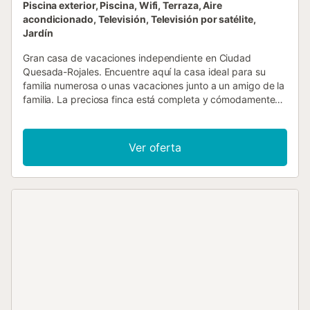
Piscina exterior, Piscina, Wifi, Terraza, Aire
acondicionado, Televisión, Televisión por satélite,
Jardín
Gran casa de vacaciones independiente en Ciudad
Quesada-Rojales. Encuentre aquí la casa ideal para su
familia numerosa o unas vacaciones junto a un amigo de la
familia. La preciosa finca está completa y cómodamente
equipada, por lo que no echará nada en falta y se sentirá
como en casa. También podrá pasar un rato maravilloso en
el jardín, donde podrá ponerse cómodo en el porche y en
Ver oferta
el solárium. La piscina será su punto de encuentro diario,
porque aquí se divertirá nadando y podrá refrescarse. La
hermosa cocina de verano le invita a hacer barbacoas y a
comer juntos, y podrá pasar allí veladas estupendas.
Después de unos kilómetros llegará a las hermosas playas
de arena de la costa. La arena invita a construir castillos
de arena o a tumbarse y disfrutar del sol. Salta hacia las
olas y déjate llevar por la superficie del agua. Para sus
ratos de ocio, puede jugar al golf en las inmediaciones,
visitar un parque acuático y explorar los alrededores con
bicicletas de alquiler. Todas las comodidades de la vida
cotidiana se encuentran en un radio de pocos kilómetros.