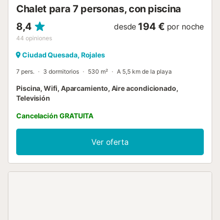
por kW Este alojamiento es distribuido por un profesional.
Chalet para 7 personas, con piscina
A menos que se indique lo contrario, los servicios como
limpieza, ropa de cama, toallas, etc. no están incluido...
8,4
194 €
desde
por noche
44
opiniones
Ciudad Quesada, Rojales
7 pers.
3 dormitorios
530 m²
A 5,5 km de la playa
Piscina, Wifi, Aparcamiento, Aire acondicionado,
Televisión
Cancelación GRATUITA
Ver oferta