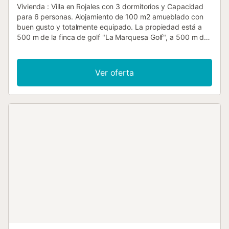
Vivienda : Villa en Rojales con 3 dormitorios y Capacidad
para 6 personas. Alojamiento de 100 m2 amueblado con
buen gusto y totalmente equipado. La propiedad está a
500 m de la finca de golf "La Marquesa Golf", a 500 m de
la ciudad "Ciudad Quesada", a 500 m del supermercado,
a 500 m del restaurante, a 7 km de la playa de arena
"Campoamor", a 30 km del aeropuerto "Alicante", a 55 km
Ver oferta
del aeropuerto "Murcia" y se encuentra en una zona ideal
para familias y cerca del mar. Dispone de jardín, muebles
de jardín, cerca, 100 m2 terraza, lavadora, barbacoa,
chimenea, plancha, conexión a internet (wifi), secador de
pelo, calefacción por bomba de calor, aire acondicionado
en todo el alojamiento, piscina privada, parking exterior
mismo edificio, 1 TV, tv vía satélite (Idiomas: español). La
cocina americana, con vidrio cerámico, está equipada con
nevera, microondas, horno, congelador, lavavajillas,
vajilla/cubertería, utensilios/cocina, cafetera, tostadora,
hervidor de agua y cítricos. CASA VELAZQUEZ Más
información: Piscina privada Beneficios obligatorios a
pagar en el sitio: . Depósito (reembolsable): 500 € por
reserva Servicios opcionales para pagar en el sitio y
reservar antes de su llegada : . Cargador eléctrico: 0,5 €