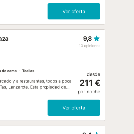
arcialmente cubierta. Muebles de
alojamiento dispone de: lavadora,
Ver oferta
9...
aza
9,8
10
opiniones
a de cama
Toallas
desde
211 €
ercado y a restaurantes, todos a poca
Tías, Lanzarote. Esta propiedad de
por noche
 gratuito y capacidad para 9 personas
rivada con barbacoa y vistas al mar. A
omedor, sofás cómodos, TV y Wi-Fi
Ver oferta
 cocina está climatizada y cuenta con
oondas, frigorífico, vitrocerámica y
lanco tiene 4 dormitorios con aire
imonio. Dormitorio 2 tiene aire