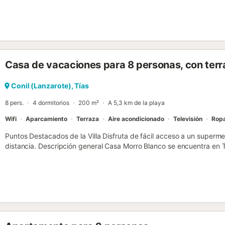
baño/bidet/WC. Aire acondicionado, aire caliente. Terraza 20 m2 p
terraza, tumbonas (6). Vista al mar, a las montañas y al paisaje. El 
plancha. Internet (Wifi, gratis). VV-35/3/0471 // Reg. Nr.:
ESFCTU00003501900028301200000000000000000VV-35/30471
Casa de vacaciones para 8 personas, con terr
Conil (Lanzarote), Tías
8 pers.
4 dormitorios
200 m²
A 5,3 km de la playa
Wifi
Aparcamiento
Terraza
Aire acondicionado
Televisión
Rop
Puntos Destacados de la Villa Disfruta de fácil acceso a un superm
distancia. Descripción general Casa Morro Blanco se encuentra en 
alquiler vacacional independiente ofrece aire acondicionado, Wi-Fi
(8 adultos y 1 niño) con 4 dormitorios y 2 baños. Hay una piscina p
poca distancia de los restaurantes. Salón El salón tiene zona de c
gratuito. Hay puertas que dan a la terraza de la piscina. Cocina La
tostadora, cafetera, encimera de granito, lavadora, lavavajillas, micr
horno. También hay una barbacoa exterior. Dormitorios Casa Morro B
acondicionado: Dormitorio 1 tiene aire acondicionado y cama de matr