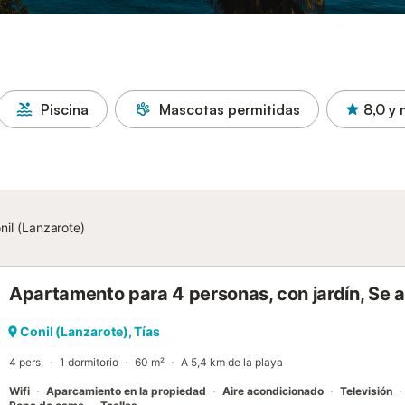
Piscina
Mascotas permitidas
8,0
y 
nil (Lanzarote)
Apartamento para 4 personas, con jardín, Se
Conil (Lanzarote), Tías
4 pers.
1 dormitorio
60 m²
A 5,4 km de la playa
Wifi
Aparcamiento en la propiedad
Aire acondicionado
Televisión