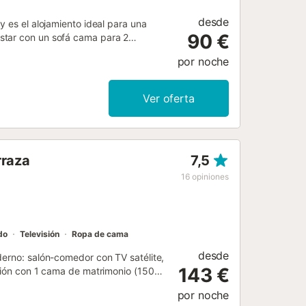
desde
y es el alojamiento ideal para una
90 €
star con un sofá cama para 2
ue puede alojar a 4 personas. Los
por noche
ado para la oficina en casa, una
 una lavadora. También hay una cuna
tido para disfrutar de una
Ver oferta
sponibles en la propiedad y hay
a. No se permite fumar ni celebrar
ck-in....
rraza
7,5
16
opiniones
do
Televisión
Ropa de cama
desde
derno: salón-comedor con TV satélite,
143 €
ación con 1 cama de matrimonio (150
(90 cm, 190 cm de longitud). Cocina
por noche
or, cafetera eléctrica). 2