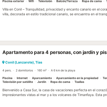
Piscina exterior
Wifi
Televisión
Balcón/Terraza
Ropa de cama
Villa en Conil – Tranquilidad, privacidad y encanto canario en el c
villa, decorada en estilo tradicional canario, se encuentra en el tran
ubicación céntrica ideal para descubrir los lugares más bonitos de
volcánicos, zonas vinícolas y playas, ofrece descanso lejos del tur
excelente conexión con muchos puntos destacados de la isla. La fa
sus singulares viñedos volcánicos y bodegas, se encuentra a pocos
populares localidades de Puerto del Carmen, Tías y Yaiza. Gracias a s
perfecta para realizar excursiones por toda la isla. Equipamiento * 
refrescarse en los días soleados * Terraza soleada con zona de co
Apartamento para 4 personas, con jardín y pis
para agradables veladas * Amplio salón con mucho espacio para r
de juegos y mesa de billar (no profesional) * Cocina totalmente eq
estancia cómoda Dormitorios y baños Planta baja * Amplio dormitor
Conil (Lanzarote), Tías
(ducha y bidé) * Otro dormitorio con cama doble * Baño adicional P
4 pers.
2 dormitorios
160 m²
A 6 km de la playa
con balcón * Dormitorio con dos camas individuales La villa combina 
Piscina
Internet
Aparcamiento
Aparcamiento en la propiedad
Te
Televisión por satélite
Jardín
Ropa de cama
Toallas
Bienvenido a Casa Sur, la casa de vacaciones perfecta en el coraz
impresionantes vistas al mar y a los volcanes de Timanfaya. Esta 
comodidad, estilo y ubicación, ideal para quienes buscan relajarse, e
vacaciones inolvidables. Espacio para la Relajación Casa Sur se ex