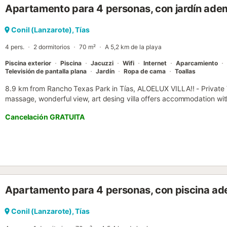
Apartamento para 4 personas, con jardín adem
Playa Chica está a solo 12 minutos en coche (6,9 km). El aeropuert
coche (8,3 km), por lo que las vacaciones pueden empezar nada má
aparcamiento disponibles en la propiedad. No se admiten mascota
Conil (Lanzarote), Tías
están disponibles por un suplemento de 3,60 euros por artículo por n
4 pers.
2 dormitorios
70 m²
A 5,2 km de la playa
Piscina exterior
Piscina
Jacuzzi
Wifi
Internet
Aparcamiento
Televisión de pantalla plana
Jardín
Ropa de cama
Toallas
8.9 km from Rancho Texas Park in Tías, ALOELUX VILLA!! - Private V
massage, wonderful view, art desing villa offers accommodation with 
5....
Cancelación GRATUITA
Apartamento para 4 personas, con piscina ade
Conil (Lanzarote), Tías