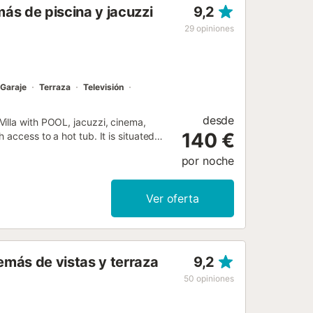
ás de piscina y jacuzzi
9,2
o de Lanzarote está a 8 minutos en
s aterrizar. Hay plazas de
29
opiniones
s. Una cama de bebé y una trona
oche y 1,70 euros por artíc...
Garaje
Terraza
Televisión
desde
illa with POOL, jacuzzi, cinema,
140 €
access to a hot tub. It is situated
por noche
Ver oferta
más de vistas y terraza
9,2
50
opiniones