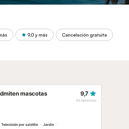
más
9,0
y más
Cancelación gratuita
 admiten mascotas
9,7
45
opiniones
Televisión por satélite
Jardín