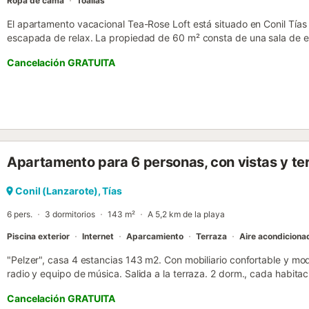
Ropa de cama
Toallas
El apartamento vacacional Tea-Rose Loft está situado en Conil Tías 
escapada de relax. La propiedad de 60 m² consta de una sala de e
personas, una cocina bien equipada, 1 dormitorio y 1 baño, por lo q
Cancelación GRATUITA
servicios adicionales incluyen Wi-Fi con un espacio de trabajo dedic
smart TV con servicios de streaming, aire acondicionado, así como
disponible. Este alquiler de vacaciones cuenta con un jardín compar
experiencia tranquila y rejuvenecedora. Hay 2 plazas de parking di
aparcamiento gratuito disponible en la calle. Se permite una mascot
eventos. Este establecimiento ofrece un cómodo sistema de auto che
Apartamento para 6 personas, con vistas y te
Conil (Lanzarote), Tías
6 pers.
3 dormitorios
143 m²
A 5,2 km de la playa
Piscina exterior
Internet
Aparcamiento
Terraza
Aire acondiciona
"Pelzer", casa 4 estancias 143 m2. Con mobiliario confortable y mo
radio y equipo de música. Salida a la terraza. 2 dorm., cada habit
cm, 190 cm de longitud). Salida a la terraza. 1 dorm. con 2 camas 
Cancelación GRATUITA
(horno, lavavajillas, 4 placas de vitrocerámica, microondas, congelad