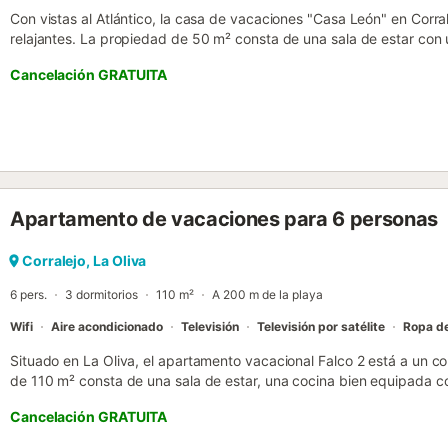
Con vistas al Atlántico, la casa de vacaciones "Casa León" en Corr
relajantes. La propiedad de 50 m² consta de una sala de estar con
cocina totalmente equipada, 1 dormitorio y 1 baño, por lo que puede
Cancelación GRATUITA
adicionales incluyen Wi-Fi (apto para videollamadas), televisión, v
de cuna y trona. La casa de vacaciones cuenta con un balcón priva
tardes. La propiedad está ubicada en las proximidades de la playa.
los servicios esenciales, incluyendo bares, restaurantes, farmacias
conexiones de transporte público. Hay aparcamiento gratuito en la c
bienvenidas. Se admite una mascota por un suplemento. Este inmue
acondicionado, no se permite fumar ni celebrar eventos. No se adm
Apartamento de vacaciones para 6 personas
en la reserva. Por favor, evite ruidos innecesarios después de las 1
disponible. Se pueden organizar excursiones (póngase en contacto c
toallas de playa/piscina. Esta propiedad tiene directrices para ayu
Corralejo, La Oliva
separación de residuos, más información se proporciona en el sitio. 
6 pers.
3 dormitorios
110 m²
A 200 m de la playa
Wifi
Aire acondicionado
Televisión
Televisión por satélite
Ropa d
Situado en La Oliva, el apartamento vacacional Falco 2 está a un c
de 110 m² consta de una sala de estar, una cocina bien equipada con
baños y por lo tanto puede acomodar a 6 personas. Los servicios ad
Cancelación GRATUITA
velocidad apto para hacer videollamadas, aire acondicionado, lavad
cuna y una trona disponibles bajo petición. El apartamento vacacio