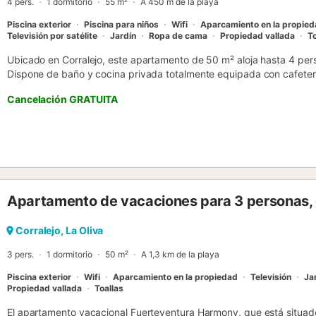
4 pers.
1 dormitorio
55 m²
A 450 m de la playa
Piscina exterior
Piscina para niños
Wifi
Aparcamiento en la propie
Televisión por satélite
Jardín
Ropa de cama
Propiedad vallada
To
Ubicado en Corralejo, este apartamento de 50 m² aloja hasta 4 pers
Dispone de baño y cocina privada totalmente equipada con cafetera
función grill, tostadora y más. Entre las comodidades encontraréis 
Cancelación GRATUITA
ventiladores privados, TV, lavadora, tendedero y self check-in para
vuestra terraza cubierta privada y disfrutad del acceso al jardín c
piscinas exteriores comunitarias, incluida una infantil, un bar de pi
refrescaros después de nadar. Hay aparcamiento disponible tanto e
se permiten eventos. Durante vuestra estancia podéis jugar al ping-p
cancha de vóley playa y el parque infantil. Se proporcionan toallas
de la playa y el transporte público es fácilmente accesible. Import
Apartamento de vacaciones para 3 personas, 
cuna ni cama para bebés. Si viajáis con bebés, por favor traed la vue
Corralejo, La Oliva
3 pers.
1 dormitorio
50 m²
A 1,3 km de la playa
Piscina exterior
Wifi
Aparcamiento en la propiedad
Televisión
Ja
Propiedad vallada
Toallas
El apartamento vacacional Fuerteventura Harmony, que está situado 