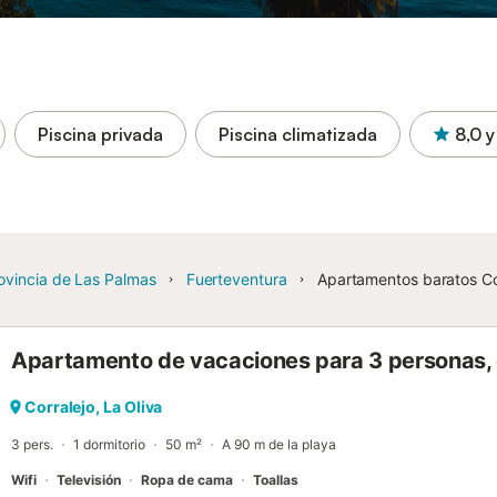
Piscina privada
Piscina climatizada
8,0
y
ovincia de Las Palmas
Fuerteventura
Apartamentos baratos Co
Apartamento de vacaciones para 3 personas,
Corralejo, La Oliva
3 pers.
1 dormitorio
50 m²
A 90 m de la playa
Wifi
Televisión
Ropa de cama
Toallas