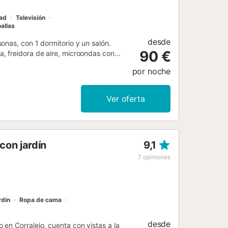
dad
Televisión
allas
desde
onas, con 1 dormitorio y un salón.
90 €
, freidora de aire, microondas con
Wi-Fi apto para videollamadas, dos
por noche
 una estancia confortable. Relajaos en
ompartido. La propiedad ofrece cuatro
scina y una ducha exterior para
Ver oferta
n la propiedad como en la calle. No
ong, usar la pista de tenis, la
 de playa. El apartamento está cerca
ante: el apartamento no dispone de
con jardín
9,1
stra....
7
opiniones
rdín
Ropa de cama
desde
en Corralejo, cuenta con vistas a la