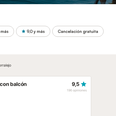
 más
9,0
y más
Cancelación gratuita
rralejo
 con balcón
9,5
196
opiniones