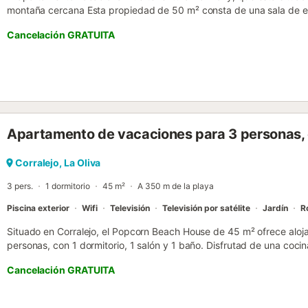
montaña cercana Esta propiedad de 50 m² consta de una sala de es
dormitorio y 1 baño, por lo que puede alojar a 2 personas. Los servic
Cancelación GRATUITA
velocidad (apto para videollamadas), lavadora y televisión por cabl
una terraza descubierta donde relajarte por la noche mientras disfrut
montaña. La propiedad tiene acceso a una zona exterior compartida
jardín. Hay aparcamiento gratuito en la calle. No se permiten mascot
dispone de aire acondicionado. Es posible realizar el check-in/check
(sujeto a disponibilidad). Se proporcionan toallas de playa/piscina...
Apartamento de vacaciones para 3 personas, 
Corralejo, La Oliva
3 pers.
1 dormitorio
45 m²
A 350 m de la playa
Piscina exterior
Wifi
Televisión
Televisión por satélite
Jardín
R
Situado en Corralejo, el Popcorn Beach House de 45 m² ofrece alo
personas, con 1 dormitorio, 1 salón y 1 baño. Disfrutad de una coc
vuestras comidas. Entre las comodidades encontraréis Wi-Fi de alta
Cancelación GRATUITA
televisión, vídeo bajo demanda y ventilador para mayor confort dura
privado y relajaos, o aprovechad la ducha exterior. La piscina comuni
refrescaros, y las familias con niños pueden disfrutar de juguetes 