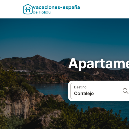
vacaciones-españa
de Holidu
Apartame
Destino