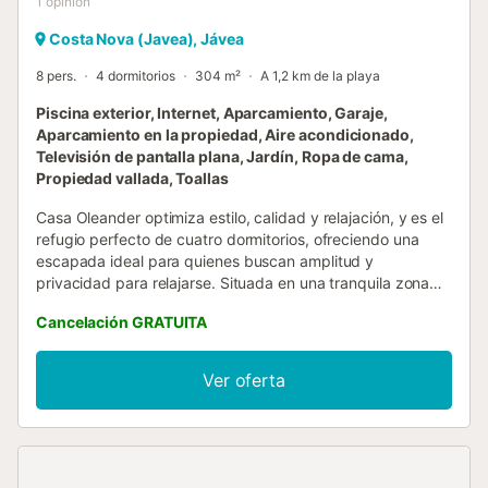
1
opinión
Costa Nova (Javea), Jávea
8 pers.
4 dormitorios
304 m²
A 1,2 km de la playa
Piscina exterior, Internet, Aparcamiento, Garaje,
Aparcamiento en la propiedad, Aire acondicionado,
Televisión de pantalla plana, Jardín, Ropa de cama,
Propiedad vallada, Toallas
Casa Oleander optimiza estilo, calidad y relajación, y es el
refugio perfecto de cuatro dormitorios, ofreciendo una
escapada ideal para quienes buscan amplitud y
privacidad para relajarse. Situada en una tranquila zona
residencial en una zona exclusiva de Jávea, Casa
Cancelación GRATUITA
Oleander ha sido recientemente renovada y amueblada
con un estándar extremadamente alto y es ideal para
familias y grupos maduros, proporcionando un destino
Ver oferta
exclusivo y sereno que garantiza una experiencia
vacacional pacífica y libre de estrés. La villa cuenta con
una terraza generosamente proporcionada orientada al sur
con una piscina privada climatizada de 10m x 6m,
asegurando total privacidad al no tener vistas desde el