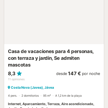
balcón orientado al sur con vistas a la piscina y a los
jardines. En el exterior, la vida de verano está
especialmente bien atendida con terrazas amuebladas
orientadas al sur y la espaciosa y soleada zona de piscina
para tomar el sol y relajarse. Los jardines vallados y
cerrados son en parte de césped y en parte de grava,
plantados con palmeras, arbustos floridos y árboles
pequeños. A JH le encanta: Casa Azucena se encuentra a
unos 7-10 minutos en coche de los cafés, bares y
restaurantes de la playa del A...
Casa de vacaciones para 4 personas,
con terraza y jardín, Se admiten
mascotas
8,3
147 €
desde
por noche
11
opiniones
Costa Nova (Javea), Jávea
4 pers.
2 dormitorios
95 m²
A 1,2 km de la playa
Internet, Aparcamiento, Terraza, Aire acondicionado,