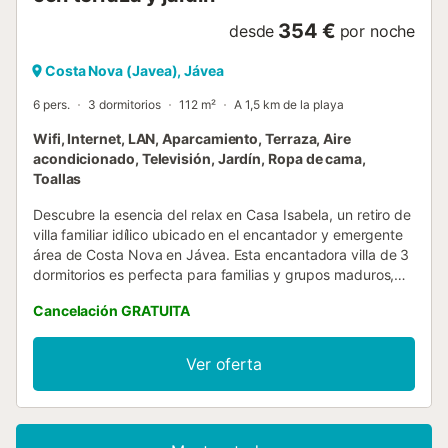
354 €
desde
por noche
Costa Nova (Javea), Jávea
6 pers.
3 dormitorios
112 m²
A 1,5 km de la playa
Wifi, Internet, LAN, Aparcamiento, Terraza, Aire
acondicionado, Televisión, Jardín, Ropa de cama,
Toallas
Descubre la esencia del relax en Casa Isabela, un retiro de
villa familiar idílico ubicado en el encantador y emergente
área de Costa Nova en Jávea. Esta encantadora villa de 3
dormitorios es perfecta para familias y grupos maduros,
ofreciendo espacios amplios para el ocio y la
Cancelación GRATUITA
recuperación. Situada en un tranquilo enclave residencial,
este exclusivo refugio garantiza unas vacaciones libres de
estrés y revitalizadoras. Adéntrate en la terraza bañada
Ver oferta
por el sol, engalanada con una piscina de 8m x 4m que
invita a la privacidad para unas vacaciones familiares
inolvidables. Sumérgete en el cálido resplandor mientras te
sumerges en un libro cautivador, abrazando la serena