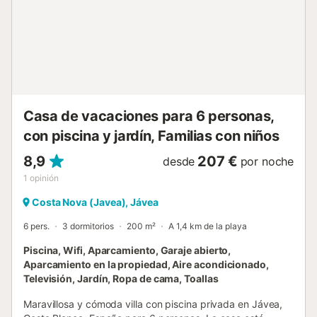
niños juegan en la piscina. Casa Isabela está
cuidadosamente diseñada en un solo nivel, con un mínimo
de escalones, para atender a huéspedes con movilidad
reducida. En el interior, un espacioso salón y comedor se
fusionan a la perfección con una cocina de planta abierta.
Los tres dormitorios ofrecen versatilidad, con una
generosa habitación king que cuenta con baño en suite,
mientras que los otr...
Casa de vacaciones para 6 personas,
con piscina y jardín, Familias con niños
8,9
207 €
desde
por noche
1
opinión
Costa Nova (Javea), Jávea
6 pers.
3 dormitorios
200 m²
A 1,4 km de la playa
Piscina, Wifi, Aparcamiento, Garaje abierto,
Aparcamiento en la propiedad, Aire acondicionado,
Televisión, Jardín, Ropa de cama, Toallas
Maravillosa y cómoda villa con piscina privada en Jávea,