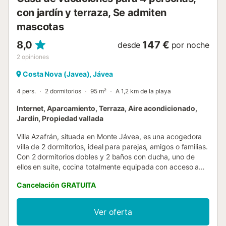
con jardín y terraza, Se admiten
mascotas
8,0
147 €
desde
por noche
2
opiniones
Costa Nova (Javea), Jávea
4 pers.
2 dormitorios
95 m²
A 1,2 km de la playa
Internet, Aparcamiento, Terraza, Aire acondicionado,
Jardín, Propiedad vallada
Villa Azafrán, situada en Monte Jávea, es una acogedora
villa de 2 dormitorios, ideal para parejas, amigos o familias.
Con 2 dormitorios dobles y 2 baños con ducha, uno de
ellos en suite, cocina totalmente equipada con acceso a
una galería con lavadero y lavadora. El luminoso y cómodo
Cancelación GRATUITA
salón comedor tiene acceso a la terraza cubierta con
vistas a la piscina privada, es el lugar perfecto para comer
al aire libre o relajarse a la sombra. Piscina de forma
Ver oferta
rectangular dispone de tumbonas alrededor para poder