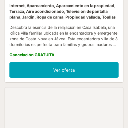
Internet, Aparcamiento, Aparcamiento en la propiedad,
Terraza, Aire acondicionado, Televisión de pantalla
plana, Jardín, Ropa de cama, Propiedad vallada, Toallas
Descubra la esencia de la relajación en Casa Isabela, una
idílica villa familiar ubicada en la encantadora y emergente
zona de Costa Nova en Jávea. Esta encantadora villa de 3
dormitorios es perfecta para familias y grupos maduros,
ofreciendo amplios espacios tanto para el ocio como para
Cancelación GRATUITA
la revitalización. Situada en un tranquilo enclave
residencial, este exclusivo refugio garantiza una escapada
vacacional libre de estrés y revitalizante. Adéntrese en la
Ver oferta
terraza bañada por el sol, adornada con una atractiva
piscina de 8m x 4m, donde la privacidad es primordial
para unas vacaciones familiares memorables. Disfrute del
cálido resplandor mientras se sumerge en un libro
cautivador, abrazando el ambiente sereno. Junto a su
tumbona, le espera una zona de comedor al aire libre, que
incluye una barbacoa de gas y una espaciosa mesa de
comedor, un oasis perfecto para protegerse del sol del
mediodía. Celebre momentos preciosos con sus seres
queridos disfrutando de comidas al aire libre mientras los