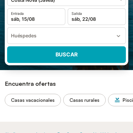
Costa Nova (Javea)
Entrada
Salida
sáb, 15/08
sáb, 22/08
Huéspedes
BUSCAR
Encuentra ofertas
Casas vacacionales
Casas rurales
Pisc