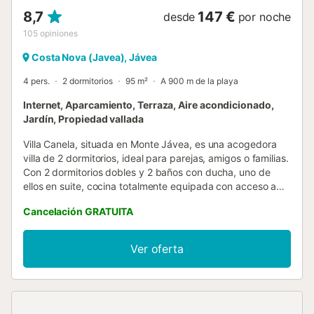
8,7
147 €
desde
por noche
105
opiniones
Costa Nova (Javea), Jávea
4 pers.
2 dormitorios
95 m²
A 900 m de la playa
Internet, Aparcamiento, Terraza, Aire acondicionado,
Jardín, Propiedad vallada
Villa Canela, situada en Monte Jávea, es una acogedora
villa de 2 dormitorios, ideal para parejas, amigos o familias.
Con 2 dormitorios dobles y 2 baños con ducha, uno de
ellos en suite, cocina totalmente equipada con acceso a
una galería con lavadero y lavadora. El luminoso y cómodo
Cancelación GRATUITA
salón comedor tiene acceso a la terraza cubierta con
vistas a la piscina privada, es el lugar perfecto para comer
al aire libre o relajarse a la sombra. Piscina de forma
Ver oferta
rectangular dispone de tumbonas alrededor para poder
aprovechar el máximo el sol y un pequeño jardín estilo
mediterráneo. Aire acondicionado (frio/calor) en
dormitorios y salón comedor, para poder disfrutar de unas
vacaciones en cualquier época del año. Conexión de wifi.