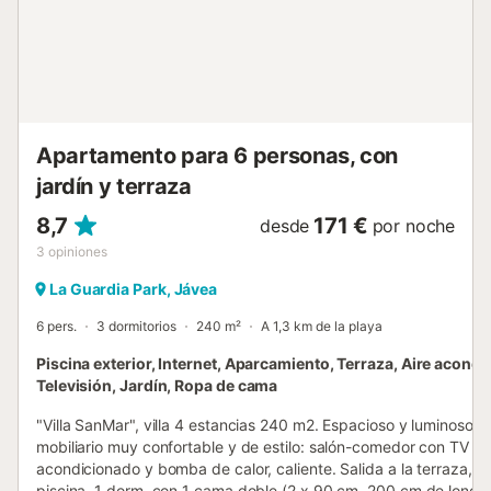
Apartamento para 6 personas, con
jardín y terraza
8,7
171 €
desde
por noche
3
opiniones
La Guardia Park, Jávea
6 pers.
3 dormitorios
240 m²
A 1,3 km de la playa
Piscina exterior, Internet, Aparcamiento, Terraza, Aire acond
Televisión, Jardín, Ropa de cama
"Villa SanMar", villa 4 estancias 240 m2. Espacioso y luminoso, 
mobiliario muy confortable y de estilo: salón-comedor con TV digi
acondicionado y bomba de calor, caliente. Salida a la terraza, a 
piscina. 1 dorm. con 1 cama doble (2 x 90 cm, 200 cm de longit