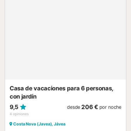
exterior. El 'Área de Piscina' disfruta de sol durante 10
horas completas al día durante los meses de verano,
creando un espacio idílico para tomar el sol sin
preocupaciones por miradas indiscretas. El jardín tiene un
gran césped verde, con palmeras y plantas exóticas, ideal
para que los niños jueguen mientras usted disfruta de un
buen libro desde la comodidad de su tumbona. El gran
salón de planta abierta de Casa Oleander, con una gran
mesa de comedor y cocina totalmente equipada, se abre a
una terraza exterior con vistas a la piscina y al jardín,
creando una experiencia fluida de 'interior-exterior'. La
cocina totalmente equipada satisface todas sus
necesidades, ofreciendo opciones de comedor t...
Casa de vacaciones para 6 personas,
con jardín
9,5
206 €
desde
por noche
4
opiniones
Costa Nova (Javea), Jávea