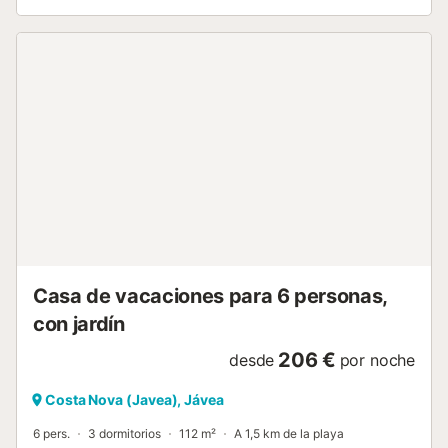
aprovechar el máximo el sol y un pequeño jardín estilo
mediterráneo. Aire acondicionado (frio/calor) en
dormitorios y salón comedor, para poder disfrutar de unas
vacaciones en cualquier época del año. Conexión de wifi.
El complejo Monte Jávea está en una zona tranquila cerca
del parque y mirador de la Granadella y está bien
comunicada para ir a las playas, lugares de ocio o para las
compras. Jávea ofrece un amplio abanico de actividades,
tanto culturales como de ocio o deportivas , rutas de
senderismo hasta inmersiones de buceo....
Casa de vacaciones para 6 personas,
con jardín
206 €
desde
por noche
Costa Nova (Javea), Jávea
6 pers.
3 dormitorios
112 m²
A 1,5 km de la playa