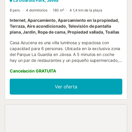
La Guardia Park, Jávea
8 pers.
4 dormitorios
180 m²
A 1,4 km de la playa
Internet, Aparcamiento, Aparcamiento en la propiedad,
Terraza, Aire acondicionado, Televisión de pantalla
plana, Jardín, Ropa de cama, Propiedad vallada, Toallas
Casa Azucena es una villa luminosa y espaciosa con
capacidad para 6 personas. Ubicada en la exclusiva zona
del Parque La Guardia en Jávea. A 5 minutos en coche
hay un par de restaurantes y un pequeño supermercado, y
a 10 minutos en coche se encuentra la península y el faro
Cancelación GRATUITA
del Cap de La Nao, que ofrece impresionantes vistas de
cabos y bahías rocosas. Las calas cercanas de Granadella
y La Barraca ofrecen la posibilidad de hacer snorkel, nadar
Ver oferta
en el mar y disfrutar de bares de playa. Distribuida en dos
plantas, en la planta baja hay un amplio dormitorio
principal con baño en-suite y un dormitorio con dos camas
y un baño independiente, fácilmente accesible desde el
salón, la cocina y la zona de piscina, lo que hace que
ambas habitaciones sean ideales para huéspedes con
problemas de movilidad. El dormitorio principal en-suite se
encuentra en la primera planta y goza de un fabuloso