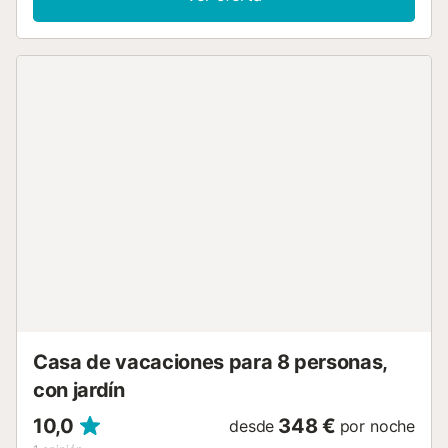
Justo al salir del salón, la encantadora terraza acristalada
ofrece a los huéspedes un espacio alternativo para comer
con vistas a la piscina y a los jardines. El espacio perfecto
para desayunar o sentarse a leer una novela navideña
mientras los niños chapotean en la piscina. El espacioso
dormitorio principal se beneficia de una unidad de aire
acondicionado frío/calor de pared y tiene su propio baño
con ducha. Los otros dos dormitorios tienen ventiladores
de techo contemporáneos y comparten un baño familiar
con una moderna ducha a ras de suelo. En el exterior,
exuberantes plantaciones y árboles maduros rodean la
casa, proporcionando sombra y privacidad. A un lado se
encuentra un gran patio y la piscina cerrada, perfecta
para padres con niños pequeños. Al final del patio se
encuentra la barbacoa de gas independiente y una
fabulosa zona de comedor cubierta, perfecta para cenar o
jugar a juegos de mesa a la sombra. Las cálidas aguas y la
prístina playa del A...
Casa de vacaciones para 8 personas,
con jardín
10,0
348 €
desde
por noche