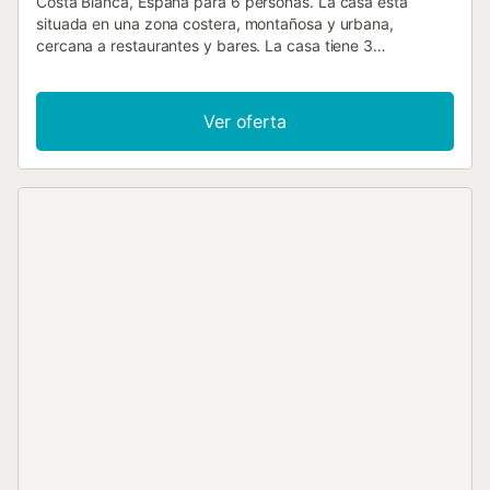
Costa Blanca, España para 6 personas. La casa está
situada en una zona costera, montañosa y urbana,
cercana a restaurantes y bares. La casa tiene 3
dormitorios y 2 baños. El alojamiento ofrece privacidad, un
hermoso jardín con césped, grava y árboles, y una
preciosa piscina. Su confort y la cercanía a la playa,
Ver oferta
actividades deportivas y lugares de ocio hacen de esta
villa un lugar ideal para pasar sus vacaciones en España
con familia o amigos. Interior de la villa sala de
estar/comedor con aire acondicionado y televisión
chimenea en la sala de estar (leña) 3 dormitorios y 2 baños
televisión por cable (Smart TV) caja fuerte lavadero con
lavadora Cocina cocina abierta con fogón de gas, horno
eléctrico, microondas, lavavajillas, frigorífico-congelador,
cafetera, hervidor eléctrico, batidora, tostadora y
exprimidor Dormitorios y baños dormitorio con aire
acondicionado, cama doble y baño en suite dormitorio con
aire acondicionado y cama doble dormitorio con aire
acondicionado y 2 camas individuales baño en suite con
doble lavabo, ducha y aseo baño con lavabo sencillo,
combinación de bañera/ducha, bidé, aseo y secador de
pelo Exterior de la villa parcela cerrada piscina privada de
forma de riñón de 8m x 3m y 1.8m de profundidad