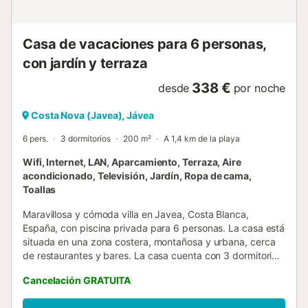
hermoso jardín con césped, grava, árboles y muebles de
jardín con tumbonas 2 terrazas, de las cuales 1...
Casa de vacaciones para 6 personas,
con jardín y terraza
338 €
desde
por noche
Costa Nova (Javea), Jávea
6 pers.
3 dormitorios
200 m²
A 1,4 km de la playa
Wifi, Internet, LAN, Aparcamiento, Terraza, Aire
acondicionado, Televisión, Jardín, Ropa de cama,
Toallas
Maravillosa y cómoda villa en Javea, Costa Blanca,
España, con piscina privada para 6 personas. La casa está
situada en una zona costera, montañosa y urbana, cerca
de restaurantes y bares. La casa cuenta con 3 dormitorios
y 2 baños. El alojamiento ofrece privacidad, un hermoso
Cancelación GRATUITA
jardín con césped, grava y árboles, así como una
encantadora piscina. Su confort y la proximidad a la playa,