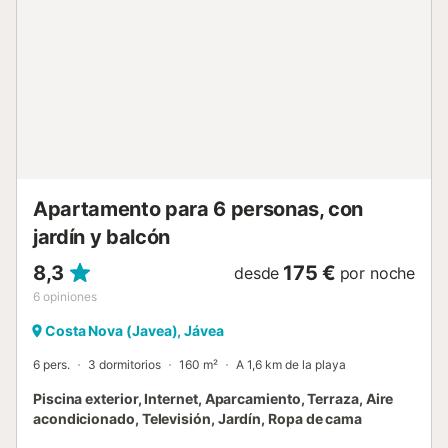
verde, con palmeras y plantas exóticas, ideal para que los
niños jueguen mientras usted disfruta de un buen libro
desde la comodidad de su tumbona. Casa Oleander, con
su amplio salón de planta abierta, una gran mesa de
comedor y una cocina totalmente equipada, se abre a una
terraza exterior con vistas a la piscina y al jardín, creando
una experiencia perfecta de 'interior-exterior'. La cocina
tot...
Apartamento para 6 personas, con
jardín y balcón
8,3
175 €
desde
por noche
6
opiniones
Costa Nova (Javea), Jávea
6 pers.
3 dormitorios
160 m²
A 1,6 km de la playa
Piscina exterior, Internet, Aparcamiento, Terraza, Aire
acondicionado, Televisión, Jardín, Ropa de cama