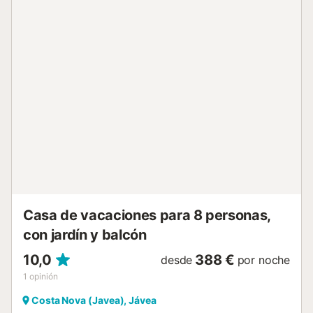
El complejo Monte Jávea está en una zona tranquila cerca
del parque y mirador de la Granadella y está bien
comunicada para ir a las playas, lugares de ocio o para las
compras. Jávea ofrece un amplio abanico de actividades,
tanto culturales como de ocio o deportivas , rutas de
senderismo hasta inmersiones de buceo....
Casa de vacaciones para 8 personas,
con jardín y balcón
10,0
388 €
desde
por noche
1
opinión
Costa Nova (Javea), Jávea