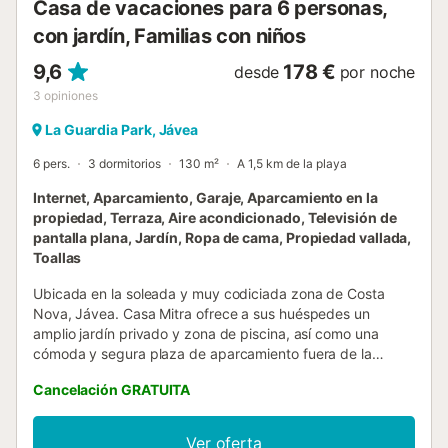
Casa de vacaciones para 6 personas,
con jardín, Familias con niños
9,6
178 €
desde
por noche
3
opiniones
La Guardia Park, Jávea
6 pers.
3 dormitorios
130 m²
A 1,5 km de la playa
Internet, Aparcamiento, Garaje, Aparcamiento en la
propiedad, Terraza, Aire acondicionado, Televisión de
pantalla plana, Jardín, Ropa de cama, Propiedad vallada,
Toallas
Ubicada en la soleada y muy codiciada zona de Costa
Nova, Jávea. Casa Mitra ofrece a sus huéspedes un
amplio jardín privado y zona de piscina, así como una
cómoda y segura plaza de aparcamiento fuera de la
carretera para hasta tres vehículos. En el interior, la cocina
Cancelación GRATUITA
contemporánea fluye a la perfección hacia un gran salón-
comedor de planta abierta, donde la cómoda zona de
sofás y la hermosa chimenea son el corazón de la casa.
Ver oferta