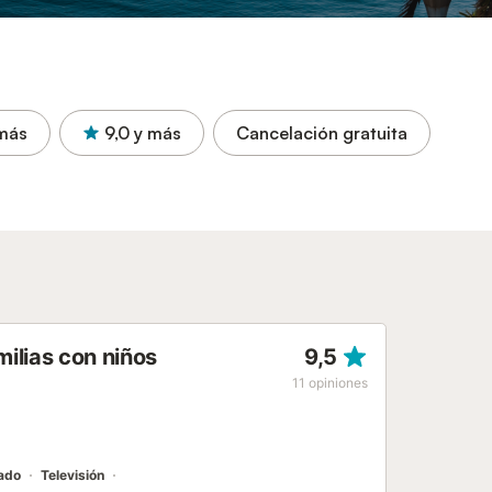
más
9,0
y más
Cancelación gratuita
ilias con niños
9,5
11
opiniones
nado
Televisión