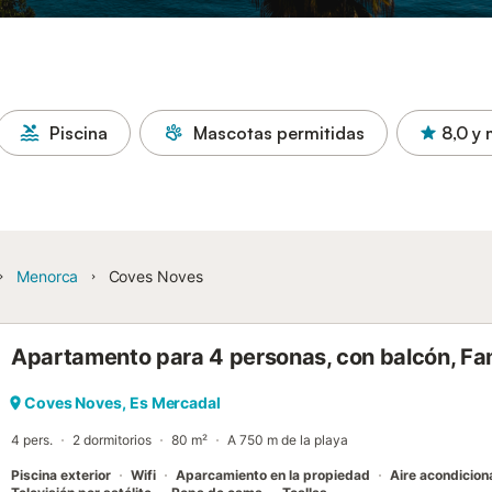
Piscina
Mascotas permitidas
8,0
y 
Menorca
Coves Noves
Apartamento para 4 personas, con balcón, Fam
Coves Noves, Es Mercadal
4 pers.
2 dormitorios
80 m²
A 750 m de la playa
Piscina exterior
Wifi
Aparcamiento en la propiedad
Aire acondicio