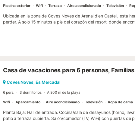
Piscina exterior
Wifi
Terraza
Aire acondicionado
Televisión
Ro
Ubicada en la zona de Coves Noves de Arenal d'en Castell, esta he
perder. A solo 15 minutos a pie del corazón del resort, donde enco
que sirven deliciosos platos tradicionales españoles y bares anima
cócteles. Las aguas cristalinas de la playa de Arenal están a un co
bien vale la pena una visita en un día soleado. Si un día en la pisci
Rachel está aquí para usted. Esta refrescante piscina de 4x6 metros
menorquín. Rodeada por tres lados por un césped artificial, esta te
relajación muy necesario. Con tumbonas y comedor al aire libre, no 
accede a esta propiedad en la planta baja, donde llegará a la espa
Casa de vacaciones para 6 personas, Familias
cómodos asientos y puertas a un balcón terraza con más comedor al 
espaciosa y viene totalmente equipada con todos sus elementos ese
lavavajillas y microondas. ¿Por qué no preparar una paella tradicio
Coves Noves, Es Mercadal
innegablemente deliciosa? Sírvela con una copa de sangría casera y 
6 pers.
3 dormitorios
A 800 m de la playa
balcón mientras cae la noche. La planta baja de Villa Rachel consta d
Wifi
Aparcamiento
Aire acondicionado
Televisión
Ropa de cama
Planta Baja: Hall de entrada. Cocina/sala de desayunos (horno, lava
patio a terraza cubierta. Salón/comedor (TV, WiFi) con puertas de p
ducha. Dos dormitorios con dos camas. Aire acondicionado en toda l
doble con puertas de patio a terraza y cuarto de ducha en suite. Ex