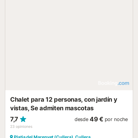
diversión en familia mientras disfruta de unas relajantes
vistas a la montaña. Hay aparcamiento gratuito en la calle.
No se permiten mascotas. Este inmueble no dispone de
aire acondicionado. Los grupos de huéspedes menores de
25 años no están permitidos como la propiedad. La casa
está enfocada a familias y parejas. Esta propiedad tiene
normas de reciclaje, se proporciona más información en el
lugar....
Chalet para 12 personas, con jardín y
vistas, Se admiten mascotas
7,7
49 €
desde
por noche
23
opiniones
Platja del Marenyet (Cullera), Cullera