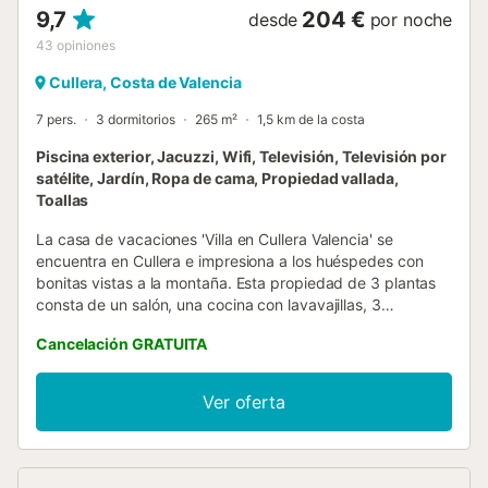
9,7
204 €
desde
por noche
43
opiniones
Cullera, Costa de Valencia
7 pers.
3 dormitorios
265 m²
1,5 km de la costa
Piscina exterior, Jacuzzi, Wifi, Televisión, Televisión por
satélite, Jardín, Ropa de cama, Propiedad vallada,
Toallas
La casa de vacaciones 'Villa en Cullera Valencia' se
encuentra en Cullera e impresiona a los huéspedes con
bonitas vistas a la montaña. Esta propiedad de 3 plantas
consta de un salón, una cocina con lavavajillas, 3
dormitorios y 2 baños, por lo que puede acomodar a 6
Cancelación GRATUITA
personas. Los servicios adicionales incluyen Wi-Fi de alta
velocidad (apto para videollamadas), ventilador, lavadora
y televisión por satélite. También hay disponible una cuna
Ver oferta
y una trona. La villa cuenta con una zona exterior privada
con piscina vallada, jardín, terraza descubierta, terraza
cubierta, balcón, barbacoa, parque infantil y ducha
exterior. Métase en la piscina para pasar una tarde de