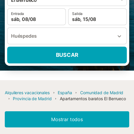
El Berrueco
Entrada
Salida
sáb, 08/08
sáb, 15/08
Huéspedes
BUSCAR
Alquileres vacacionales
España
Comunidad de Madrid
Provincia de Madrid
Apartamentos baratos El Berrueco
Mostrar todos