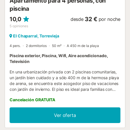
Apartamento para 4 personas, con
piscina
10,0
32 €
desde
por noche
5
opiniones
El Chaparral, Torrevieja
4 pers.
2 dormitorios
50 m²
A 450 m de la playa
Piscina exterior, Piscina, Wifi, Aire acondicionado,
Televisión
En una urbanización privada con 2 piscinas comunitarias,
un jardín bien cuidado y a sólo 400 m de la hermosa playa
de arena, se encuentra este acogedor piso de vacaciones
con jardín de invierno. El piso es ideal para familias con
niños, ya que está cerca del mar y de un bonito parque
Cancelación GRATUITA
donde los más pequeños podrán desahogarse. En sólo 2
km se llega al pueblo de La Mata, donde podrá conseguir
todo lo necesario para unas vacaciones satisfactorias....
Ver oferta