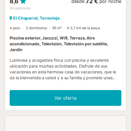
8,6
72 €
desde
por noche
24
opiniones
El Chaparral, Torrevieja
4 pers.
2 dormitorios
95 m²
A 3,7 km de la playa
Piscina exterior, Jacuzzi, Wifi, Terraza, Aire
acondicionado, Televisión, Televisión por satélite,
Jardín
Luminosa y acogedora finca con piscina y excelente
ubicación para muchas actividades. Disfrute de sus
vacaciones en esta hermosa casa de vacaciones, que le
da la bienvenida a usted y a su familia y promete unas
vacaciones sin preocupaciones con un toque
mediterráneo. En la casa, puede ponerse cómodo en el
salón junto a la estufa de leña o relajarse en el jardín con
Ver oferta
una gran terraza junto a la piscina. Por la noche,
acomódese en una de las terrazas, haga una barbacoa y
disfrute del clima ideal. Una atracción especial es la
piscina de hidromasaje al aire libre. Esta gran casa de
vacaciones se encuentra en El Chaparral, con buena
infraestructura y conexiones de autobús a Torrevieja. El