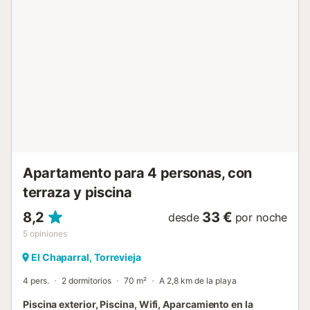
festival local de la Habanera. En pocos minutos llegará a la
histórica Murcia. Aquí podrá visitar la hermosa catedral,
pasear por el casco antiguo y pasar un día relajado.
Disfrute de una estancia variada en Torrevieja....
Apartamento para 4 personas, con
terraza y piscina
8,2
33 €
desde
por noche
5
opiniones
El Chaparral, Torrevieja
4 pers.
2 dormitorios
70 m²
A 2,8 km de la playa
Piscina exterior, Piscina, Wifi, Aparcamiento en la