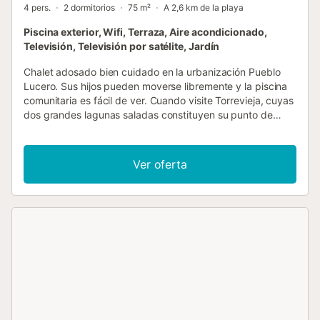
4 pers.
2 dormitorios
75 m²
A 2,6 km de la playa
Piscina exterior, Wifi, Terraza, Aire acondicionado,
Televisión, Televisión por satélite, Jardín
Chalet adosado bien cuidado en la urbanización Pueblo
Lucero. Sus hijos pueden moverse libremente y la piscina
comunitaria es fácil de ver. Cuando visite Torrevieja, cuyas
dos grandes lagunas saladas constituyen su punto de
referencia, la visita a una salina es obligada. Y el recién
creado Parque Aromático le espera para vivir una
encantadora experiencia olfativa. Lavanda, jazmín, tomillo,
Ver oferta
romero, salvia, etc. lo convierten en un auténtico lugar
para la aromaterapia. Pérgolas, sinuosos caminos de
piedra caliza y zonas de juegos infantiles completan la
imagen de este parque completamente vallado....