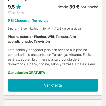
9,5
39 €
desde
por noche
17
opiniones
El Chaparral, Torrevieja
5 pers.
3 dormitorios
80 m²
A 2,6 km de la playa
Piscina exterior, Piscina, Wifi, Terraza, Aire
acondicionado, Televisión
Este bonito y acogedor piso con acceso a la piscina
comunitaria se encuentra en Torrevieja, Alicante. El piso
está situado en la primera planta y consta de 3
dormitorios, 1 baño, cocina, salón y terraza. Una escalera
exterior conduce a una gran terraza en la planta superior,
Cancelación GRATUITA
que puede utilizar de forma privada. Ideal para pasar
agradables veladas. El piso es habitable en cualquier
época del año. Excelente ubicación, ya que se encuentra a
Ver oferta
tan sólo 2,5 km de la playa de La Mata. Torrevieja ofrece
todo tipo de actividades: podrá practicar deportes
náuticos, visitar las famosas salinas, pasear por el paseo
marítimo y el puerto deportivo y disfrutar de la