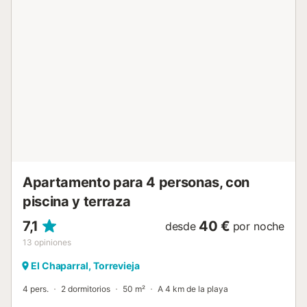
gastronomía de los numerosos restaurantes nacionales e
internacionales....
Apartamento para 4 personas, con
piscina y terraza
7,1
40 €
desde
por noche
13
opiniones
El Chaparral, Torrevieja
4 pers.
2 dormitorios
50 m²
A 4 km de la playa