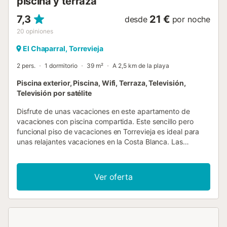
piscina y terraza
7,3
21 €
desde
por noche
20
opiniones
El Chaparral, Torrevieja
2 pers.
1 dormitorio
39 m²
A 2,5 km de la playa
Piscina exterior, Piscina, Wifi, Terraza, Televisión,
Televisión por satélite
Disfrute de unas vacaciones en este apartamento de
vacaciones con piscina compartida. Este sencillo pero
funcional piso de vacaciones en Torrevieja es ideal para
unas relajantes vacaciones en la Costa Blanca. Las
habitaciones están prácticamente amuebladas, por lo que
encontrará todo lo que necesita para sus vacaciones.
Disfrute de horas de relax en la zona de estar o prepare
Ver oferta
aperitivos para sus excursiones en la pequeña cocina.
Siéntese con un libro en el bonito balcón o disfrute de una
pequeña comida al aire libre. El complejo residencial
cuenta con una gran piscina comunitaria donde podrá
refrescarse y relajarse. Explore las playas de Torrevieja,