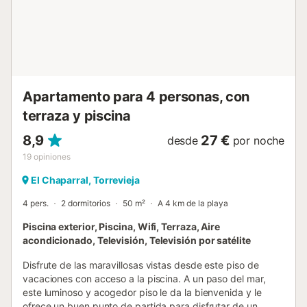
can the beaches of Torrevieja, Guardamar or La Mata. The
cosy villages around Torrevieja, such as Montesinos,
Guardamar and Orihuela are also definitely worth a visit!
Almost every day there is a market nearby. Within an
hour's drive you will find many other attractions such as
the gardens of Elche, the city of Alicante and Murcia, the
Apartamento para 4 personas, con
beautiful port of Santa ...
terraza y piscina
8,9
27 €
desde
por noche
19
opiniones
El Chaparral, Torrevieja
4 pers.
2 dormitorios
50 m²
A 4 km de la playa
Piscina exterior, Piscina, Wifi, Terraza, Aire
acondicionado, Televisión, Televisión por satélite
Disfrute de las maravillosas vistas desde este piso de
vacaciones con acceso a la piscina. A un paso del mar,
este luminoso y acogedor piso le da la bienvenida y le
ofrece un buen punto de partida para disfrutar de un