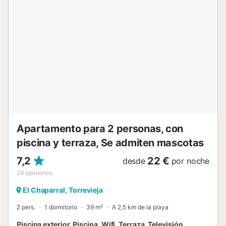
que se encuentran a pocos minutos. Pasee por el paseo
marítimo y deguste especialidades regionales en los
restaurantes de la zona. Haga excursiones al Parque
Natural de La Mata o visite la laguna salada, conocida por
su color rosado. Ha llegado al lugar adecuado, tanto si
busca tranquilidad como si desea descubrir los
alrededores....
Apartamento para 2 personas, con
piscina y terraza, Se admiten mascotas
7,2
22 €
desde
por noche
29
opiniones
El Chaparral, Torrevieja
2 pers.
1 dormitorio
39 m²
A 2,5 km de la playa
Piscina exterior, Piscina, Wifi, Terraza, Televisión,