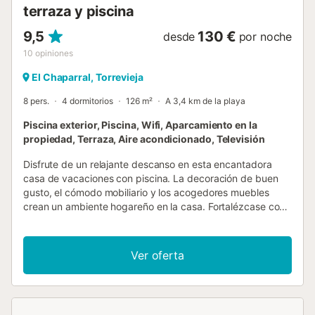
terraza y piscina
9,5
130 €
desde
por noche
10
opiniones
El Chaparral, Torrevieja
8 pers.
4 dormitorios
126 m²
A 3,4 km de la playa
Piscina exterior, Piscina, Wifi, Aparcamiento en la
propiedad, Terraza, Aire acondicionado, Televisión
Disfrute de un relajante descanso en esta encantadora
casa de vacaciones con piscina. La decoración de buen
gusto, el cómodo mobiliario y los acogedores muebles
crean un ambiente hogareño en la casa. Fortalézcase con
un delicioso desayuno en la cocina antes de dirigirse a la
playa. Después de un maravilloso día de vacaciones, el
cómodo sofá del salón le invita a acomodarse, ver una
Ver oferta
película y disfrutar del tiempo juntos. Desde el salón se
accede a la terraza, el lugar ideal para tomar el sol y
relajarse un poco. Nade unos largos en la piscina y
póngase cómodo en una tumbona. Dirígete al mar y