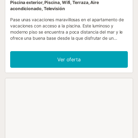
Piscina exterior, Piscina, Wifi, Terraza, Aire
acondicionado, Televisión
Pase unas vacaciones maravillosas en el apartamento de
vacaciones con acceso a la piscina. Este luminoso y
moderno piso se encuentra a poca distancia del mar y le
ofrece una buena base desde la que disfrutar de un
encantador descanso de la vida cotidiana junto al mar. Le
esperan acogedoras veladas después de sus aventuras,
pueden comer juntos en el salón y charlar por la noche en
Ver oferta
el acogedor sofá. Salga a la terraza y disfrute del sol y de
las largas noches de verano al aire libre. La piscina, que
compartirás con otros huéspedes, ofrece un agradable
refresco en los días cálidos. Descubra las largas playas de
arena fina y disfrute del suave clima mediterráneo
paseando por el paseo marítimo. Báñese en las aguas
cristalinas, relájese en un chiringuito, contemple la puesta
de sol sobre el mar y termine el día con vistas al puerto.
Visite las famosas lagunas saladas de Torrevieja y conozca
la impresionante laguna rosa del parque natural Las
Lagunas de La Mata y Torrevieja. Observe flamencos y
otras especies de aves o explore los alrededores por rutas
de senderismo y ciclismo bien señalizadas....