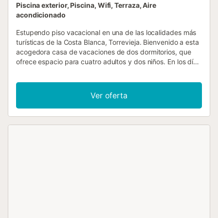
Piscina exterior, Piscina, Wifi, Terraza, Aire
acondicionado
Estupendo piso vacacional en una de las localidades más
turísticas de la Costa Blanca, Torrevieja. Bienvenido a esta
acogedora casa de vacaciones de dos dormitorios, que
ofrece espacio para cuatro adultos y dos niños. En los días
calurosos, la piscina compartida al aire libre ofrece
refrescarse y nadar diversión. El piso está situado en un
popular complejo vacacional que ofrece a sus visitantes
Ver oferta
todo tipo de actividades: Se pueden practicar deportes
acuáticos, visitar las famosas salinas, pasear por los
paseos marítimos y el puerto deportivo, disfrutar de la
gastronomía en los numerosos restaurantes con platos
nacionales e internacionales o visitar los centros
comerciales. ¡Le esperan unas vacaciones maravillosas
durante todo el año!...