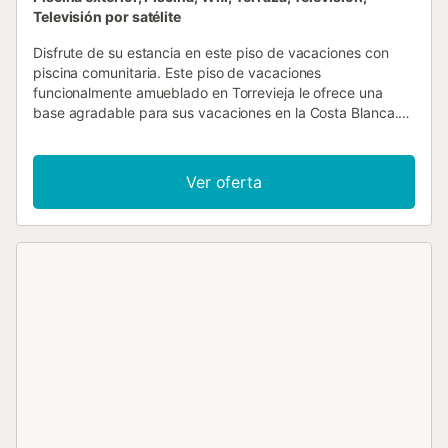
Televisión por satélite
Disfrute de su estancia en este piso de vacaciones con
piscina comunitaria. Este piso de vacaciones
funcionalmente amueblado en Torrevieja le ofrece una
base agradable para sus vacaciones en la Costa Blanca.
Las habitaciones están diseñadas de forma práctica y le
ofrecen una estancia relajante. Relájese en la zona de
estar o prepare pequeñas comidas para sus excursiones
Ver oferta
en la cocina compacta. Póngase cómodo en la terraza, lea
un libro o disfrute de una comida al aire libre. El complejo
residencial cuenta con una amplia piscina comunitaria
donde podrá refrescarse en los días calurosos. Las playas
de Torrevieja están a un corto trayecto en coche y son
perfectas para dar largos paseos o darse un chapuzón en
el mar. Pasee por el paseo marítimo y deléitese con las
especialidades locales en los restaurantes de los
alrededores. Visite el parque natural de La Mata o
maravíllese con la famosa laguna salada rosa, que es un
fenómeno natural especial. Tanto si desea relajarse como
explorar, aquí encontrará una buena combinación para sus
vacaciones....