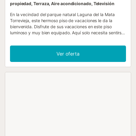
propiedad, Terraza, Aire acondicionado, Televisión
En la vecindad del parque natural Laguna del la Mata
Torrevieja, este hermoso piso de vacaciones le da la
bienvenida. Disfrute de sus vacaciones en este piso
luminoso y muy bien equipado. Aquí solo necesita sentirse
cómodo y relajarse con su familia. El hermoso piso le da la
bienvenida con un ambiente hogareño que le permite
relajarse y comenzar la sensación de vacaciones. Puede
Ver oferta
elegir entre un pequeño balcón donde tomar su café
matutino o la gran terraza, que puede utilizar para hacer
acogedoras barbacoas con la familia. Mientras termináis
las cálidas tardes de verano con una partida de cartas,
podéis discutir vuestros planes para las próximas
vacaciones. Coge tu bolsa de playa y dirígete a la playa
de La Mata. La Mata es una de las playas más famosas de
la Costa Blanca, con aguas cristalinas y arena fina y
dorada. Además, sus alrededores ofrecen una amplia
oferta de ocio. Su proximidad a la playa permite disfrutar
de deportes acuáticos como el kitesurf, el kayak y el
windsurf, pescar, así como practicar senderismo en el
parque natural protegido. Los amantes de los barcos
pueden visitar el puerto deportivo y pasear por el paseo