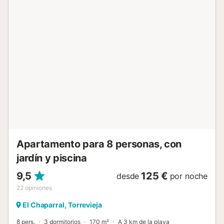
parque acuático es una gran atracción para toda la familia,
y no sólo para los niños. El parque natural con su hermoso
lago salado también está a poca distancia y le permite
admirar flamencos en libertad. Por supuesto, las cercanas
playas de arena prometen un gran baño para completar
sus vacaciones....
Apartamento para 8 personas, con
jardín y piscina
9,5
125 €
desde
por noche
22
opiniones
El Chaparral, Torrevieja
8 pers.
3 dormitorios
170 m²
A 3 km de la playa