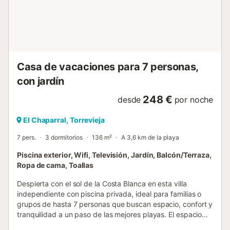
marítimo mientras observan las embarcaciones. Puede
visitar el parque natural protegido Las Lagunas de la Mata
con sus impresionantes lagunas rosas, ideal para
agradables paseos a pie y en bicicleta en plena
naturaleza. ¡Diviértete!...
Casa de vacaciones para 7 personas,
con jardín
248 €
desde
por noche
El Chaparral, Torrevieja
7 pers.
3 dormitorios
136 m²
A 3,6 km de la playa
Piscina exterior, Wifi, Televisión, Jardín, Balcón/Terraza,
Ropa de cama, Toallas
Despierta con el sol de la Costa Blanca en esta villa
independiente con piscina privada, ideal para familias o
grupos de hasta 7 personas que buscan espacio, confort y
tranquilidad a un paso de las mejores playas. El espacio
Salón-cocina de concepto abierto totalmente equipado