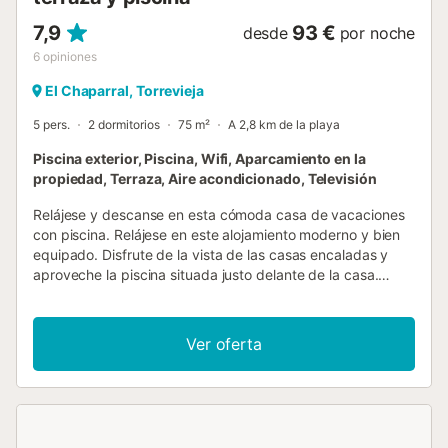
7,9
93 €
desde
por noche
6
opiniones
El Chaparral, Torrevieja
5 pers.
2 dormitorios
75 m²
A 2,8 km de la playa
Piscina exterior, Piscina, Wifi, Aparcamiento en la
propiedad, Terraza, Aire acondicionado, Televisión
Relájese y descanse en esta cómoda casa de vacaciones
con piscina. Relájese en este alojamiento moderno y bien
equipado. Disfrute de la vista de las casas encaladas y
aproveche la piscina situada justo delante de la casa.
Siéntese con toda la familia o amigos en la barbacoa por la
noche y deléitese con una deliciosa cena preparada con
sabrosos ingredientes locales. Haga una excursión al mar,
Ver oferta
diviértase en las olas, construya castillos de arena con los
niños o simplemente disfrute del sol. Los excursionistas y
los ciclistas de montaña también tendrán su recompensa
en las inmediaciones. Las lagunas saladas también
merecen una visita. Si tiene suerte, podrá participar en el