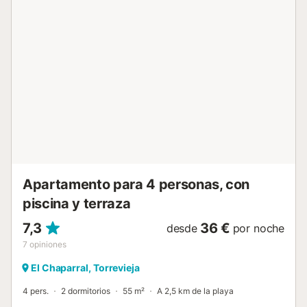
disfruta del sol y la arena entre los dedos de los pies. Visite
el Parque de las Naciones en Torreviejas y relájese a la
sombra de los árboles. Haga una excursión a la isla de
Tabarca, donde encontrará fantásticos lugares para
practicar snorkel y submarinismo. Disfrute de unas
vacaciones variadas en esta acogedora casa de
vacaciones....
Apartamento para 4 personas, con
piscina y terraza
7,3
36 €
desde
por noche
7
opiniones
El Chaparral, Torrevieja
4 pers.
2 dormitorios
55 m²
A 2,5 km de la playa