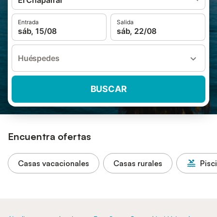
El Chaparral
Entrada
Salida
sáb, 15/08
sáb, 22/08
Huéspedes
BUSCAR
Encuentra ofertas
Casas vacacionales
Casas rurales
Pisc