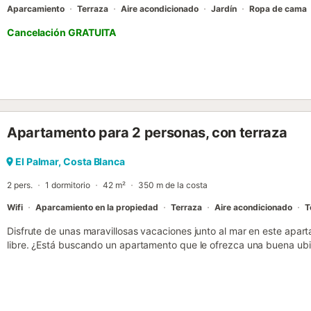
Aparcamiento
Terraza
Aire acondicionado
Jardín
Ropa de cama
Cancelación GRATUITA
Apartamento para 2 personas, con terraza
El Palmar, Costa Blanca
2 pers.
1 dormitorio
42 m²
350 m de la costa
Wifi
Aparcamiento en la propiedad
Terraza
Aire acondicionado
T
Disfrute de unas maravillosas vacaciones junto al mar en este apar
libre. ¿Está buscando un apartamento que le ofrezca una buena ub
playa y actividades al aire libre? Entonces eche un vistazo a este 
alojamiento es moderno y de buen gusto al mismo tiempo, y el diseñ
que invita a sentirse bien. La fachada acristalada invita a quedarse
acurrucarse en el balcón con una bebida fresca o una buena comida