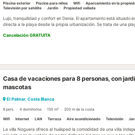
Piscina exterior
Piscina para niños
Wifi
Aparcamiento en la propie
Televisión por satélite
Jardín
Propiedad vallada
Lujo, tranquilidad y confort en Denia. El apartamento está situado en
directa a la playa desde la propia urbanización. Se trata de una play
apartamento está decorado de forma moderna y con gusto, con mobi
Cancelación GRATUITA
carpintería de aluminio, puerta de seguridad, persiana eléctrica en la
eléctrico. Los dormitorios cuentan con armarios empotrados. La co
vitrocerámica digital, frigorífico No Frost, lavadora, lavavajillas, mi
batidora, plancha de ropa, tabla para planchar y secador de pelo. 
calor por conductos, equipo HI-FI, TV LED en el salón y en el dormito
(canales europeos Astra privados). Wi-Fi gratuito y privado para est
Capacidad para 5 personas (5 camas), con 2 dormitorios, 1 baño c
Casa de vacaciones para 8 personas, con jardí
alquila de sábado a sábado. En julio y agosto se alquila por quince
asistencia (cruz roja) y policía de playas, así como un servicio de l
mascotas
verano. Cerca encontrará todo tipo de servicios, supermercados, rest
arquitectura de diseño premiada, cuenta con ascensores para fa...
El Palmar, Costa Blanca
8 pers.
4 dormitorios
150 m²
200 m de la costa
Wifi
Internet
LAN
Terraza
Aire acondicionado
Televisión
Jar
La villa Noguera ofrece al huésped la comodidad de una villa indepe