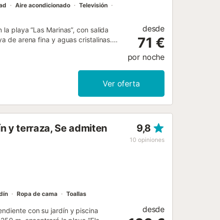
dad
Aire acondicionado
Televisión
desde
 la playa “Las Marinas”, con salida
71 €
a de arena fina y aguas cristalinas. El
liario de diseño. Está equipado con
por noche
 salida principal a la terraza y toldo
cina está totalmente equipada con
croondas, tostadora, cafetera,
Ver oferta
Dispone de aire acondicionado frío-
rio principal, DVD y TV satélite
e apartamento (internet ilimitado).
on ducha y 1 baño sin ducha. Se
n y terraza, Se admiten
9,8
nas. La playa dispone de servicio de
impieza diario durante la temporada de
10
opiniones
aurantes, etc. El edificio, de
dín
Ropa de cama
Toallas
desde
ndiente con su jardín y piscina