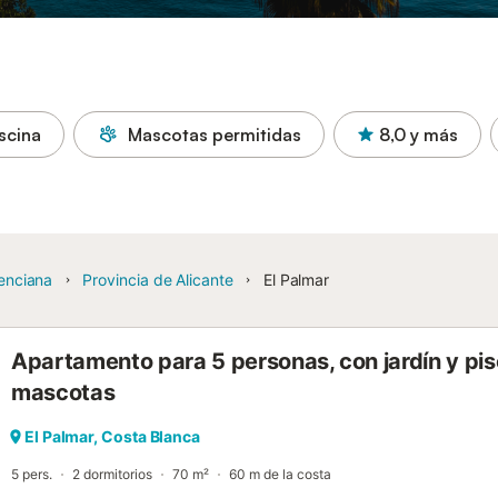
scina
Mascotas permitidas
8,0
y más
enciana
Provincia de Alicante
El Palmar
Apartamento para 5 personas, con jardín y pis
mascotas
El Palmar, Costa Blanca
5 pers.
2 dormitorios
70 m²
60 m de la costa