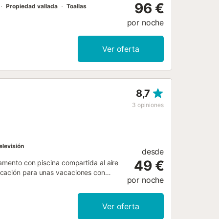
96 €
Propiedad vallada
Toallas
por noche
Ver oferta
8,7
3
opiniones
elevisión
desde
49 €
tamento con piscina compartida al aire
icación para unas vacaciones con
por noche
apartamento bien equipado. El
o acogedor le da al piso un carácter
 en el exterior, donde podrá
Ver oferta
. Pero si necesita refrescarse, puede