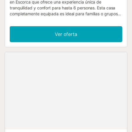
en Escorca que ofrece una experiencia única de
tranquilidad y confort para hasta 6 personas. Esta casa
completamente equipada es ideal para familias o grupos
que buscan desconectar en un entorno natural
privilegiado. El alojamiento cuenta con 3 dormitorios que
incluyen 1 cama doble y 4 camas individuales,
Ver oferta
garantizando un descanso reparador para todos los
huéspedes. La vivienda dispone de 1 cuarto de baño con
bañera, perfecto para relajarse después de un día de
actividades. La cocina americana está totalmente
equipada con electrodomésticos modernos como
frigorífico, lavadora, horno, microondas, cafetera,
tostadora y hervidor. Además, cuenta con chimenea para
noches más frescas y plancha para tu comodidad. El
exterior es un verdadero paraíso con jardín, muebles de
jardín, barbacoa, parcela vallada, balcón y terraza.
Disfruta de impresionantes vistas a la montaña y al jardín
que te permitirán conectar con la naturaleza. Servicios
adicionales incluyen WiFi, TV con múltiples idiomas y un
parking privado al aire libre. Aunque no se permiten
mascotas ni grupos de jóvenes, es un destino perfecto
para quienes buscan tranquilidad y desconexión....