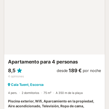
"Lluc" 26 km, gare ferroviaire "Soller" 40 km, plage de
galets "Cala Tuent" 200 m. Chemins de randonnées
pédestres depuis la maison, piste cyclable 100 m.
Attractions à proximité: Sa Calobra 6.4 km, Torrent de
Pareis 7.6 km, Santuario de Lluc 26.1 km. Veuillez noter:
voiture recommandée. Adapté(e) aux familles. Bien
convenant à 6 adultes groupes de jeunes sur demande
seulement. Déchargement et chargement des bagages à
la location de vacances. Animaux dans le voisinage. Route
principale à proximité. Aéroport 75 km de la maison.
Vivienda : "Cala Tuent", maison 4 pièces 130 m2.
Aménagement très rustique et plaisant: grand séjour/sal...
Apartamento para 4 personas
8,5
189 €
desde
por noche
4
opiniones
Cala Tuent, Escorca
4 pers.
2 dormitorios
75 m²
A 350 m de la playa
Piscina exterior, Wifi, Aparcamiento en la propiedad,
Aire acondicionado, Televisión, Ropa de cama,