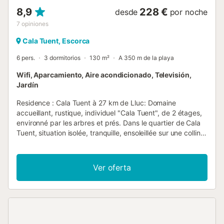
8,9
228 €
desde
por noche
7
opiniones
Cala Tuent, Escorca
6 pers.
3 dormitorios
130 m²
A 350 m de la playa
Wifi, Aparcamiento, Aire acondicionado, Televisión,
Jardín
Residence : Cala Tuent à 27 km de Lluc: Domaine
accueillant, rustique, individuel "Cala Tuent", de 2 étages,
environné par les arbres et prés. Dans le quartier de Cala
Tuent, situation isolée, tranquille, ensoleillée sur une colline,
à 200 m de la mer, à, de la plage. A usage privé: terrain à
l'état naturel (clôturé), jardin naturel (clôturé). Jardinet,
pergola, meubles de jardin, barbecue. Infrastructures de la
Ver oferta
Maison: accès internet, Connexion WIFI, air-conditionné,
blanchisserie, lave-linge, sèche-linge. Accès en voiture par
un chemin raide, étroite. Place de parking (pour 2 voitures)
sur le terrain. Magasins 26.9 km, magasin d'alimentation
26.9 km, supermarché 26.9 km, restaurant, bar 300 m,
boulangerie 26.9 km, café, biergarten 300 m, arrêt de bus