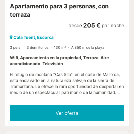
Apartamento para 3 personas, con
terraza
205 €
desde
por noche
Cala Tuent, Escorca
3 pers.
3 dormitorios
130 m²
A 350 m de la playa
Wifi, Aparcamiento en la propiedad, Terraza, Aire
acondicionado, Televisión
El refugio de montaña "Cas Sito", en el norte de Mallorca,
está enclavado en la naturaleza salvaje de la sierra de
Tramuntana. Le ofrece la rara oportunidad de despertar en
medio de un espectacular patrimonio de la humanidad.
Olivos centenarios y exuberantes plantas verdes forman
una selva sombreada alrededor de las acogedoras
terrazas de la propiedad en la ladera de la colina, por lo
Ver oferta
que es fácil relajarse. Incluso en los calurosos meses de
verano. A la propiedad se accede por un camino de
entrada y por las dos terrazas de la parte delantera de la