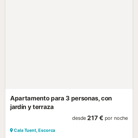
emprender la ruta a pie hasta Sóller pasando por el
Mirador de Ses Barques. Un recorrido de unas pocas horas
a pie ideal en época de primavera y otoño. Servicios y
Entorno Alimentación: Hay restaurantes cerca. No hay
supermercados en las inmediaciones (el más cercano está
en Sóller, a 45 min), por lo que se recomienda comprar
antes de ll...
Apartamento para 3 personas, con
jardín y terraza
217 €
desde
por noche
Cala Tuent, Escorca