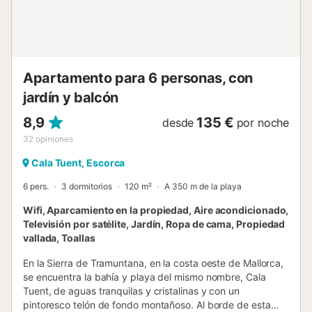
y restaurantes. Palma, la bulliciosa capital de Mallorca, y el
aeropuerto se encuentran a una hora y 25 minutos en
coche (65 km) de la propiedad. No se permiten mascotas,
fiestas o eventos similares. La edad mí...
Apartamento para 6 personas, con
jardín y balcón
8,9
135 €
desde
por noche
32
opiniones
Cala Tuent, Escorca
6 pers.
3 dormitorios
120 m²
A 350 m de la playa
Wifi, Aparcamiento en la propiedad, Aire acondicionado,
Televisión por satélite, Jardín, Ropa de cama, Propiedad
vallada, Toallas
En la Sierra de Tramuntana, en la costa oeste de Mallorca,
se encuentra la bahía y playa del mismo nombre, Cala
Tuent, de aguas tranquilas y cristalinas y con un
pintoresco telón de fondo montañoso. Al borde de esta