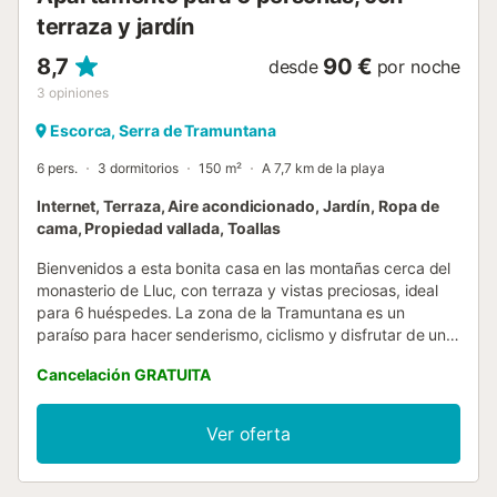
terraza y jardín
8,7
90 €
desde
por noche
3
opiniones
Escorca, Serra de Tramuntana
6 pers.
3 dormitorios
150 m²
A 7,7 km de la playa
Internet, Terraza, Aire acondicionado, Jardín, Ropa de
cama, Propiedad vallada, Toallas
Bienvenidos a esta bonita casa en las montañas cerca del
monasterio de Lluc, con terraza y vistas preciosas, ideal
para 6 huéspedes. La zona de la Tramuntana es un
paraíso para hacer senderismo, ciclismo y disfrutar de una
Mallorca diferente, tranquila y en plena naturaleza. El
Cancelación GRATUITA
monasterio de Lluc es un sitio emblematico; y al mismo
tiempo un punto de partida de muchas rutas de
senderismo. En los alrededores se pueden visitar pueblos
Ver oferta
pintorescos como Valldemossa, Sóller y Fornalutx y
disfrutar de las calas d montañosas como Sa Calobra y
Cala Deià. A media hora conduciendo se llega a Inca, una