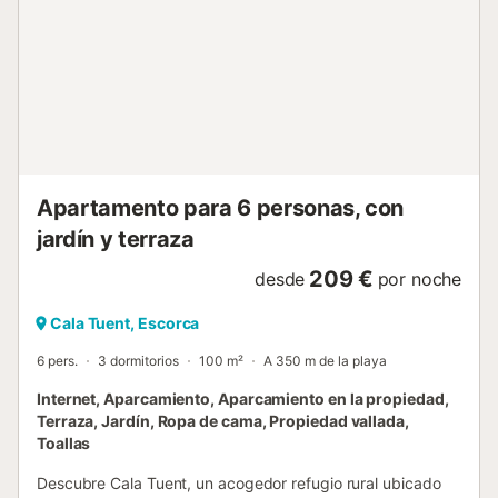
en familia. Dentro, la casa presenta un estilo rústico y
cálido. El salón-comedor con televisión, aire acondicionado
y Wifi está abierto a la cocina, equipada con encimera de
gas, lavavajillas y mucho más. Para descansar puede
elegir entre 3 dormitorios, dos con 2 camas individuales y
uno con cama doble. Un baño con ducha y secador de
pelo, lavadora, plancha y una cuna bajo petición
completan el equipamiento. A tener en cuenta: En las Islas
Baleares ...
Apartamento para 6 personas, con
jardín y terraza
209 €
desde
por noche
Cala Tuent, Escorca
6 pers.
3 dormitorios
100 m²
A 350 m de la playa
Internet, Aparcamiento, Aparcamiento en la propiedad,
Terraza, Jardín, Ropa de cama, Propiedad vallada,
Toallas
Descubre Cala Tuent, un acogedor refugio rural ubicado