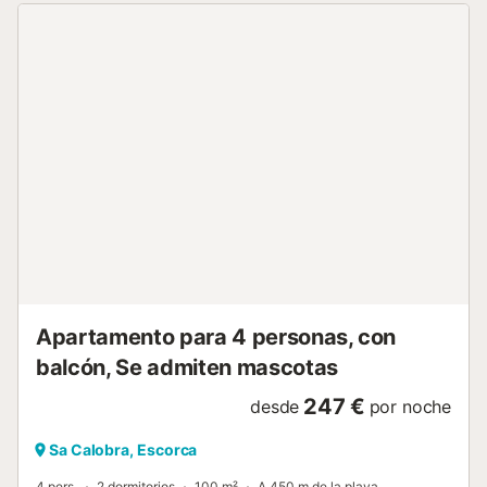
cuidad con muchos servicios, supermercados y bares. Un
coche es necesario. La casa dispone de una bonita terraza
amueblada con vistas panorámicas sobre las montañas y
bosques de la zona; ideal para disfrutar de un desayuno
tranquilo y para ver las estrellas por la noche. El salón-
comedor es muy luminoso e invita a ver la televisión por
satélite, leer un buen libro o comer juntos. Los 3
dormitorios dos con 2 camas individuales y uno con una
cama doble, ofrecen aire acondicionado frío / calor y
armario. La casa cuenta con dos baños completos con
ducha. La cocina independiente está totalmente equipada,
incluyendo una encimera de gas, lavavajillas y utensilios
para cocinar. La casa está equipada con lavadora,
plancha, tabla de planchar y una cuna y trona bajo si la
necesitan. A tener en cuenta:...
Apartamento para 4 personas, con
balcón, Se admiten mascotas
247 €
desde
por noche
Sa Calobra, Escorca
4 pers.
2 dormitorios
100 m²
A 450 m de la playa