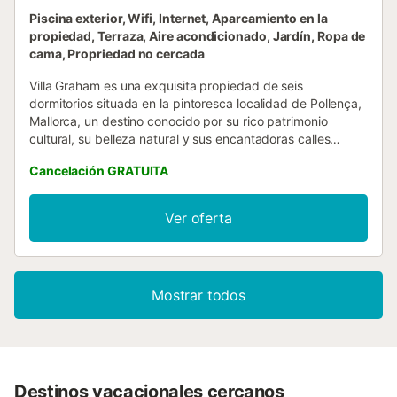
Piscina exterior, Wifi, Internet, Aparcamiento en la
propiedad, Terraza, Aire acondicionado, Jardín, Ropa de
cama, Propriedad no cercada
Villa Graham es una exquisita propiedad de seis
dormitorios situada en la pintoresca localidad de Pollença,
Mallorca, un destino conocido por su rico patrimonio
cultural, su belleza natural y sus encantadoras calles
empedradas. Enclavada en un valle aislado rodeado de
Cancelación GRATUITA
olivares centenarios, esta villa ofrece a sus huéspedes una
combinación inigualable de privacidad, paz y tranquilidad,
sin dejar de estar cerca de las atracciones locales. El
Ver oferta
pueblo de Pollença es famoso por sus animados mercados
semanales, lugares históricos como la escalinata del
Calvari y una gran cantidad de encantadores restaurantes
y cafeterías que sirven cocina tradicional mallorquina. La
Mostrar todos
villa también está convenientemente situada a sólo 14 km
del Monasterio de Lluc, un icónico refugio espiritual situado
en el corazón de la Sierra de Tramuntana. La Villa Graham,
que ha sido meticulosamente restaurada para conservar
su patrimonio de 600 años de antigüedad, al tiempo que
ofrece todas las comodidades de la vida moderna, es
Destinos vacacionales cercanos