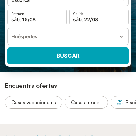
Escorca
Entrada
Salida
sáb, 15/08
sáb, 22/08
Huéspedes
BUSCAR
Encuentra ofertas
Casas vacacionales
Casas rurales
Pisc