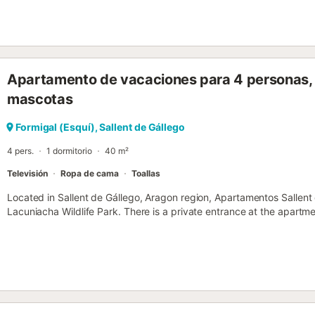
Apartamento de vacaciones para 4 personas, 
mascotas
Formigal (Esquí), Sallent de Gállego
4 pers.
1 dormitorio
40 m²
Televisión
Ropa de cama
Toallas
Located in Sallent de Gállego, Aragon region, Apartamentos Sallent
Lacuniacha Wildlife Park. There is a private entrance at the apartm
stay. The apartment features family rooms....