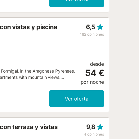
on vistas y piscina
6,5
182
opiniones
desde
54 €
f Formigal, in the Aragonese Pyrenees.
partments with mountain views....
por noche
Ver oferta
on terraza y vistas
9,8
4
opiniones