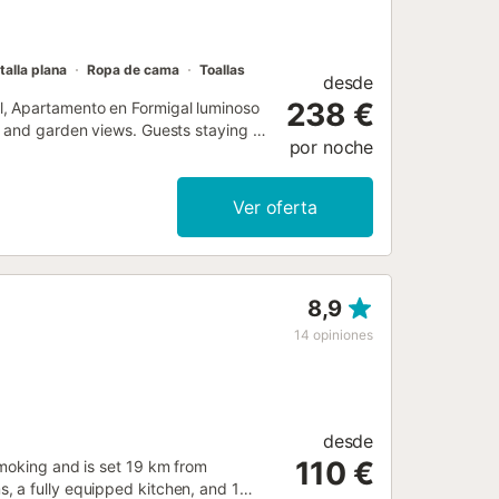
talla plana
Ropa de cama
Toallas
desde
238 €
l, Apartamento en Formigal luminoso
i and garden views. Guests staying at
por noche
Ver oferta
8,9
14
opiniones
desde
110 €
smoking and is set 19 km from
, a fully equipped kitchen, and 1