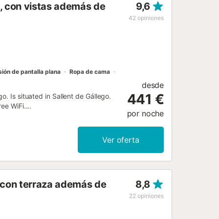
, con vistas además de
9,6
42
opiniones
sión de pantalla plana
Ropa de cama
desde
441 €
. Is situated in Sallent de Gállego.
ee WiFi....
por noche
Ver oferta
 con terraza además de
8,8
22
opiniones