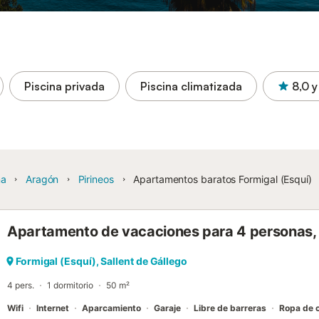
Piscina privada
Piscina climatizada
8,0
y
ña
Aragón
Pirineos
Apartamentos baratos Formigal (Esquí)
Apartamento de vacaciones para 4 personas, 
Formigal (Esquí), Sallent de Gállego
4 pers.
1 dormitorio
50 m²
Wifi
Internet
Aparcamiento
Garaje
Libre de barreras
Ropa de 