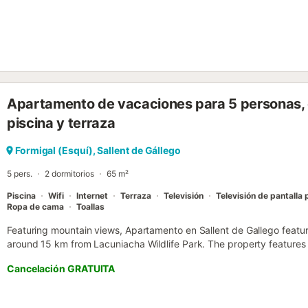
bathroom. A TV is offered....
Apartamento de vacaciones para 5 personas,
piscina y terraza
Formigal (Esquí), Sallent de Gállego
5 pers.
2 dormitorios
65 m²
Piscina
Wifi
Internet
Terraza
Televisión
Televisión de pantalla 
Ropa de cama
Toallas
Featuring mountain views, Apartamento en Sallent de Gallego featu
around 15 km from Lacuniacha Wildlife Park. The property features 
Cancelación GRATUITA