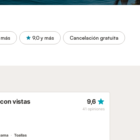
 más
9,0
y más
Cancelación gratuita
con vistas
9,6
41
opiniones
cama
Toallas