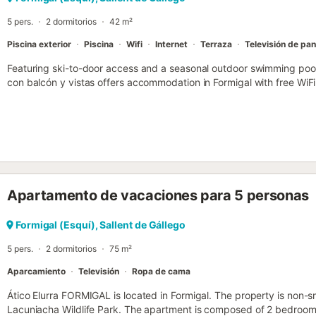
5 pers.
2 dormitorios
42 m²
Piscina exterior
Piscina
Wifi
Internet
Terraza
Televisión de pan
Featuring ski-to-door access and a seasonal outdoor swimming poo
con balcón y vistas offers accommodation in Formigal with free WiF
this apartment have access to a balcony....
Apartamento de vacaciones para 5 personas
Formigal (Esquí), Sallent de Gállego
5 pers.
2 dormitorios
75 m²
Aparcamiento
Televisión
Ropa de cama
Ático Elurra FORMIGAL is located in Formigal. The property is non-
Lacuniacha Wildlife Park. The apartment is composed of 2 bedrooms