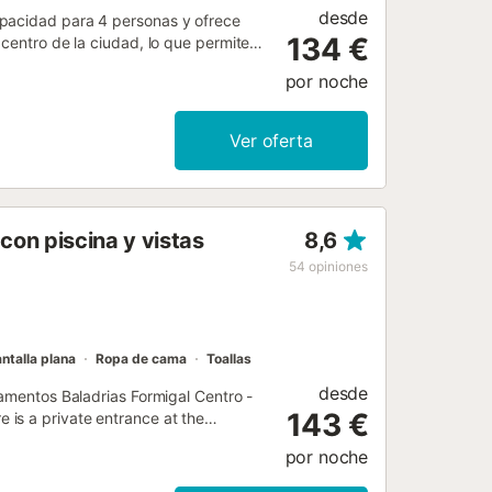
desde
apacidad para 4 personas y ofrece
134 €
 centro de la ciudad, lo que permite
stas para quienes practican esquí. El
por noche
ofá cama en la zona de estar, junto
, frigorífico y cafetera, mientras que
cios prácticos incluyen WiFi,
Ver oferta
ascensor y cuenta con accesibilidad
 El edificio dispone de aparcamiento
 instalaciones. Los huéspedes
a menos de 3 km, windsurf, piragüismo,
on piscina y vistas
8,6
3,5 km. Un mostrador de información
y el apartamento está bien situado
54
opiniones
ntalla plana
Ropa de cama
Toallas
desde
tamentos Baladrias Formigal Centro -
143 €
is a private entrance at the
por noche