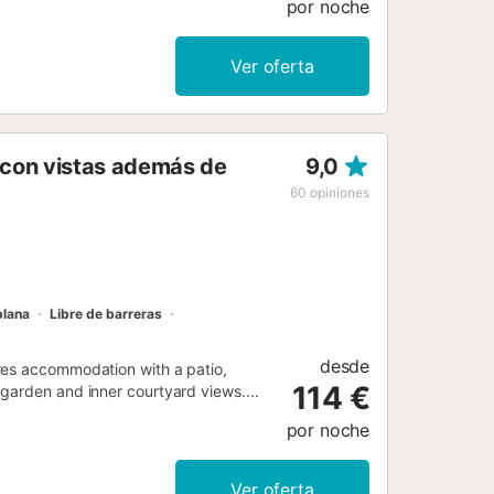
por noche
Ver oferta
 con vistas además de
9,0
60
opiniones
plana
Libre de barreras
desde
res accommodation with a patio,
114 €
garden and inner courtyard views....
por noche
Ver oferta