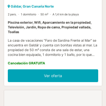
Gáldar, Gran Canaria Norte
2 pers.
1 dormitorio
50 m²
A 1,4 km de la playa
Piscina exterior, Wifi, Aparcamiento en la propiedad,
Televisión, Jardín, Ropa de cama, Propiedad vallada,
Toallas
La casa de vacaciones "Faro de Sardina Frente al Mar" se
encuentra en Galdár y cuenta con bonitas vistas al mar. La
propiedad de 50 m² consta de una sala de estar, una
cocina bien equipada, 1 dormitorio y 1 baño, por lo que
puede alojar a 2 personas. Los servicios adicionales
Cancelación GRATUITA
incluyen Wi-Fi de alta velocidad (apto para
videollamadas), ventilador, lavadora y televisión. También
hay una cuna disponible. La casa de vacaciones cuenta
Ver oferta
con una zona exterior privada con terraza descubierta. El
alojamiento tiene acceso a una zona exterior compartida
con piscina, jardín y ducha exterior. Entre los lugares de
interés cercanos se encuentran la playa de Sardina (a 5
minutos), la playa y las piscinas naturales de Agaete (a 10
minutos), las piscinas naturales y las playas de Galdár y el