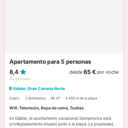
supere los 9 huéspedes. Si necesitas espacio para
huéspedes adicionales, contacta con tu anfitrión a través
de la plataforma de reservas antes de reservar....
Apartamento para 5 personas
8,4
65 €
desde
por noche
39
opiniones
Gáldar, Gran Canaria Norte
5 pers.
2 dormitorios
90 m²
A 450 m de la playa
Wifi, Televisión, Ropa de cama, Toallas
En Gáldar, el apartamento vacacional Siempreviva está
privilegiadamente situado junto a la playa. La propiedad,