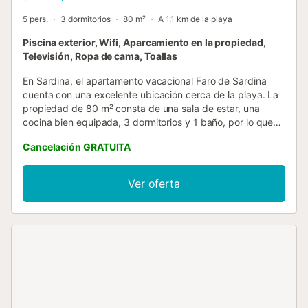
5 pers.
3 dormitorios
80 m²
A 1,1 km de la playa
Piscina exterior, Wifi, Aparcamiento en la propiedad,
Televisión, Ropa de cama, Toallas
En Sardina, el apartamento vacacional Faro de Sardina
cuenta con una excelente ubicación cerca de la playa. La
propiedad de 80 m² consta de una sala de estar, una
cocina bien equipada, 3 dormitorios y 1 baño, por lo que
puede alojar a 5 personas. Los servicios adicionales
Cancelación GRATUITA
incluyen Wi-Fi de alta velocidad (apto para
videollamadas), televisión y lavadora. También hay
disponible una cuna y una trona. Este establecimiento
Ver oferta
dispone de zona exterior privada con terraza cubierta y
piscina compartida. La propiedad está ubicada en cerca
de la playa. Hay una plaza de aparcamiento disponible en
el recinto. No se permiten mascotas, fumar ni celebrar
eventos. Este inmueble no dispone de aire acondicionado.
Este alquiler cuenta con características de ahorro de luz y
agua....