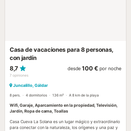
separación de residuos. Se proporciona más información in
situ. Este alquiler cuenta con características de ahorro de
luz y agua. Para estancias superiores a una semana se
ofrece servicio de lavandería....
Casa de vacaciones para 8 personas,
con jardín
8,7
100 €
desde
por noche
7
opiniones
Juncalillo, Gáldar
8 pers.
4 dormitorios
136 m²
A 8 km de la playa
Wifi, Garaje, Aparcamiento en la propiedad, Televisión,
Jardín, Ropa de cama, Toallas
Casa Cueva La Solana es un lugar mágico y extraordinario
para conectar con la naturaleza, los orígenes y una paz y