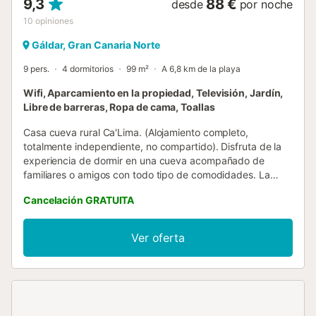
9,3
88 €
desde
por noche
10
opiniones
Gáldar, Gran Canaria Norte
9 pers.
4 dormitorios
99 m²
A 6,8 km de la playa
Wifi, Aparcamiento en la propiedad, Televisión, Jardín,
Libre de barreras, Ropa de cama, Toallas
Casa cueva rural Ca'Lima. (Alojamiento completo,
totalmente independiente, no compartido). Disfruta de la
experiencia de dormir en una cueva acompañado de
familiares o amigos con todo tipo de comodidades. La
belleza histórica que rodea a este alojamiento natural es
Cancelación GRATUITA
incalculable, desde el mismo patio podemos contemplar
las Montañas Sagradas de Gran Canaria y su cueva más
emblemática, El Risco Caído, declarada por la UNESCO
Ver oferta
Patrimonio de la Humanidad....