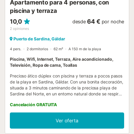
Apartamento para 4 personas, con
piscina y terraza
10,0
64 €
desde
por noche
2
opiniones
Puerto de Sardina, Gáldar
4 pers.
2 dormitorios
62 m²
A 150 m de la playa
Piscina, Wifi, Internet, Terraza, Aire acondicionado,
Televisión, Ropa de cama, Toallas
Precioso ático dúplex con piscina y terraza a pocos pasos
de la playa en Sardina, Gáldar. Con una bonita decoración,
situada a 3 minutos caminando de la preciosa playa de
Sardina del Norte, en un entorno natural donde se respira
paz y tranquilidad. Amplia, luminosa, con capacidad para
Cancelación GRATUITA
4 personas, distribuidas en dos dormitorios, una
acogedora terraza donde podrás desconectar y almorzar
al aire libre y piscina comunitaria. Tiene todos los
Ver oferta
ingredientes para unas vacaciones únicas en Gran
Canaria. Este bonito ático dúplex, es ideal para familias,