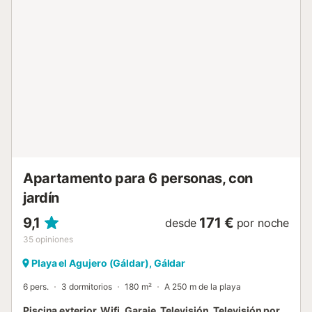
Apartamento para 6 personas, con
jardín
9,1
171 €
desde
por noche
35
opiniones
Playa el Agujero (Gáldar), Gáldar
6 pers.
3 dormitorios
180 m²
A 250 m de la playa
Piscina exterior, Wifi, Garaje, Televisión, Televisión por