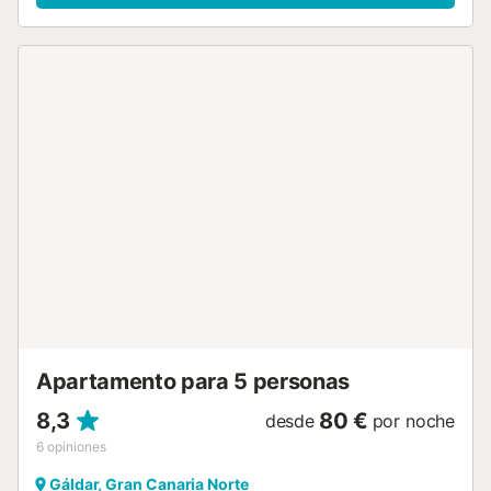
piscina, piscina infantil y ducha exterior. La propiedad está
ubicada en cerca de la playa y los enlaces de transporte
público están a poca distancia. Hay aparcamiento gratuito
en la calle. No se permiten mascotas, fumar ni celebrar
eventos. Este alquiler cuenta con características de ahorro
de luz y agua. No se permiten ruidos fuertes ni molestos a
partir de las 21.00 horas....
Apartamento para 5 personas
8,3
80 €
desde
por noche
6
opiniones
Gáldar, Gran Canaria Norte