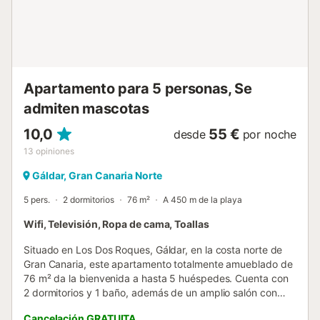
plazas de aparcamiento disponibles en la propiedad. Se
permite un máximo de 2 mascotas. Están prohibidas las
fiestas y los eventos con más de 15 personas. La piscina
está climatizada de abril a noviembre pero no en los
meses de invierno. La propiedad cuenta con parking para
motos y biciclet...
Apartamento para 5 personas, Se
admiten mascotas
10,0
55 €
desde
por noche
13
opiniones
Gáldar, Gran Canaria Norte
5 pers.
2 dormitorios
76 m²
A 450 m de la playa
Wifi, Televisión, Ropa de cama, Toallas
Situado en Los Dos Roques, Gáldar, en la costa norte de
Gran Canaria, este apartamento totalmente amueblado de
76 m² da la bienvenida a hasta 5 huéspedes. Cuenta con
2 dormitorios y 1 baño, además de un amplio salón con
sofá cama. La cocina privada, recientemente renovada,
Cancelación GRATUITA