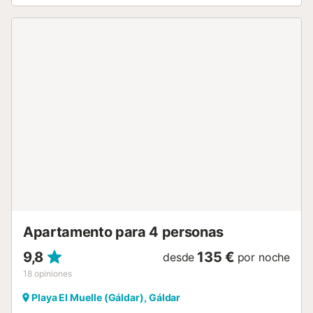
impresionantes vistas a la montaña y al mar. La ubicación
del alojamiento, cerca de la playa, os permite acceder
fácilmente a la costa para relajaros y realizar actividades.
Tendréis acceso a plazas de aparcamiento compartidas
en la propiedad, así como a un garaje comunitario para
vuestro vehículo. Tened en cuenta que no se permiten
eventos en la propiedad....
Apartamento para 4 personas
9,8
135 €
desde
por noche
18
opiniones
Playa El Muelle (Gáldar), Gáldar