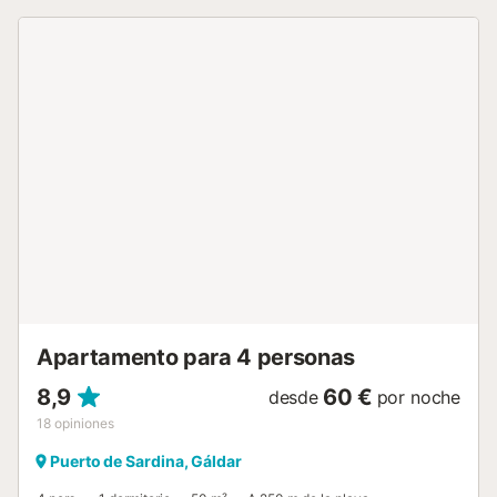
parejas y viajes de negocios, ya que cuenta con
capacidad para 4 personas, Internet Wifi de Fibra, aire
acondicionado en el salón, pensado para el
teletrabajo.Ubicado en uno de los enclaves más bonitos de
la isla, en un entorno natural único rodeado de piscinas
naturales y a las puertas de numerosos senderos, este
precioso apartamento cuenta con dos amplios dormitorios
en la planta baja de la vivienda, el principal con una
cómoda cama de matrimonio, televisor y el segundo con
una cama nido. Con un baño y una bonita cocina equipada
integrada en el acogedor salón. En la planta superior de la
vivienda, podrás acceder a la amplia terraza con ducha
exterior donde disfrutar en familia, tomar el sol, almorzar y
relajarte. Además la vivienda cuenta con Internet Wifi de
Fibra, Smart TV, ascensor y piscina comunitaria en el
complejo residencial en ...
Apartamento para 4 personas
8,9
60 €
desde
por noche
18
opiniones
Puerto de Sardina, Gáldar