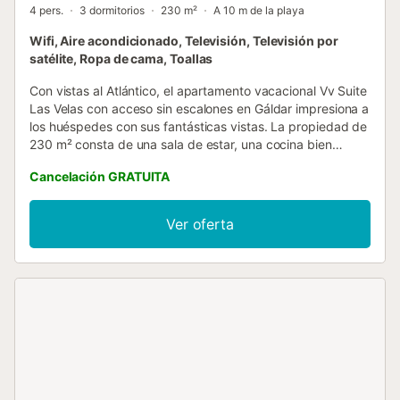
4 pers.
3 dormitorios
230 m²
A 10 m de la playa
Wifi, Aire acondicionado, Televisión, Televisión por
satélite, Ropa de cama, Toallas
Con vistas al Atlántico, el apartamento vacacional Vv Suite
Las Velas con acceso sin escalones en Gáldar impresiona a
los huéspedes con sus fantásticas vistas. La propiedad de
230 m² consta de una sala de estar, una cocina bien
equipada, 3 dormitorios y 1 baño, así como un aseo
Cancelación GRATUITA
adicional, por lo que tiene capacidad para 4 personas. Los
servicios adicionales incluyen Wi-Fi de alta velocidad (apto
para videollamadas), una smart TV con servicios de
Ver oferta
streaming, aire acondicionado, un ventilador, así como una
secadora. También hay una cuna y una trona disponibles.
El edificio en el que se encuentra el alojamiento dispone de
ascensor. Este alquiler vacacional ofrece un espacio
exterior privado con terraza descubierta y barbacoa. La
propiedad está ubicada en cerca de la playa y los enlaces
de transporte público están a poca distancia. Hay
aparcamiento gratuito en la calle. No se permiten
mascotas, fumar ni celebrar eventos. Esta propiedad tiene
directrices para ayudar a los huéspedes con la correcta