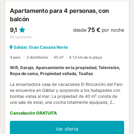
senderismo, meditar, practicar yoga, ...
Apartamento para 4 personas, con
balcón
9,1
75 €
desde
por noche
60
opiniones
Gáldar, Gran Canaria Norte
4 pers.
2 dormitorios
40 m²
A 1,5 km de la playa
Wifi, Garaje, Aparcamiento en la propiedad, Televisión,
Ropa de cama, Propiedad vallada, Toallas
La encantadora casa de vacaciones El Rinconcito del Faro
se encuentra en Gáldar y sorprende a los huéspedes con
bonitas vistas al mar. La propiedad de 40 m² consta de
una sala de estar, una cocina totalmente equipada, 2
dormitorios y 1 baño, por lo que puede alojar a 4 personas.
Cancelación GRATUITA
Los servicios adicionales incluyen Wi-Fi de alta velocidad,
lavadora y televisión. También hay una cuna disponible. La
casa de vacaciones también ofrece una terraza privada
Ver oferta
donde podrá relajarse por la noche y disfrutar de las