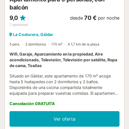
balcón
9,0
70 €
desde
por noche
7
opiniones
La Costurera, Gáldar
5 pers.
2 dormitorios
170 m²
A 1,7 km de la playa
Wifi, Garaje, Aparcamiento en la propiedad, Aire
acondicionado, Televisión, Televisión por satélite, Ropa
de cama, Toallas
Situado en Gáldar, este apartamento de 170 m² acoge
hasta 5 huéspedes con 2 dormitorios y 2 baños.
Dispondréis de una cocina compartida totalmente
equipada para preparar vuestras comidas. El apartamento
incluye aire acondicionado privado, ventilador, TV con
Cancelación GRATUITA
vídeo bajo demanda, Wi-Fi apto para videollamadas,
espacio de trabajo dedicado, lavadora y acceso cómodo
mediante ascensor sin escalones. Se proporciona cuna
Ver oferta
para familias con bebés. Salid al balcón privado y a la
terraza descubierta donde podréis disfrutar de