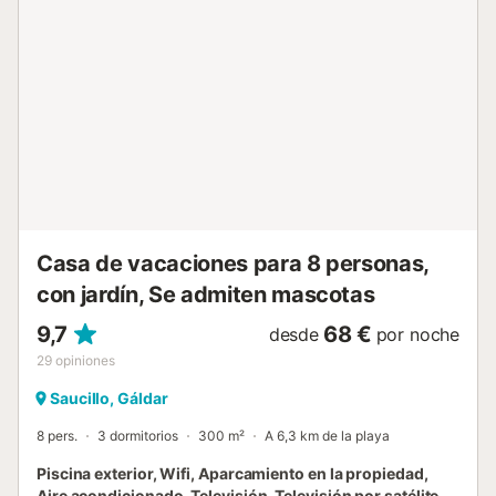
yacimiento arqueológico Cueva Pintada. También hay
muchas rutas de senderismo en los alrededores. Hay una
plaza de aparcamiento disponible en la propiedad y hay
aparcamiento gratuito disponible en la calle. No se
permiten mascotas. Este inmueble no dispone de aire
acondicionado. Hay muchos escalones para acceder a la
propiedad. Si tiene movilidad reducida, avise al anfitrión y
le ayudará....
Casa de vacaciones para 8 personas,
con jardín, Se admiten mascotas
9,7
68 €
desde
por noche
29
opiniones
Saucillo, Gáldar
8 pers.
3 dormitorios
300 m²
A 6,3 km de la playa
Piscina exterior, Wifi, Aparcamiento en la propiedad,
Aire acondicionado, Televisión, Televisión por satélite,