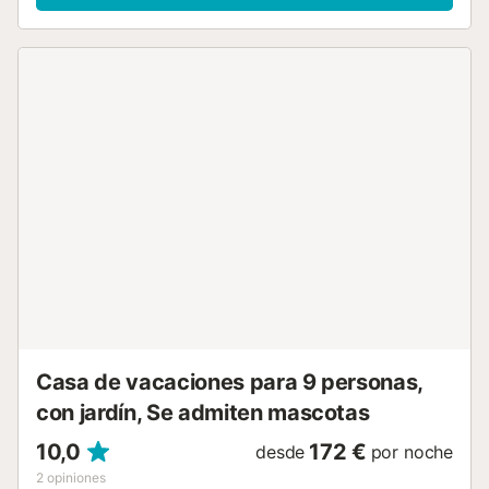
vistas. El alojamiento está situado no lejos de las piscinas
naturales del mar y del faro de Punta Sardina. Hay una
plaza de aparcamiento disponible en un garaje en la
propiedad. Hay aparcamiento gratuito en la calle. Se
admiten mascotas bajo petición. el aire acondicionado no
está disponible actualmente. El Wi-Fi es apto para hacer
videollamadas....
Casa de vacaciones para 9 personas,
con jardín, Se admiten mascotas
10,0
172 €
desde
por noche
2
opiniones