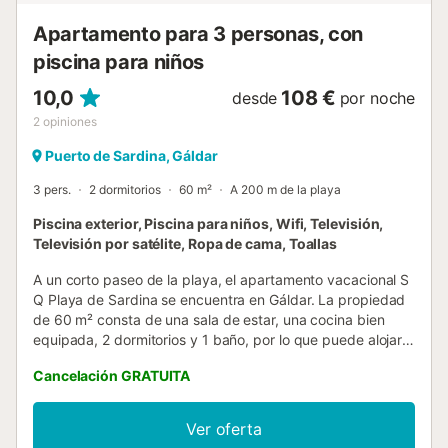
Apartamento para 3 personas, con
piscina para niños
10,0
108 €
desde
por noche
2
opiniones
Puerto de Sardina, Gáldar
3 pers.
2 dormitorios
60 m²
A 200 m de la playa
Piscina exterior, Piscina para niños, Wifi, Televisión,
Televisión por satélite, Ropa de cama, Toallas
A un corto paseo de la playa, el apartamento vacacional S
Q Playa de Sardina se encuentra en Gáldar. La propiedad
de 60 m² consta de una sala de estar, una cocina bien
equipada, 2 dormitorios y 1 baño, por lo que puede alojar a
3 personas. Los servicios adicionales incluyen Wi-Fi de alta
Cancelación GRATUITA
velocidad (apto para videollamadas) con un espacio de
trabajo dedicado a la oficina en casa, un ventilador y una
lavadora. Este alojamiento no ofrece: aire acondicionado.
Ver oferta
Disfrute del acceso a una zona exterior compartida con