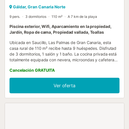
Gáldar, Gran Canaria Norte
9 pers.
3 dormitorios
110 m²
A 7 km de la playa
Piscina exterior, Wifi, Aparcamiento en la propiedad,
Jardín, Ropa de cama, Propiedad vallada, Toallas
Ubicada en Saucillo, Las Palmas de Gran Canaria, esta
casa rural de 110 m² recibe hasta 9 huéspedes. Disfrutad
de 3 dormitorios, 1 salón y 1 baño. La cocina privada está
totalmente equipada con nevera, microondas y cafetera
de cápsulas y tradicional. Contáis con Wi-Fi de alta
Cancelación GRATUITA
velocidad ideal para videollamadas, TV de pantalla plana y
self check-in para mayor comodidad. Salid al jardín
privado, la terraza cubierta o la terraza descubierta y
Ver oferta
contemplad las preciosas vistas a la montaña y la ciudad.
La piscina exterior privada está disponible todo el año solo
para vosotros. Disponéis de barbacoa privada para
comidas al aire libre y mesa de ping-pong para divertiros
durante la estancia. Hay aparcamiento gratuito en la
propiedad. Se admiten mascotas. Está permitido hacer
eventos pequeños en la propiedad, previa comunicación al
anfitrión y siempre que la ocupación de la vivienda no