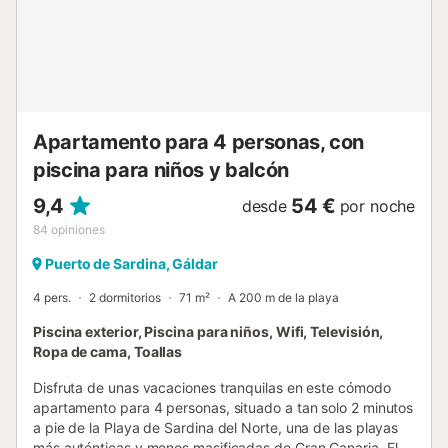
parking disponibles en un garaje. No se admiten animales.
No hay aire acondicionado. No está permitido fumar ni
celebrar fiestas. Hay cámaras de seguridad y/o
dispositivos de grabación de audio en el garaje y en la
entrada principal. Sin embargo, no están grabando
cuando los huéspedes están en la propiedad. La
propiedad cuenta con parking para motos ...
Apartamento para 4 personas, con
piscina para niños y balcón
9,4
54 €
desde
por noche
84
opiniones
Puerto de Sardina, Gáldar
4 pers.
2 dormitorios
71 m²
A 200 m de la playa
Piscina exterior, Piscina para niños, Wifi, Televisión,
Ropa de cama, Toallas
Disfruta de unas vacaciones tranquilas en este cómodo
apartamento para 4 personas, situado a tan solo 2 minutos
a pie de la Playa de Sardina del Norte, una de las playas
más auténticas y menos masificadas de Gran Canaria. El