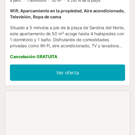
4 pers.
1 dormitorio
50 m²
A 250 m de la playa
Wifi, Aparcamiento en la propiedad, Aire acondicionado,
Televisión, Ropa de cama
Situado a 5 minutos a pie de la playa de Sardina del Norte,
este apartamento de 50 m² acoge hasta 4 huéspedes con
1 dormitorio y 1 baño. Disfrutaréis de comodidades
privadas como Wi-Fi, aire acondicionado, TV y lavadora
para vuestra comodidad durante la estancia. La propiedad
Cancelación GRATUITA
no dispone de espacios exteriores ni zonas ajardinadas.
Podéis aparcar en la calle, justo delante de la puerta de
entrada. No se permiten eventos en el alojamiento....
Ver oferta