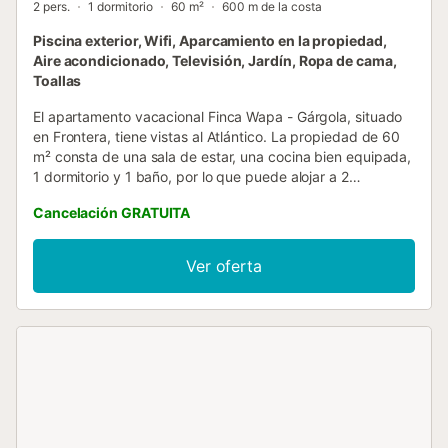
2 pers.
1 dormitorio
60 m²
600 m de la costa
Piscina exterior, Wifi, Aparcamiento en la propiedad,
Aire acondicionado, Televisión, Jardín, Ropa de cama,
Toallas
El apartamento vacacional Finca Wapa - Gárgola, situado
en Frontera, tiene vistas al Atlántico. La propiedad de 60
m² consta de una sala de estar, una cocina bien equipada,
1 dormitorio y 1 baño, por lo que puede alojar a 2
personas. Los servicios adicionales incluyen Wi-Fi de alta
Cancelación GRATUITA
velocidad (apto para videollamadas) con un espacio de
trabajo dedicado para la oficina en casa, una televisión,
aire acondicionado, así como una lavadora. Este
Ver oferta
alojamiento dispone de zona exterior privada con terraza
cubierta. Los huéspedes también tienen acceso a
instalaciones compartidas, como piscina, jardín, terraza
descubierta, barbacoa y ducha exterior. La propiedad
está ubicada en cerca de la playa y los enlaces de
transporte público están a poca distancia. Hay una plaza
de aparcamiento disponible en el recinto. No se permiten
mascotas, fumar ni celebrar eventos. Hay cámaras de
seguridad y/o dispositivos de grabación de audio en las