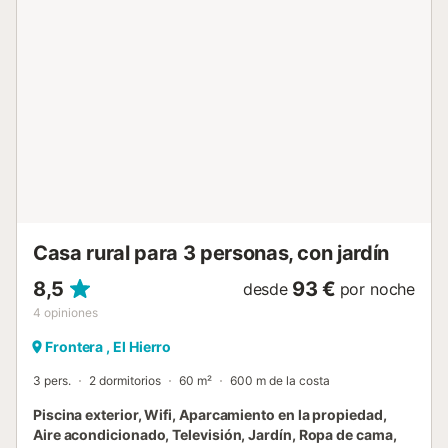
convenientemente situada cerca de la playa, lo que
permite un fácil acceso a actividades costeras. Hay
aparcamiento compartido disponible tanto en la propiedad
como en la calle para mayor comodidad. No se permiten
eventos en el alojamiento. Si necesitáis llegar o salir fuera
del horario indicado, contactad con el anfitrión para
organizarlo....
Casa rural para 3 personas, con jardín
8,5
93 €
desde
por noche
4
opiniones
Frontera , El Hierro
3 pers.
2 dormitorios
60 m²
600 m de la costa
Piscina exterior, Wifi, Aparcamiento en la propiedad,
Aire acondicionado, Televisión, Jardín, Ropa de cama,