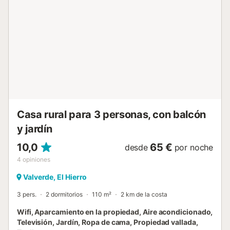
disfrutar de un buen almuerzo mientras disfrutas de la
buena atmósfera de este bonito pueblo. En la planta
superior, a la que se accede mediante escaleras, se
encuentra la habitación principal con cama doble y
armario, y un baño equipado con ducha. Además, para
una mayor comodidad la vivienda dispone de ventilador y
aparcamiento. Cuenta con todos los ingredientes
necesarios para vivir una experiencia única en la isla del
Hierro. La vivienda cuenta con una cocina totalmente
equipada con microondas, batidora, cafetera, lavadora,
plancha de ropa, ventilador, toallas, ...
Casa rural para 3 personas, con balcón
y jardín
10,0
65 €
desde
por noche
4
opiniones
Valverde, El Hierro
3 pers.
2 dormitorios
110 m²
2 km de la costa
Wifi, Aparcamiento en la propiedad, Aire acondicionado,
Televisión, Jardín, Ropa de cama, Propiedad vallada,