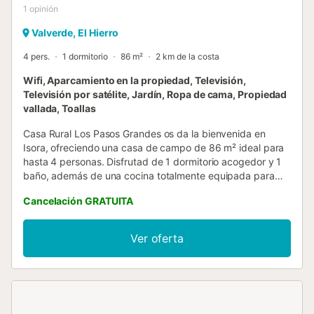
1
opinión
Valverde, El Hierro
4 pers.
1 dormitorio
86 m²
2 km de la costa
Wifi, Aparcamiento en la propiedad, Televisión,
Televisión por satélite, Jardín, Ropa de cama, Propiedad
vallada, Toallas
Casa Rural Los Pasos Grandes os da la bienvenida en
Isora, ofreciendo una casa de campo de 86 m² ideal para
hasta 4 personas. Disfrutad de 1 dormitorio acogedor y 1
baño, además de una cocina totalmente equipada para
vuestra comodidad. La propiedad cuenta con Wi-Fi,
Cancelación GRATUITA
televisión, calefacción mediante estufa móvil, ventilador y
lavadora para que vuestra estancia sea confortable. Es
una casa en medio del campo en un entorno rural. Casa
Ver oferta
ideal para parejas y familias con hijos mayores. Salid al
jardín privado, balcón y terraza descubierta para
contemplar preciosas vistas al mar y a la montaña.
Disponéis de barbacoa privada para comidas al aire libre y
momentos de relax. Hay aparcamiento en el