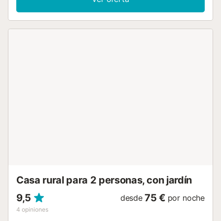
como una lavadora. Este alquiler de vacaciones ofrece una
terraza cubierta privada y acceso a una zona exterior
compartida con piscina, jardín, terraza descubierta,
barbacoa y ducha exterior. La propiedad está ubicada en
cerca de la playa y los enlaces de transporte público están
a poca distancia. Hay una plaza de aparcamiento
disponible en el recinto. No se permiten mascotas, fumar
ni celebrar eventos. Hay cámaras de seguridad y/o
dispositivos de grabación de audio en las instalaciones. Se
proporcionan toallas de playa/piscina. Esta propiedad
tiene directrices para ayudar a los huéspedes con la
correcta separación de residuos. Se proporciona más
información en el establecimiento. Este alquiler cuenta con
características de ahorro de luz y agua. Se han utilizado
materiales sostenibles en el aislamiento de esta
propiedad....
Casa rural para 2 personas, con jardín
9,5
75 €
desde
por noche
4
opiniones