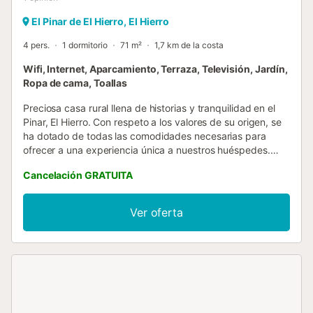
El Pinar de El Hierro, El Hierro
4 pers.
1 dormitorio
71 m²
1,7 km de la costa
Wifi, Internet, Aparcamiento, Terraza, Televisión, Jardín,
Ropa de cama, Toallas
Preciosa casa rural llena de historias y tranquilidad en el
Pinar, El Hierro. Con respeto a los valores de su origen, se
ha dotado de todas las comodidades necesarias para
ofrecer a una experiencia única a nuestros huéspedes.
Amplia y acogedora, con capacidad para 4 personas, una
Cancelación GRATUITA
magnífica terraza ideal para disfrutar de una buena
barbacoa mientras disfrutas del buen clima del lugar, y
WiFi de Fibra a 1 G/s. Es ideal para desconectar y
Ver oferta
descubrir las maravillas que ofrece la isla. Esta magnífica
vivienda rodeada de naturaleza, es ideal para parejas,
familias y amigos, ya que dispone de una gran terraza y
capacidad para 4 personas. En la planta principal de la
vivienda se dispone de un acogedor espacio con cocina
totalmente equipada, un salón con un cómodo sofá-cama
doble y acceso a la amplia zona exterior donde podrás