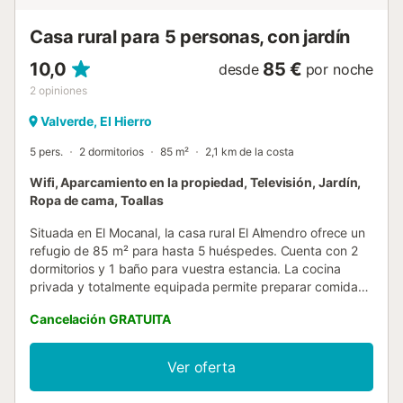
Casa rural para 5 personas, con jardín
10,0
85 €
desde
por noche
2
opiniones
Valverde, El Hierro
5 pers.
2 dormitorios
85 m²
2,1 km de la costa
Wifi, Aparcamiento en la propiedad, Televisión, Jardín,
Ropa de cama, Toallas
Situada en El Mocanal, la casa rural El Almendro ofrece un
refugio de 85 m² para hasta 5 huéspedes. Cuenta con 2
dormitorios y 1 baño para vuestra estancia. La cocina
privada y totalmente equipada permite preparar comidas
a vuestro gusto. Entre las comodidades se incluyen Wi-Fi
Cancelación GRATUITA
privado apto para videollamadas, TV con vídeo bajo
demanda, espacio de trabajo, lavadora, cuna y trona
disponibles bajo petición. El alojamiento dispone de un
Ver oferta
interior sin escalones y ofrece vistas a la montaña y al mar.
En el exterior, podréis disfrutar de una terraza descubierta