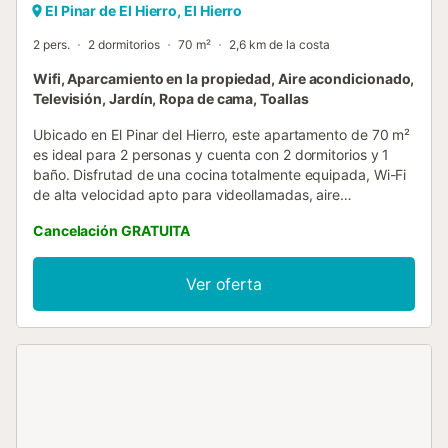
El Pinar de El Hierro, El Hierro
2 pers.
2 dormitorios
70 m²
2,6 km de la costa
Wifi, Aparcamiento en la propiedad, Aire acondicionado,
Televisión, Jardín, Ropa de cama, Toallas
Ubicado en El Pinar del Hierro, este apartamento de 70 m²
es ideal para 2 personas y cuenta con 2 dormitorios y 1
baño. Disfrutad de una cocina totalmente equipada, Wi-Fi
de alta velocidad apto para videollamadas, aire
acondicionado, ventilador, televisión, lavadora y espacio
Cancelación GRATUITA
de trabajo. El acceso interior es sin escalones y ofrece
vistas a la montaña. Salid al jardín privado, con barbacoa y
terraza cubierta privada, perfectos para comer al aire libre
Ver oferta
y relajaros. Además, tenéis acceso a una terraza
compartida sin cubrir donde podréis descansar. Hay
aparcamiento disponible en la propiedad con 1 plaza
compartida, y el transporte público está cerca. Se
proporcionan toallas de playa para vuestra comodidad.
Este alojamiento es solo para adultos y no se permiten
eventos. Podéis hacer el check-in vosotros mismos a la
llegada....