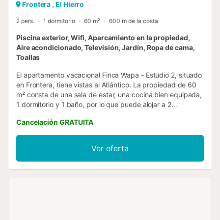
Frontera , El Hierro
2 pers.
1 dormitorio
60 m²
600 m de la costa
Piscina exterior, Wifi, Aparcamiento en la propiedad,
Aire acondicionado, Televisión, Jardín, Ropa de cama,
Toallas
El apartamento vacacional Finca Wapa - Estudio 2, situado
en Frontera, tiene vistas al Atlántico. La propiedad de 60
m² consta de una sala de estar, una cocina bien equipada,
1 dormitorio y 1 baño, por lo que puede alojar a 2
personas. Los servicios adicionales incluyen Wi-Fi de alta
Cancelación GRATUITA
velocidad (apto para videollamadas) con un espacio de
trabajo dedicado para la oficina en casa, una televisión,
aire acondicionado, así como una lavadora. Este
Ver oferta
alojamiento dispone de zona exterior privada con terraza
cubierta. Los huéspedes también tienen acceso a
instalaciones compartidas, como piscina, jardín, terraza
descubierta, barbacoa y ducha exterior. La propiedad
está ubicada en cerca de la playa y los enlaces de
transporte público están a poca distancia. Hay una plaza
de aparcamiento disponible en el recinto. No se permiten