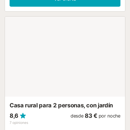
ofrece un espacio exterior privado con jardín y terraza
descubierta. Hay una pista de tenis a 15 minutos a pie del
establecimiento. Hay una plaza de aparcamiento
disponible en el recinto. No se permiten mascotas, fumar
ni celebrar eventos. Hay servicio de cuidado infantil
disponible....
Casa rural para 2 personas, con jardín
8,6
83 €
desde
por noche
7
opiniones