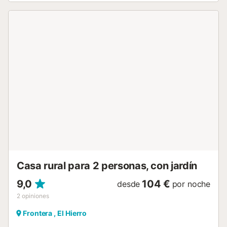
y un jardín compartidos, ideales para relajaros al aire libre.
La barbacoa compartida es perfecta para comidas en el
exterior. La propiedad está convenientemente situada
cerca de la playa. Hay aparcamiento compartido
disponible en la propiedad. No se permiten eventos en las
instalaciones. Si necesitáis llegar o salir fuera del horario
indicado, contactad con el anfitrión para organizarlo....
Casa rural para 2 personas, con jardín
9,0
104 €
desde
por noche
2
opiniones
Frontera , El Hierro