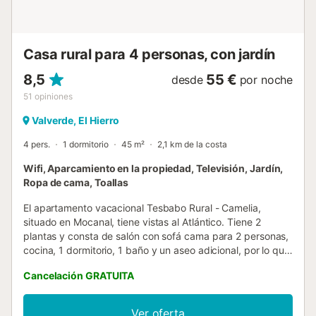
Casa rural para 4 personas, con jardín
8,5
55 €
desde
por noche
51
opiniones
Valverde, El Hierro
4 pers.
1 dormitorio
45 m²
2,1 km de la costa
Wifi, Aparcamiento en la propiedad, Televisión, Jardín,
Ropa de cama, Toallas
El apartamento vacacional Tesbabo Rural - Camelia,
situado en Mocanal, tiene vistas al Atlántico. Tiene 2
plantas y consta de salón con sofá cama para 2 personas,
cocina, 1 dormitorio, 1 baño y un aseo adicional, por lo que
puede alojar a 4 personas. Los servicios adicionales
Cancelación GRATUITA
incluyen Wi-Fi, televisión, lavadora, libros y juguetes para
niños. También hay una cuna disponible. Este alojamiento
no ofrece: aire acondicionado. Este alquiler vacacional
Ver oferta