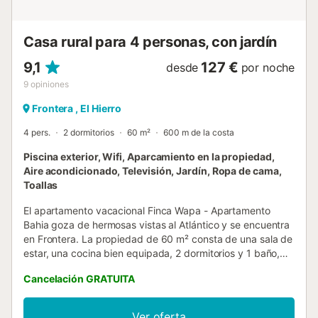
Casa rural para 4 personas, con jardín
9,1
127 €
desde
por noche
9
opiniones
Frontera , El Hierro
4 pers.
2 dormitorios
60 m²
600 m de la costa
Piscina exterior, Wifi, Aparcamiento en la propiedad,
Aire acondicionado, Televisión, Jardín, Ropa de cama,
Toallas
El apartamento vacacional Finca Wapa - Apartamento
Bahia goza de hermosas vistas al Atlántico y se encuentra
en Frontera. La propiedad de 60 m² consta de una sala de
estar, una cocina bien equipada, 2 dormitorios y 1 baño,
por lo que puede alojar a 4 personas. Los servicios
Cancelación GRATUITA
adicionales incluyen Wi-Fi de alta velocidad (apto para
videollamadas) con un espacio de trabajo dedicado para
la oficina en casa, una televisión, aire acondicionado, así
Ver oferta