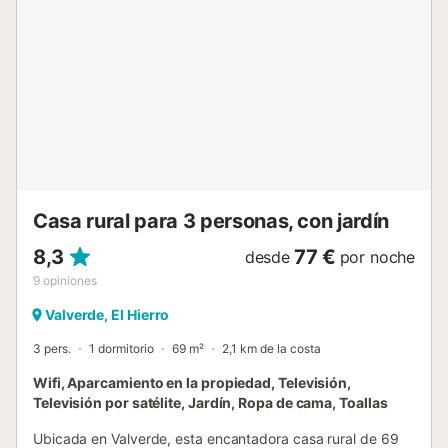
mascotas, fumar ni celebrar eventos. Hay cámaras de
seguridad y/o dispositivos de grabación de audio en las
instalaciones. Se proporcionan toallas de playa/piscina.
Esta propiedad tiene directrices para ayudar a los
huéspedes con la correcta separación de residuos. Se
proporciona más información en el establecimiento. Este
alquiler cuenta con características de ahorro de luz y
agua. Se han utilizado materiales sostenibles en el
aislamiento de esta propiedad....
Casa rural para 3 personas, con jardín
8,3
77 €
desde
por noche
9
opiniones
Valverde, El Hierro
3 pers.
1 dormitorio
69 m²
2,1 km de la costa
Wifi, Aparcamiento en la propiedad, Televisión,
Televisión por satélite, Jardín, Ropa de cama, Toallas
Ubicada en Valverde, esta encantadora casa rural de 69