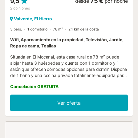
9,5
75 €
desde
por noche
2
opiniones
Valverde, El Hierro
3 pers.
1 dormitorio
78 m²
2,1 km de la costa
Wifi, Aparcamiento en la propiedad, Televisión, Jardín,
Ropa de cama, Toallas
Situada en El Mocanal, esta casa rural de 78 m² puede
alojar hasta 3 huéspedes y cuenta con 1 dormitorio y 1
salón que ofrecen cómodas opciones para dormir. Dispone
de 1 baño y una cocina privada totalmente equipada para
vuestra comodidad. El alojamiento ofrece Wi-Fi privado
Cancelación GRATUITA
apto para videollamadas, televisión con vídeo bajo
demanda, lavadora privada y un espacio de trabajo
dedicado. Para familias con niños, hay cuna y trona
Ver oferta
disponibles bajo petición. Desde el alojamiento se pueden
disfrutar de preciosas vistas a la montaña y al mar. En el
exterior, podréis relajaros en la terraza compartida sin
cubrir y explorar el jardín compartido, perfecto para
descansar al aire libre. La barbacoa compartida es ideal
para comidas y cenas al aire libre. La propiedad está