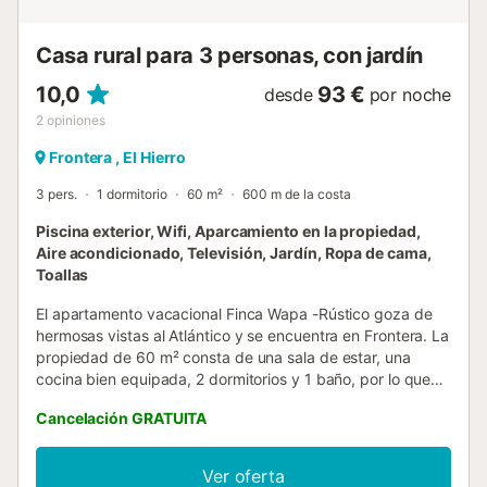
Casa rural para 3 personas, con jardín
10,0
93 €
desde
por noche
2
opiniones
Frontera , El Hierro
3 pers.
1 dormitorio
60 m²
600 m de la costa
Piscina exterior, Wifi, Aparcamiento en la propiedad,
Aire acondicionado, Televisión, Jardín, Ropa de cama,
Toallas
El apartamento vacacional Finca Wapa -Rústico goza de
hermosas vistas al Atlántico y se encuentra en Frontera. La
propiedad de 60 m² consta de una sala de estar, una
cocina bien equipada, 2 dormitorios y 1 baño, por lo que
puede alojar a 4 personas. Los servicios adicionales
Cancelación GRATUITA
incluyen Wi-Fi de alta velocidad (apto para videollamadas)
con un espacio de trabajo dedicado para la oficina en
casa, una televisión, aire acondicionado, así como una
Ver oferta