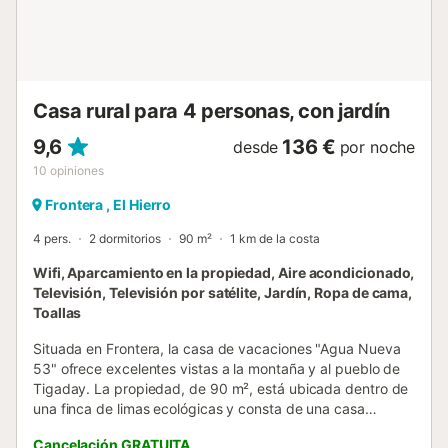
proporciona más información en el establecimiento. Este
alquiler cuenta con características de ahorro de luz y
agua. Se han utilizado materiales sostenibles en el
aislamiento de esta propiedad....
Casa rural para 4 personas, con jardín
9,6
136 €
desde
por noche
10
opiniones
Frontera , El Hierro
4 pers.
2 dormitorios
90 m²
1 km de la costa
Wifi, Aparcamiento en la propiedad, Aire acondicionado,
Televisión, Televisión por satélite, Jardín, Ropa de cama,
Toallas
Situada en Frontera, la casa de vacaciones "Agua Nueva
53" ofrece excelentes vistas a la montaña y al pueblo de
Tigaday. La propiedad, de 90 m², está ubicada dentro de
una finca de limas ecológicas y consta de una casa
principal con sala de estar, cocina totalmente equipada, un
Cancelación GRATUITA