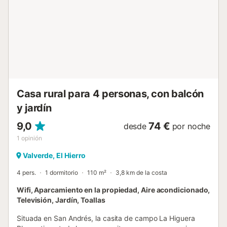
instalaciones. Se proporcionan toallas de playa/piscina.
Esta propiedad tiene directrices para ayudar a los
huéspedes con la correcta separación de residuos. Se
proporciona más información en el establecimiento. Este
alquiler cuenta con características de ahorro de luz y
agua. Se han utilizado materiales sostenibles en el
aislamiento de esta propiedad....
Casa rural para 4 personas, con balcón
y jardín
9,0
74 €
desde
por noche
1
opinión
Valverde, El Hierro
4 pers.
1 dormitorio
110 m²
3,8 km de la costa
Wifi, Aparcamiento en la propiedad, Aire acondicionado,
Televisión, Jardín, Toallas
Situada en San Andrés, la casita de campo La Higuera