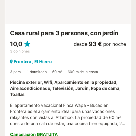
Casa rural para 3 personas, con jardín
10,0
93 €
desde
por noche
3
opiniones
Frontera , El Hierro
3 pers.
1 dormitorio
60 m²
600 m de la costa
Piscina exterior, Wifi, Aparcamiento en la propiedad,
Aire acondicionado, Televisión, Jardín, Ropa de cama,
Toallas
El apartamento vacacional Finca Wapa - Buceo en
Frontera es el alojamiento ideal para unas vacaciones
relajantes con vistas al Atlántico. La propiedad de 60 m²
consta de una sala de estar, una cocina bien equipada, 2
dormitorios con 1 cama queensize y 1 cama supletoria , 1
Cancelación GRATUITA
cuarto de baño y por lo tanto puede alojar a 3 personas.