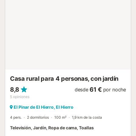
establecimiento con 1 plaza compartida y transporte
público accesible a poca distancia. Tened en cuenta que
este alojamiento es solo para adultos y no se permiten
eventos. El self check-in está disponible para mayor
comodidad. Mascota permitida bajo petición....
Casa rural para 4 personas, con jardín
8,8
61 €
desde
por noche
5
opiniones
El Pinar de El Hierro, El Hierro
4 pers.
2 dormitorios
100 m²
1,9 km de la costa
Televisión, Jardín, Ropa de cama, Toallas