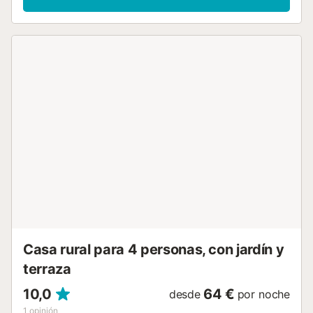
lavadora. Esta propiedad cuenta con una zona exterior
privada con terraza cubierta. Los huéspedes también
pueden disfrutar de un espacio compartido con piscina,
jardín, terraza descubierta, barbacoa y ducha exterior. La
propiedad está ubicada en cerca de la playa y los enlaces
de transporte público están a poca distancia. Hay una
plaza de aparcamiento disponible en el recinto. No se
permiten mascotas, fumar ni celebrar eventos. Hay
cámaras de seguridad y/o dispositivos de grabación de
audio en las instalaciones. Se proporcionan toallas de
playa/piscina. Esta propiedad tiene directrices para
ayudar a los huéspedes con la correcta separación de
residuos. Se proporciona más información en el
establecimiento. Este alquiler cuenta con características
de ahorro de luz y agua. Se han utilizado materiales
sostenibles en el aislamiento de esta propiedad....
Casa rural para 4 personas, con jardín y
terraza
10,0
64 €
desde
por noche
1
opinión