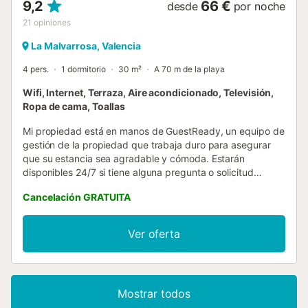
9,2
66 €
desde
por noche
21
opiniones
La Malvarrosa, Valencia
4 pers.
1 dormitorio
30 m²
A 70 m de la playa
Wifi, Internet, Terraza, Aire acondicionado, Televisión,
Ropa de cama, Toallas
Mi propiedad está en manos de GuestReady, un equipo de
gestión de la propiedad que trabaja duro para asegurar
que su estancia sea agradable y cómoda. Estarán
disponibles 24/7 si tiene alguna pregunta o solicitud
durante su estancia. La propiedad es fácilmente accesible
Cancelación GRATUITA
tanto en transporte público como en coche. La parada de
autobús más cercana, La Malva-rosa - Fuerteventura, está
a solo 1 minuto a pie. El Aeropuerto de Valencia se
Ver oferta
encuentra a 33 minutos en coche desde la propiedad. Self
check-in con cerradura inteligente. Es necesario disponer
de smartphone con batería y conexión a internet; se
utilizará llave electrónica. El check-in es a partir de las
Mostrar todos
15:00 (early check-in bajo solicitud). Recibirás el enlace