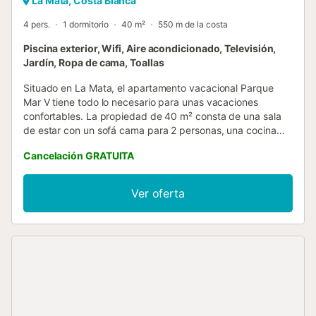
La Mata, Costa Blanca
4 pers.
1 dormitorio
40 m²
550 m de la costa
Piscina exterior, Wifi, Aire acondicionado, Televisión,
Jardín, Ropa de cama, Toallas
Situado en La Mata, el apartamento vacacional Parque
Mar V tiene todo lo necesario para unas vacaciones
confortables. La propiedad de 40 m² consta de una sala
de estar con un sofá cama para 2 personas, una cocina
bien equipada, 1 dormitorio y 1 baño, por lo que puede
Cancelación GRATUITA
alojar a 4 personas. Los servicios adicionales incluyen Wi-
Fi de alta velocidad (apto para videollamadas), televisión,
aire acondicionado y lavadora. Dispone de balcón privado
Ver oferta
y acceso a una piscina y un jardín compartidos. La
propiedad está ubicada en cerca de la playa. No se
permiten mascotas, fumar ni celebrar eventos. El check-in
después de la hora límite de entrada conllevará un cargo
adicional que se abonará directamente en el momento de
la entrega de llaves. La fianza se abonará y se devolverá
en efectivo....