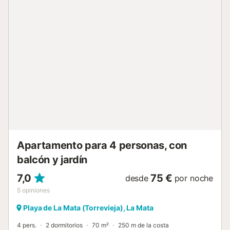
Distancia a pie/en coche al restaurante más cercano:
375m. Distancia a pie/en coche a la cafetería más
cercana: 524m. Distancia a pie/en coche al bar más
cercano: 521m. Distancia a pie/en coche al supermercado
más cercano: 558m. Distancia a pie/en coche a la playa:
375m Playa Torrelamata. Hay aparcamiento gratuito
disponible en la calle y hay un aparcamiento comunitario
con 12 plazas sin asignar. No se admiten animales de
compañía. Se puede proporcionar ropa de cama, toallas y
una trona por un suplemento. Se puede proporcionar una
limpieza durante la estancia y un cambio de ropa de cama
y toallas por un suplemento. Pista...
Apartamento para 4 personas, con
balcón y jardín
7,0
75 €
desde
por noche
5
opiniones
Playa de La Mata (Torrevieja), La Mata
4 pers.
2 dormitorios
70 m²
250 m de la costa