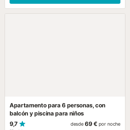
vistas a la piscina comunitaria, perfecto para tomar el sol o
disfrutar de un momento de calma. La cocina, renovada y
totalmente equipada, cuenta con electrodomésticos y
utensilios para que te sientas como en casa. Su mesa
moderna ofrece un espacio práctico y agradable para
comer en familia o planificar la próxima escapada. El piso
está distribuido en dos plantas: En la planta principal
encontrarás el dormitorio principal con cama de
matrimonio y armario, y un segundo dormitorio con cama
individual. Ambos disponen de gran luminosidad, ventanas
y aire acondicionado, además de un baño completo con
bañera. En la planta superior se ubica el tercer dormitorio
con dos camas individuales, un baño con ducha y salida a
una terraza al aire libre para disfrutar del clima
mediterráneo. La urbanización ofrece piscina comunitaria
para darte un chapuzón y relajarte bajo el sol. Además,
incluye plaza de garaje descubierta para ...
Apartamento para 6 personas, con
balcón y piscina para niños
9,7
69 €
desde
por noche