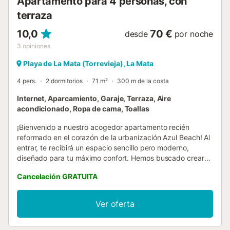
Apartamento para 4 personas, con
terraza
10,0
70 €
desde
por noche
3
opiniones
Playa de La Mata (Torrevieja), La Mata
4 pers.
2 dormitorios
71 m²
300 m de la costa
Internet, Aparcamiento, Garaje, Terraza, Aire
acondicionado, Ropa de cama, Toallas
¡Bienvenido a nuestro acogedor apartamento recién
reformado en el corazón de la urbanización Azul Beach! Al
entrar, te recibirá un espacio sencillo pero moderno,
diseñado para tu máximo confort. Hemos buscado crear
un ambiente hogareño para nuestros huéspedes. El
Cancelación GRATUITA
apartamento está completamente equipado con todas las
comodidades que necesitas para que tu estancia sea
conveniente y agradable. Una cocina totalmente abierta y
Ver oferta
equipada está conectada a un espacioso salón-comedor,
lo que te permitirá disfrutar del tiempo que pases en el
apartamento. Con el increíble clima de la Costa Blanca,