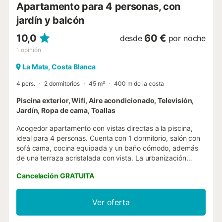
Apartamento para 4 personas, con
jardín y balcón
10,0
60 €
desde
por noche
1
opinión
La Mata, Costa Blanca
4 pers.
2 dormitorios
45 m²
400 m de la costa
Piscina exterior, Wifi, Aire acondicionado, Televisión,
Jardín, Ropa de cama, Toallas
Acogedor apartamento con vistas directas a la piscina,
ideal para 4 personas. Cuenta con 1 dormitorio, salón con
sofá cama, cocina equipada y un baño cómodo, además
de una terraza acristalada con vista. La urbanización
ofrece dos piscinas grandes, zonas verdes y tranquilas
Cancelación GRATUITA
para relajarse. Perfecto para parejas o pequeñas familias
que buscan comodidad, buena ubicación y cercanía a la
playa. La residencia está junto a todos los servicios:
Ver oferta
tiendas, restaurantes, farmacias, parques, etc., sin
necesidad de coche. Se solicita una fianza, disponible