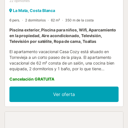
22
opiniones
La Mata, Costa Blanca
6 pers.
2 dormitorios
62 m²
350 m de la costa
Piscina exterior, Piscina para niños, Wifi, Aparcamiento
en la propiedad, Aire acondicionado, Televisión,
Televisión por satélite, Ropa de cama, Toallas
El apartamento vacacional Casa Cozy está situado en
Torrevieja a un corto paseo de la playa. El apartamento
vacacional de 62 m² consta de un salón, una cocina bien
equipada, 2 dormitorios y 1 baño, por lo que tiene
capacidad para 6 personas. Los servicios adicionales
Cancelación GRATUITA
incluyen Wi-Fi (apto para hacer videollamadas), aire
acondicionado en el salón, ventiladores de techo en todas
las habitaciones, una lavadora, una secadora, así como
Ver oferta
una televisión con canales internacionales. También hay
disponible una cuna. Su zona exterior privada incluye
mobiliario de jardín, una terraza cubierta y un balcón. La
propiedad tiene acceso a una zona exterior compartida
que incluye una piscina (abierta de 10 am a 10 pm), una
piscina infantil, una ducha exterior y una pista de tenis.