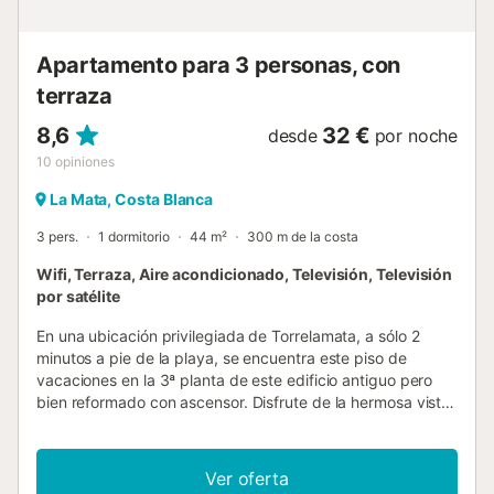
Apartamento para 3 personas, con
terraza
8,6
32 €
desde
por noche
10
opiniones
La Mata, Costa Blanca
3 pers.
1 dormitorio
44 m²
300 m de la costa
Wifi, Terraza, Aire acondicionado, Televisión, Televisión
por satélite
En una ubicación privilegiada de Torrelamata, a sólo 2
minutos a pie de la playa, se encuentra este piso de
vacaciones en la 3ª planta de este edificio antiguo pero
bien reformado con ascensor. Disfrute de la hermosa vista
al mar desde el balcón y del gran jardín que rodea el
edificio. Con mobiliario práctico y cerca del paseo marítimo
y de todos los restaurantes. Conexión directa de autobús
Ver oferta
a Torrevieja....