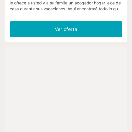
le ofrece a usted y a su familia un acogedor hogar lejos de
casa durante sus vacaciones. Aquí encontrará todo lo que
pueda desear de su alojamiento de vacaciones. La amplia
terraza es el punto culminante de la vivienda. Aquí
dispondrá de mucho espacio y podrá ponerse cómodo en
Ver oferta
los muebles de jardín. Hay una barbacoa para que pueda
preparar sus platos favoritos y completar las veladas con
deliciosas comidas y bebidas. Un corto paseo le llevará a
la playa de arena de La Mata. Aquí podrá pasar un buen
rato. Arena, mar y olas, ¿qué más se puede pedir?
También puede alquilar bicicletas y hacer una excursión al
Parque Natural De La Mata y completar el recorrido con
una parada en la Laguna Rosa. Déjese hipnotizar por el
espectáculo natural del agua rosada. ¡Diviértase en la
Costa Brava!...