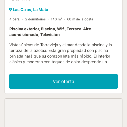
Las Calas, La Mata
4 pers.
2 dormitorios
140 m²
60 m de la costa
Piscina exterior, Piscina, Wifi, Terraza, Aire
acondicionado, Televisión
Vistas únicas de Torrevieja y el mar desde la piscina y la
terraza de la azotea. Esta gran propiedad con piscina
privada hará que su corazón lata más rápido. El interior
clásico y moderno con toques de color desprende un
ambiente agradable. La distribución de las habitaciones y
el número de cuartos de baño se prestan a pasar las
vacaciones en familia o con amigos íntimos. La zona
Ver oferta
exterior es lo más destacado. Aquí podrá elegir entre dos
niveles: en la piscina o en la gran terraza de la azotea con
zona de barbacoa. ¡A elegir! La bella localidad de La
Torrevieja, situada junto al mar, le ofrece todo tipo de
actividades, podrá practicar deportes náuticos, visitar las
famosas salinas, pasear por los paseos marítimos y el
puerto deportivo, disfrutar de la gastronomía en los
numerosos restaurantes de cocina nacional e internacional