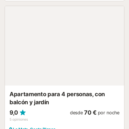
para devolución al finalizar la estancia. Este alquiler
vacacional cuenta con balcón privado y acceso a una
zona exterior compartida con piscina, jardín y terraza
descubierta. Se permite un animal de compañía. No se
permite fumar ni celebrar eventos....
Apartamento para 4 personas, con
balcón y jardín
9,0
70 €
desde
por noche
5
opiniones