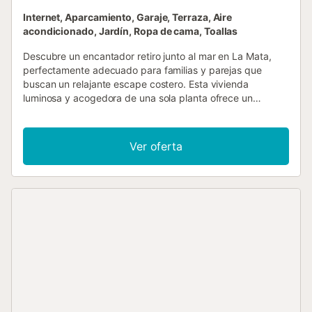
Internet, Aparcamiento, Garaje, Terraza, Aire
acondicionado, Jardín, Ropa de cama, Toallas
Descubre un encantador retiro junto al mar en La Mata,
perfectamente adecuado para familias y parejas que
buscan un relajante escape costero. Esta vivienda
luminosa y acogedora de una sola planta ofrece un
espacio cómodo de 70 metros cuadrados con acceso
directo a la playa a solo 50 metros. El alojamiento cuenta
con dos dormitorios, incluyendo una cama de matrimonio y
Ver oferta
una litera, ofreciendo opciones flexibles de alojamiento
para hasta 4 huéspedes. La propiedad presume de una
cocina americana completamente equipada con
amenidades modernas como lavavajillas, cafetera, nevera,
congelador y menaje completo, haciendo que la
preparación de comidas sea muy sencilla. Disfrute de la
comodidad del aire acondicionado en toda la propiedad y
una bomba de calor para un control de temperatura
durante todo el año. El baño individual incluye una ducha
conveniente, y los huéspedes pueden mantenerse
conectados con WiFi gratuito. Un televisor privado con
opciones en idioma español añade valor de