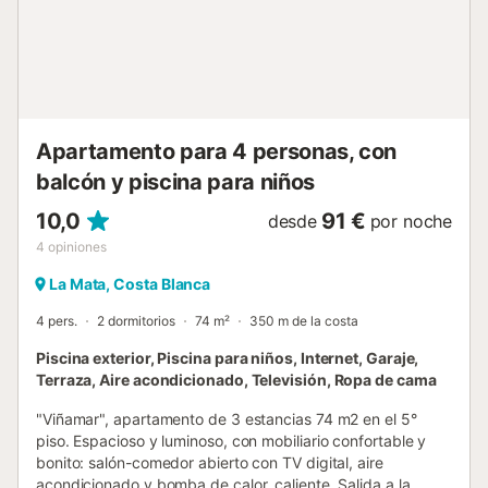
detalle encantador es el balcón, que te permitirá disfrutar
de momentos al aire libre y tomar un respiro durante tus
vacaciones. Está ubicado cerca de zonas de
estacionamiento público, facilitando el acceso y el
aparcamiento. Importante tener en cuenta que no se
permiten mascotas ni grupos de jóvenes, y está prohibido
fumar...
Apartamento para 4 personas, con
balcón y piscina para niños
10,0
91 €
desde
por noche
4
opiniones
La Mata, Costa Blanca
4 pers.
2 dormitorios
74 m²
350 m de la costa
Piscina exterior, Piscina para niños, Internet, Garaje,
Terraza, Aire acondicionado, Televisión, Ropa de cama
"Viñamar", apartamento de 3 estancias 74 m2 en el 5°
piso. Espacioso y luminoso, con mobiliario confortable y
bonito: salón-comedor abierto con TV digital, aire
acondicionado y bomba de calor, caliente. Salida a la