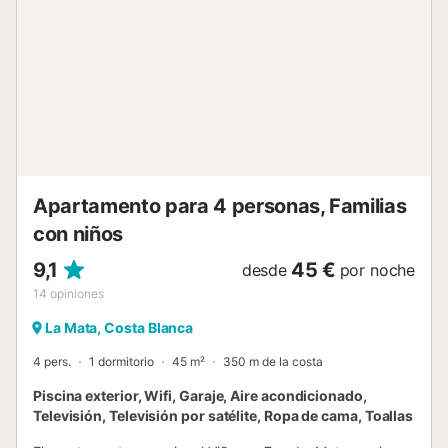
o ir de compras por los centros comerciales. Todo ello la
hace ideal para disfrutar no sólo en verano, sino en
cualquier época del año. Pase unas vacaciones
inolvidables en esta joya....
Apartamento para 4 personas, Familias
con niños
9,1
45 €
desde
por noche
14
opiniones
La Mata, Costa Blanca
4 pers.
1 dormitorio
45 m²
350 m de la costa
Piscina exterior, Wifi, Garaje, Aire acondicionado,
Televisión, Televisión por satélite, Ropa de cama, Toallas