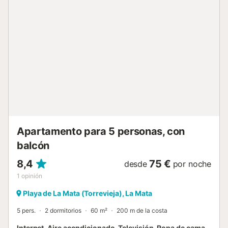
Apartamento para 5 personas, con
balcón
8,4
75 €
desde
por noche
1
opinión
Playa de La Mata (Torrevieja), La Mata
5 pers.
2 dormitorios
60 m²
200 m de la costa
Internet, Aire acondicionado, Televisión, Ropa de cama,