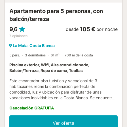
Apartamento para 5 personas, con
balcón/terraza
9,6
105 €
desde
por noche
7
opiniones
La Mata, Costa Blanca
5 pers.
3 dormitorios
61 m²
700 m de la costa
Piscina exterior, Wifi, Aire acondicionado,
Balcón/Terraza, Ropa de cama, Toallas
Este encantador piso turístico y vacacional de 3
habitaciones reúne la combinación perfecta de
comodidad, luz y ubicación para disfrutar de unas
vacaciones inolvidables en la Costa Blanca. Se encuentra
en una segunda planta (sin ascensor), dentro de una
Cancelación GRATUITA
urbanización con zonas comunes cuidadas. Al entrar, te
recibe un ambiente acogedor y luminoso. El salón es ideal
para desconectar tras un día de playa o paseos, con un
Ver oferta
cómodo sofá y acceso directo a un balcón privado con