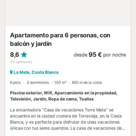
permitido fumar (en el interior). La propiedad cuenta con
una zona de aparcamiento para motos y bicicletas....
Apartamento para 6 personas, con
balcón y jardín
8,6
95 €
desde
por noche
33
opiniones
La Mata, Costa Blanca
6 pers.
3 dormitorios
100 m²
850 m de la costa
Piscina exterior, Wifi, Aparcamiento en la propiedad,
Televisión, Jardín, Ropa de cama, Toallas
La encantadora "Casa de vacaciones Torre Mata" se
encuentra en la ciudad costera de Torrevieja, en la Costa
Blanca, y es perfecta para disfrutar de unas vacaciones
únicas con tus seres queridos. La casa de vacaciones de
100 m² consta de un salón/comedor con cocina bien