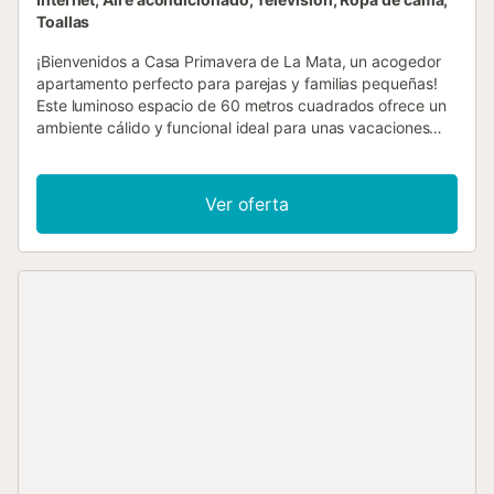
Toallas
¡Bienvenidos a Casa Primavera de La Mata, un acogedor
apartamento perfecto para parejas y familias pequeñas!
Este luminoso espacio de 60 metros cuadrados ofrece un
ambiente cálido y funcional ideal para unas vacaciones
relajantes. El apartamento cuenta con dos dormitorios que
pueden acomodar hasta 5 personas cómodamente.
Encontrarás una cama matrimonial y dos camas
Ver oferta
individuales, garantizando un descanso reparador para
todos los huéspedes. La distribución espaciosa permite
una estancia confortable y práctica. La cocina americana
está completamente equipada con electrodomésticos de
última generación, incluyendo nevera, congelador,
lavadora, horno, máquina de café y menaje completo. Es
perfecta para preparar deliciosas comidas familiares o
disfrutar de un desayuno tranquilo. El baño, con ducha,
está diseñado para ofrecer comodidad y funcionalidad. El
apartamento dispone de aire acondicionado y bomba de
calor para garantizar una temperatura perfecta en
cualquier época del año. Además, cuenta con conexión
WiFi gratuita y televisión para mantenerte entretenido. Un