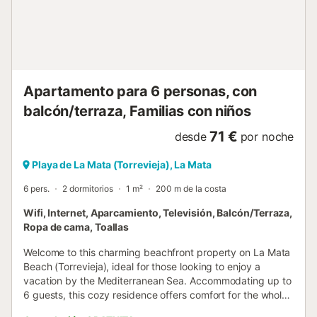
entretenimiento. Fuera, encontrará un hermoso jardín y
terraza con muebles de jardín, perfecto para relajarse y
disfrutar de la atmósfera mediterránea. La propiedad
incluye un espacio de estacionamiento de garaje privado,
lo que garantiza un estacionamiento conveniente y seguro
durante su estancia. Ubicado en una zona residencial junto
Apartamento para 6 personas, con
al mar, esta propiedad está idealmente situada cerca de
servicios local...
balcón/terraza, Familias con niños
71 €
desde
por noche
Playa de La Mata (Torrevieja), La Mata
6 pers.
2 dormitorios
1 m²
200 m de la costa
Wifi, Internet, Aparcamiento, Televisión, Balcón/Terraza,
Ropa de cama, Toallas
Welcome to this charming beachfront property on La Mata
Beach (Torrevieja), ideal for those looking to enjoy a
vacation by the Mediterranean Sea. Accommodating up to
6 guests, this cozy residence offers comfort for the whole
family or a group of friends. The property features two