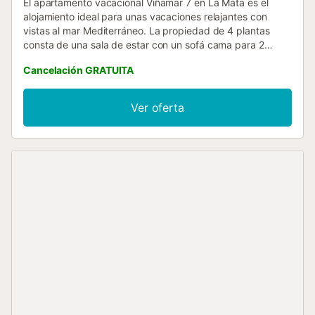
El apartamento vacacional Viñamar 7 en La Mata es el
alojamiento ideal para unas vacaciones relajantes con
vistas al mar Mediterráneo. La propiedad de 4 plantas
consta de una sala de estar con un sofá cama para 2
personas, una cocina, 1 dormitorio y 1 baño, por lo que
Cancelación GRATUITA
puede alojar a 4 personas. Los servicios adicionales
incluyen Wi-Fi, televisión, aire acondicionado, lavadora y
secadora. Este alquiler de vacaciones cuenta con terraza
Ver oferta
privada y acceso a una piscina compartida. Hay
aparcamiento disponible en un garaje. No se permiten
mascotas, fumar ni celebrar eventos. Toallas, no se
pueden proporcionar....