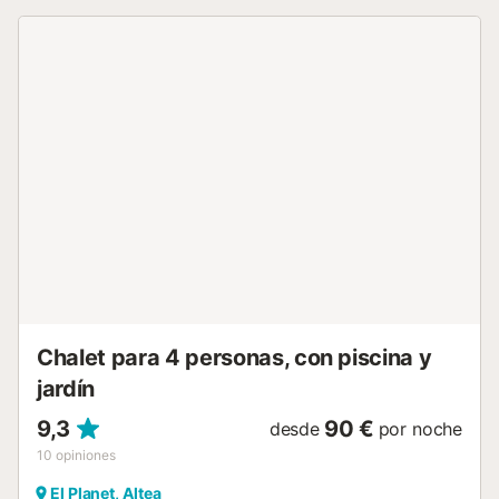
de ocio, acogedores bares/cafés y buenos restaurantes
para salir por la noche. Cuenta con un moderno mobiliario
y una zona exterior con plantas autóctonas. Ofrece a sus
huéspedes una ubicación tranquila y un alto grado de
privacidad. Relájese con un buen libro en la terraza y
prepare deliciosas comidas en la cocina interior o exterior.
No es una Villa independiente, sino que es pareada a la
Villa de al lado. Esta propiedad ofrece como servicio
adicional la posibilidad de alquilar coche, para más
información contacte con mediterraneoexperience o
solicita más información a la propietaria de esta propiedad
a tu llegada a la casa. Los precios especiales ofrecidos por
esta propiedad son los siguientes: Aeropuerto Alicante,
62€; RENFE Alicante, 56€; Benidorm, 38€ Un coche es
necesario para acceder todas las villas! Por favor
asegúrese de rentar u...
Chalet para 4 personas, con piscina y
jardín
9,3
90 €
desde
por noche
10
opiniones
El Planet, Altea