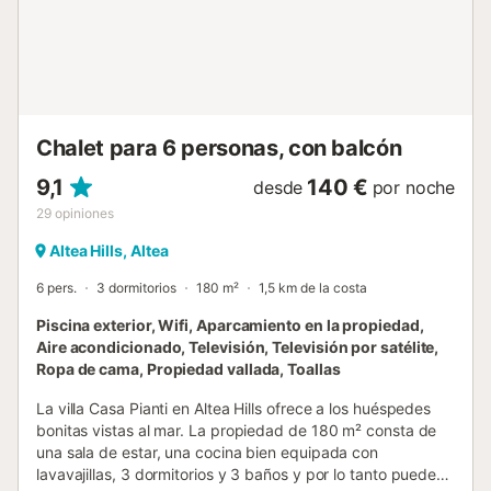
aire acondicionado, 2 camas individuales y baño en suite *
baño con lavabo individual, bañera, ducha, inodoro y
secador de pelo * baño en suite con lavabo individual,
ducha e inodoro Exterior de la villa * parcela cerrada *
piscina privada de 8m x 4m y 1.7m de p...
Chalet para 6 personas, con balcón
9,1
140 €
desde
por noche
29
opiniones
Altea Hills, Altea
6 pers.
3 dormitorios
180 m²
1,5 km de la costa
Piscina exterior, Wifi, Aparcamiento en la propiedad,
Aire acondicionado, Televisión, Televisión por satélite,
Ropa de cama, Propiedad vallada, Toallas
La villa Casa Pianti en Altea Hills ofrece a los huéspedes
bonitas vistas al mar. La propiedad de 180 m² consta de
una sala de estar, una cocina bien equipada con
lavavajillas, 3 dormitorios y 3 baños y por lo tanto puede