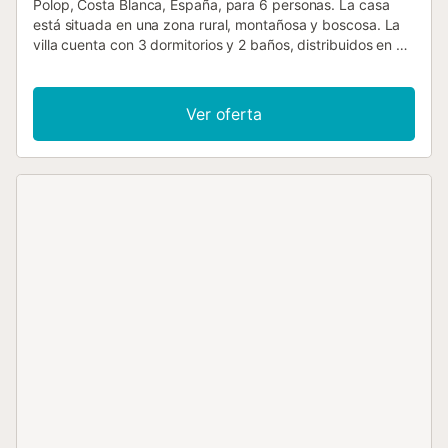
Polop, Costa Blanca, España, para 6 personas. La casa
está situada en una zona rural, montañosa y boscosa. La
villa cuenta con 3 dormitorios y 2 baños, distribuidos en 2
niveles. El alojamiento ofrece privacidad, un maravilloso
jardín con césped, una espléndida piscina climatizada,
impresionantes vistas del valle y las montañas, así como
Ver oferta
hermosas vistas de la bahía, el mar y el paisaje. Su confort
y la cercanía de actividades deportivas convierten esta
villa en un lugar ideal para pasar sus vacaciones en
España con familia o amigos. Interior de la villa villa de 2
niveles salón con aire acondicionado y televisión 3
dormitorios y 2 baños antena de satélite sistema de alarma
lavadero con lavadora Cocina cocina abierta con placa
eléctrica, horno eléctrico, microondas, lavavajillas,
frigorífico-congelador, máquina de café, hervidor eléctrico,
batidora, tostadora y exprimidor Dormitorios y baños
dormitorio con aire acondicionado, cama doble y baño en
suite dormitorio con cama doble y baño en suite dormitorio
con aire acondicionado, cama doble y ventilador baño en
suite con lavabo doble, bañera, ducha y aseo baño con
lavabo individual, ducha y aseo Exterior de la villa amplio y
cerrado terreno piscina privada climatizada de 9m x 5m
maravilloso jardín con césped con mobiliario de jardín y