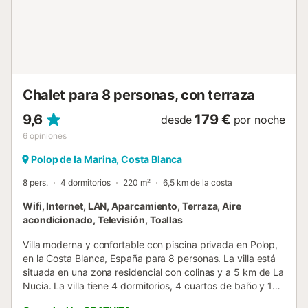
4 m y 1.8 m de profundidad 2 terrazas barbacoa ducha
exterior área de estar exterior y área de comedor exterior
plaza de aparcamiento privado Más información pueblo
más cercano: Altea la Vella (a menos de 2 kilómetros de la
villa) orilla más cercana: Mar Mediterráneo (a menos de 5
ki...
Chalet para 8 personas, con terraza
9,6
179 €
desde
por noche
6
opiniones
Polop de la Marina, Costa Blanca
8 pers.
4 dormitorios
220 m²
6,5 km de la costa
Wifi, Internet, LAN, Aparcamiento, Terraza, Aire
acondicionado, Televisión, Toallas
Villa moderna y confortable con piscina privada en Polop,
en la Costa Blanca, España para 8 personas. La villa está
situada en una zona residencial con colinas y a 5 km de La
Nucia. La villa tiene 4 dormitorios, 4 cuartos de baño y 1
aseo para invitados, distribuidos en 2 plantas, wi-fi