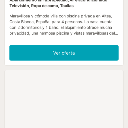
Televisión, Ropa de cama, Toallas
Maravillosa y cómoda villa con piscina privada en Altea,
Costa Blanca, España, para 4 personas. La casa cuenta
con 2 dormitorios y 1 baño. El alojamiento ofrece mucha
privacidad, una hermosa piscina y vistas maravillosas del
valle y las montañas. Su comodidad y la proximidad a la
playa, tiendas, actividades deportivas, lugares de
entretenimiento, puntos de interés y cultura hacen de esta
Ver oferta
una villa ideal para pasar sus vacaciones en España con
familia o amigos e incluso con sus mascotas. Interior de la
villa sala de estar/comedor con aire acondicionado y
televisión 2 dormitorios y 1 baño lavadero con lavadora y
secadora La planta principal es accesible solo desde el
exterior. Cocina cocina abierta con cooktop eléctrico,
horno eléctrico, lavavajillas, refrigerador-congelador,
cafetera, tetera eléctrica, tostadora y exprimidor
Dormitorios y baños dormitorio con aire acondicionado y
cama king-size (200 por 180 cm) dormitorio con aire
acondicionado y cama queen-size (200 por 160 cm) baño
con lavabo individual, ducha, inodoro y secador de pelo
Exterior de la villa terreno cerrado piscina privada de 8 m x