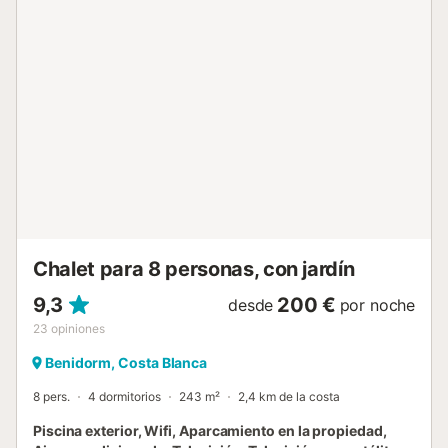
y comedor 3 dormitorios, 2 baños y 1 aseo lavadora en el
baño El piso solo es accesible desde el exterior. Cocina
cocina abierta con placa de gas, horno eléctrico,
lavavajillas, frigorífico-congelador, cafetera, tetera
eléctrica, batidora, tostadora y extractor de jugo
Dormitorios y baños dormitorio con aire acondicionado y
cama king size (de 200 por 180 cm) dormitorio con cama
queen size (de 200 por 160 cm) dormitorio con aire
acondicionado y cama queen size (de 200 por 160 cm)
baño con lavabo doble, ducha, inodoro y secador de pelo
baño con lavabo simple, ducha e inodoro Exterior de la
villa terreno cerrado piscina privada de 10 m x 4 m y 2 m
de profundidad maravilloso jardín con césped, ...
Chalet para 8 personas, con jardín
9,3
200 €
desde
por noche
23
opiniones
Benidorm, Costa Blanca
8 pers.
4 dormitorios
243 m²
2,4 km de la costa
Piscina exterior, Wifi, Aparcamiento en la propiedad,