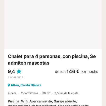
también tienen acceso a una magnífica piscina
comunitaria, perfecta para refrescarse o compartir un
momento agradable en un entorno tranquilo. ### Acceso a
la villa### La Villa Solyna, totalmente en una sola planta,
ofrece una accesibilidad óptima y una comodidad práctica
para todos. Las luminosas zonas de estar, las habitaciones
y el exterior del jardín son fácilmente accesibles. Para su
tranquilidad, la villa dispone de una plaza de aparcamiento
privada situada dentro de la propiedad, lo que le permite
aparcar con total seguridad. A su llegada, nuestro city
manager estará presente para darle la bienvenida
personalmente. Le mostr...
Chalet para 4 personas, con piscina, Se
admiten mascotas
9,4
146 €
desde
por noche
2
opiniones
Altea, Costa Blanca
4 pers.
2 dormitorios
90 m²
3,5 km de la costa
Piscina, Wifi, Aparcamiento, Garaje abierto,
Aparcamiento en la propiedad, Aire acondicionado,