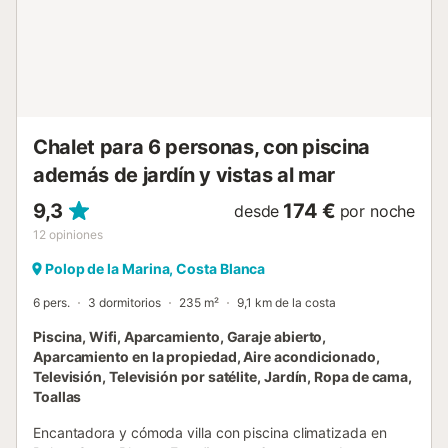
(2km). A la siguiente playa se puede llegar en 5 minutos en
coche (3,6km). El aeropuerto de Alicante está a 45
minutos en coche (62km). Hay aparcamiento gratuito
disponible en la propiedad. No se admiten animales de
compañía. El Wi-Fi es apto para hacer videollamadas. Las
fiestas están permitidas. La propiedad no tiene escalones
y e...
Chalet para 6 personas, con piscina
además de jardín y vistas al mar
9,3
174 €
desde
por noche
12
opiniones
Polop de la Marina, Costa Blanca
6 pers.
3 dormitorios
235 m²
9,1 km de la costa
Piscina, Wifi, Aparcamiento, Garaje abierto,
Aparcamiento en la propiedad, Aire acondicionado,
Televisión, Televisión por satélite, Jardín, Ropa de cama,
Toallas
Encantadora y cómoda villa con piscina climatizada en