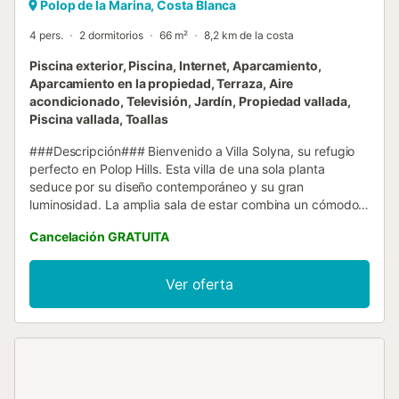
Polop de la Marina, Costa Blanca
4 pers.
2 dormitorios
66 m²
8,2 km de la costa
Piscina exterior, Piscina, Internet, Aparcamiento,
Aparcamiento en la propiedad, Terraza, Aire
acondicionado, Televisión, Jardín, Propiedad vallada,
Piscina vallada, Toallas
###Descripción### Bienvenido a Villa Solyna, su refugio
perfecto en Polop Hills. Esta villa de una sola planta
seduce por su diseño contemporáneo y su gran
luminosidad. La amplia sala de estar combina un cómodo
salón y una cocina abierta totalmente equipada, ideal para
Cancelación GRATUITA
preparar sus comidas en un ambiente acogedor. La villa
tiene dos dormitorios: una suite principal con baño privado
y un segundo dormitorio doble, complementado con un
Ver oferta
baño independiente. Cada espacio ha sido diseñado para
ofrecer comodidad y funcionalidad, con aire
acondicionado y Wi-Fi en toda la casa. En el exterior, un
agradable jardín arbolado invita al descanso. Podrá
disfrutar de sus comidas en la terraza sombreada o de una
barbacoa en familia bajo el sol de España. Los residentes