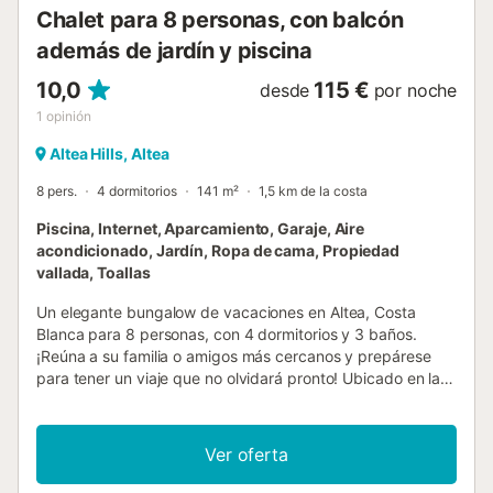
Chalet para 8 personas, con balcón
además de jardín y piscina
10,0
115 €
desde
por noche
1
opinión
Altea Hills, Altea
8 pers.
4 dormitorios
141 m²
1,5 km de la costa
Piscina, Internet, Aparcamiento, Garaje, Aire
acondicionado, Jardín, Ropa de cama, Propiedad
vallada, Toallas
Un elegante bungalow de vacaciones en Altea, Costa
Blanca para 8 personas, con 4 dormitorios y 3 baños.
¡Reúna a su familia o amigos más cercanos y prepárese
para tener un viaje que no olvidará pronto! Ubicado en las
estribaciones de Altea Hills, esta casa familiar "Casa Altea"
es el lugar de reunión perfecto para unas vacaciones
maravillosas. La decoración fresca y los interiores son
Ver oferta
hermosos. La cocina gourmet y el impresionante gran
salón serán el lugar perfecto para reunirse y relajarse