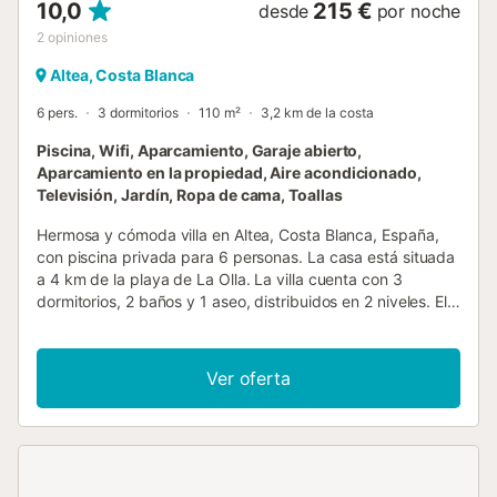
10,0
215 €
desde
por noche
2
opiniones
Altea, Costa Blanca
6 pers.
3 dormitorios
110 m²
3,2 km de la costa
Piscina, Wifi, Aparcamiento, Garaje abierto,
Aparcamiento en la propiedad, Aire acondicionado,
Televisión, Jardín, Ropa de cama, Toallas
Hermosa y cómoda villa en Altea, Costa Blanca, España,
con piscina privada para 6 personas. La casa está situada
a 4 km de la playa de La Olla. La villa cuenta con 3
dormitorios, 2 baños y 1 aseo, distribuidos en 2 niveles. El
alojamiento ofrece mucha privacidad, un maravilloso jardín
con césped, grava y árboles, una hermosa piscina y vistas
impresionantes a las montañas. Su confort y la proximidad
Ver oferta
a la playa, áreas comerciales, actividades deportivas, vida
nocturna, lugares de interés y cultura la convierten en una
villa ideal para pasar sus vacaciones en España con
familiares o amigos. Interior de la villa villa de 2 niveles sala
de estar con aire acondicionado y televisión salón adicional