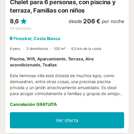
Chalet para 6 personas, con piscina y
terraza, Familias con niños
8,6
206 €
desde
por noche
54
opiniones
Finestrat, Costa Blanca
6 pers.
3 dormitorios
100 m²
4,5 km de la costa
Piscina, Wifi, Aparcamiento, Terraza, Aire
acondicionado, Toallas
Esta hermosa villa está dotada de muchos lujos, como
demuestran, entre otras cosas, una preciosa piscina
privada y un jardín atractivamente amueblado. Es ideal
para acoger cómodamente a familias y grupos de amigos
mayores de 25 años. Los aficionados pueden jugar una
Cancelación GRATUITA
partida de golf en el Puig Campana Golf, a 5 km. Podrá
disfrutar del senderismo en la hermosa región, por ejemplo
a lo largo de la ruta de la Font del Molí, y también es
Ver oferta
posible pasar un día de playa en la animada Benidorm (7
km). El centro de Benidorm ofrece muchas posibilidades