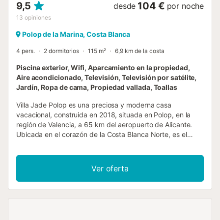
9,5
104 €
desde
por noche
13
opiniones
Polop de la Marina, Costa Blanca
4 pers.
2 dormitorios
115 m²
6,9 km de la costa
Piscina exterior, Wifi, Aparcamiento en la propiedad,
Aire acondicionado, Televisión, Televisión por satélite,
Jardín, Ropa de cama, Propiedad vallada, Toallas
Villa Jade Polop es una preciosa y moderna casa
vacacional, construida en 2018, situada en Polop, en la
región de Valencia, a 65 km del aeropuerto de Alicante.
Ubicada en el corazón de la Costa Blanca Norte, es el
lugar ideal para relajaros y también un punto de partida
perfecto para excursiones. Podéis alquilar esta moderna
casa para vuestras vacaciones o para pasar el invierno en
Ver oferta
el saludable clima de la Costa Blanca. Villa Jade es
realmente excepcional y está equipada con todas las
comodidades. La villa está situada en una zona tranquila y
cuenta con acabados de lujo. Dispone de una gran terraza
con piscina privada de 7 x 4 metros y unas vistas