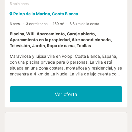
5
opiniones
Polop de la Marina, Costa Blanca
6 pers.
3 dormitorios
150 m²
6,6 km de la costa
Piscina, Wifi, Aparcamiento, Garaje abierto,
Aparcamiento en la propiedad, Aire acondicionado,
Televisión, Jardín, Ropa de cama, Toallas
Maravillosa y lujosa villa en Polop, Costa Blanca, España,
con una piscina privada para 6 personas. La villa está
situada en una zona costera, montañosa y residencial, y se
encuentra a 4 km de La Nucia. La villa de lujo cuenta con
3 dormitorios y 3 baños, distribuidos en 2 niveles. El
alojamiento ofrece un hermoso jardín con césped, una
encantadora piscina y vistas impresionantes a las
Ver oferta
montañas. Su confort y la proximidad a actividades
deportivas hacen de esta una villa de lujo ideal para pasar
sus vacaciones en España con familia o amigos. Interior de
esta villa de lujo villa de lujo de 2 niveles salón con aire
acondicionado y televisión 3 dormitorios y 3 baños sistema
de alarma lavadero con lavadora y secadora Cocina