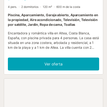
4 pers.
2 dormitorios
120 m²
600 m de la costa
Piscina, Aparcamiento, Garaje abierto, Aparcamiento en
la propiedad, Aire acondicionado, Televisión, Televisión
por satélite, Jardín, Ropa de cama, Toallas
Encantadora y romántica villa en Altea, Costa Blanca,
España, con piscina privada para 4 personas. La casa está
situada en una zona costera, arbolada y residencial, a 1
km de la playa y a 1 km de Altea. La villa cuenta con 2
dormitorios y 2 baños, distribuidos en 2 niveles. El
alojamiento ofrece privacidad y un jardín con grava y
árboles. Su confort y la proximidad a la playa, áreas
Ver oferta
comerciales, actividades deportivas, vida nocturna,
puntos de interés y cultura hacen de esta una excelente
villa para pasar sus vacaciones en España con familia o
amigos. Interior de la villa villa de 2 niveles sala de
estar/comedor con aire acondicionado y televisión 2
dormitorios y 2 baños antena satelital lavadora en la cocina
Cocina cocina con fogones de gas, microondas,
lavavajillas, frigorífico-congelador, cafetera, hervidor
eléctrico, batidora, tostadora y dispensador de agua