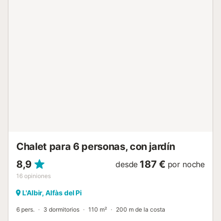
panorámicas impresionantes a las montañas. En la cocina
totalmente equipada encontraréis lavavajillas, frigorífico
con congelador, horno-microondas y cafetera. Disfrutad
de un café por la mañana en la terraza y del desayuno
bajo el sol matutino. Hay sol desde la mañana hasta la
tarde y bajo la pérgola podéis disfrutar de una refrescante
sombra. En las cercanías encontraréis supermercado,
farmacia, médico y varios bares y restaurantes. Hay
aparcamiento gratuito en la propiedad. No se admiten
mascotas. La villa cobra gastos de limpieza, toallas y ropa
de cama (disponibles por un suplemento) y una fianza por
estancia, que debéis abonar directamente al propietario
mediante transferencia bancaria, como máximo seis
semanas antes de la fecha...
Chalet para 6 personas, con jardín
8,9
187 €
desde
por noche
16
opiniones
L'Albir, Alfàs del Pi
6 pers.
3 dormitorios
110 m²
200 m de la costa