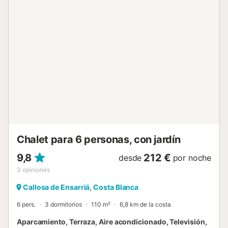
cocina abierta con placa de inducción, horno eléctrico,
microondas, lavavajillas, frigorífico-congelador, cafetera,
tostadora y extractor de jugos Dormitorios y baños
dormitorio con aire acondicionado y cama king-size (190
por 180 cm) y baño en suite 2 dormitorios con aire
acondicionado, cada uno con cama king-size (200 por
180 cm) y baño en suite baño en suite con lavabo
individual, ducha, inodoro y secador de pelo 2 baños en
suite, cada uno con lavabo individual, ducha e inodoro
Exterior de esta villa de lujo terreno cerrado piscina
privada de 5 m x 3 m y 1.8 m de profundidad hermoso
jardín con césped con muebles de jardín y tumbonas 2
terrazas, de las cuales 1...
Chalet para 6 personas, con jardín
9,8
212 €
desde
por noche
3
opiniones
Callosa de Ensarriá, Costa Blanca
6 pers.
3 dormitorios
110 m²
6,8 km de la costa
Aparcamiento, Terraza, Aire acondicionado, Televisión,