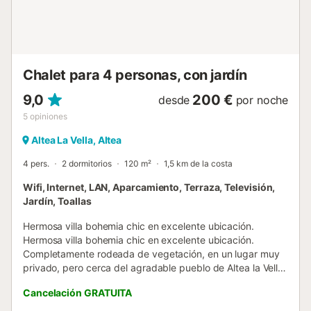
ropa de cama, toallas, televisión con una amplia zona de
estar, un comedor y una cocina totalmente equipada. En el
espacioso jardín con barbacoa de gas ...
Chalet para 4 personas, con jardín
9,0
200 €
desde
por noche
5
opiniones
Altea La Vella, Altea
4 pers.
2 dormitorios
120 m²
1,5 km de la costa
Wifi, Internet, LAN, Aparcamiento, Terraza, Televisión,
Jardín, Toallas
Hermosa villa bohemia chic en excelente ubicación.
Hermosa villa bohemia chic en excelente ubicación.
Completamente rodeada de vegetación, en un lugar muy
privado, pero cerca del agradable pueblo de Altea la Vella
con buenos restaurantes y tiendas a poca distancia. La
Cancelación GRATUITA
playa de Altea se encuentra a 5 minutos en coche y los
centros turísticos más grandes de Calpe y Benidorm están