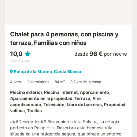
parcela vallada * piscina privada de 8m x 4m y 1,8m de
profundidad * jardín con gravilla y muebles de jardín con
tumbonas * 2 terrazas, de las cuales 1 cubierta * barbacoa
* ducha exterior * zona exterior para sentarse y zona
exterior para c...
Chalet para 4 personas, con piscina y
terraza, Familias con niños
10,0
96 €
desde
por noche
7
opiniones
Polop de la Marina, Costa Blanca
4 pers.
2 dormitorios
84 m²
8,2 km de la costa
Piscina exterior, Piscina, Internet, Aparcamiento,
Aparcamiento en la propiedad, Terraza, Aire
acondicionado, Televisión, Libre de barreras, Propiedad
vallada, Toallas
###Description## Bienvenido a Villa Solyluz, su refugio
perfecto en Polop Hills. Descubra esta hermosa villa
situada en una residencia segura, que ofrece un entorno