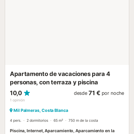
aire acondicionado en todas las habitaciones y
ventiladores de techo. El dormitorio 1 tiene 1 cama doble.
El dormitorio 2 tiene 2 camas individuales. El baño tiene
una bañera con ducha. La propiedad tiene acceso a una
zona exterior compartida que incluye una piscina y un
jardín. El supermercado Aldi, los bares y los restaurantes
están a poca distancia, aunque se recomienda un coche.
El campo de golf de Villamartín está a sólo 5 minutos en
coche (2,5 kms). Las playas más cercanas son Punta
Prima, Playa Flamenca y la playa de La Zenia, a 5 minutos
en coche. Puede encontrar todo lo que necesita para ...
Apartamento de vacaciones para 4
personas, con terraza y piscina
10,0
71 €
desde
por noche
1
opinión
Mil Palmeras, Costa Blanca
4 pers.
2 dormitorios
65 m²
750 m de la costa
Piscina, Internet, Aparcamiento, Aparcamiento en la