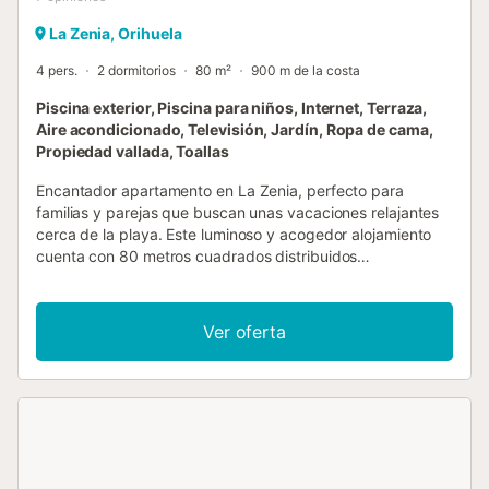
La Zenia, Orihuela
4 pers.
2 dormitorios
80 m²
900 m de la costa
Piscina exterior, Piscina para niños, Internet, Terraza,
Aire acondicionado, Televisión, Jardín, Ropa de cama,
Propiedad vallada, Toallas
Encantador apartamento en La Zenia, perfecto para
familias y parejas que buscan unas vacaciones relajantes
cerca de la playa. Este luminoso y acogedor alojamiento
cuenta con 80 metros cuadrados distribuidos
estratégicamente para ofrecer máximo confort. La
vivienda dispone de dos dormitorios con capacidad para 4
personas, incluyendo una cama doble y dos camas
Ver oferta
individuales. Destaca su cocina americana completamente
equipada con electrodomésticos modernos como nevera,
lavadora, horno, máquina de café y menaje completo,
ideal para preparar comidas familiares. El apartamento
ofrece dos cuartos de baño, uno con ducha y otro con
bañera, proporcionando comodidad y flexibilidad para
todos los huéspedes. Cuenta con aire acondicionado en