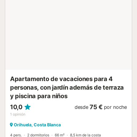
toda la estancia, calefacción por bomba de calor y
conexión WiFi gratuita. Un punto destacado es su piscina
compartida, perfecta para disfrutar de momentos de ocio
y diversión. La terraza de 20 metros cuadrados y el jardín
amueblado ofrecen espacios exteriores para disfrutar de
vistas al jardín y la piscina. Ubicado en una zona
residencial tranquila, el apartamento está a solo 250
metros de supermercados como Mercadona y Lidl, y a
900 metros de la playa de La Zenia. Dispone de
restaurantes y cafeterías cercanas, siendo ideal para
quienes buscan comodidad y proximidad a servicios. Entre
sus comodidades adicionales se encuentran plancha,
cafetera, televisió...
Apartamento de vacaciones para 4
personas, con jardín además de terraza
y piscina para niños
10,0
75 €
desde
por noche
1
opinión
Orihuela, Costa Blanca
4 pers.
2 dormitorios
66 m²
8,5 km de la costa