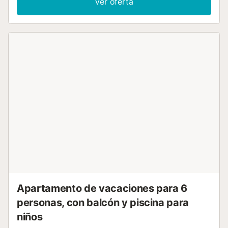
Ver oferta
aire acondicionado frío-calor, puerta de seguridad y Wifi
gratuito. ¡Se sentirá como en casa! Idealmente ubicado, el
complejo se encuentra a 700 metros del Centro Comercial
La Zenia Boulevard, a menos de 1,5 km de la playa de La
Zenia, a pocos kilómetros de campos de golf. También
está cerca de la ciudad portuaria de Torrevieja y de las
lagunas saladas con sus flamencos rosas (15 minutos),
parques acuáticos, magníficos paseos a pie o en bicicleta
y numerosos lugares de interés para visitar. El aeropuerto
de Alicante se encuentra a 45 minutos y el aeropuerto de
Murcia a 50 minutos. ¡Sea cual sea el tipo de vacaciones
que busque, encontrará su felicidad! No se admiten
grupos de jóvenes menores de 25 años. Se solicita una
fianza para este apartamento. El importe se indica antes
de la validación de la reserva y el pago....
Apartamento de vacaciones para 6
personas, con balcón y piscina para
niños