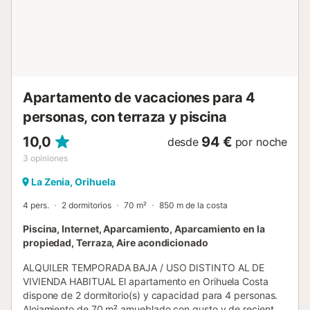
Boulevard dentro de 5 minutos en coche. Hay una plaza
de aparcamiento disponible en la propiedad y hay
aparcamiento gratuito disponible en la calle. Se permite
una mascota (No se permiten mascotas en la cama/en el
sofá). No está permitido fumar en esta propiedad. Esta
propiedad tiene directrices para ayudar a los huéspedes
con la correcta separación de ...
Apartamento de vacaciones para 4
personas, con terraza y piscina
10,0
94 €
desde
por noche
3
opiniones
La Zenia, Orihuela
4 pers.
2 dormitorios
70 m²
850 m de la costa
Piscina, Internet, Aparcamiento, Aparcamiento en la
propiedad, Terraza, Aire acondicionado
ALQUILER TEMPORADA BAJA / USO DISTINTO AL DE
VIVIENDA HABITUAL El apartamento en Orihuela Costa
dispone de 2 dormitorio(s) y capacidad para 4 personas.
Alojamiento de 70 m² amueblado con gusto y de reciente