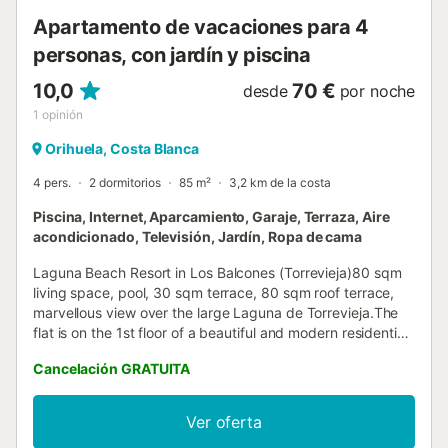
Apartamento de vacaciones para 4
personas, con jardín y piscina
10,0
70 €
desde
por noche
1
opinión
Orihuela, Costa Blanca
4 pers.
2 dormitorios
85 m²
3,2 km de la costa
Piscina, Internet, Aparcamiento, Garaje, Terraza, Aire
acondicionado, Televisión, Jardín, Ropa de cama
Laguna Beach Resort in Los Balcones (Torrevieja)80 sqm
living space, pool, 30 sqm terrace, 80 sqm roof terrace,
marvellous view over the large Laguna de Torrevieja.The
flat is on the 1st floor of a beautiful and modern residential
complex with a large garden and a unique pool. The
Cancelación GRATUITA
residential complex is located in a quiet residential area.
The nearest beach is approx. 4 km away.Comfortably
equipped with:- Kitchen with microwave, coffee machine,
Ver oferta
toaster, etc.- Internet via WLAN- Smart TV in all rooms-