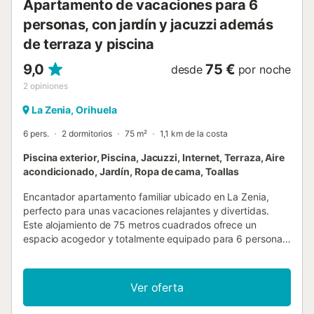
Apartamento de vacaciones para 6
personas, con jardín y jacuzzi además
de terraza y piscina
9,0
75 €
desde
por noche
2
opiniones
La Zenia, Orihuela
6 pers.
2 dormitorios
75 m²
1,1 km de la costa
Piscina exterior, Piscina, Jacuzzi, Internet, Terraza, Aire
acondicionado, Jardín, Ropa de cama, Toallas
Encantador apartamento familiar ubicado en La Zenia,
perfecto para unas vacaciones relajantes y divertidas.
Este alojamiento de 75 metros cuadrados ofrece un
espacio acogedor y totalmente equipado para 6 personas,
ideal para familias que buscan comodidad y diversión. La
vivienda cuenta con dos dormitorios bien distribuidos. Uno
incluye una cama doble y otro con dos literas,
Ver oferta
garantizando un descanso cómodo para todos los
miembros de la familia. El apartamento dispone de aire