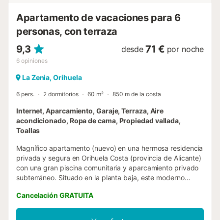
interior. Se proporcionan bicicletas. Hay un as...
Apartamento de vacaciones para 6
personas, con terraza
9,3
71 €
desde
por noche
6
opiniones
La Zenia, Orihuela
6 pers.
2 dormitorios
60 m²
850 m de la costa
Internet, Aparcamiento, Garaje, Terraza, Aire
acondicionado, Ropa de cama, Propiedad vallada,
Toallas
Magnífico apartamento (nuevo) en una hermosa residencia
privada y segura en Orihuela Costa (provincia de Alicante)
con una gran piscina comunitaria y aparcamiento privado
subterráneo. Situado en la planta baja, este moderno
apartamento con todas las comodidades consta de 2
Cancelación GRATUITA
dormitorios, 1 baño, una cocina americana totalmente
equipada con lavavajillas y abierta al salón-comedor con
un gran ventanal que da a una gran terraza amueblada,