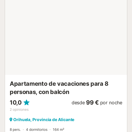
verano. El puerto deportivo y la playa de Cabo Roig están
a poca distancia a pie del alojamiento, mientras que el
Strip de Cabo Roig se halla a solo 5 minutos a pie. Se
puede llegar a La Zenia Boulevard en solo 5 minutos en
coche. Hay una plaza de aparcamiento disponible en la
propiedad y hay aparcamiento gratuito disponible en la
calle. No se permiten mascotas, fumar ni celebrar eventos.
Este establecimiento ofrece un cómodo sistema de auto
check-in....
Apartamento de vacaciones para 8
personas, con balcón
10,0
99 €
desde
por noche
2
opiniones
Orihuela, Provincia de Alicante
8 pers.
4 dormitorios
164 m²