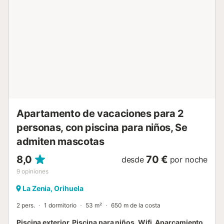
la calle. Se permite un máximo de una mascota. No se
permite celebrar eventos en esta propiedad. Servicio de
transporte al aeropuerto disponible por un suplemento....
Apartamento de vacaciones para 2
personas, con piscina para niños, Se
admiten mascotas
8,0
70 €
desde
por noche
9
opiniones
La Zenia, Orihuela
2 pers.
1 dormitorio
53 m²
650 m de la costa
Piscina exterior, Piscina para niños, Wifi, Aparcamiento