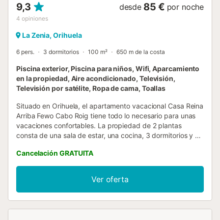
9,3
85 €
desde
por noche
4
opiniones
La Zenia, Orihuela
6 pers.
3 dormitorios
100 m²
650 m de la costa
Piscina exterior, Piscina para niños, Wifi, Aparcamiento
en la propiedad, Aire acondicionado, Televisión,
Televisión por satélite, Ropa de cama, Toallas
Situado en Orihuela, el apartamento vacacional Casa Reina
Arriba Fewo Cabo Roig tiene todo lo necesario para unas
vacaciones confortables. La propiedad de 2 plantas
consta de una sala de estar, una cocina, 3 dormitorios y 2
baños y por lo tanto puede acomodar a 6 personas. Los
Cancelación GRATUITA
servicios adicionales incluyen Wi-Fi con un espacio de
trabajo dedicado para la oficina en casa, una televisión,
aire acondicionado, así como una lavadora. También hay
Ver oferta
disponible una cuna y una trona. Esta propiedad cuenta
con una zona exterior privada con terraza cubierta y
balcón. Este alquiler de vacaciones cuenta con una
refrescante piscina compartida para los calurosos días de