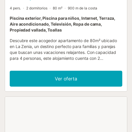
4 pers.
2 dormitorios
80 m²
900 m de la costa
Piscina exterior, Piscina para niños, Internet, Terraza,
Aire acondicionado, Televisión, Ropa de cama,
Propiedad vallada, Toallas
Descubre este acogedor apartamento de 80m² ubicado
en La Zenia, un destino perfecto para familias y parejas
que buscan unas vacaciones relajantes. Con capacidad
para 4 personas, este alojamiento cuenta con 2
dormitorios amplios, cada uno equipado con una cama
doble que garantiza un descanso reconfortante. El
apartamento ofrece todas las comodidades para una
Ver oferta
estancia placentera. Dispone de aire acondicionado en
toda la vivienda y calefacción por bomba de calor para
mantener una temperatura ideal. La cocina americana está
completamente equipada con electrodomésticos
modernos como lavadora, lavavajillas, horno, microondas,
cafetera y todos los utensilios necesarios para preparar
deliciosas comidas. Una de las grandes ventajas de este
alojamiento es su terraza de 20m² y balcón, perfectos
para disfrutar de momentos de tranquilidad y tomar el sol.