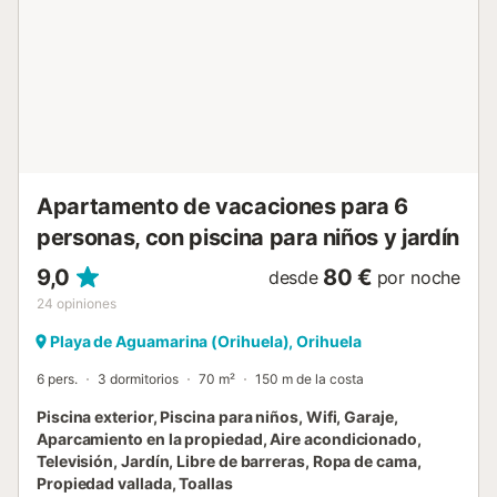
Además, cuenta con piscina compartida ideal para
refrescarse en los días calurosos, especialmente si viajas
con niños. El complejo residencial está cercado y cuenta
con mobiliario de jardín. Su ubicación es inmejorable. A
solo 900 metros de la playa de arena de La Zenia,
encontrarás supermercados, restaurantes y cafeterías a
300 metros. El aeropuerto de Murcia está a 50 km, lo que
facilita el acceso. Cerca también encontrarás el campo de
golf de Villamartin, el parque acuático Aquópolis y el
Apartamento de vacaciones para 6
parque natural de La Laguna de la Mata. El aparta...
personas, con piscina para niños y jardín
9,0
80 €
desde
por noche
24
opiniones
Playa de Aguamarina (Orihuela), Orihuela
6 pers.
3 dormitorios
70 m²
150 m de la costa
Piscina exterior, Piscina para niños, Wifi, Garaje,
Aparcamiento en la propiedad, Aire acondicionado,
Televisión, Jardín, Libre de barreras, Ropa de cama,
Propiedad vallada, Toallas