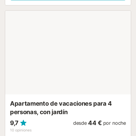
Underfloor heating in all rooms- Air conditioning in all
rooms- Washing machine, tumble dryer and dishwasher-
Hoover and other cleaning utensils- Iron, ironing board and
hairdryer- Bed linen and towels included in the priceIn the
outdoor area:- unique 30 metre long pool- North-facing
terrace with additional dining area- Large sun and
sunbathing roof terrace, directly accessible via the
terraceThis holiday flat offers:- 2 bedrooms- 2 bathrooms-
Living room with open-plan kitchen and dining area-
30sqm terrace with direct views of the pool- 80sqm roof
terrace with chilled lounge and 2 sun loungers, an open
shower and a unique view over the salt lagoon of
TorreviejaLocation and surroundings:The holiday flat is
located in a newly built residential complex with a large
plot and is very modern and comfortably furnished. The
urbanisation is surrounded by modern villas with well-kept
garde...
Apartamento de vacaciones para 4
personas, con jardín
9,7
44 €
desde
por noche
10
opiniones