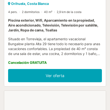
Orihuela, Costa Blanca
4 pers.
2 dormitorios
40 m²
2,9 km de la costa
Piscina exterior, Wifi, Aparcamiento en la propiedad,
Aire acondicionado, Televisión, Televisión por satélite,
Jardín, Ropa de cama, Toallas
Situado en Torrevieja, el apartamento vacacional
Bungalow planta Alta 29 tiene todo lo necesario para unas
vacaciones confortables. La propiedad de 40 m² consta
de una sala de estar, una cocina, 2 dormitorios y 1 baño,
por lo que puede alojar a 4 personas. Los servicios
Cancelación GRATUITA
adicionales incluyen una lavadora. Este alojamiento no
ofrece: Wi-Fi y aire acondicionado. Esta propiedad ofrece
acceso a una zona exterior compartida con piscina y
Ver oferta
jardín. El anfitrión recomienda visitar la Playa de La Mata,
la Playa de Los Locos y el Parque Natural de las Lagunas
de La Mata y Torrevieja, ideal para practicar senderismo y
observación de aves. En las inmediaciones también
encontrará campos de golf, como el Real Club de Golf
Campoamor. Hay una plaza de aparcamiento disponible
en la propiedad y hay aparcamiento gratuito disponible en