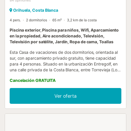
84
opiniones
Orihuela, Costa Blanca
4 pers.
2 dormitorios
65 m²
3,2 km de la costa
Piscina exterior, Piscina para niños, Wifi, Aparcamiento
en la propiedad, Aire acondicionado, Televisión,
Televisión por satélite, Jardín, Ropa de cama, Toallas
Esta Casa de vacaciones de dos dormitorios, orientada al
sur, con aparcamiento privado gratuito, tiene capacidad
para 4 personas. Situado en la urbanización Entregolf, en
una calle privada de la Costa Blanca, entre Torrevieja (Los
Altos) y Orihuela Costa (Villamartín).El Apartamento cuenta
Cancelación GRATUITA
con un gran solarium privado en la azotea con una mesa
de comedor, sillas, tumbonas, sombrilla, barbacoa y vistas
panorámicas. En la planta baja hay una terraza soleada
Ver oferta
durante todo el día con una gran mesa y sillas para comer.
El Apartamento vacacional consta de un salón, una cocina
muy bien equipada, que incluye una lavadora, 2
dormitorios y 1 baño. Los servicios adicionales incluyen Wi-
Fi apto para hacer videollamadas, una Smart TV de 50"
con canales de televisión por satélite en inglés, así como