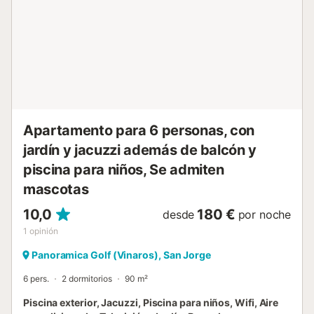
terraza, barbacoa. El alojamiento dispone de: lavadora,
plancha, trona, cuna, secador de pelo. Internet (Wifi,
gratis). A tener en cuenta: apartamento para no
fumadores. 1 mascota pequeña / perro. VT-46126-CS //
Reg. Nr.:
ESFCTU00001200900116004600000000000000000VT-
46126-CS7...
Apartamento para 6 personas, con
jardín y jacuzzi además de balcón y
piscina para niños, Se admiten
mascotas
10,0
180 €
desde
por noche
1
opinión
Panoramica Golf (Vinaros), San Jorge
6 pers.
2 dormitorios
90 m²
Piscina exterior, Jacuzzi, Piscina para niños, Wifi, Aire