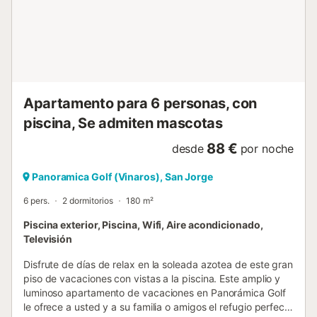
mediterránea. Haga excursiones a la costa cercana, donde
playas y calas le invitan a pasar relajantes horas junto al
mar. Aproveche la ubicación para descubrimientos
culinarios en restaurantes regionales o para excursiones
de un día a ciudades históricas de la provincia de
Castellón....
Apartamento para 6 personas, con
piscina, Se admiten mascotas
88 €
desde
por noche
Panoramica Golf (Vinaros), San Jorge
6 pers.
2 dormitorios
180 m²
Piscina exterior, Piscina, Wifi, Aire acondicionado,
Televisión
Disfrute de días de relax en la soleada azotea de este gran
piso de vacaciones con vistas a la piscina. Este amplio y
luminoso apartamento de vacaciones en Panorámica Golf
le ofrece a usted y a su familia o amigos el refugio perfecto