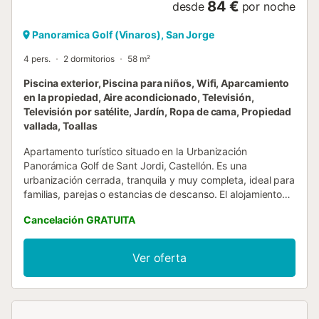
84 €
desde
por noche
Panoramica Golf (Vinaros), San Jorge
4 pers.
2 dormitorios
58 m²
Piscina exterior, Piscina para niños, Wifi, Aparcamiento
en la propiedad, Aire acondicionado, Televisión,
Televisión por satélite, Jardín, Ropa de cama, Propiedad
vallada, Toallas
Apartamento turístico situado en la Urbanización
Panorámica Golf de Sant Jordi, Castellón. Es una
urbanización cerrada, tranquila y muy completa, ideal para
familias, parejas o estancias de descanso. El alojamiento
tiene capacidad para 3 personas y cuenta con un
Cancelación GRATUITA
dormitorio doble, un dormitorio individual, salón, cocina
equipada y baño. Lo mejor del apartamento es su entorno:
la urbanización dispone de amplias zonas ajardinadas, 3
Ver oferta
piscinas —una tipo isla, una de gran tamaño y una infantil
—, pistas de tenis, pádel, fútbol y baloncesto, mesas de
ping pong, restaurante y centro de eventos. Es una opción
ideal para desconectar, disfrutar de la tranquilidad,