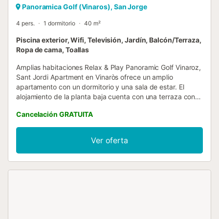
Panoramica Golf (Vinaros), San Jorge
4 pers.
1 dormitorio
40 m²
Piscina exterior, Wifi, Televisión, Jardín, Balcón/Terraza,
Ropa de cama, Toallas
Amplias habitaciones Relax & Play Panoramic Golf Vinaroz,
Sant Jordi Apartment en Vinaròs ofrece un amplio
apartamento con un dormitorio y una sala de estar. El
alojamiento de la planta baja cuenta con una terraza con
vistas al jardín, a la piscina y a la montaña. Instalaciones
Cancelación GRATUITA
excepcionales Los huéspedes disfrutan de un gimnasio,
una terraza para tomar el sol y una piscina al aire libre
durante todo el año. Entre los servicios adicionales se
Ver oferta
incluyen una pista de tenis, un parque infantil y conexión
WiFi gratuita en todo el establecimiento. Ubicación
conveniente El apartamento está situado a 25 km de la
plaza Constitución, a 48 km del Castillo de Chivert y a 75
km del aeropuerto de Castellón-Costa Azahar. Entre los
lugares de interés cercanos se incluyen el castillo de
Peñíscola, a 35 km, y el aeropuerto de Castellón-Costa
Azahar. Satisfacción del huésped Muy valorada por los