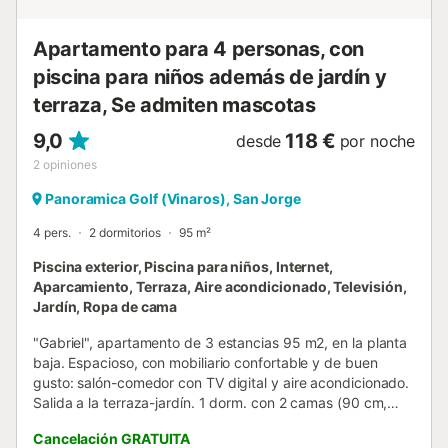
Apartamento para 4 personas, con
piscina para niños además de jardín y
terraza, Se admiten mascotas
9,0
118 €
desde
por noche
2
opiniones
Panoramica Golf (Vinaros), San Jorge
4 pers.
2 dormitorios
95 m²
Piscina exterior, Piscina para niños, Internet,
Aparcamiento, Terraza, Aire acondicionado, Televisión,
Jardín, Ropa de cama
"Gabriel", apartamento de 3 estancias 95 m2, en la planta
baja. Espacioso, con mobiliario confortable y de buen
gusto: salón-comedor con TV digital y aire acondicionado.
Salida a la terraza-jardín. 1 dorm. con 2 camas (90 cm,
190 cm de longitud). 1 dorm. con 1 cama de matrimonio
Cancelación GRATUITA
(135 cm, 190 cm de longitud), baño/bidet/WC. Cocina