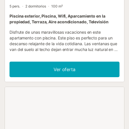
5 pers.
2 dormitorios
100 m²
Piscina exterior, Piscina, Wifi, Aparcamiento en la
propiedad, Terraza, Aire acondicionado, Televisión
Disfrute de unas maravillosas vacaciones en este
apartamento con piscina. Este piso es perfecto para un
descanso relajante de la vida cotidiana. Las ventanas que
van del suelo al techo dejan entrar mucha luz natural en el
interior, mientras que desde el sofá se puede echar un
vistazo al exterior. Siéntese aquí con una taza de café,
escuche su música favorita o cocinen juntos en la moderna
Ver oferta
cocina. Comience el día con un café matutino en la terraza
y disfrute de las maravillosas vistas sobre el campo.
Desayuna en paz y tranquilidad o termina el día aquí con
una acogedora copa de vino mientras las estrellas se
elevan en el cielo. Dese un chapuzón en la piscina, que
compartirá con otros huéspedes. Disfrute de unos días de
relax en Sant Jordi Golf y juegue en uno de los cuidados
campos de golf de la región con amplias vistas al campo.
Explore los tranquilos alrededores a pie o en bicicleta y
descubra pequeños pueblos, olivares y la típica naturaleza