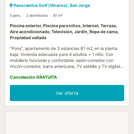
Panoramica Golf (Vinaros), San Jorge
5 pers.
2 dormitorios
81 m²
Piscina exterior, Piscina para niños, Internet, Terraza,
Aire acondicionado, Televisión, Jardín, Ropa de cama,
Propiedad vallada
"Pons", apartamento de 3 estancias 81 m2, en la planta
baja. Vivienda adecuada para 4 adultos + 1 niño. Con
mobiliario funcional y confortable: salón-comedor con
rincón-comedor, barra americana, TV satélite y TV digital
(pantalla plana), aire acondicionado y bomba de calor,
Cancelación GRATUITA
caliente. Salida a la terraza. 1 dorm. con 1 cama de
matrimonio (1 x 180 cm, 190 cm de longitud), baño/WC,
aire acondicionado y bomba de calor, caliente. Salida a la
Ver oferta
terraza. 1 dorm. con 1 x 1 literas (90 cm, 190 cm de
longitud), 1 cama de matrimonio (1 x 140 cm, 190 cm de
longitud), aire acondicionado y bomba de calor, caliente.
Cocina (horno, lavavajillas, 3 placas de vitrocerámica,
tostadora, hervidor de agua eléctrico, microondas,
cafetera eléctrica, Cápsulas de café (Nespresso) extra)
con calentador (60 litros). Ducha/WC. Terraza. Muebles de