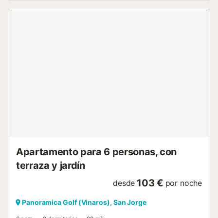
equipped with a washing machine, ironing board and iron,
making your daily life easier. The kitchen, the beating heart
of this flat, is superbly equipped, including a dishwasher
that will relieve you of household chores. The living and
dining room, with its TV with French and Spanish channels
and Wi-Fi access, is a convivial space perfect for relaxing
and sharing.Outside, the flat opens the door to a range of
leisure activities. You will have access to an 18-hole
international golf course, tennis courts, paddles, a football
pitch, as well as petanque courts and table tennis tables.
Rackets and balls are provided free of charge so that you
can make the most of these facilities, which are mostly free
of charge with the exception of the golf course. Younger
guests will love the children's play area and the variety of...
Apartamento para 6 personas, con
terraza y jardín
103 €
desde
por noche
Panoramica Golf (Vinaros), San Jorge