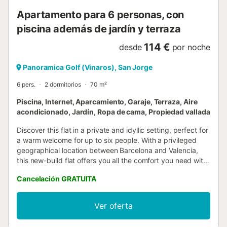
Apartamento para 6 personas, con
piscina además de jardín y terraza
114 €
desde
por noche
Panoramica Golf (Vinaros), San Jorge
6 pers.
2 dormitorios
70 m²
Piscina, Internet, Aparcamiento, Garaje, Terraza, Aire
acondicionado, Jardín, Ropa de cama, Propiedad vallada
Discover this flat in a private and idyllic setting, perfect for
a warm welcome for up to six people. With a privileged
geographical location between Barcelona and Valencia,
this new-build flat offers you all the comfort you need with
its top-quality furnishings and appliances. It's the ideal
Cancelación GRATUITA
place for a family getaway or a stay with friends, promising
to meet all your expectations.The interior reveals a warm,
functional space with two bedrooms fitted with high-
Ver oferta
quality bedding, ensuring a restful night's sleep. For your
convenience, there are also two modern bathrooms