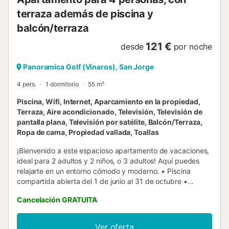
requieres, hay una opción de plaza de parking privada de
terraza además de piscina y
pago en el mismo edificio. Situado en la urban...
balcón/terraza
121 €
desde
por noche
Panoramica Golf (Vinaros), San Jorge
4 pers.
1 dormitorio
55 m²
Piscina, Wifi, Internet, Aparcamiento en la propiedad,
Terraza, Aire acondicionado, Televisión, Televisión de
pantalla plana, Televisión por satélite, Balcón/Terraza,
Ropa de cama, Propiedad vallada, Toallas
¡Bienvenido a este espacioso apartamento de vacaciones,
ideal para 2 adultos y 2 niños, o 3 adultos! Aquí puedes
relajarte en un entorno cómodo y moderno. • Piscina
compartida abierta del 1 de junio al 31 de octubre •
Disfruta de vistas al jardín y a las montañas desde tu
Cancelación GRATUITA
propio balcón • Acceso a actividades recreativas como
voleibol y ping-pong. Exterior : Descubre el encantador
espacio exterior con una piscina compartida abierta del 1
Ver oferta