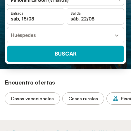
Panoramica Golf (Vinaros)
Entrada
Salida
sáb, 15/08
sáb, 22/08
Huéspedes
BUSCAR
Encuentra ofertas
Casas vacacionales
Casas rurales
Pisc