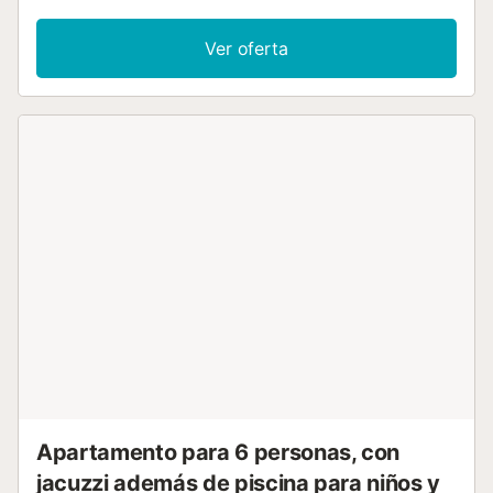
(horno, lavavajillas, 4 placas de vitrocerámica, tostadora,
microondas, congelador, cafetera eléctrica, Cápsulas de
Ver oferta
café (Nespresso) extra). Ducha/bidet/WC. Aire
acondicionado, aire caliente. Terraza-jardín. Muebles de
terraza, tumbonas (2). Vista a la piscina, a la localidad y
Campo de golf. El alojamiento dispone de: lavadora,
plancha, secador de pelo. Internet (Wifi, gratis). Plaza de
aparcamiento. A tener en cuenta: apartamento para no
fumadores. 1 mascota pequeña / perro. TV solamente ES.
VT-46007-CS // Reg. Nr.:
ESFCTU00001200900114740500000000000000000VT-
46007-CS7...
Apartamento para 6 personas, con
jacuzzi además de piscina para niños y