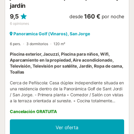
jardín
9,5
160 €
desde
por noche
6
opiniones
Panoramica Golf (Vinaros), San Jorge
6 pers.
3 dormitorios
120 m²
Piscina exterior, Jacuzzi, Piscina para niños, Wifi,
Aparcamiento en la propiedad, Aire acondicionado,
Televisión, Televisión por satélite, Jardín, Ropa de cama,
Toallas
Cerca de Peñíscola: Casa dúplex independiente situada en
una residencia dentro de la Panorámica Golf de Sant Jordi
/ San Jorge. - Primera planta ◦ Comedor / Salón con vistas
a la terraza orientada al sureste. ◦ Cocina totalmente
equipada. ◦ Cocina trasera ◦ Aseo para invitados - 1ª
Cancelación GRATUITA
planta: ◦ Dormitorio suite ◦ Habitación con cama de
matrimonio ◦ Habitación con 2 camas individuales ◦ Cuarto
de ducha Una plaza de aparcamiento delante de la casa.
Ver oferta
En esta residencia encontramos (con acceso libre): -