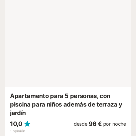
practicar deporte y pasar unos días en una zona cuidada
y familiar, cerca de la costa de Castellón....
Apartamento para 5 personas, con
piscina para niños además de terraza y
jardín
10,0
96 €
desde
por noche
1
opinión