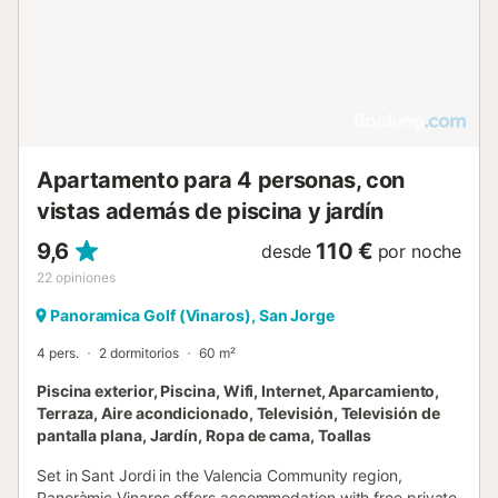
huéspedes, la propiedad es elogiada por su piscina y
ubicación. Si causa daños a la propiedad durante su
estancia, es posible que deba pagar de acuerdo con la
política de daños a la propiedad de YourRentals....
Apartamento para 4 personas, con
vistas además de piscina y jardín
9,6
110 €
desde
por noche
22
opiniones
Panoramica Golf (Vinaros), San Jorge
4 pers.
2 dormitorios
60 m²
Piscina exterior, Piscina, Wifi, Internet, Aparcamiento,
Terraza, Aire acondicionado, Televisión, Televisión de
pantalla plana, Jardín, Ropa de cama, Toallas
Set in Sant Jordi in the Valencia Community region,
Panoràmic Vinaros offers accommodation with free private