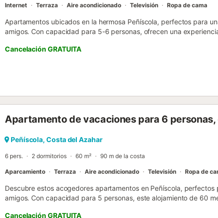
Internet
Terraza
Aire acondicionado
Televisión
Ropa de cama
Apartamentos ubicados en la hermosa Peñíscola, perfectos para una
amigos. Con capacidad para 5-6 personas, ofrecen una experiencia
metros de la increíble Playa Norte. Cuentan con dos dormitorios e
Cancelación GRATUITA
camas individuales, además de un sofá cama, garantizando un desc
huéspedes. Dispone de un baño completo con bañera, ideal para re
La cocina independiente está equipada con electrodomésticos como
microondas, cafetera y menaje. Además, cuenta con una zona de es
calefacción por bomba de calor para garantizar tu confort en cual
zona tranquila junto al mar, el apartamento está a corta distancia de
metros encontrarás un supermercado, y a 200 metros una parada de
Apartamento de vacaciones para 6 personas, 
casco antiguo están a unos 3.5 km, ofreciendo fácil acceso a restau
turísticas. IMPORTANTE: las fotografías de los interiores y exterior
variedad de apartamentos disponibles....
Peñíscola, Costa del Azahar
6 pers.
2 dormitorios
60 m²
90 m de la costa
Aparcamiento
Terraza
Aire acondicionado
Televisión
Ropa de c
Descubre estos acogedores apartamentos en Peñíscola, perfectos p
amigos. Con capacidad para 5 personas, este alojamiento de 60 m
cómodo y funcional para disfrutar de la costa mediterránea. Cuent
Cancelación GRATUITA
una cama doble y dos camas individuales, ideal para grupos o fami