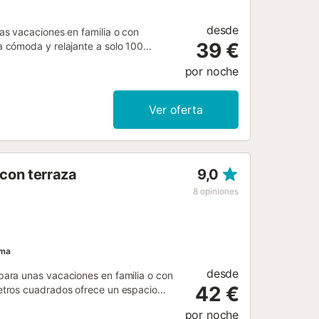
desde
s vacaciones en familia o con
39 €
 cómoda y relajante a solo 100
quipados con una cama doble y dos
por noche
anso confortable para todos los
lajarse después de un día de playa.
 nevera, lavadora, horno,
Ver oferta
tar con aire acondicionado y
quier época del año. Ubicado en una
 servicios esenciales. A solo 150
 autobús. El centro urbano y el
con terraza
9,0
rantes, tiendas y actividades
es son ejemplos y no representan la
8
opiniones
ama
desde
ara unas vacaciones en familia o con
42 €
etros cuadrados ofrece un espacio
an con dos dormitorios equipados con
por noche
lias. Dispone de dos baños, uno con