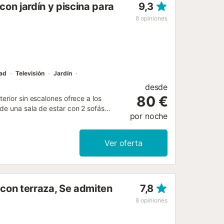
on jardín y piscina para
9,3
8
opiniones
dad
Televisión
Jardín
desde
80 €
erior sin escalones ofrece a los
de una sala de estar con 2 sofás
por noche
orios y 1 baño y por lo tanto puede
alta velocidad (apto para
o ofrece: aire acondicionado. El
Ver oferta
 Este alquiler de vacaciones cuenta
rute de la zona exterior compartida de
scina infantil y una ducha exterior. La
porte público están a poca distancia.
con terraza, Se admiten
7,8
de una mascota. No se permite fumar
 los huéspedes con la correcta
8
opiniones
han instalado dispositivos de ahorro