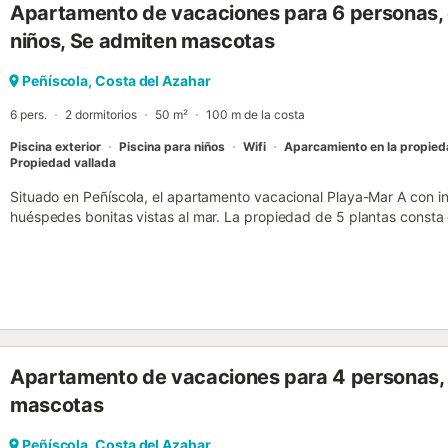
Apartamento de vacaciones para 6 personas, c
niños, Se admiten mascotas
Peñíscola, Costa del Azahar
6 pers.
2 dormitorios
50 m²
100 m de la costa
Piscina exterior
Piscina para niños
Wifi
Aparcamiento en la propie
Propiedad vallada
Situado en Peñíscola, el apartamento vacacional Playa-Mar A con int
huéspedes bonitas vistas al mar. La propiedad de 5 plantas consta 
cama para 2 personas cada uno, una cocina bien equipada, 2 dormit
acomodar a 6 personas. Los servicios adicionales incluyen Wi-Fi de 
videollamadas), televisión, ventilador y lavadora. Este alojamiento n
edificio en el que se encuentra el alojamiento dispone de ascensor.
con una terraza cubierta privada para relajarse por las tardes. Disf
nuestra propiedad, que incluye una piscina vallada, un jardín, una pi
propiedad está ubicada en cerca de la playa y los enlaces de trans
Apartamento de vacaciones para 4 personas, 
Hay aparcamiento disponible en un garaje. Se permite un máximo 
ni celebrar eventos. Esta propiedad tiene directrices para ayudar a
mascotas
separación de residuos. Se proporciona más información in situ. Se 
de agua en esta propiedad....
Peñíscola, Costa del Azahar