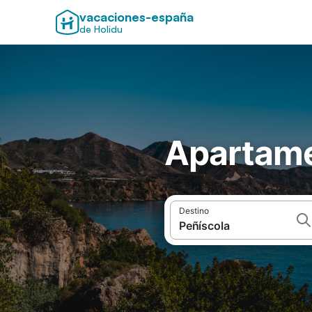
vacaciones-españa
de Holidu
Apartame
Destino