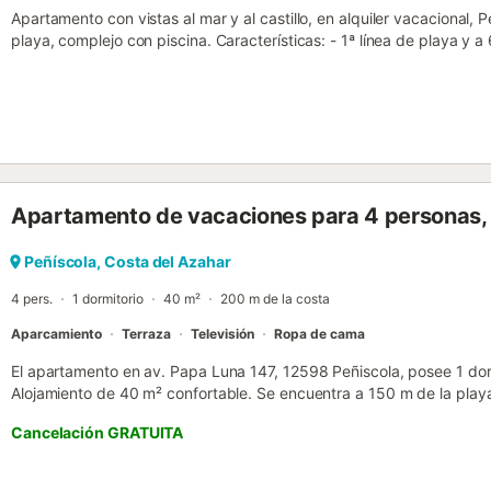
Apartamento con vistas al mar y al castillo, en alquiler vacacional, 
playa, complejo con piscina. Características: - 1ª línea de playa y 
Dormitorio de matrimonio: cama de 135 - 1 Dormitorio doble: 2 cama
con cama nido con 2 camas individuales de 90 - 1 baño con ducha 
sofá cama (140) - Cocina independiente equipada - Terraza equipad
desde el 15/06 al 15/09 - Ascensor - 2 plazas de parking exterior. 
Apartamento de vacaciones para 4 personas, 
Peñíscola, Costa del Azahar
4 pers.
1 dormitorio
40 m²
200 m de la costa
Aparcamiento
Terraza
Televisión
Ropa de cama
El apartamento en av. Papa Luna 147, 12598 Peñiscola, posee 1 dor
Alojamiento de 40 m² confortable. Se encuentra a 150 m de la play
estación de autobuses "Parada Bus Interurbano", 300 m del restaur
Cancelación GRATUITA
supermercado "Mercadona", 4 km de la ciudad "Peñiscola", 5 km de
km de la estación de tren "Benicarlo/Peñiscola", 8 km del parque na
Irta", 50 km del campo de Golf "Panoramica", 55 km del aeropuerto