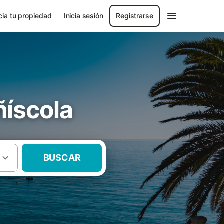
ia tu propiedad
Inicia sesión
Registrarse
íscola
BUSCAR