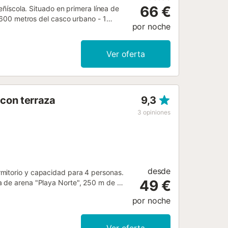
66 €
Peñíscola. Situado en primera línea de
a 600 metros del casco urbano - 1
por noche
s individuales de 90 - 1 Dormitorio
- 1 aseo - Salón comedor con TV y
a - Piscina comunitaria abierta
Ver oferta
-WIFI la temporada de verano...
con terraza
9,3
3
opiniones
desde
mitorio y capacidad para 4 personas.
49 €
a de arena "Playa Norte", 250 m de la
ante "La Luna", 3 km del
por noche
 la playa de roca "Raco Calent", 6
tural "Parque Natural de la Sierra de
 "Castellon", 100 km del parque de