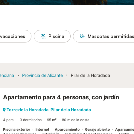
 vacaciones
Piscina
Mascotas permitida
enciana
Provincia de Alicante
Pilar de la Horadada
Apartamento para 4 personas, con jardín
Torre de la Horadada, Pilar de la Horadada
4 pers.
3 dormitorios
95 m²
80 m de la costa
Piscina exterior
Internet
Aparcamiento
Garaje abierto
Aparcamie