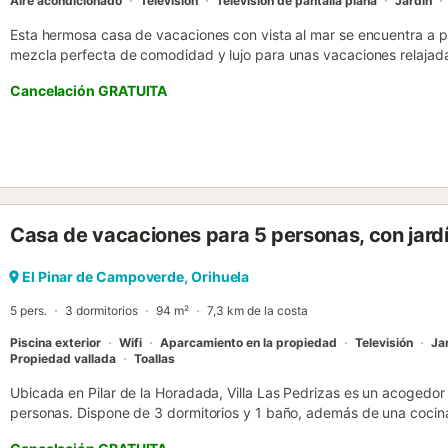
Aire acondicionado
Televisión
Televisión de pantalla plana
Jardín
Esta hermosa casa de vacaciones con vista al mar se encuentra a po
mezcla perfecta de comodidad y lujo para unas vacaciones relajadas 
de nueva construcción impresiona por su mobiliario luminoso y de al
Cancelación GRATUITA
decoración. No solo invita a relajarse en el cómodo sofá, sino tambi
conjuntas en el acogedor comedor. Además, podrán relajarse en parej
terrazas con impresionantes vistas al mar. La piscina se comparte 
una cocina totalmente equipada y una zona de barbacoa. La casa 
ofrece además espacio para guardar bicicletas. En las inmediacione
minutos a pie) y una gran variedad de actividades de ocio para niño
se encuentra a 50 minutos, mientras que el aeropuerto de San Javier
Casa de vacaciones para 5 personas, con jard
tanto, ambos aeropuertos son de fácil acceso y ofrecen una buena 
del nuevo edificio se caracteriza por un paisaje pintoresco y un amb
tanto para quienes buscan descanso como para los vacacionistas a
El Pinar de Campoverde, Orihuela
cafeterías invitan a disfrutar de especialidades locales e intern...
5 pers.
3 dormitorios
94 m²
7,3 km de la costa
Piscina exterior
Wifi
Aparcamiento en la propiedad
Televisión
Ja
Propiedad vallada
Toallas
Ubicada en Pilar de la Horadada, Villa Las Pedrizas es un acogedor
personas. Dispone de 3 dormitorios y 1 baño, además de una cocin
Desde la villa disfrutaréis de vistas a la montaña, Wi-Fi privado apt