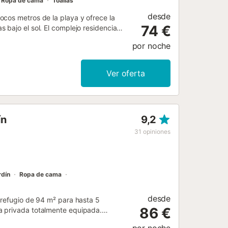
Ropa de cama
Toallas
desde
cos metros de la playa y ofrece la
74 €
bajo el sol. El complejo residencial
ta calidad, así como por su atractiva
por noche
én a disfrutar de comidas familiares
a en la piscina infinita de una de las
con otras dos estancias. También hay
Ver oferta
dispone de aparcamiento propio y
s encontrará diversas tiendas (a 5
s y adultos. El aeropuerto de Alicante
 está a solo 13 kilómetros. Por lo
ín
9,2
conexión con la propiedad. El entorno
iente relajado, que resulta atractivo
31
opiniones
ctivos. Numerosos restaurantes y
rdín
Ropa de cama
desde
 refugio de 94 m² para hasta 5
86 €
a privada totalmente equipada.
o para videollamadas, televisión,