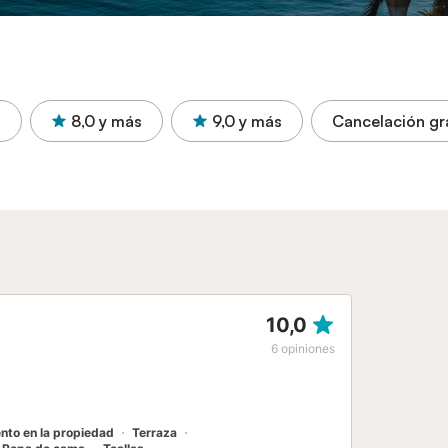
s
8,0
y más
9,0
y más
Cancelación gr
10,0
6
opiniones
nto en la propiedad
Terraza