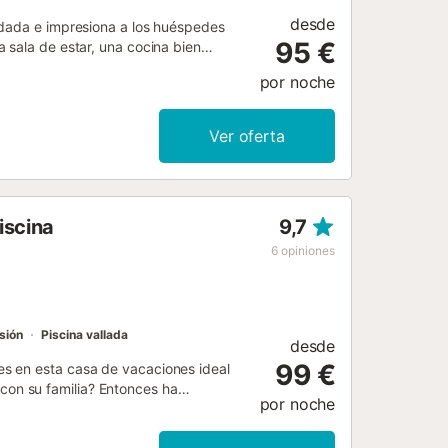
desde
adada e impresiona a los huéspedes
95 €
 sala de estar, una cocina bien
 por lo tanto puede acomodar a 6
por noche
d (apto para videollamadas), una smart
dicionado, así como una lavadora.
nfantil y ducha exterior. La
Ver oferta
estaurantes y tiendas a 300 metros.
arcamiento gratuito disponible en la
ablecimiento ofrece un cómodo sistema
iscina
9,7
6
opiniones
sión
Piscina vallada
desde
99 €
s en esta casa de vacaciones ideal
e con su familia? Entonces ha
por noche
la playa de arena, encontrará un
es de madera maciza y los colores