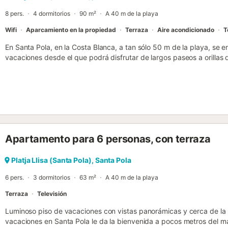
8 pers.
4 dormitorios
90 m²
A 40 m de la playa
Wifi
Aparcamiento en la propiedad
Terraza
Aire acondicionado
T
En Santa Pola, en la Costa Blanca, a tan sólo 50 m de la playa, se
vacaciones desde el que podrá disfrutar de largos paseos a orillas 
plantas, encontrará dos dormitorios con baño completo y lavadora e
más con otro baño y secadora en la segunda planta y un acogedor 
planta baja. Aquí podrá pasar tranquilas cenas y disfrutar del buen
una amplia oferta de bares y restaurantes para degustar la excele
pesquero. En la playa podrá practicar diversos deportes acuáticos 
el interior encontrará preciosas rutas de senderismo en la reserva na
cuna y trona disponibles bajo petición y con cargo adicional....
Apartamento para 6 personas, con terraza
Platja Llisa (Santa Pola), Santa Pola
6 pers.
3 dormitorios
63 m²
A 40 m de la playa
Terraza
Televisión
Luminoso piso de vacaciones con vistas panorámicas y cerca de la 
vacaciones en Santa Pola le da la bienvenida a pocos metros del m