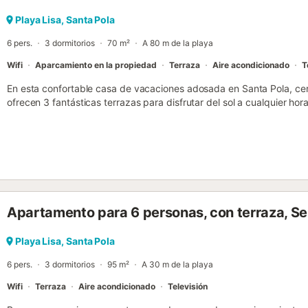
Playa Lisa, Santa Pola
6 pers.
3 dormitorios
70 m²
A 80 m de la playa
Wifi
Aparcamiento en la propiedad
Terraza
Aire acondicionado
T
En esta confortable casa de vacaciones adosada en Santa Pola, cerc
ofrecen 3 fantásticas terrazas para disfrutar del sol a cualquier hora
paseo marítimo son ideales para dar largos paseos a pie o en bicicle
las olas. A sólo 2,5 km del puerto de Santa Pola, encontrará numer
ocio. No se pierda la lonja de pescado, con pescado fresco de la bah
las 7 de la tarde. Visite también el parque natural de Las Salinas c
especialmente sus famosos flamencos. Cuna y trona disponibles bajo
Apartamento para 6 personas, con terraza, S
Playa Lisa, Santa Pola
6 pers.
3 dormitorios
95 m²
A 30 m de la playa
Wifi
Terraza
Aire acondicionado
Televisión