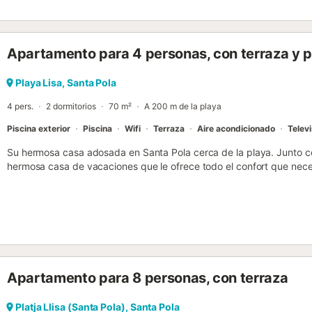
Apartamento para 4 personas, con terraza y pi
Playa Lisa, Santa Pola
4 pers.
2 dormitorios
70 m²
A 200 m de la playa
Piscina exterior
Piscina
Wifi
Terraza
Aire acondicionado
Televi
Su hermosa casa adosada en Santa Pola cerca de la playa. Junto co
hermosa casa de vacaciones que le ofrece todo el confort que nece
terrazas con cómodos muebles de jardín le dan la opción de pasar ti
sala de estar y disfrutar de su tiempo en familia. Broncéense, chap
piscina comunitaria durante el día. Este hermoso pueblo pesquero es
época del año. Santa Pola le ofrece sus amplias playas, así como e
hermoso bulevar con restaurantes que sirven todo tipo de platos nac
con la deliciosa selección. El bulevar desemboca en el puerto pesq
pescado de la bahía. Todas las tardes, excepto los domingos, se 
Apartamento para 8 personas, con terraza
mismo puerto. También en el centro se encuentra el castillo y la pla
buen ambiente durante todo el año....
Platja Llisa (Santa Pola), Santa Pola