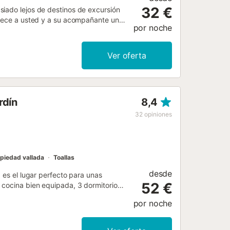
32 €
siado lejos de destinos de excursión
frece a usted y a su acompañante un
por noche
 este llamativo sofá o tomen juntos
rutan de las vistas al mar. La playa de
mar el sol o construir castillos de
Ver oferta
bañarse, practicar deportes
 puerto pesquero, famoso por el
comprar directamente en el puerto
nta Pola son famosas por la
rdín
8,4
s vistas desde el faro. También hay un
maravillosas vacaciones en familia en
32
opiniones
piedad vallada
Toallas
desde
 es el lugar perfecto para unas
52 €
 cocina bien equipada, 3 dormitorios,
sus comodidades encontrarás TV, aire
por noche
n el dispensador de agua fría,
miento no dispone de Wi-Fi. La
azas abiertas y balcón. A menos de 15