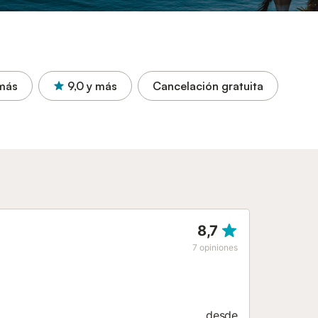
más
9,0
y más
Cancelación gratuita
8,7
7
opiniones
desde