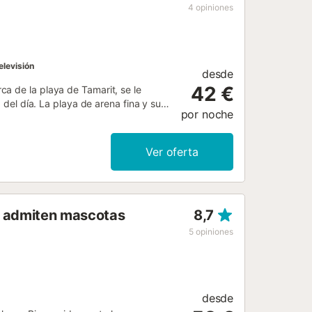
4
opiniones
elevisión
desde
42 €
a de la playa de Tamarit, se le
 del día. La playa de arena fina y su
por noche
ta, patinar o disfrutar del sonido de
osos pubs, restaurantes y opciones de
ía, abierta todos los días a partir de
Ver oferta
on gran variedad de aves,
 petición y con cargo extra....
e admiten mascotas
8,7
5
opiniones
desde