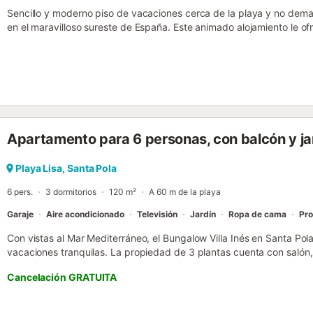
Sencillo y moderno piso de vacaciones cerca de la playa y no dema
en el maravilloso sureste de España. Este animado alojamiento le o
lugar maravilloso para sentirse como en casa. Pónganse cómodos en
el desayuno altanero mientras sienten el cálido aire veraniego y disf
arena está a sólo 90 metros de su alojamiento, donde podrá nadar, to
arena. En Santa Pola encontrará kilómetros de playas donde podrá 
acuáticos o pasear por los paseos marítimos. La rambla conduce al
maravilloso Peix de Santa Pola, pescado de la bahía que se puede 
todas las tardes (excepto los domingos). Además, las salinas de Sa
Apartamento para 6 personas, con balcón y ja
biodiversidad de aves, incluidos los flamencos, o las espectaculare
parque de atracciones, Pola Park, que encantará a los niños. Unas 
la provincia de Alicante....
Playa Lisa, Santa Pola
6 pers.
3 dormitorios
120 m²
A 60 m de la playa
Garaje
Aire acondicionado
Televisión
Jardín
Ropa de cama
Pro
Con vistas al Mar Mediterráneo, el Bungalow Villa Inés en Santa Pola
vacaciones tranquilas. La propiedad de 3 plantas cuenta con salón,
1 baño y un aseo adicional, con capacidad para 6 personas. Entre 
Cancelación GRATUITA
acondicionado, ventilador y lavadora. Refréscate cuando quieras co
perfecto para recuperar energías tras un día en la playa. Este aloja
propiedad cuenta con espacio exterior privado con jardín, dos terr