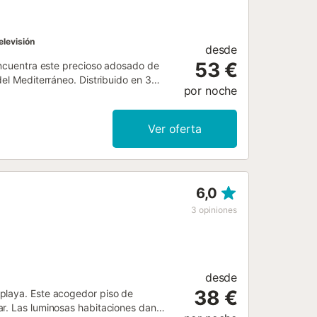
elevisión
desde
53 €
 encuentra este precioso adosado de
del Mediterráneo. Distribuido en 3
por noche
n la primera planta, dos dormitorios
comedor con una gran terraza en la
 clima de esta zona. En Santa Pola hay
Ver oferta
nte gastronomía de este pueblo
como kitesurf, kayak y windsurf, y en
tural 'Las Salinas de Santa Pola'. Hay
6,0
3
opiniones
desde
38 €
playa. Este acogedor piso de
ar. Las luminosas habitaciones dan