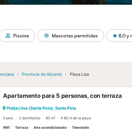
Piscina
Mascotas permitidas
8,0
y 
enciana
Provincia de Alicante
Playa Lisa
Apartamento para 5 personas, con terraza
Platja Llisa (Santa Pola), Santa Pola
5 pers.
2 dormitorios
80 m²
A 80 m de la playa
Wifi
Terraza
Aire acondicionado
Televisión