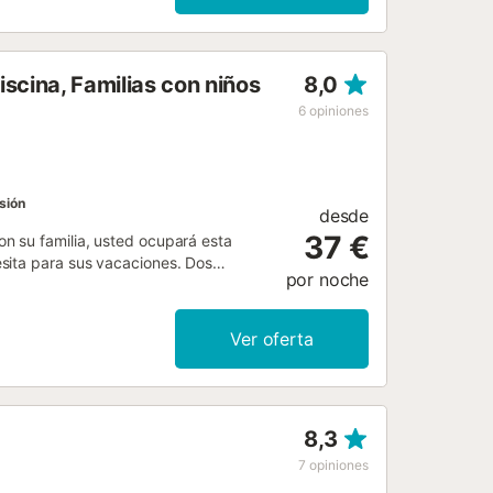
scina, Familias con niños
8,0
6
opiniones
sión
desde
37 €
n su familia, usted ocupará esta
sita para sus vacaciones. Dos
por noche
empo al aire libre o en la hermosa
oteen y refrésquense juntos en la
 ideal para su visita en cualquier
Ver oferta
l puerto deportivo, que cuenta con un
ionales e internacionales. Deléitese
uero, famoso por su maravilloso
puede comprar pescado fresco en el
8,3
za de la Glorieta, que ofrece muy
7
opiniones