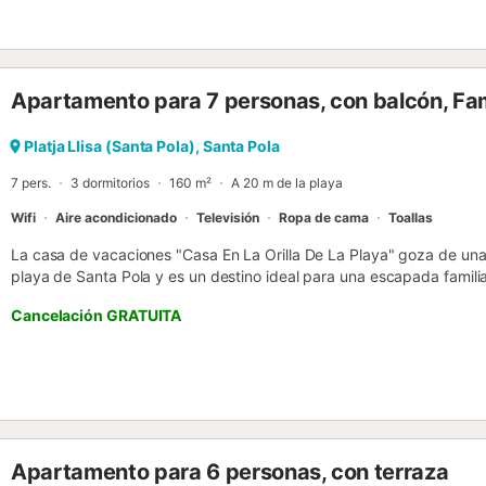
minutos a pie hay una pista de tenis, y cerca encontrarás restauran
Dispone de plaza de garaje. Se admite una mascota. No se permiten
Apartamento para 7 personas, con balcón, Fam
Platja Llisa (Santa Pola), Santa Pola
7 pers.
3 dormitorios
160 m²
A 20 m de la playa
Wifi
Aire acondicionado
Televisión
Ropa de cama
Toallas
La casa de vacaciones "Casa En La Orilla De La Playa" goza de una 
playa de Santa Pola y es un destino ideal para una escapada famili
de una sala de estar, una cocina, 3 dormitorios y 2 baños y tiene 
Cancelación GRATUITA
servicios y comodidades adicionales incluyen Wi-Fi, televisión, air
lavavajillas. Su zona exterior privada incluye una terraza descubiert
Se admiten familias con niños. No se permiten mascotas, fumar ni ce
Apartamento para 6 personas, con terraza