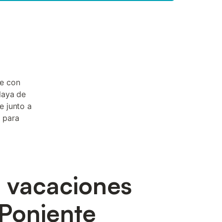
te con
Playa de
e junto a
o para
e vacaciones
 Poniente