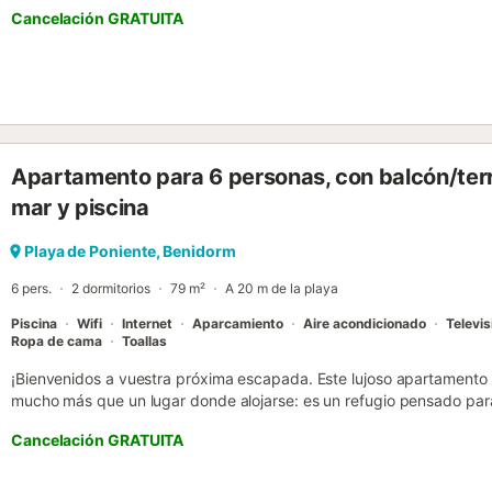
Cancelación GRATUITA
Apartamento para 6 personas, con balcón/terr
mar y piscina
Playa de Poniente, Benidorm
6 pers.
2 dormitorios
79 m²
A 20 m de la playa
Piscina
Wifi
Internet
Aparcamiento
Aire acondicionado
Televis
Ropa de cama
Toallas
¡Bienvenidos a vuestra próxima escapada. Este lujoso apartamento
mucho más que un lugar donde alojarse: es un refugio pensado para 
santuario de elegancia y confort en cada rincón. Al entrar, os envo
Cancelación GRATUITA
sofisticación y calidez, diseñada para que cada momento sea mem
cuidada al detalle, el ambiente respira un encanto acogedor, donde 
armonía de los colores os harán sentir en el paraíso. La joya del ap