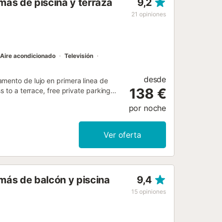
ás de piscina y terraza
9,2
Desde la cafetera hasta el horno de
able. Descubre su espectacular
21
opiniones
estrellas o desayunos con vistas al
ante y las plantas en macetas cr...
Aire acondicionado
Televisión
desde
mento de lujo en primera linea de
138 €
s to a terrace, free private parking
por noche
Ver oferta
más de balcón y piscina
9,4
15
opiniones