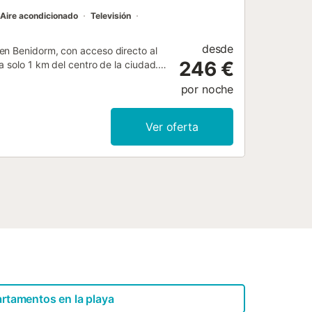
Aire acondicionado
Televisión
desde
en Benidorm, con acceso directo al
246 €
a solo 1 km del centro de la ciudad.
 y 2 camas individuales, además de 2
por noche
anso, mientras que la cocina
ara su comodidad. El apartamento
elevisión de pantalla plana y WiFi en
Ver oferta
ue viajan con niños. En el exterior,
as para disfrutar de las vistas. La
la azotea. Hay aparcamiento privado
iedad es para no fumadores en todas
estación de tren y el transporte
rtamentos en la playa