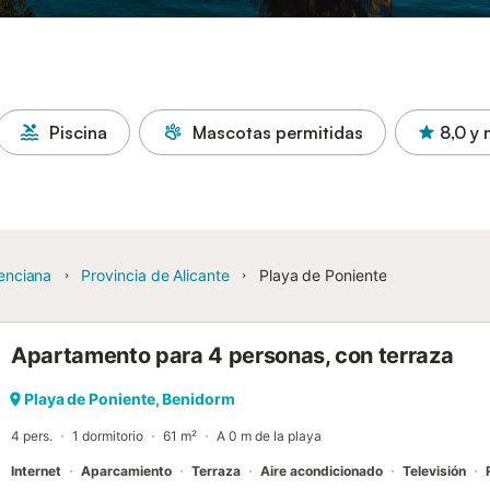
Piscina
Mascotas permitidas
8,0
y 
enciana
Provincia de Alicante
Playa de Poniente
Apartamento para 4 personas, con terraza
Playa de Poniente, Benidorm
4 pers.
1 dormitorio
61 m²
A 0 m de la playa
Internet
Aparcamiento
Terraza
Aire acondicionado
Televisión