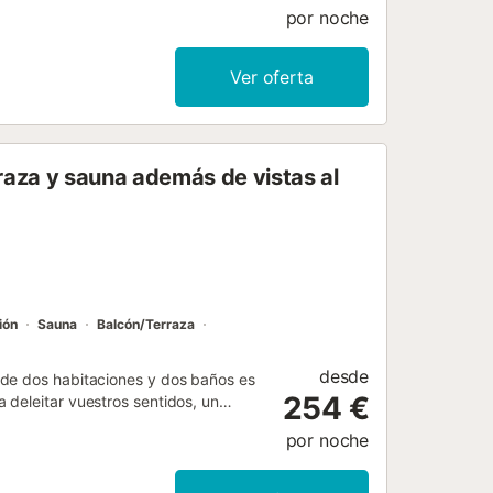
por noche
Ver oferta
aza y sauna además de vistas al
ión
Sauna
Balcón/Terraza
desde
 de dos habitaciones y dos baños es
254 €
deleitar vuestros sentidos, un
lverá una atmósfera exquisita de
por noche
orable. Con una decoración moderna,
la suavidad de las texturas y la
artamento es, sin duda, su amplio