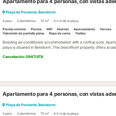
Apartamento para 4 personas, con vistas adem
Aquí podrás deleitar a tus invitados con tus creaciones culinarias. 
convección, todo está pensado para que tu experiencia sea inolvid
terraza amueblada desde la que podrás disfrutar de cenas bajo las 
Playa de Poniente, Benidorm
amanecer sobre el Mar Mediterráneo. Inolvidable!! El mobiliario eleg
4 pers.
2 dormitorios
70 m²
A 0 m de la playa
Piscina exterior
Piscina
Wifi
Internet
Aparcamiento
Terraza
Televisión de pantalla plana
Ropa de cama
Toallas
Boasting air-conditioned accommodation with a rooftop pool, Aparta
playa is situated in Benidorm. This beachfront property offers acces
and free WiFi....
Cancelación GRATUITA
Apartamento para 4 personas, con vistas ade
Playa de Poniente, Benidorm
4 pers.
2 dormitorios
70 m²
A 0 m de la playa