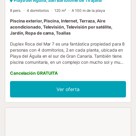
Playa del Águila, San Bartolomé de Tirajana
8 pers.
4 dormitorios
120 m²
A 100 m de la playa
Piscina exterior, Piscina, Internet, Terraza, Aire
acondicionado, Televisión, Televisión por satélite,
Jardín, Ropa de cama, Toallas
Duplex Roca del Mar 7 es una fantástica propiedad para 8
personas con 4 dormitorios, 2 en cada planta, ubicada en
Playa del Águila en el sur de Gran Canaria. También tiene
piscina comunitaria, en un complejo con mucho sol y muy
tranquilo. Alojamiento vacacional de 4 habitaciones, tres
Cancelación GRATUITA
con cama de matrimonio y una con litera. Dos dormitorios
se distribuyen en la casa principal, con aire acondicionado
y los otros dos dormitorios están bajando una pequeña
Ver oferta
escalera en la zona inferior (independiente de la casa,
debajo del solárium) y no tienen aire acondicionado (solo
ventiladores) y no son recomendables, para los meses de
verano (debido al excesivo calor). Cocina totalmente
equipada, bonitos accesorios y equipamiento, en una
ubicación privilegiada; cerca de la playa, restaurantes y
todos los servicios. Dúplex Roca del Mar 7 es una casa
especial decorada con mucho encanto tradicional, y con