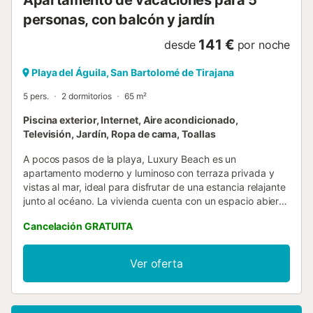
Apartamento de vacaciones para 5
personas, con balcón y jardín
141 €
desde
por noche
Playa del Águila, San Bartolomé de Tirajana
5 pers.
2 dormitorios
65 m²
Piscina exterior, Internet, Aire acondicionado,
Televisión, Jardín, Ropa de cama, Toallas
A pocos pasos de la playa, Luxury Beach es un
apartamento moderno y luminoso con terraza privada y
vistas al mar, ideal para disfrutar de una estancia relajante
junto al océano. La vivienda cuenta con un espacio abierto
de salón con cocina integrada totalmente equipada,
Cancelación GRATUITA
creando un ambiente práctico y acogedor tanto para
estancias cortas como largas. El balcón exterior es uno de
sus grandes atractivos, perfecto para disfrutar del sol,
Ver oferta
desayunar al aire libre o contemplar amaneceres únicos
con vistas al mar. Ubicado en un complejo cuidado con
piscina, jardines y acceso directo a la playa, ofrece un
entorno tranquilo y agradable....