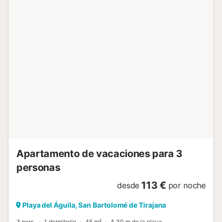
Recomendaciones locales, reservas de taxis, etc. Gran
Canaria es un gran destino con casi 60km de playas para
disfrutar en familia y con una parte occidental declarada
Reserva de la Biosfera. Es un espacio natural único por su
belleza y por la gran variedad de ecosistemas que
alberga. IMPORTANTE: Antes de la llegada, es obligatorio
para todos los huéspedes (todas las edades) registrarse a
través del enlace que proporcionamos. Importante: Para
poder facilitar el acceso a la propiedad, durante el proceso
de registro (check-in) será necesario proporcionar una
tarjeta de crédito o débito válida como garantía. Esta
tarjeta podrá utilizarse únicamente para cubrir posibles
daños ocasionados en la propiedad durante la estancia,
de acuerdo con las condiciones de alojamient...
Apartamento de vacaciones para 3
personas
113 €
desde
por noche
Playa del Águila, San Bartolomé de Tirajana
3 pers.
1 dormitorio
45 m²
A 30 m de la playa