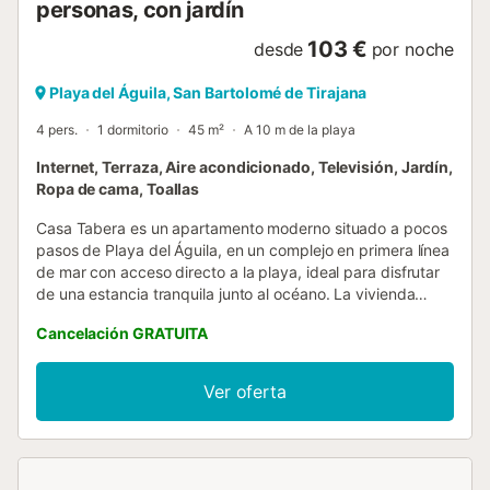
personas, con jardín
103 €
desde
por noche
Playa del Águila, San Bartolomé de Tirajana
4 pers.
1 dormitorio
45 m²
A 10 m de la playa
Internet, Terraza, Aire acondicionado, Televisión, Jardín,
Ropa de cama, Toallas
Casa Tabera es un apartamento moderno situado a pocos
pasos de Playa del Águila, en un complejo en primera línea
de mar con acceso directo a la playa, ideal para disfrutar
de una estancia tranquila junto al océano. La vivienda
cuenta con un salón con cocina integrada, un dormitorio y
Cancelación GRATUITA
un baño, ofreciendo un espacio cómodo y funcional tanto
para escapadas cortas como para estancias más largas.
Su terraza privada con vistas al mar es uno de sus
Ver oferta
grandes atractivos, perfecta para desayunar al aire libre,
relajarse o disfrutar de amaneceres espectaculares.
Ubicado en un complejo cuidado con piscina comunitaria
climatizada, solárium y jardines con palmeras, ofrece un