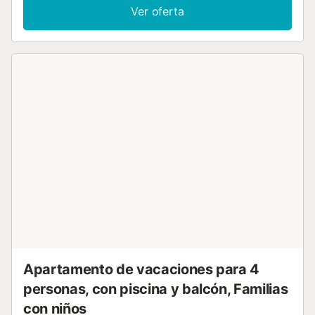
opiniones de viajeros. Visítanos para descubrir todo lo que
Ver oferta
necesitas saber para una estancia inolvidable. Recibirás un
código especial para acceder a la entrada del
supermercado más cercano, lo que te permitirá
abastecerle de lo esencial y dirigirte directamente a tu
hogar lejos de casa. Entra en la sala de estar, donde la
comodidad se combina con impresionantes vistas. Relájate
en los cómodos asientos, disfruta de tus programas
favoritos en la televisión y contempla el océano. La sala de
estar se conecta perfectamente con una cocina moderna,
equipada con una gran zona de cocción perfecta para
preparar deliciosas comidas. La propiedad cuenta con un
baño elegante y moderno diseñado para tu comodidad.
También encontrarás un acogedor dormitorio con una
cama doble, un ventilador para mantenerte fresco, un
televisor para entretenerte y un gran armario para guardar
todas tus pertenencias. Salga y descúbrase en unos
jardines bellamente cuidados con acceso directo al
pintoresco paseo marítimo. Disfrute de tranquilos...
Apartamento de vacaciones para 4
personas, con piscina y balcón, Familias
con niños