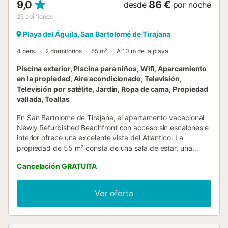
9,0
86 €
desde
por noche
25
opiniones
Playa del Águila, San Bartolomé de Tirajana
4 pers.
2 dormitorios
55 m²
A 10 m de la playa
Piscina exterior, Piscina para niños, Wifi, Aparcamiento
en la propiedad, Aire acondicionado, Televisión,
Televisión por satélite, Jardín, Ropa de cama, Propiedad
vallada, Toallas
En San Bartolomé de Tirajana, el apartamento vacacional
Newly Refurbished Beachfront con acceso sin escalones e
interior ofrece una excelente vista del Atlántico. La
propiedad de 55 m² consta de una sala de estar, una
cocina bien equipada, 2 dormitorios y 1 baño, por lo que
Cancelación GRATUITA
puede alojar hasta 4 personas. Los servicios adicionales
incluyen Wi-Fi de alta velocidad apto para videollamadas,
un espacio de trabajo dedicado para la oficina en casa,
Ver oferta
televisor, aire acondicionado, lavadora y toallas de playa o
piscina. También hay disponible una cuna y una trona. El
edificio dispone de ascensor. La propiedad ofrece acceso