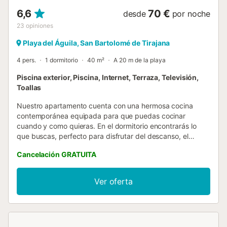
6,6
70 €
desde
por noche
23
opiniones
Playa del Águila, San Bartolomé de Tirajana
4 pers.
1 dormitorio
40 m²
A 20 m de la playa
Piscina exterior, Piscina, Internet, Terraza, Televisión,
Toallas
Nuestro apartamento cuenta con una hermosa cocina
contemporánea equipada para que puedas cocinar
cuando y como quieras. En el dormitorio encontrarás lo
que buscas, perfecto para disfrutar del descanso, el
bienestar y la desconexión. Totalmente equipado y
Cancelación GRATUITA
amueblado, además de contar con buena iluminación.
Tiene un bonito balcón para que puedas disfrutar de los
maravillosos paisajes que se encuentran en las Islas
Ver oferta
Canarias. Siéntate en nuestra terraza y tómate una copa
disfrutando de la calma del atardecer. Nuestro equipo
estará a su disposición para resolver cualquier problema o
duda que pueda tener durante su estancia.