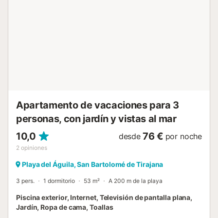
Dunas de Maspalomas a 13 minutos en coche. Se admite
un máximo de 2 mascotas por un suplemento. No se
permite fumar ni celebrar eventos. Este alquiler cuenta con
características de ahorro de luz y agua....
Apartamento de vacaciones para 3
personas, con jardín y vistas al mar
10,0
76 €
desde
por noche
2
opiniones
Playa del Águila, San Bartolomé de Tirajana
3 pers.
1 dormitorio
53 m²
A 200 m de la playa
Piscina exterior, Internet, Televisión de pantalla plana,
Jardín, Ropa de cama, Toallas