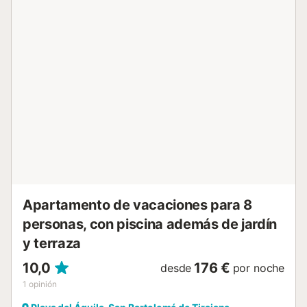
a una zona exterior compartida con piscina vallada,
piscina infantil y ducha exterior. Está ubicada a pie de
playa y los enlaces de transporte público se encuentran a
poca distancia. Hay una plaza de aparcamiento disponible
en el recinto. No se permiten mascotas, fumar ni celebrar
eventos. Hay cámaras de seguridad y dispositivos de
grabación de audio en las instalaciones. Este alquiler
cuenta con características de ahorro de luz y agua....
Apartamento de vacaciones para 8
personas, con piscina además de jardín
y terraza
10,0
176 €
desde
por noche
1
opinión