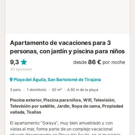
el"Restaurante O´Canastro Gallego" y a 6 km del
restaurante "West End Restaurant", De oferta de ocio está
situado a 9 km del parque de atracciones "Holidayworld
Maspalomas" a 13 km del parque acuático "Aqualand
Maspalomas" y a 14 km del campo de Golf "Maspalomas
Golf". Sitios emblemáticos para visitar: "Pico de las Nieves"
a 35 km, a 39 km del "Roque Nublo", 48 km del pueblo de
Apartamento de vacaciones para 3
"T...
personas, con jardín y piscina para niños
9,3
86 €
desde
por noche
30
opiniones
Playa del Águila, San Bartolomé de Tirajana
3 pers.
1 dormitorio
50 m²
A 60 m de la playa
Piscina exterior, Piscina para niños, Wifi, Televisión,
Televisión por satélite, Jardín, Ropa de cama, Propiedad
vallada, Toallas
El apartamento "Soraya", muy bien amueblado y con
vistas al mar, forma parte de un complejo vacacional
situado directamente en Playa del Águila, en el municipio