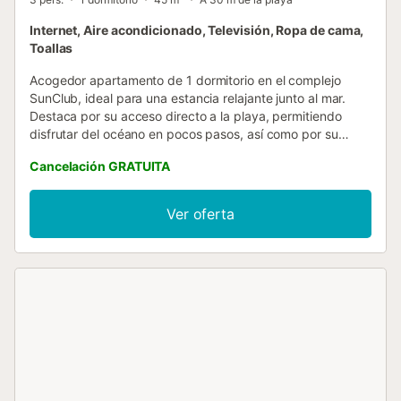
Internet, Aire acondicionado, Televisión, Ropa de cama,
Toallas
Acogedor apartamento de 1 dormitorio en el complejo
SunClub, ideal para una estancia relajante junto al mar.
Destaca por su acceso directo a la playa, permitiendo
disfrutar del océano en pocos pasos, así como por su
piscina comunitaria climatizada y sus agradables jardines
Cancelación GRATUITA
tropicales, perfectos para relajarse durante todo el año. La
vivienda cuenta con un salón-comedor con salida directa a
la terraza y jardín privado con vistas al mar, un espacio
Ver oferta
ideal para desayunos al sol o cenas al aire libre en un
entorno tranquilo....