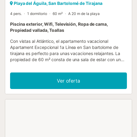
Playa del Águila, San Bartolomé de Tirajana
4 pers.
1 dormitorio
60 m²
A 20 m de la playa
Piscina exterior, Wifi, Televisión, Ropa de cama,
Propiedad vallada, Toallas
Con vistas al Atlántico, el apartamento vacacional
Apartament Excepcional 1a Línea en San bartolome de
tirajana es perfecto para unas vacaciones relajantes. La
propiedad de 60 m² consta de una sala de estar con un
sofá cama para 2 personas, una cocina bien equipada, 1
dormitorio y 1 baño, por lo que puede alojar a 4 personas.
Los servicios adicionales incluyen Wi-Fi de alta velocidad
Ver oferta
(apto para videollamadas), televisión y lavadora.
Desafortunadamente, este alojamiento no ofrece: aire
acondicionado. Este alquiler de vacaciones cuenta con
terrazas privadas, tanto cubiertas como descubiertas,
para relajarse por las tardes. Esta propiedad cuenta con
una zona exterior compartida con piscina y ducha exterior.
El alojamiento está a sólo 2 km de San Agustín, donde hay
playas, un centro comercial y múltiples restaurantes.
Maspalomas está a 10 minutos en coche y las famosas