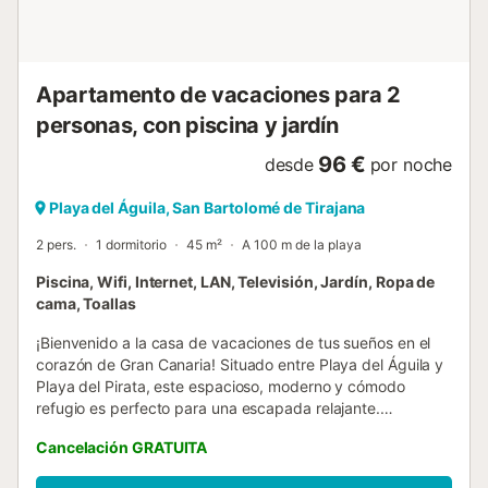
Apartamento de vacaciones para 2
personas, con piscina y jardín
96 €
desde
por noche
Playa del Águila, San Bartolomé de Tirajana
2 pers.
1 dormitorio
45 m²
A 100 m de la playa
Piscina, Wifi, Internet, LAN, Televisión, Jardín, Ropa de
cama, Toallas
¡Bienvenido a la casa de vacaciones de tus sueños en el
corazón de Gran Canaria! Situado entre Playa del Águila y
Playa del Pirata, este espacioso, moderno y cómodo
refugio es perfecto para una escapada relajante.
Gestionado por CanariasGetaway, nuestro sitio web es tu
Cancelación GRATUITA
recurso de referencia para conocer las últimas ofertas,
experiencias emocionantes en la isla y excelentes