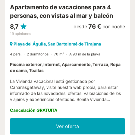
16 minutos en coc...
Apartamento de vacaciones para 4
personas, con vistas al mar y balcón
8,7
76 €
desde
por noche
19
opiniones
Playa del Águila, San Bartolomé de Tirajana
4 pers.
2 dormitorios
70 m²
A 90 m de la playa
Piscina exterior, Internet, Aparcamiento, Terraza, Ropa
de cama, Toallas
La Vivienda vacacional está gestionada por
Canariasgetaway, visite nuestra web propia, para estar
informado de las novedades, ofertas, valoraciones de los
viajeros y experiencias ofertadas. Bonita Vivienda
Vacacional en Bahía Feliz que cuenta con 2 dormitorios
Cancelación GRATUITA
dobles y con capacidad para 4 personas. El alojamiento
consta 70 m² bien amueblado y muy es muy luminoso y
tiene un bonito balcón con pequeña mesa y sillas donde
Ver oferta
contemplar el mar. La urbanización cuenta con piscina