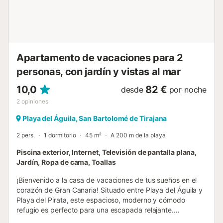
tres comensales con sus cómodos asientos, desde donde
también se puede trabajar, gracias a la alta velocidad de
internet y ayudado por la inspiración de ...
Apartamento de vacaciones para 2
personas, con jardín y vistas al mar
10,0
82 €
desde
por noche
2
opiniones
Playa del Águila, San Bartolomé de Tirajana
2 pers.
1 dormitorio
45 m²
A 200 m de la playa
Piscina exterior, Internet, Televisión de pantalla plana,
Jardín, Ropa de cama, Toallas
¡Bienvenido a la casa de vacaciones de tus sueños en el
corazón de Gran Canaria! Situado entre Playa del Águila y
Playa del Pirata, este espacioso, moderno y cómodo
refugio es perfecto para una escapada relajante.
Gestionado por CanariasGetaway, nuestro sitio web es tu