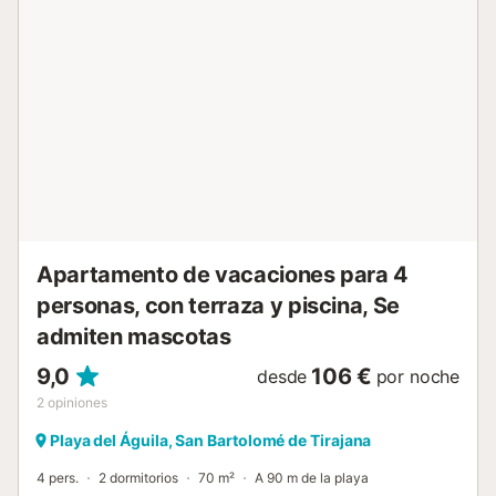
todas las comodidades: lavadora, plancha, tostadora,
lavavajillas y aire acondicionado en el salón y dos de los
cuatro dormitorios. Incluso dispone de una zona de
comedor en la terraza, donde disfrutar de una comida
familiar y luego darse un baño en la piscina comunitaria o
en la playa. La ubicación perfecta con restaurantes,
supermercados y tiendas a un corto paseo y con la
preciosa playa de Playa del Águila a sólo 5 minutos
andando. Las playas de San Agustín y Las Burras están a
poca distancia...
Apartamento de vacaciones para 4
personas, con terraza y piscina, Se
admiten mascotas
9,0
106 €
desde
por noche
2
opiniones
Playa del Águila, San Bartolomé de Tirajana
4 pers.
2 dormitorios
70 m²
A 90 m de la playa