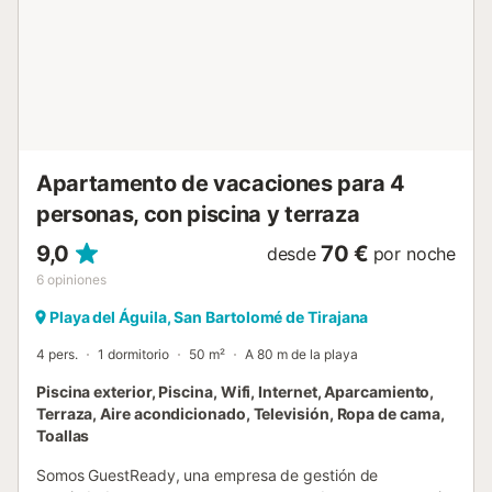
realza con un balcón privado que ofrece vistas al mar,
creando el espacio perfecto para relajarse, leer un libro o
disfrutar del ambiente marino. Para aquellos que desean
llevar a sus mascotas de tamaño pequeño, este
apartamento es ideal, permitiendo que toda la familia
pueda disfrutar junta. La terraza de uso comunitario y la
piscina son el complemento perfecto para relajarse sin
tener que alejarse demasiado de este hogar t...
Apartamento de vacaciones para 4
personas, con piscina y terraza
9,0
70 €
desde
por noche
6
opiniones
Playa del Águila, San Bartolomé de Tirajana
4 pers.
1 dormitorio
50 m²
A 80 m de la playa
Piscina exterior, Piscina, Wifi, Internet, Aparcamiento,
Terraza, Aire acondicionado, Televisión, Ropa de cama,
Toallas
Somos GuestReady, una empresa de gestión de