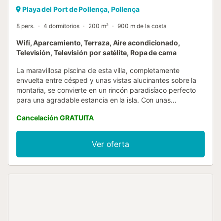
Playa del Port de Pollença, Pollença
8 pers.
4 dormitorios
200 m²
900 m de la costa
Wifi, Aparcamiento, Terraza, Aire acondicionado,
Televisión, Televisión por satélite, Ropa de cama
La maravillosa piscina de esta villa, completamente
envuelta entre césped y unas vistas alucinantes sobre la
montaña, se convierte en un rincón paradisíaco perfecto
para una agradable estancia en la isla. Con unas
dimensiones de 10 m de largo x 4 m de ancho, de cloro y
Cancelación GRATUITA
con una profundidad que va desde 1.40 m hasta 2.10 m,
ofrece un espacio de hermosa piedra mallorquina a su
alrededor con hasta 8 tumbonas y 2 sombrillas ideales
Ver oferta
para tomar una copa de vino o leer algo además de tomar
el sol. Tras una rica barbacoa o una partida de ping pong
en el porche, la ducha exterior les invita a refrescarse. La
construcción, con un estilo sencillo tanto por dentro como
por fuera, cuenta con una amplia zona de comedor al
entrar que se abre paso hacia una cómoda sala de estar y
hacia la cocina con una estupenda barra americana con
taburetes. En el salón podrán descansar acompañados de