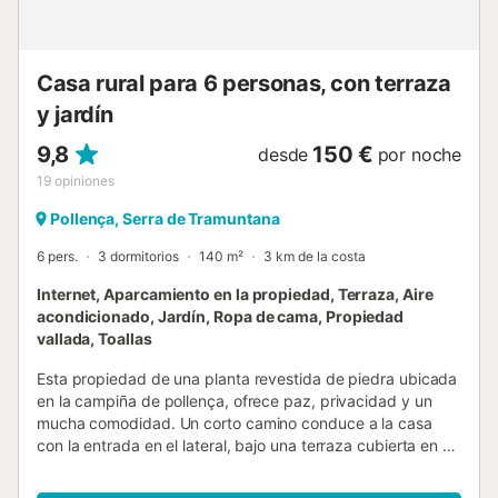
Casa rural para 6 personas, con terraza
y jardín
9,8
150 €
desde
por noche
19
opiniones
Pollença, Serra de Tramuntana
6 pers.
3 dormitorios
140 m²
3 km de la costa
Internet, Aparcamiento en la propiedad, Terraza, Aire
acondicionado, Jardín, Ropa de cama, Propiedad
vallada, Toallas
Esta propiedad de una planta revestida de piedra ubicada
en la campiña de pollença, ofrece paz, privacidad y un
mucha comodidad. Un corto camino conduce a la casa
con la entrada en el lateral, bajo una terraza cubierta en un
amplio y confortable salón / comedor. El salón cuenta con
una chimenea, vigas de techos abovedados, TV,