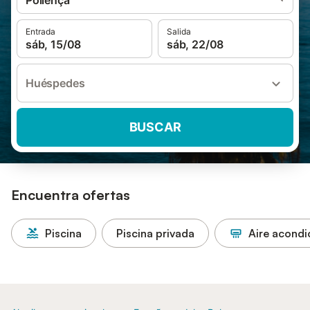
Pollença
Entrada
Salida
sáb, 15/08
sáb, 22/08
Huéspedes
BUSCAR
Encuentra ofertas
Piscina
Piscina privada
Aire acond