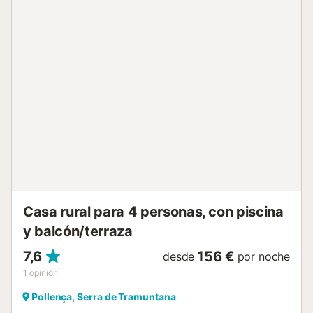
especificación. En la planta baja hay un salón/comedor y
una cocina totalmente equipada que conduce a una zona
de barbacoa cubierta. Cerca de esta área hay un cuarto
de servicio con una lavadora. La zona de barbacoa
cubierta también tiene una sala de estar y una puerta que
da a una terraza descubierta y al área de la piscina. Las
puertas del salón/comedor también conducen a la terraza.
En la planta baja también hay un dormitorio con dos camas
individuales y un baño completo. Las escaleras conducen
al primer piso con una habitación doble y una habitación
con dos camas individuales. Estas habitaciones comparten
un baño con ducha. El jardín es un espacio fantást...
Casa rural para 4 personas, con piscina
y balcón/terraza
7,6
156 €
desde
por noche
1
opinión
Pollença, Serra de Tramuntana