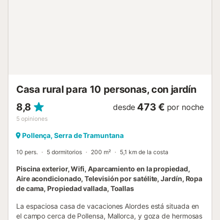
Can Cap de Bou se encuentra a 12 minutos en coche (6,9
km). El aeropuerto de Palma de Mallorca está a 40 minutos
en coche (60km). No se admiten animales de compañía. El
Wi-Fi es apto para hacer videollamadas. Las toallas están
incluidas en el precio. Las sábanas están incluidas en el
precio. :...
Casa rural para 10 personas, con jardín
8,8
473 €
desde
por noche
5
opiniones
Pollença, Serra de Tramuntana
10 pers.
5 dormitorios
200 m²
5,1 km de la costa
Piscina exterior, Wifi, Aparcamiento en la propiedad,
Aire acondicionado, Televisión por satélite, Jardín, Ropa
de cama, Propiedad vallada, Toallas
La espaciosa casa de vacaciones Alordes está situada en
el campo cerca de Pollensa, Mallorca, y goza de hermosas