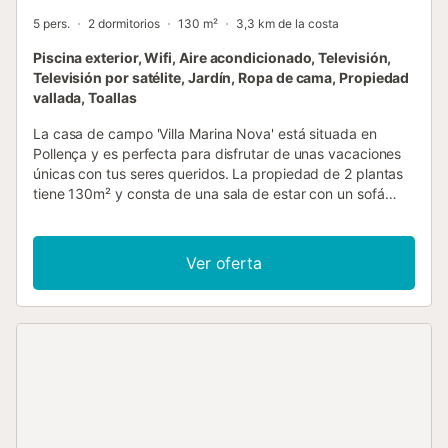
5 pers.
2 dormitorios
130 m²
3,3 km de la costa
Piscina exterior, Wifi, Aire acondicionado, Televisión,
Televisión por satélite, Jardín, Ropa de cama, Propiedad
vallada, Toallas
La casa de campo 'Villa Marina Nova' está situada en
Pollença y es perfecta para disfrutar de unas vacaciones
únicas con tus seres queridos. La propiedad de 2 plantas
tiene 130m² y consta de una sala de estar con un sofá
cama para una persona, una cocina bien equipada con
lavavajillas, 2 dormitorios y 2 baños, por lo que puede
alojar a 5 personas. Los servicios adicionales incluyen Wi-
Ver oferta
Fi de alta velocidad con un espacio de trabajo dedicado
para la oficina en casa, aire acondicionado, una lavadora,
así como la televisión por satélite. También hay disponible
una cuna para bebés. La casa de campo también cuenta
con terrazas compartidas (abiertas y cubiertas) donde
relajarte por la noche. El restaurante más cercano se
encuentra a 3-5 minutos en coche (2,4 km). El
supermercado, la cafetería y el bar más cercanos se
encuentran a 6 minutos en coche (3,6 km). La playa de