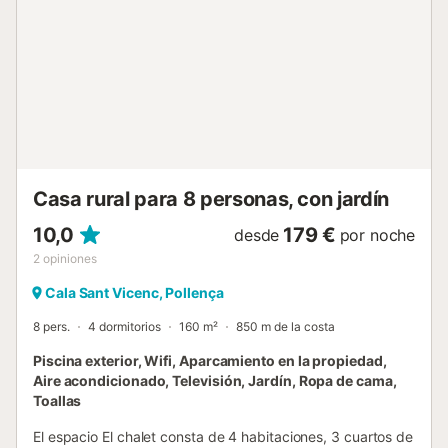
interior, Casa Odile combina el estilo tradicional mallorquín
con las comodidades modernas. Los espacios presentan
paredes blancas, vigas de madera vistas, suelos de
baldosas de terracota y una decoración cuidada. El salón-
comedor es amplio y luminoso, con cómodos sofás,
sillones y grandes ventanales. Se abre a una amplia
terraza cubierta, ideal para comer al aire libre o disfrutar
de una barbacoa familiar al caer la tarde. La cocina está
totalmente equipada, incluyendo un frigorífico/congelador
tipo am...
Casa rural para 8 personas, con jardín
10,0
179 €
desde
por noche
2
opiniones
Cala Sant Vicenc, Pollença
8 pers.
4 dormitorios
160 m²
850 m de la costa
Piscina exterior, Wifi, Aparcamiento en la propiedad,
Aire acondicionado, Televisión, Jardín, Ropa de cama,
Toallas
El espacio El chalet consta de 4 habitaciones, 3 cuartos de