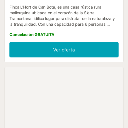
Finca L'Hort de Can Bota, es una casa rústica rural
mallorquina ubicada en el corazón de la Sierra
Tramontana, idílico lugar para disfrutar de la naturaleza y
la tranquilidad. Con una capacidad para 6 personas;
cuenta con 3 dormitorios uno con cama de matrimonio y
Cancelación GRATUITA
los otros dos con dos camas individuales cada uno y dos
baños con ducha. Además de un salón comedor y cocina
independiente. Una zona de terraza y barbacoa , así como
Ver oferta
una piscina privada y un lindo jardín donde disfrutar el
entorno natural de la zona. Muy cerca de las playas mas
lindas del norte de la isla, Cala Sant Vicent, caracterizada
por sus aguas limpias y cristalinas. Nombre del
establecimiento que pertenece: Emmas's Vacation,
Número de registro :CR/347...