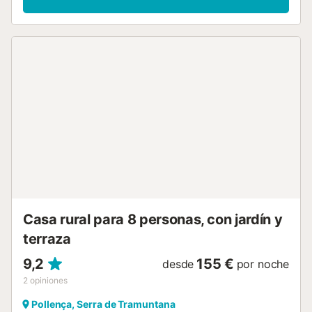
cómodos, una mesa de comedor y sillas y una cocina con
horno eléctrico y encimera de gas, también hay una
nevera-congelador. En el exterior, relájese y disfrute del
paisaje desde la terraza cubierta. Hay una terraza para
tomar el sol con tumbonas y aparcamiento. También hay
una terraza comedor y barbacoa para comer al aire libre.
El terreno tiene naranjos y limoneros que se suman a la
sensación de vivir en el campo. 2.019 NUEVA PISCINA 7 X
3 metros Se trata de una piscina de agua salada. Can
Bisquerra es una casa encantadora perfecta para la
relajación pura....
Casa rural para 8 personas, con jardín y
terraza
9,2
155 €
desde
por noche
2
opiniones
Pollença, Serra de Tramuntana