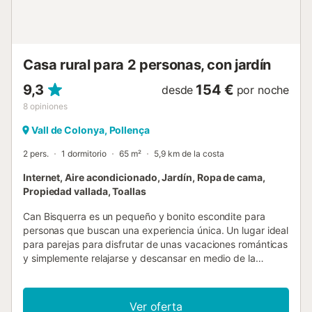
Casa rural para 2 personas, con jardín
9,3
154 €
desde
por noche
8
opiniones
Vall de Colonya, Pollença
2 pers.
1 dormitorio
65 m²
5,9 km de la costa
Internet, Aire acondicionado, Jardín, Ropa de cama,
Propiedad vallada, Toallas
Can Bisquerra es un pequeño y bonito escondite para
personas que buscan una experiencia única. Un lugar ideal
para parejas para disfrutar de unas vacaciones románticas
y simplemente relajarse y descansar en medio de la
impresionante campiña. La propiedad tiene un dormitorio
doble con armarios empotrados, un cuarto de ducha
separado y una cocina comedor. El salón tiene muebles
Ver oferta