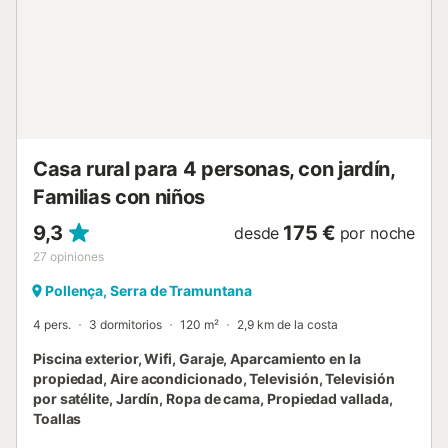
alberga una barbacoa de obra y un horno mallorquín, con
mesa y sillas ideales para disfrutar de cenas al aire libre. El
jardín privado está decorado con limoneros, naranjos y
plantas con flores en macetas que aportan frescura y
color. La piscina dispone de barandillas de acero
inoxidable, escalones romanos y un peldaño lateral para
un acceso cómodo. Entre sus comodidades, la villa ofrece
wifi gratuito,...
Casa rural para 4 personas, con jardín,
Familias con niños
9,3
175 €
desde
por noche
27
opiniones
Pollença, Serra de Tramuntana
4 pers.
3 dormitorios
120 m²
2,9 km de la costa
Piscina exterior, Wifi, Garaje, Aparcamiento en la
propiedad, Aire acondicionado, Televisión, Televisión
por satélite, Jardín, Ropa de cama, Propiedad vallada,
Toallas