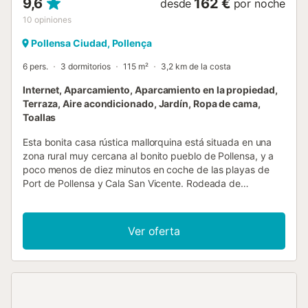
9,6
162 €
desde
por noche
10
opiniones
Pollensa Ciudad, Pollença
6 pers.
3 dormitorios
115 m²
3,2 km de la costa
Internet, Aparcamiento, Aparcamiento en la propiedad,
Terraza, Aire acondicionado, Jardín, Ropa de cama,
Toallas
Esta bonita casa rústica mallorquina está situada en una
zona rural muy cercana al bonito pueblo de Pollensa, y a
poco menos de diez minutos en coche de las playas de
Port de Pollensa y Cala San Vicente. Rodeada de
montañas y de unas preciosas vistas, villa Punxa nos
ofrece paz y tranquilidad en una zona que posee encanto
y carácter. La entrada principal, situada bajo una terraza
Ver oferta
frontal cubierta con una pérgola de parra, nos lleva
directamente al salón comedor. Desde allí, un arco nos
conduce a la cocina, la cual está equipada con
vitrocerámica, horno eléctrico, nevera / congelador y
microondas. En la planta superior de la casa se ubican las
habitaciones. Concretamente hay dos habitaciones dobles