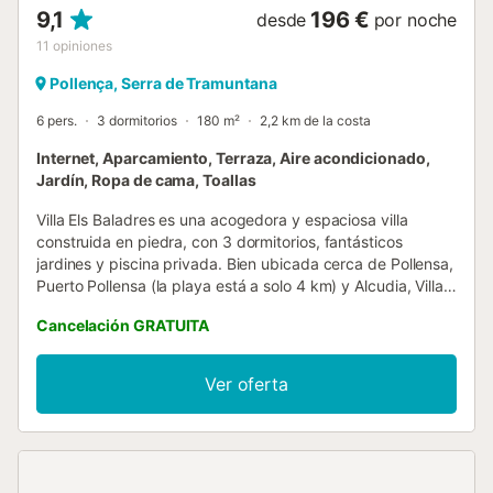
9,1
196 €
desde
por noche
11
opiniones
Pollença, Serra de Tramuntana
6 pers.
3 dormitorios
180 m²
2,2 km de la costa
Internet, Aparcamiento, Terraza, Aire acondicionado,
Jardín, Ropa de cama, Toallas
Villa Els Baladres es una acogedora y espaciosa villa
construida en piedra, con 3 dormitorios, fantásticos
jardines y piscina privada. Bien ubicada cerca de Pollensa,
Puerto Pollensa (la playa está a solo 4 km) y Alcudia, Villa
Els Baladres ofrece privacidad, estilo, comodidades
Cancelación GRATUITA
modernas y excelentes oportunidades para vivir al aire
libre bajo el brillante sol mallorquín. Situada en el campo,
entre el casco antiguo de Pollensa y el mar, se llega a esta
Ver oferta
impresionante casa a través de un largo camino privado
cerrado bordeado de olivos. La casa es muy luminosa y
espaciosa. Está llena de hermosos materiales naturales
(piedra y madera) y ha sido diseñada con gran atención al
detalle con muebles neutros y cocinas y baños de alta