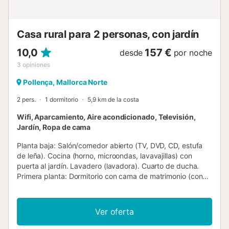
equipada e incluye una pequeña área de lavandería y una
despensa, proporcionando todas las comodidades
necesar...
Casa rural para 2 personas, con jardín
10,0
157 €
desde
por noche
3
opiniones
Pollença, Mallorca Norte
2 pers.
1 dormitorio
5,9 km de la costa
Wifi, Aparcamiento, Aire acondicionado, Televisión,
Jardín, Ropa de cama
Planta baja: Salón/comedor abierto (TV, DVD, CD, estufa
de leña). Cocina (horno, microondas, lavavajillas) con
puerta al jardín. Lavadero (lavadora). Cuarto de ducha.
Primera planta: Dormitorio con cama de matrimonio (con
aire acondicionado) con ducha en suite. Exterior:
Barbacoa. Terrazas abiertas y cubiertas. Terrenos
maduros y con césped. Aparcamiento privado. Piscina
Ver oferta
privada (7,5m x 4m) con escaleras romanas. Situada cerca
de la carretera principal entre Pollença y Sa Pobla, esta