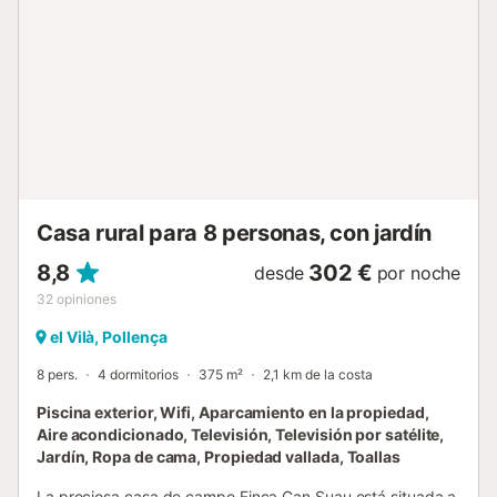
una película en la televisión por satélite, en el DVD o
escuchando sus CD's favoritos en el reproductor. Eso sí,
todo ello después de haber preparado y degustado unas
nuevas recetas mediterráneas en la vitrocerámica. La
lavandería es independiente y pone a su disposición una
lavadora, una tabla para planchar y una plancha. Los
dormitorios son 4, con aire acondicionado y armarios, dos
en la planta baja y dos en la superior. Abajo, encuentran
uno con cama de matrimonio, baño en-suite con ducha y
posibilidad de alo...
Casa rural para 8 personas, con jardín
8,8
302 €
desde
por noche
32
opiniones
el Vilà, Pollença
8 pers.
4 dormitorios
375 m²
2,1 km de la costa
Piscina exterior, Wifi, Aparcamiento en la propiedad,
Aire acondicionado, Televisión, Televisión por satélite,
Jardín, Ropa de cama, Propiedad vallada, Toallas
La preciosa casa de campo Finca Can Suau está situada a