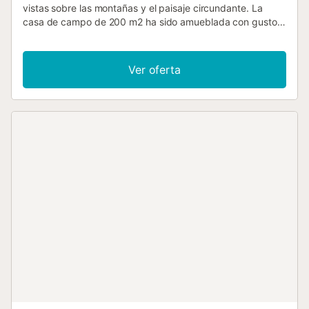
vistas sobre las montañas y el paisaje circundante. La
casa de campo de 200 m2 ha sido amueblada con gusto,
y consta de un acogedor salón con chimenea, una cocina
bien equipada con un lavavajillas, 5 dormitorios (2 con 2
camas individuales cada uno, 3 con camas dobles), así
Ver oferta
como 4 cuartos de baño, por lo que tiene capacidad para
10 personas. Los servicios adicionales incluyen Wi-Fi, aire
acondicionado (en los dormitorios), lavadora y televisión
por satélite. Una trona y una cuna también están
disponibles bajo petición. Uno de los principales atractivos
de la casa es su zona exterior privada, que consta de un
frondoso jardín con mobiliario de jardín y una sombrilla, una
barbacoa donde podrá preparar deliciosos platos y 2
agradables terrazas (cubiertas/descubiertas) donde podrá
empezar el día con una taza de café caliente. También
hay una generosa piscina ideal para nadar y refrescarse
en los calurosos días de verano. Encontrará una amplia
selección de tiendas, supermercados, bares y
restaurantes en el centro de Pollensa (a 7 minutos en
coche; 2,2 km), mientras que a la playa más cercana,
Platja de Can Cap de Bou, se llega tras 15 minutos en
coche (9,3 m). La capital de la isla, Palma de Mallorca, y