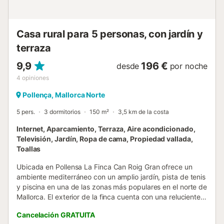
Una gran selección de tiendas, restaurantes, bares y
cafeterías se encuentra en el centro de Port de Pollença, a
unos 5 minutos en coche. Para escu...
Casa rural para 5 personas, con jardín y
terraza
9,9
196 €
desde
por noche
4
opiniones
Pollença, Mallorca Norte
5 pers.
3 dormitorios
150 m²
3,5 km de la costa
Internet, Aparcamiento, Terraza, Aire acondicionado,
Televisión, Jardín, Ropa de cama, Propiedad vallada,
Toallas
Ubicada en Pollensa La Finca Can Roig Gran ofrece un
ambiente mediterráneo con un amplio jardín, pista de tenis
y piscina en una de las zonas más populares en el norte de
Mallorca. El exterior de la finca cuenta con una reluciente
piscina de 9x4.5m de rodeada de cómodas hamacas, una
Cancelación GRATUITA
terraza cubierta con zona de chill out, jardines muy