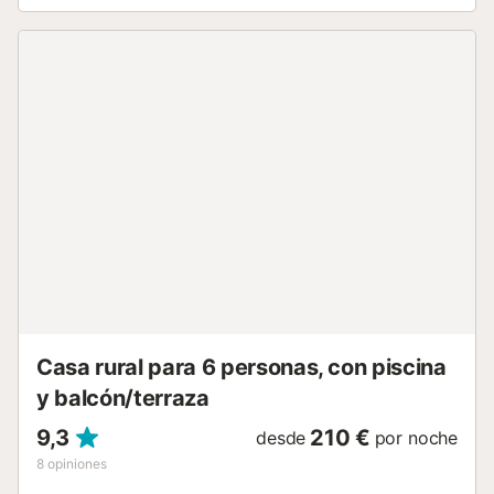
como comedor) con escaleras que conducen al primer
piso. A la izquierda hay una cocina construida a propósito
con muchas características tradicionales (así como una
despensa a ras de suelo y un lavadero adyacente). Un
arco que sale del pasillo/comedor conduce a una sala de
estar con cómodos sofás, características tradicionales
mallorquinas. En la planta baja también hay un aseo para
los huéspedes. En la planta superior hay otra sala de estar
con cómodos sofás, 3 dormitorios y 2 baños familiares. Las
habitaciones son, respectivamente, 1 cama doble y 2
individuales, todas bellamente amuebladas y llenas de
carácter. Tanto las puertas de entrada como la puerta de
la cocina conducen a la terraza comedor parcialmente
cubierta, la barbacoa y la zona de la piscina. La terraza
está bellamente amueblada con sillones al aire libre,
mientras que ...
Casa rural para 6 personas, con piscina
y balcón/terraza
9,3
210 €
desde
por noche
8
opiniones