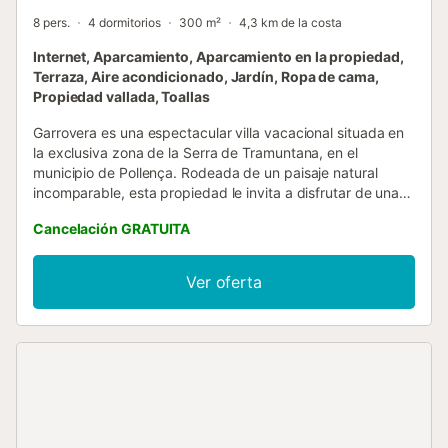
8 pers.
4 dormitorios
300 m²
4,3 km de la costa
Internet, Aparcamiento, Aparcamiento en la propiedad,
Terraza, Aire acondicionado, Jardín, Ropa de cama,
Propiedad vallada, Toallas
Garrovera es una espectacular villa vacacional situada en
la exclusiva zona de la Serra de Tramuntana, en el
municipio de Pollença. Rodeada de un paisaje natural
incomparable, esta propiedad le invita a disfrutar de una
experiencia única en un entorno íntimo, libre y virgen,
Cancelación GRATUITA
donde la vegetación exuberante y las montañas crean una
atmósfera de serenidad absoluta. Construida
principalmente con marés —la piedra autóctona de
Ver oferta
Mallorca y favorita en la arquitectura tradicional—, la villa
mantiene una temperatura interior ideal tanto de día como
de noche, gracias a sus propiedades térmicas naturales.
Uno de los principales atractivos de Garrovera es su
espléndida piscina doble con cascada, rodeada de un
cuidado jardín mediterráneo y una acogedora zona chill
out. Desde aquí, podrá disfrutar de impresionantes vistas
panorámicas que se extienden hasta el horizonte,