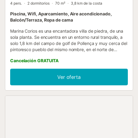
4 pers.
2 dormitorios
70 m²
3,8 km de la costa
Piscina, Wifi, Aparcamiento, Aire acondicionado,
Balcón/Terraza, Ropa de cama
Marina Corios es una encantadora villa de piedra, de una
sola planta. Se encuentra en un entorno rural tranquilo, a
solo 1,8 km del campo de golf de Pollença y muy cerca del
pintoresco pueblo del mismo nombre, en el norte de
Mallorca. La propiedad ofrece total privacidad y
Cancelación GRATUITA
comodidad para un máximo de 4 personas, ideal para
familias o parejas que buscan una escapada relajante en
plena naturaleza. Se accede a través de unas elegantes
Ver oferta
puertas de hierro que conducen a un acogedor patio y a la
terraza cubierta, situada junto a la piscina. En el interior, la
villa cuenta con un amplio salón-comedor con techos altos
de vigas vistas y elementos tradicionales mallorquines.
Desde aquí se accede directamente a la zona de la
piscina. La cocina americana está equipada con lo
esencial para preparar comidas cómodamente. La zona de
descanso incluye dos dormitorios (uno doble y otro con
dos camas individuales), ambos con aire acondicionado, y
un baño con ducha. En el exterior, la terraza cubierta