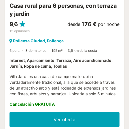
su aeropuerto están a 45 minutos en coche (60,7 km). Hay
Casa rural para 6 personas, con terraza
aparcamiento ...
y jardín
9,6
176 €
desde
por noche
15
opiniones
Pollensa Ciudad, Pollença
6 pers.
3 dormitorios
195 m²
3,5 km de la costa
Internet, Aparcamiento, Terraza, Aire acondicionado,
Jardín, Ropa de cama, Toallas
Villa Jardi es una casa de campo mallorquina
verdaderamente tradicional, a la que se accede a través
de un atractivo arco y está rodeada de extensos jardines
con flores, arbustos y naranjos. Ubicada a solo 5 minutos
en coche de la playa virgen de Cala San Vicente y
Cancelación GRATUITA
protegida por las altas montañas de Tramuntana, esta villa
es un refugio perfecto para disfrutar de toda la paz y el
ambiente que Mallorca puede ofrecer. En el interior, la villa
Ver oferta
se distribuye en 2 plantas. Las puertas de entrada
principales conducen a un gran pasillo (que también sirve