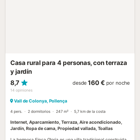
enmarcadas por cipreses, pinos, olivos, pequeñas
palmeras y algarrobos. La entrada a la casa se realiza a
través de un encantador porche cubierto de enredaderas,
que alberga una gran mesa de comedor con capacidad
para 8 personas, ideal para comidas al aire libre. Alrededor
de la piscina encontrará tumbonas, cómodos muebles de
jardín y una elegante cama balinesa, perfecta para
descansar y desconectar en plena naturaleza. En el
interior, el salón refleja el encanto rústico mallorquín con
techos de vigas de madera vistas y mobili...
Casa rural para 4 personas, con terraza
y jardín
8,7
160 €
desde
por noche
14
opiniones
Vall de Colonya, Pollença
4 pers.
2 dormitorios
247 m²
5,7 km de la costa
Internet, Aparcamiento, Terraza, Aire acondicionado,
Jardín, Ropa de cama, Propiedad vallada, Toallas
La hermosa Finca Gloria es una villa tradicional construida