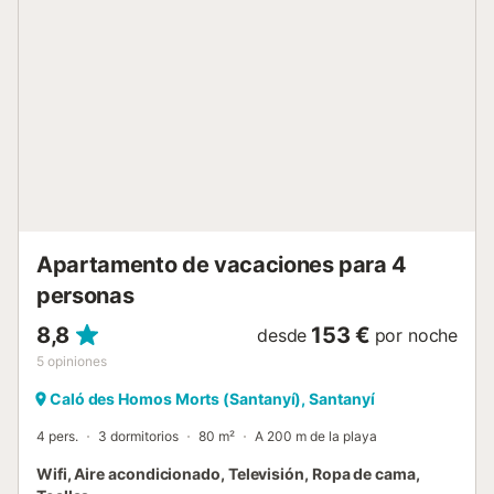
cafés y restaurantes están a 1-3 minutos a pie, y el puerto
deportivo se encuentra justo enfrente. La playa de arena
más cercana está a 14 minutos a pie (1 km) del ático.
Después de 7 minutos en coche (3,5 km) a la vecina
ciudad de Cala d'Or, encontrará muchos cafés, bares y
restaurantes a lo largo del pintoresco puerto deportivo y
calas. Desde la propiedad, está a 13 minutos en coche (10
km) de Santanyí, y la vibrante capital de Mallorca, Palma,
se puede llegar después de 60 minutos en coche (62 km),
mientras que el aeropuerto está a 50 minutos en coche
(54 km) de distancia. Hay aparcamiento disponible en ...
Apartamento de vacaciones para 4
personas
8,8
153 €
desde
por noche
5
opiniones
Caló des Homos Morts (Santanyí), Santanyí
4 pers.
3 dormitorios
80 m²
A 200 m de la playa
Wifi, Aire acondicionado, Televisión, Ropa de cama,