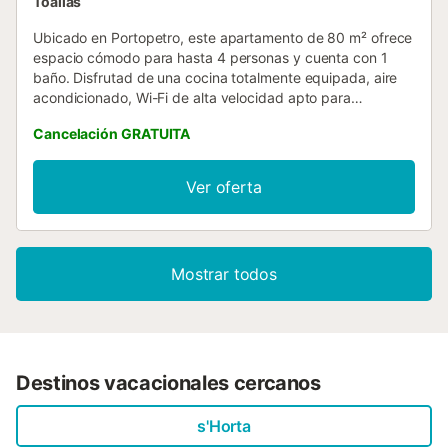
Toallas
Ubicado en Portopetro, este apartamento de 80 m² ofrece
espacio cómodo para hasta 4 personas y cuenta con 1
baño. Disfrutad de una cocina totalmente equipada, aire
acondicionado, Wi-Fi de alta velocidad apto para
videollamadas, televisión, lavadora y un espacio de trabajo
Cancelación GRATUITA
dedicado. Para familias con niños pequeños, hay una trona
disponible. Salid al balcón privado, ideal para relajaros y
disfrutar del entorno. Tened en cuenta que no se permiten
Ver oferta
eventos en la propiedad. El apartamento está cerca del
transporte público y de la playa, lo que facilita explorar la
zona y aprovechar las atracciones costeras....
Mostrar todos
Destinos vacacionales cercanos
s'Horta