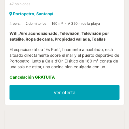
47
opiniones
Portopetro, Santanyí
4 pers.
2 dormitorios
160 m²
A 350 m de la playa
Wifi, Aire acondicionado, Televisión, Televisión por
satélite, Ropa de cama, Propiedad vallada, Toallas
El espacioso ático "Es Port", finamente amueblado, está
situado directamente sobre el mar y el puerto deportivo de
Portopetro, junto a Cala d'Or. El ático de 160 m² consta de
una sala de estar, una cocina bien equipada con un
lavavajillas, 2 dormitorios (uno con 2 camas individuales),
Cancelación GRATUITA
así como 2 baños y por lo tanto puede alojar a 4 personas.
Los servicios adicionales incluyen Wi-Fi, aire
acondicionado, lavadora y televisión por cable, mientras
Ver oferta
que una cuna y una trona están disponibles bajo petición.
Lo más destacado del apartamento es la gran terraza con
muebles de asiento, tumbonas y magníficas vistas sobre el
puerto deportivo y la bahía. Aquí podrá empezar el día
desayunando al sol o pasar las tardes con una copa de
vino y sabrosas cenas a la barbacoa. Los supermercados,