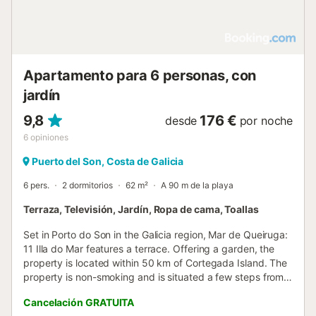
Apartamento para 6 personas, con
jardín
9,8
176 €
desde
por noche
6
opiniones
Puerto del Son, Costa de Galicia
6 pers.
2 dormitorios
62 m²
A 90 m de la playa
Terraza, Televisión, Jardín, Ropa de cama, Toallas
Set in Porto do Son in the Galicia region, Mar de Queiruga:
11 Illa do Mar features a terrace. Offering a garden, the
property is located within 50 km of Cortegada Island. The
property is non-smoking and is situated a few steps from
Queiruga Beach....
Cancelación GRATUITA