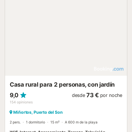
Casa rural para 2 personas, con jardín
9,0
73 €
desde
por noche
154
opiniones
Miñortos, Puerto del Son
2 pers.
1 dormitorio
15 m²
A 600 m de la playa