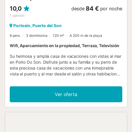
10,0
84 €
desde
por noche
1
opinión
Portosín, Puerto del Son
6 pers.
3 dormitorios
120 m²
A 200 m de la playa
Wifi, Aparcamiento en la propiedad, Terraza, Televisión
Su hermosa y amplia casa de vacaciones con vistas al mar
en Porto Do Son. Disfrute junto a su familia y su perro de
esta preciosa casa de vacaciones con una inmejorable
vista al puerto y al mar desde el salón y otras habitaciones.
Los dormitorios le prometen relax y privacidad, pero el
salón con una maravillosa vista al agua se convertirá en su
lugar de encuentro natural. Aquí podréis relajaros y jugar
Ver oferta
juntos. La bonita y amplia casa está cerca de dos playas,
del puerto y del Real Club Náutico de Portosín. Se puede
llegar a los tres lugares a pie. La zona es conocida y
popular por sus playas y actividades náuticas. Explore
esta tranquila zona de gran belleza paisajística. También
puede esperar temperaturas agradables en las estaciones