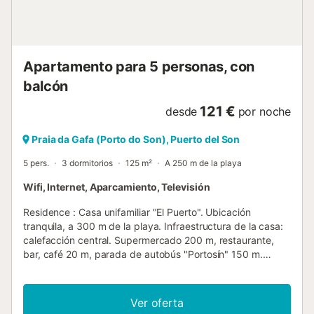
Apartamento para 5 personas, con
balcón
121 €
desde
por noche
Praia da Gafa (Porto do Son), Puerto del Son
5 pers.
3 dormitorios
125 m²
A 250 m de la playa
Wifi, Internet, Aparcamiento, Televisión
Residence : Casa unifamiliar "El Puerto". Ubicación
tranquila, a 300 m de la playa. Infraestructura de la casa:
calefacción central. Supermercado 200 m, restaurante,
bar, café 20 m, parada de autobús "Portosín" 150 m.
Marina 100 m. Vivienda : "El Puerto", apt 4 estancias 125
m2 en la primera planta. Con mobiliario funcional y
confortable: salón-comedor con mesa de comedor, TV
Ver oferta
digital y pantalla plana. Salga al balcón. 2 dormitorios,