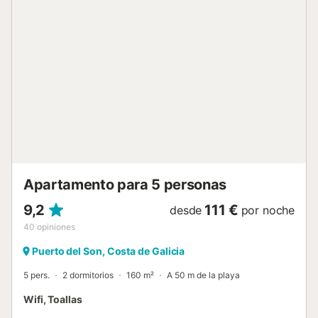
ventana. Susana y su equipo están disponibles durante
toda tu estancia. Reserva directamente con nosotros al
696 769 790 o por WhatsApp....
Apartamento para 5 personas
9,2
111 €
desde
por noche
40
opiniones
Puerto del Son, Costa de Galicia
5 pers.
2 dormitorios
160 m²
A 50 m de la playa
Wifi, Toallas