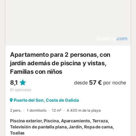
terraza y una terraza solárium con mobiliario de exterior y
zona de barbacoa. La propiedad incluye aparcamiento
privado en las instalaciones y se admiten mascotas. Se
permite fumar únicamente en una zona designada y se
puede organizar un servicio de traslado al aeropuerto. El
entorno es ideal para practicar windsurf, piragüismo,
senderismo, ciclismo, buceo, snorkel y pesca, permitiendo
disfrutar de la costa y la Ría de Muros y Noia....
Apartamento para 2 personas, con
jardín además de piscina y vistas,
Familias con niños
8,1
57 €
desde
por noche
81
opiniones
Puerto del Son, Costa de Galicia
2 pers.
1 dormitorio
12 m²
A 400 m de la playa
Piscina exterior, Piscina, Aparcamiento, Terraza,
Televisión de pantalla plana, Jardín, Ropa de cama,
Toallas