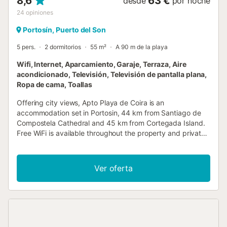
8,6
63 €
desde
por noche
24
opiniones
Portosín, Puerto del Son
5 pers.
2 dormitorios
55 m²
A 90 m de la playa
Wifi, Internet, Aparcamiento, Garaje, Terraza, Aire
acondicionado, Televisión, Televisión de pantalla plana,
Ropa de cama, Toallas
Offering city views, Apto Playa de Coira is an
accommodation set in Portosin, 44 km from Santiago de
Compostela Cathedral and 45 km from Cortegada Island.
Free WiFi is available throughout the property and private
parking is available on site....
Ver oferta