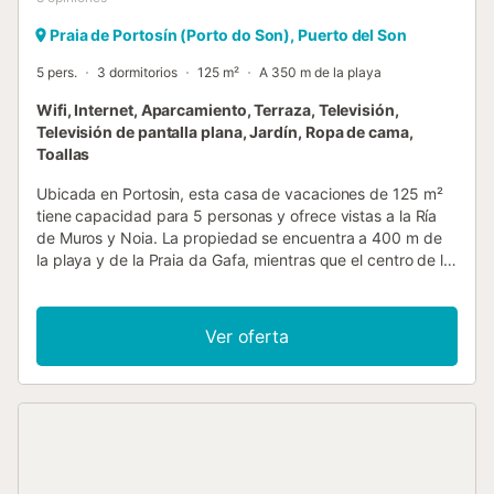
Praia de Portosín (Porto do Son), Puerto del Son
5 pers.
3 dormitorios
125 m²
A 350 m de la playa
Wifi, Internet, Aparcamiento, Terraza, Televisión,
Televisión de pantalla plana, Jardín, Ropa de cama,
Toallas
Ubicada en Portosin, esta casa de vacaciones de 125 m²
tiene capacidad para 5 personas y ofrece vistas a la Ría
de Muros y Noia. La propiedad se encuentra a 400 m de
la playa y de la Praia da Gafa, mientras que el centro de la
ciudad está a 800 m. La casa cuenta con 3 dormitorios,
que incluyen una cama de matrimonio, camas individuales
y un sofá cama, además de un baño y una zona de estar.
Ver oferta
La cocina está equipada con horno, fogones, microondas,
frigorífico y cafetera, mientras que la vivienda dispone de
calefacción, lavadora, televisión de pantalla plana y
conexión Wi-Fi. Para las familias, se ofrecen cunas y
material de entretenimiento infantil. El interior presenta
suelos de baldosa o mármol y la propiedad cuenta con
entrada privada. En el exterior, encontrará un jardín, una