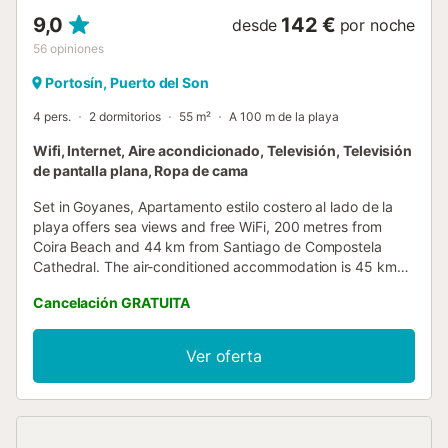
9,0
142 €
desde
por noche
56
opiniones
Portosín, Puerto del Son
4 pers.
2 dormitorios
55 m²
A 100 m de la playa
Wifi, Internet, Aire acondicionado, Televisión, Televisión
de pantalla plana, Ropa de cama
Set in Goyanes, Apartamento estilo costero al lado de la
playa offers sea views and free WiFi, 200 metres from
Coira Beach and 44 km from Santiago de Compostela
Cathedral. The air-conditioned accommodation is 45 km
from Cortegada Island....
Cancelación GRATUITA
Ver oferta