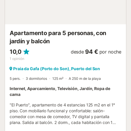
Aventúrese a un corto paseo de restaurantes o disfrute de
la arena prístina de Playa de Aguieira y Playa do Pozo.
Para excursiones de un día, la histórica Santiago de
Compostela está a solo 35 minu...
Apartamento para 5 personas, con
jardín y balcón
10,0
94 €
desde
por noche
1
opinión
Praia da Gafa (Porto do Son), Puerto del Son
5 pers.
3 dormitorios
125 m²
A 250 m de la playa
Internet, Aparcamiento, Televisión, Jardín, Ropa de
cama
"El Puerto", apartamento de 4 estancias 125 m2 en el 1°
piso. Con mobiliario funcional y confortable: salón-
comedor con mesa de comedor, TV digital y pantalla
plana. Salida al balcón. 2 dorm., cada habitación con 1
cama de matrimonio (135 cm, 190 cm de longitud). 1