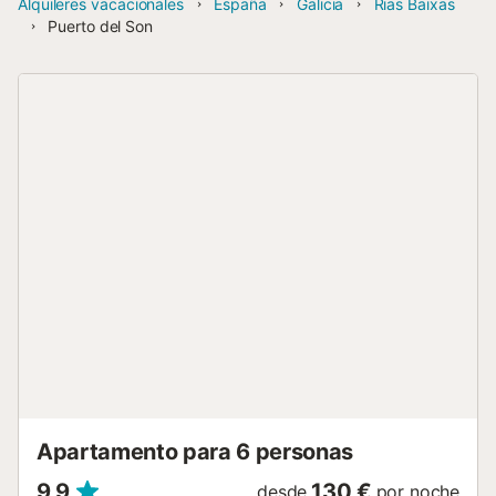
Alquileres vacacionales
España
Galicia
Rias Baixas
Puerto del Son
Apartamento para 6 personas
9,9
130 €
desde
por noche