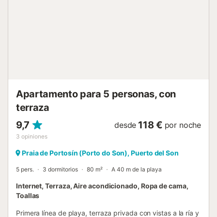
desplazamientos. Hay una plaza de aparcamiento
disponible en la propiedad, hay aparcamiento gratuito
disponible en la calle y una plaza de aparcamiento
disponible en un garaje. Se permite una mascota. No se
permite fumar ni celebrar eventos....
Apartamento para 5 personas, con
terraza
9,7
118 €
desde
por noche
3
opiniones
Praia de Portosín (Porto do Son), Puerto del Son
5 pers.
3 dormitorios
80 m²
A 40 m de la playa
Internet, Terraza, Aire acondicionado, Ropa de cama,
Toallas
Primera línea de playa, terraza privada con vistas a la ría y