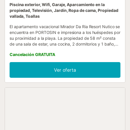
Piscina exterior, Wifi, Garaje, Aparcamiento en la
propiedad, Televisión, Jardín, Ropa de cama, Propiedad
vallada, Toallas
El apartamento vacacional Mirador Da Ria Resort Nutico se
encuentra en PORTOSIN e impresiona a los huéspedes por
su proximidad a la playa. La propiedad de 58 m² consta
de una sala de estar, una cocina, 2 dormitorios y 1 baño,
por lo que puede alojar a 4 personas. Los servicios
Cancelación GRATUITA
adicionales incluyen Wi-Fi de alta velocidad (apto para
videollamadas) con un espacio de trabajo dedicado para
la oficina en casa, una televisión, así como una lavadora.
Ver oferta
También hay una cuna disponible. Este alojamiento no
dispone de: aire acondicionado. El edificio en el que se
encuentra el alojamiento dispone de ascensor. Esta
propiedad cuenta con una zona exterior privada con
terraza cubierta y balcón. Esta propiedad ofrece acceso a
una zona exterior compartida con piscina, jardín y ducha
exterior. Hay un supermercado a sólo 100 metros, y
encontrará varias playas a poca distancia, a 200, 300 y
700 metros. La zona también está bien comunicada por
autobuses públicos y servicios de taxi, lo que facilita los