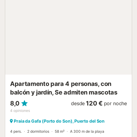
de primavera, verano y otoño. Puede planear un viaje a
Santiago de Compostela. El destino de los peregrinos del
Camino de Santiago, ligado a tradiciones, mitos, historias y
leyendas, le ofrece no sólo la oportunidad de observar a
los peregrinos que llegan, sino también de visitar el casco
antiguo. Le esperan unas vacaciones relajantes....
Apartamento para 4 personas, con
balcón y jardín, Se admiten mascotas
8,0
120 €
desde
por noche
4
opiniones
Praia da Gafa (Porto do Son), Puerto del Son
4 pers.
2 dormitorios
58 m²
A 300 m de la playa