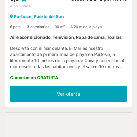
4
opiniones
Portosín, Puerto del Son
6 pers.
3 dormitorios
90 m²
A 20 m de la playa
Aire acondicionado, Televisión, Ropa de cama, Toallas
Despierta con el mar delante. El Mar es nuestro
apartamento de primera línea de playa en Portosin, a
literalmente 10 metros de la playa de Coira y con vistas al
mar desde todas las habitaciones y el salón. 90 metros
cuadrados recién renovados para hasta 6 personas, con 3
Cancelación GRATUITA
dormitorios, 2 baños con ducha (uno en suite), cocina
independiente completamente equipada y aire
acondicionado. Todo lo que necesitas para unas
Ver oferta
vacaciones en familia sin renunciar a nada. El apartamento
no dispone de garaje. Portosin es uno de los pueblos
marineros más auténticos de Galicia, en la Ría de Muros y
Noia. A 30 minutos en coche de la Catedral de Santiago
de Compostela, con Club Náutico para actividades en el
agua y los mejores restaurantes de pulpo y marisco justo
en el puerto. Al atardecer, la ría se tiñe de naranja desde tu