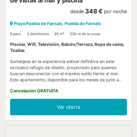
de vistas al mar y piscina
348 €
desde
por noche
Playa Puebla de Farnals, Puebla de Farnals
6 pers.
2 dormitorios
85 m²
350 m de la costa
Piscina, Wifi, Televisión, Balcón/Terraza, Ropa de cama,
Toallas
Sumérjase en la experiencia estival definitiva en este
exclusivo refugio de diseño, proyectado para quienes
buscan desconectar con el máximo estilo frente al mar.
Este apartamento, disponible para los meses de junio a
septiembre, destaca por un interiorismo vanguardista y
Cancelación GRATUITA
luminoso donde cada detalle ha sido cuidado con mimo.
Su corazón es un amplio salón de concepto abierto que se
funde con una espectacular terraza acristalada, el mirador
Ver oferta
perfecto para disfrutar de las vistas infinitas al mar y al
paraje natural mientras siente la brisa mediterránea. La
propiedad ofrece una distribución impecable con dos
dormitorios de ensueño: una suite principal que respira
serenidad con su propio baño integrado de líneas puras y