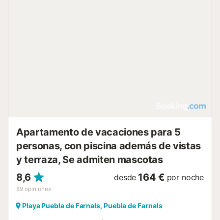
acceso directo a un balcón privado, y un segundo
dormitorio doble igualmente acogedor que incluye un área
de trabajo de diseño, ideal para quienes necesitan
combinar el descanso con la productividad. La cocina, de
estética minimalista y totalmente equipada, invita a la
creatividad gastronómica sin perder de vista el horizonte.
Más allá de la vivienda, el complejo ofrece un estilo de vida
inigualable. Podrá disfrutar de sus extensas zonas
comunes, que incluyen dos refrescantes piscinas
comunitarias, parque infantil y una completa oferta
deportiva con pista exclusiva de frontón y una pista triple
para tenis, fútbol y baloncesto. Para completar la
experiencia, el recint...
Apartamento de vacaciones para 5
personas, con piscina además de vistas
y terraza, Se admiten mascotas
8,6
164 €
desde
por noche
89
opiniones
Playa Puebla de Farnals, Puebla de Farnals