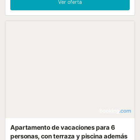
Ver oferta
totalmente equipada con horno, fogones, microondas,
lavavajillas y menaje, mientras que el apartamento incluye
aire acondicionado, calefacción, WiFi, televisión de
pantalla plana y lavadora. Para las familias, se dispone de
trona y cunas, y toda la unidad es accesible para personas
con movilidad reducida mediante ascensor. En el exterior,
encontrará una terraza, un jardín y una piscina privada con
vistas, además de instalaciones de barbacoa. La
propiedad ofrece vistas al mar, al jardín y a la ciudad, e
incluye bañera de hidromasaje y spa. El apartamento es
para no fumadores, aunque cuenta con una zona
designada para fumar y servicio de conserjería. Cerca
podrá practicar tenis y ping-pong, y la estación de tren y
el transporte público se encuentran a 3,5 km....
Apartamento de vacaciones para 6
personas, con terraza y piscina además