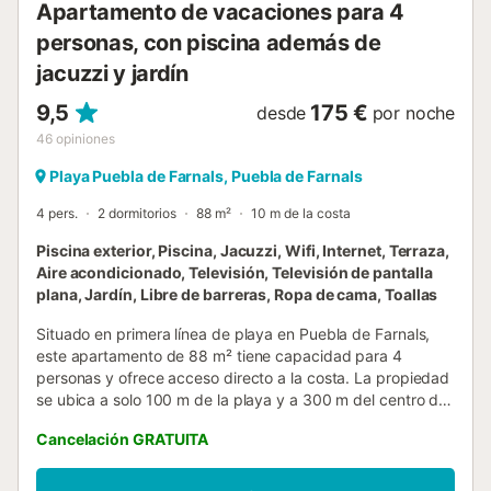
Apartamento de vacaciones para 4
personas, con piscina además de
jacuzzi y jardín
9,5
175 €
desde
por noche
46
opiniones
Playa Puebla de Farnals, Puebla de Farnals
4 pers.
2 dormitorios
88 m²
10 m de la costa
Piscina exterior, Piscina, Jacuzzi, Wifi, Internet, Terraza,
Aire acondicionado, Televisión, Televisión de pantalla
plana, Jardín, Libre de barreras, Ropa de cama, Toallas
Situado en primera línea de playa en Puebla de Farnals,
este apartamento de 88 m² tiene capacidad para 4
personas y ofrece acceso directo a la costa. La propiedad
se ubica a solo 100 m de la playa y a 300 m del centro de
la ciudad, siendo una opción práctica para disfrutar del
Cancelación GRATUITA
entorno marítimo. La vivienda cuenta con 2 dormitorios
equipados con una cama de matrimonio y una litera, un
baño y una sala de estar con sofá cama. La cocina está