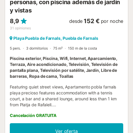
personas, con piscina además de jardín
y vistas
8,9
152 €
desde
por noche
31
opiniones
Playa Puebla de Farnals, Puebla de Farnals
5 pers.
3 dormitorios
75 m²
150 m de la costa
Piscina exterior, Piscina, Wifi, Internet, Aparcamiento,
Terraza, Aire acondicionado, Televisión, Televisión de
pantalla plana, Televisión por satélite, Jardín, Libre de
barreras, Ropa de cama, Toallas
Featuring quiet street views, Apartamento pobla farnals
playa precioso features accommodation with a tennis
court, a bar and a shared lounge, around less than 1 km
from Platja de Rafalell....
Cancelación GRATUITA
Ver oferta