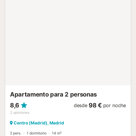
para explorar Madrid desde el centro histórico, y también
para viajeros de trabajo que buscan una localización
excelente. Nuestra habitación doble compacta es de
tamaño reducido pero muy bien distribuida. También es
interior, garantizando el descanso y la tranquilidad durante
tu estancia. Además, cuenta con aire acondicionado y
calefacción central, garantizando la temperatura perfecta
en cualquier época del año. La habitación también está
equipada con wifi de alta velocidad, televisión, tetera, mini
nevera, caja fuerte, plancha y tabla de planchar bajo
solicitud. Además, dispone de baño privado con artículos
de aseo, toallas y secador de pelo. Servicios que te dan
libertad y comodidad Check-in 100% autónomo:accede a
tu habitación con total lib...
Apartamento para 2 personas
8,6
98 €
desde
por noche
2
opiniones
Centro (Madrid), Madrid
2 pers.
1 dormitorio
14 m²