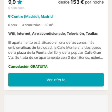
9,9
153 €
desde
por noche
5
opiniones
Centro (Madrid), Madrid
6 pers.
3 dormitorios
80 m²
Wifi, Internet, Aire acondicionado, Televisión, Toallas
El apartamento está situado en una de las zonas más
emblemáticas de la ciudad, la Calle Montera, a dos pasos
de la plaza de la Puerta del Sol y de la popular Calle Gran
Vía. Se trata de un apartamento con 3 dormitorios, exterior
a la calle Montera y con balcón DORMITORIO 1: Cama
Cancelación GRATUITA
doble, armario y baño en suite. DORMITORIO 2: Cama
doble y armarios. DORMITORIO 3: 2 camas individuales
(una de ellas cama nido) Cuenta en total con 2 baños
Ver oferta
completos con ducha. La cocina, está abierta al salón y
está completamente equipada con: Frigorífico y
congelador, placa vitrocerámica, tostador, cafetera
Nespresso, hervidor de agua, microondas, todo tipo de
menaje y utensilios de cocina. El salón es el lugar para
relajarse tras un largo día visitando la ciudad. LA ZONA La