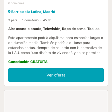
6
opiniones
Barrio de la Latina, Madrid
3 pers.
1 dormitorio
45 m²
Aire acondicionado, Televisión, Ropa de cama, Toallas
Este apartamento podría alquilarse para estancias largas o
de duración media. También podría alquilarse para
estancias cortas, siempre de acuerdo con la normativa de
la LAU, como "uso distinto de vivienda", y no se permiten
alquileres de uso turístico. El alquiler debe ser por motivos
Cancelación GRATUITA
de trabajo / personales / familiares, etc., y la persona que
alquile la propiedad debe residir fuera de Madrid, y nunca
podrá usarse como vivienda permanente (solo como
Ver oferta
vivienda temporal). No se permite el empadronamiento en
ninguna oficina gubernamental. Plaza Mayor I es una suite
con una ubicación perfecta. Es una casa única del siglo
XVII, que conserva toda la esencia de la época e integra el
conjunto de edificios que componen la Plaza Mayor de
Madrid, formando parte de los edificios de categoría
monumental. Esta suite ha sido completamente reformada