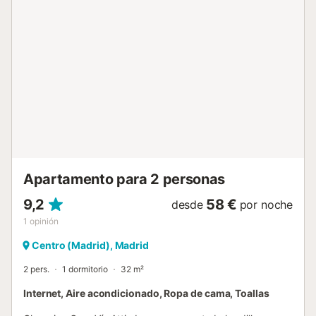
y amueblada, dando lugar al espacio moderno y
confortable que es hoy, sin embargo, mantiene muchos
elementos y materiales antiguos que la convierten en un
lugar único. Al entrar en el apartamento encontramos un
pasillo a través del cual accedemos al baño, seguido de
una cocina moderna y totalmente equipada. Detrás de ella
se encuentra el espacio del dormitorio, que consta de una
cama doble de 190 cm x 200 cm; y finalmente llegamos al
salón, moderno, elegante y decorado al detalle, que
además cuenta con un sofá cama para una tercera
persona. Desde e...
Apartamento para 2 personas
9,2
58 €
desde
por noche
1
opinión
Centro (Madrid), Madrid
2 pers.
1 dormitorio
32 m²
Internet, Aire acondicionado, Ropa de cama, Toallas