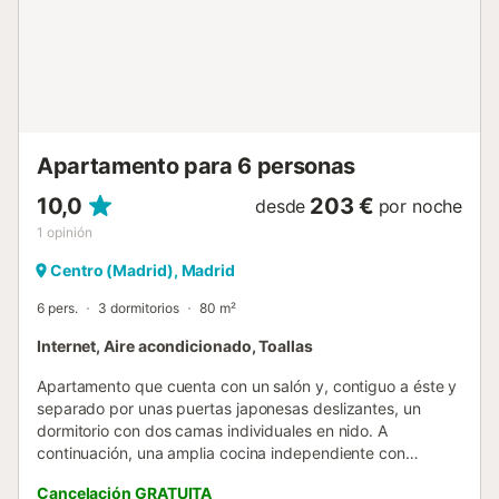
equipada con wifi de alta velocidad, televisión, tetera, mini
nevera, caja fuerte, plancha y tabla de planchar bajo
solicitud. Además, dispone de baño privado con artículos
de aseo, toallas y secador de pelo. Servicios que te dan
libertad y comodidad Check-in 100% autónomo:accede a
tu habitación con total libertad y privacidad, sin esperas ni
contacto. Solo necesit...
Apartamento para 6 personas
10,0
203 €
desde
por noche
1
opinión
Centro (Madrid), Madrid
6 pers.
3 dormitorios
80 m²
Internet, Aire acondicionado, Toallas
Apartamento que cuenta con un salón y, contiguo a éste y
separado por unas puertas japonesas deslizantes, un
dormitorio con dos camas individuales en nido. A
continuación, una amplia cocina independiente con
comedor propio, ésta con todo el equipamiento necesario
Cancelación GRATUITA
para cubrir todas las necesidades. Un total de dos