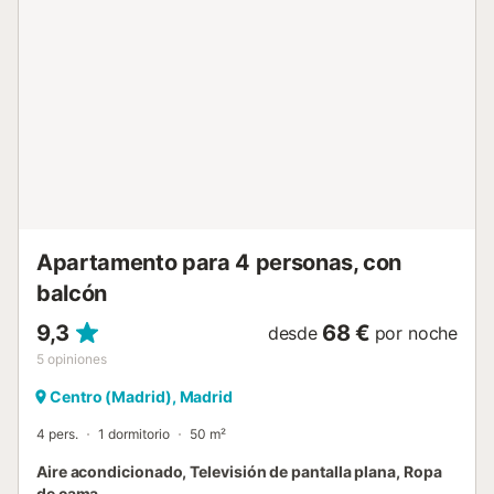
Gran Vía, Plaza de Callao, Puerta del Sol y Plaza Mayor se
encuentran a escasos minutos caminando del alojamiento.
Desde el alojamiento es posible caminar a los lugares más
emblemáticos de Madrid, la Plaza Mayor, la conocida Gran
Vía, el Museo del Prado y Palacio Real se encuentran a
solo unos minutos caminando. CÓMO MOVERSE Te
recomendamos ir caminando a todos los lugares, pues te
encuentras en el centro de todas las atracciones, pero si
aún así deseas tomar un metro o tren, en la mima plaza de
la Puerta del Sol tienes a tu disposición la estación de
metro y tren de Sol. También a escasos metros se
encuentra la estación de metro...
Apartamento para 4 personas, con
balcón
9,3
68 €
desde
por noche
5
opiniones
Centro (Madrid), Madrid
4 pers.
1 dormitorio
50 m²
Aire acondicionado, Televisión de pantalla plana, Ropa
de cama