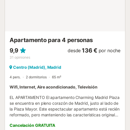
ayudamos a que conozcan Madrid y estamos a su
disposición durante toda su estancia Disponemos de
servicio de cuna bajo petición El barrio Descripción general
El inmueble está situado a escasos metros de la puerta
más famosa de la capital españ...
Apartamento para 4 personas
9,9
136 €
desde
por noche
31
opiniones
Centro (Madrid), Madrid
4 pers.
2 dormitorios
65 m²
Wifi, Internet, Aire acondicionado, Televisión
EL APARTAMENTO El apartamento Charming Madrid Plaza
se encuentra en pleno corazón de Madrid, justo al lado de
la Plaza Mayor. Este espectacular apartamento está recién
reformado, pero manteniendo las características originales
del edificio, tales como las vigas de madera. El Charming
Cancelación GRATUITA
Madrid Plaza es totalmente exterior y con vistas a la Plaza