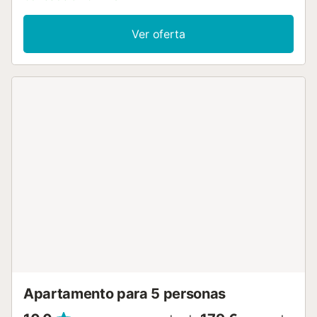
dormitorios más conforman el espacio, uno de ellos con
cama doble y baño en suite y, el otro, con dos camas
Ver oferta
individuales. Un baño completo más completa el
apartamento. Alojamiento de temporada para estancias
cortas y medias segun la LAU....
Apartamento para 5 personas