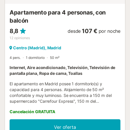
para desplazarse,!estas al lado de todo! Atención a los
huéspedes R...
Apartamento para 4 personas, con
balcón
8,8
107 €
desde
por noche
12
opiniones
Centro (Madrid), Madrid
4 pers.
1 dormitorio
50 m²
Internet, Aire acondicionado, Televisión, Televisión de
pantalla plana, Ropa de cama, Toallas
El apartamento en Madrid posee 1 dormitorio(s) y
capacidad para 4 personas. Alojamiento de 50 m²
confortable y muy luminoso. Se encuentra a 150 m del
supermercado "Carrefour Express", 150 m del
supermercado "Dia", 200 m del metro "Metro Ópera", 200
Cancelación GRATUITA
m de la estación de autobuses "Línea 39 Ópera", 200 m
de la estación de autobuses "Línea 25 Ópera", 200 m de la
estación de autobuses "Línea 3 Plaza Mayor", 200 m de la
Ver oferta