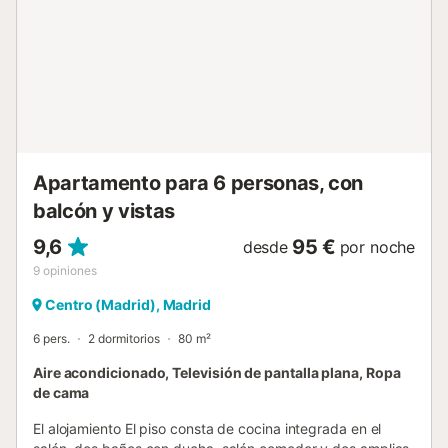
estar en el lugar más céntrico de la ciudad, el apartamento
es súper tranquilo, pues está situado en la planta más alta
del edificio y es interior. Entre las comodidades del
apartamento también encontramos: wifi gratis, lavadora y
secadora, sábanas y toallas, artículos de higiene gratuitos.
LA ZONA El puro centro de Madrid y el kilómetro cero de
todas las carreteras de España, justo en ese punto se
encuentra el alojamiento. Es la Puerta del Sol, lugar de
obligada visita para todo el que viene a Mad...
Apartamento para 6 personas, con
balcón y vistas
9,6
95 €
desde
por noche
9
opiniones
Centro (Madrid), Madrid
6 pers.
2 dormitorios
80 m²
Aire acondicionado, Televisión de pantalla plana, Ropa
de cama
El alojamiento El piso consta de cocina integrada en el