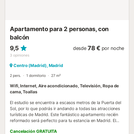
combina la tradición madrileña con un ambiente moderno
y dinámico. Aquí tienes una descripción detallada del
barrio y su of...
Apartamento para 2 personas, con
balcón
9,5
78 €
desde
por noche
3
opiniones
Centro (Madrid), Madrid
2 pers.
1 dormitorio
27 m²
Wifi, Internet, Aire acondicionado, Televisión, Ropa de
cama, Toallas
El estudio se encuentra a escasos metros de la Puerta del
Sol, por lo que podrás ir andando a todas las atracciones
turísticas de Madrid. Este fantástico apartamento recién
reformado será perfecto para tu estancia en Madrid. El
estudio cuenta con una cama doble y un armario,
Cancelación GRATUITA
iluminados por una lámpara de techo. En el salón,