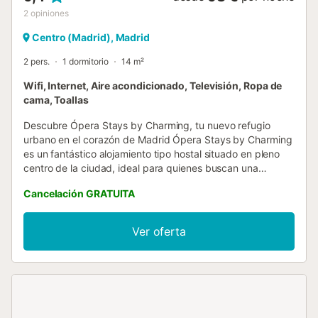
2
opiniones
Centro (Madrid), Madrid
2 pers.
1 dormitorio
14 m²
Wifi, Internet, Aire acondicionado, Televisión, Ropa de
cama, Toallas
Descubre Ópera Stays by Charming, tu nuevo refugio
urbano en el corazón de Madrid Ópera Stays by Charming
es un fantástico alojamiento tipo hostal situado en pleno
centro de la ciudad, ideal para quienes buscan una
estancia cómoda y sin complicaciones durante su tiempo
Cancelación GRATUITA
en Madrid. Ubicado en la calle de los Caños del Peral 9,
está situado a un paso del famoso Teatro Real, de la
emblemática Gran vía, y de todas las principales
Ver oferta
atracciones turísticas de la capital. Además, la parada de
metro “Ópera”está a menos de 2 minutos a pie, por lo que
podrás llegar cómodamente a cualquier punto de la
ciudad. Ópera Stays by Charming es la base perfecta
para explorar Madrid desde el centro histórico, y también
para viajeros de trabajo que buscan una localización