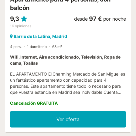
balcón
9,3
97 €
desde
por noche
16
opiniones
Barrio de la Latina, Madrid
4 pers.
1 dormitorio
68 m²
Wifi, Internet, Aire acondicionado, Televisión, Ropa de
cama, Toallas
EL APARTAMENTO El Charming Mercado de San Miguel es
un fantástico apartamento con capacidad para 4
personas. Este apartamento tiene todo lo necesario para
que vuestra estancia en Madrid sea inolvidable Cuenta
con un dormitorio con cama doble y baño en suite. Salón
Cancelación GRATUITA
con mesa de comedor, sofá convertible en cama con
capacidad para 2 personas, tv de pantalla plana, mesa de
comedor y dos balcones a la calle. La cocina está
Ver oferta
completamente equipada: Frigorífico y congelador,
vitrocerámica, horno, microondas, cafetera, hervidor de
agua, batidora, utensilios de cocina, ollas y sartenes,