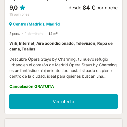
9,0
84 €
desde
por noche
15
opiniones
Centro (Madrid), Madrid
2 pers.
1 dormitorio
14 m²
Wifi, Internet, Aire acondicionado, Televisión, Ropa de
cama, Toallas
Descubre Ópera Stays by Charming, tu nuevo refugio
urbano en el corazón de Madrid Ópera Stays by Charming
es un fantástico alojamiento tipo hostal situado en pleno
centro de la ciudad, ideal para quienes buscan una
estancia cómoda y sin complicaciones durante su tiempo
Cancelación GRATUITA
en Madrid. Ubicado en la calle de los Caños del Peral 9,
está situado a un paso del famoso Teatro Real, de la
emblemática Gran vía, y de todas las principales
Ver oferta
atracciones turísticas de la capital. Además, la parada de
metro “Ópera”está a menos de 2 minutos a pie, por lo que
podrás llegar cómodamente a cualquier punto de la
ciudad. Ópera Stays by Charming es la base perfecta