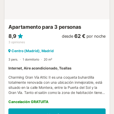
(lineas 1, 2 y 3)-Estación de metro Gran Vía (lineas 1 y 5) A
TENER EN CUENTA -El registro de entrada después de las
20h comporta un supl...
Apartamento para 3 personas
8,9
62 €
desde
por noche
3
opiniones
Centro (Madrid), Madrid
3 pers.
1 dormitorio
20 m²
Internet, Aire acondicionado, Toallas
Charming Gran Vía Attic II es una coqueta buhardilla
totalmente renovada con una ubicación inmejorable, está
situado en la calle Montera, entre la Puerta del Sol y la
Gran Vía. Tanto el salón como la zona de habitación tienen
ventanas, a pesar de estar situado en pleno centro,
Cancelación GRATUITA
podrás disfrutar de una tranquilidad sorprendente en el
apartamento, dado que está en una quinta planta, lo que
te permitirá descansar depués de un disfrutar de la