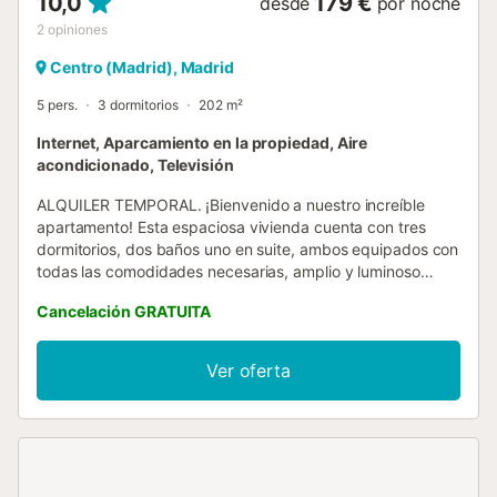
10,0
179 €
desde
por noche
2
opiniones
Centro (Madrid), Madrid
5 pers.
3 dormitorios
202 m²
Internet, Aparcamiento en la propiedad, Aire
acondicionado, Televisión
ALQUILER TEMPORAL. ¡Bienvenido a nuestro increíble
apartamento! Esta espaciosa vivienda cuenta con tres
dormitorios, dos baños uno en suite, ambos equipados con
todas las comodidades necesarias, amplio y luminoso
salón comedor con diseño moderno y elegante, cocina
Cancelación GRATUITA
integrada con electrodomésticos para que puedas
preparar tus comidas favoritas. Una de las características
más destacadas de este apartamento son sus tres
Ver oferta
balcones con vistas a la famosa calle Alcalá. Imagina
disfrutar de una taza de café por la mañana o de un vino
por la noche mientras observas el ajetreo y bullicio de la
ciudad desde el relax que te brinda esta casa. La
ubicación de este apartamento es inmejorable, situado en
el corazón de Madrid. Tendrás fácil acceso a una gran