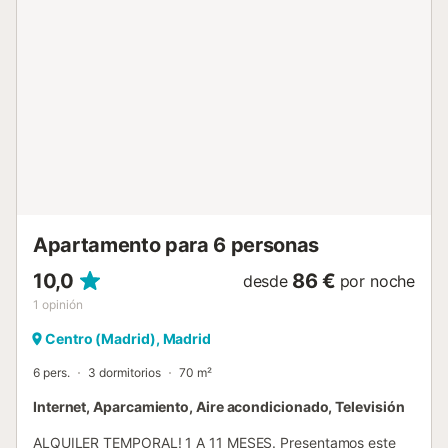
excelente. Nuestra habitación doble estándar es interior,
garantizando el descanso y la tranquilidad durante tu
estancia. Además, cuenta con aire acondicionado y
calefacción central, garantizando la temperatura perfecta
en cualquier época del año. La habitación también está
equipada con wifi de alta velocidad, televisión, tetera, mini
nevera, caja fuerte, plancha y tabla de planchar bajo
solicitud. Además, dispone de baño privado con artículos
de aseo, toallas y secador de pelo. Servicios que te dan
libertad y comodidad Check-in 100% autónomo:accede a
tu habitación con total libertad y privacidad, sin esperas ni
contacto. Solo necesit...
Apartamento para 6 personas
10,0
86 €
desde
por noche
1
opinión
Centro (Madrid), Madrid
6 pers.
3 dormitorios
70 m²
Internet, Aparcamiento, Aire acondicionado, Televisión
ALQUILER TEMPORAL! 1 A 11 MESES. Presentamos este