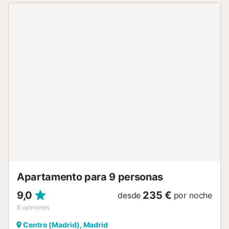
platos, cubiertos, vasos y tazas. Entre las comodidades
del alojamiento también encontramos: Wifi gratis, sábanas
y toallas, lavadora, plancha y tabla de planchar y artículos
de aseo gratuitos. El edificio donde se sitúa este
apartamento dispone de ascensor. LA ZONA Este coqueto
apartamento se encuentra en pleno centro de Madrid,
justo al lado del conocido Mercado de San Miguel y de la
Plaza Mayor. La situación privilegiada del apartamento
hace que puedas ir caminando a todas las atracciones
más importantes: La Plaza de Ópera, el Palacio Real y la
Gran Vía de Madrid están a solo unos minutos caminando
del apartamento. No necesitas tomar ningún transporte
público para moverte desde el apartamento, estás en el
punto más céntrico de la ciudad. Si deseas moverte en
transporte público tienes muchas opciones de...
Apartamento para 9 personas
9,0
235 €
desde
por noche
8
opiniones
Centro (Madrid), Madrid