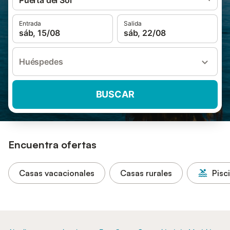
Puerta del Sol
Entrada
Salida
sáb, 15/08
sáb, 22/08
Huéspedes
BUSCAR
Encuentra ofertas
Casas vacacionales
Casas rurales
Pisc