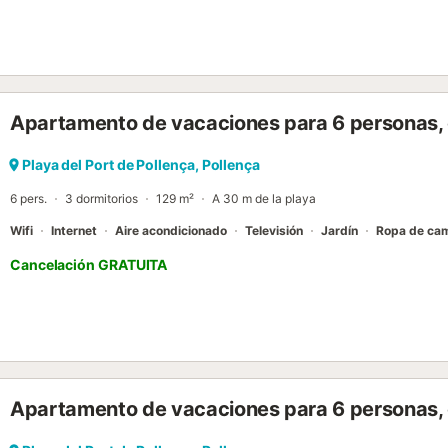
lavadora. También hay disponible una cuna y una trona. Esta propi
privada con terraza cubierta y balcón. Hay aparcamiento gratuito e
mascotas. No se permite fumar ni celebrar eventos. La propiedad no t
edificio dispone de ascensor. Este establecimiento cuenta con un c
Apartamento de vacaciones para 6 personas, co
Playa del Port de Pollença, Pollença
6 pers.
3 dormitorios
129 m²
A 30 m de la playa
Wifi
Internet
Aire acondicionado
Televisión
Jardín
Ropa de ca
Cancelación GRATUITA
Apartamento de vacaciones para 6 personas,