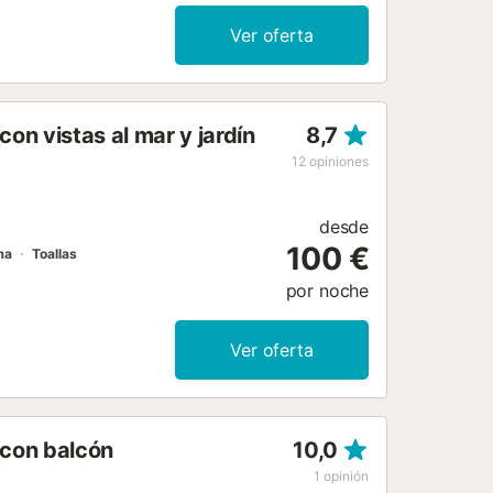
edad cuenta con una zona exterior
n la calle. Se permite un máximo de 2
Ver oferta
iene escalones en el interior. El
ómodo sistema de auto check-in....
n vistas al mar y jardín
8,7
12
opiniones
desde
100 €
ma
Toallas
por noche
Ver oferta
 con balcón
10,0
1
opinión