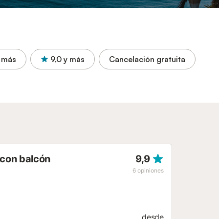
 más
9,0
y más
Cancelación gratuita
 con balcón
9,9
6
opiniones
desde