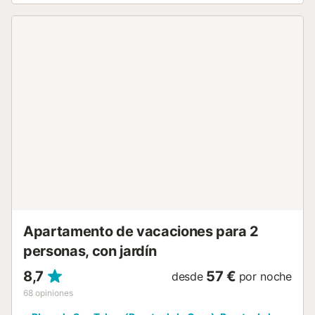
balcón. También hay una zona exterior compartida con
piscina y ducha exterior. La propiedad está ubicada en a
poca distancia de la Playa del Castillo, Loro Parque y
enlaces de transporte público. Además, el alojamiento está
situado a 2,2 km de la piscina pública Lagos Martiánez y a
20 minutos andando de la plaza del Charco, donde
encontrarás numerosas tiendas y restaurantes. Hay
aparcamiento gratuito en la calle. Se admiten familias con
niños. No se permiten mascotas, fumar ni celebrar
eventos. No hay aire acondicionado. Esta propiedad
cuenta con funcionalidades de ahorro de luz y agua....
Apartamento de vacaciones para 2
personas, con jardín
8,7
57 €
desde
por noche
68
opiniones