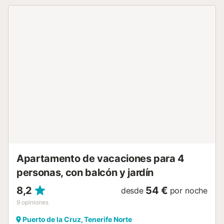
piscinas comunitarias: dos en las azoteas con hermosas
vistas y una en planta baja. También cuenta con parque
infantil, zona de ejercicios, peluquería, restaurante tipo
buffet en el mismo edificio con acceso directo,
instalaciones adaptadas para personas con discapacidad
y ascensores. Los Apartamentos Valle Luz se encuentran a
aproximadamente 290 metros de la estación de autobuses
principal de la ciudad (Intercambiador Puerto de la Cruz).
Este trayecto caminando toma alrededor de 3 a 5 minutos
siguiendo la propia Avenida Melchor Luz. Cerca
encontrarás varios restaurantes, taxis, farmacias y centro
de salud. El apartamento dispone de dormitorio, cómodo
sofá cama, cocina totalmente equipada, baño completo,
lavadora, secadora, WiFi de alta velocidad y Smart TV. Su
excelente ubicación te permitirá llegar caminando a los
principales lugares de interés: Playa Jardín a 35...
Apartamento de vacaciones para 4
personas, con balcón y jardín
8,2
54 €
desde
por noche
9
opiniones
Puerto de la Cruz, Tenerife Norte