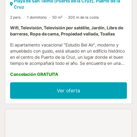
Playa de San Telmo (Puerto de la Cruz), Puerto de la
Cruz
2 pers.
1 dormitorio
50 m²
300 m de la costa
Wifi, Televisión, Televisión por satélite, Jardín, Libre de
barreras, Ropa de cama, Propiedad vallada, Toallas
El apartamento vacacional "Estudio Bel Air", moderno y
amueblado con gusto, está situado en un edificio histórico
en el centro de Puerto de la Cruz, un lugar donde el buen
tiempo le acompañará todo el año. Se encuentra en una
zona muy tranquila y es el alojamiento perfecto para
Cancelación GRATUITA
parejas y aventureros. Este apartamento de 50 m² con
ascensor consta de un salón con sofá cama para una
persona, una cocina bien equipada, un dormitorio y un
Ver oferta
cuarto de baño grande, por lo que puede alojar hasta 3
personas. Los servicios adicionales incluyen lavadora, Wi-
Fi, televisión por satélite y sistema de alarma de seguridad.
El cuarto de baño no incluye bidé. Gracias a su céntrica
ubicación, hay supermercados, tiendas, cafeterías,
restaurantes, bares, paradas de autobús y una farmacia a
pocos minutos a pie (100-300 m) del apartamento. La
playa más cercana, Playa del Muelle, está a solo 7 minutos