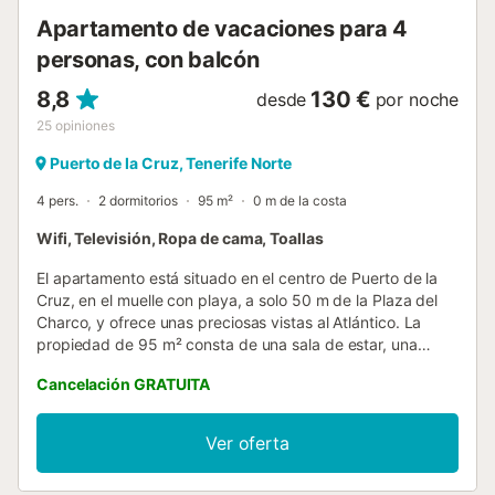
Apartamento de vacaciones para 4
personas, con balcón
8,8
130 €
desde
por noche
25
opiniones
Puerto de la Cruz, Tenerife Norte
4 pers.
2 dormitorios
95 m²
0 m de la costa
Wifi, Televisión, Ropa de cama, Toallas
El apartamento está situado en el centro de Puerto de la
Cruz, en el muelle con playa, a solo 50 m de la Plaza del
Charco, y ofrece unas preciosas vistas al Atlántico. La
propiedad de 95 m² consta de una sala de estar, una
cocina bien equipada, 2 dormitorios y 2 baños, por lo que
Cancelación GRATUITA
puede alojar hasta 4 personas. Los servicios adicionales
incluyen Wi-Fi con un espacio de trabajo dedicado para la
oficina en casa, televisión, ventilador y lavadora. Este piso
Ver oferta
cuenta con una terraza cubierta privada, ideal para
relajarse por las tardes. Hay aparcamiento gratuito en la