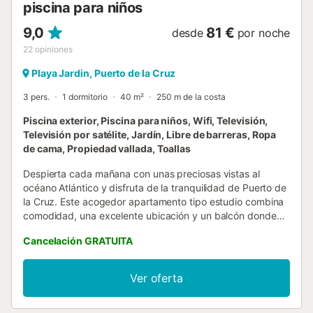
piscina para niños
9,0
81 €
desde
por noche
22
opiniones
Playa Jardin, Puerto de la Cruz
3 pers.
1 dormitorio
40 m²
250 m de la costa
Piscina exterior, Piscina para niños, Wifi, Televisión,
Televisión por satélite, Jardín, Libre de barreras, Ropa
de cama, Propiedad vallada, Toallas
Despierta cada mañana con unas preciosas vistas al
océano Atlántico y disfruta de la tranquilidad de Puerto de
la Cruz. Este acogedor apartamento tipo estudio combina
comodidad, una excelente ubicación y un balcón donde
podrás relajarte mientras contemplas el mar. El
Cancelación GRATUITA
apartamento de 40 m² dispone de un dormitorio, un
cómodo sofá cama, cocina totalmente equipada, baño
completo, lavadora, secadora de ropa, WiFi de alta
Ver oferta
velocidad y TV. El apartamento se encuentra en el
complejo de edificios Valleluz, el cual cuenta con 3