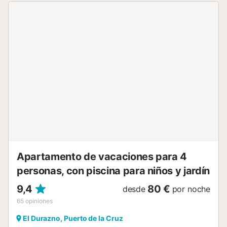
baño, una cocina completamente equipada integrada en el
salón, zona de estar con sofá cama y Smart TV, terraza e
Internet Wifi de fibra a 300mb. El complejo residencial en
el que se ubica cuenta con lavandería y piscina
comunitarias, además de solarium. Está situado en pleno
centro del Puerto de la Cruz, con la playa a pocos pasos
caminando, restaurantes, comercios y todos los servicios
necesarios a tu alcance. Además de una conexión
magnífica con la autopista para conocer de forma cómoda
el resto de la isla. La casa cuenta con una cocina
completamente equipada, un bonito salón, una agradable
terraza, donde desayunar o relajarse, nevera, microondas,
secador de pelo, Smart TV, ascensor, piscina, solarium y
lavandería comunitarios, plancha de ropa, sábanas y
toallas de ducha e Internet Wifi Fi...
Apartamento de vacaciones para 4
personas, con piscina para niños y jardín
9,4
80 €
desde
por noche
65
opiniones
El Durazno, Puerto de la Cruz