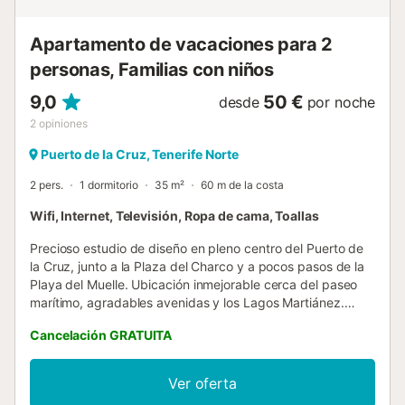
Apartamento de vacaciones para 2
personas, Familias con niños
9,0
50 €
desde
por noche
2
opiniones
Puerto de la Cruz, Tenerife Norte
2 pers.
1 dormitorio
35 m²
60 m de la costa
Wifi, Internet, Televisión, Ropa de cama, Toallas
Precioso estudio de diseño en pleno centro del Puerto de
la Cruz, junto a la Plaza del Charco y a pocos pasos de la
Playa del Muelle. Ubicación inmejorable cerca del paseo
marítimo, agradables avenidas y los Lagos Martiánez.
Rodeado de restaurantes, comercios y todos los servicios,
Cancelación GRATUITA
este estudio es ideal para disfrutar de unas vacaciones
cómodas y auténticas en Tenerife. El alojamiento tiene
capacidad para 2 personas y se distribuye en un único
Ver oferta
espacio diáfano de concepto abierto, luminoso y