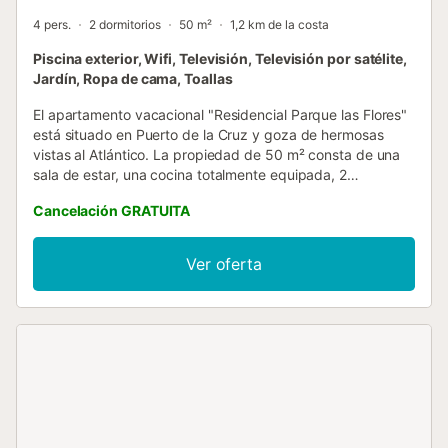
4 pers.
2 dormitorios
50 m²
1,2 km de la costa
Piscina exterior, Wifi, Televisión, Televisión por satélite,
Jardín, Ropa de cama, Toallas
El apartamento vacacional "Residencial Parque las Flores"
está situado en Puerto de la Cruz y goza de hermosas
vistas al Atlántico. La propiedad de 50 m² consta de una
sala de estar, una cocina totalmente equipada, 2
dormitorios, 1 baño y un aseo adicional y tiene capacidad
Cancelación GRATUITA
para 4 personas. Los servicios y comodidades adicionales
incluyen Wi-Fi de alta velocidad (apto para
videollamadas), televisión, ventilador, lavadora y secadora.
Ver oferta
También se puede proporcionar una cuna y una trona.
Esta propiedad cuenta con una zona exterior privada con
terraza cubierta y balcón. Los huéspedes también tienen
acceso a un espacio exterior compartido con piscina y
jardín. El apartamento está situado en una zona residencial
muy tranquila a altas horas de la noche. El supermercado
más cercano con buenos productos se encuentra a 2
minutos a pie subiendo por la calle San Antonio. Un
minimarket de fin de semana se encuentra a la izquierda