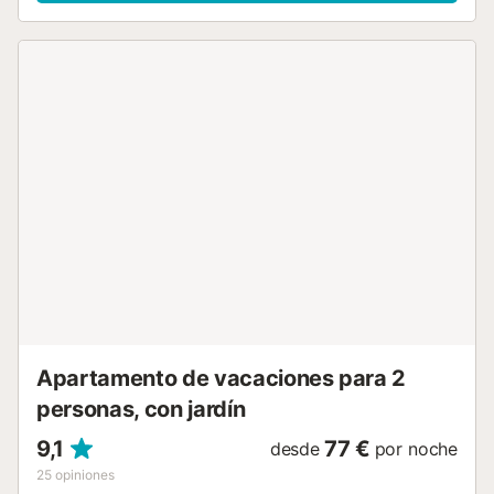
cuidadosamente decorado. Dispone de cama de
matrimonio, zona de estar con sofá y Smart TV, cocina
integrada completamente equipada y terraza techada con
vistas a la Plaza del Charco. Además, cuenta con conexión
a Internet Wifi de fibra, perfecta para teletrabajo o
estancias prolongadas. Gracias a su ubicación central, es
ideal para quienes quieren rodearse de la vida local y
disfrutar del ambiente, la gastronomía y el carácter
marinero del Puerto de la Cruz. Al mismo tiempo, está
perfectamente comunicado por carretera con los
principales atractivos turísticos del norte de Tenerife, como
los Lagos Martiánez, Loro Parque, el Jardín Botánico o el
Parque Nacional del Teide, combinando descanso, ocio y
exploración de la isla. La vivienda ofrece todo lo necesario
para una estancia confortable: cocina equipada con
nevera, microondas y lavadora, ropa de cama y toallas,
secador de pelo, Smart TV y co...
Apartamento de vacaciones para 2
personas, con jardín
9,1
77 €
desde
por noche
25
opiniones