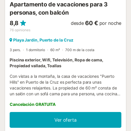
Apartamento de vacaciones para 3
personas, con balcón
8,8
60 €
desde
por noche
76
opiniones
Playa Jardin, Puerto de la Cruz
3 pers.
1 dormitorio
60 m²
700 m de la costa
Piscina exterior, Wifi, Televisión, Ropa de cama,
Propiedad vallada, Toallas
Con vistas a la montaña, la casa de vacaciones "Puerto
Hills" en Puerto de la Cruz es perfecta para unas
vacaciones relajantes. La propiedad de 60 m² consta de
un salón con un sofá cama para una persona, una cocina
bien equipada, 1 dormitorio y 1 baño, por lo que puede
Cancelación GRATUITA
alojar a 3 personas. Los servicios adicionales incluyen Wi-
Fi (apto para videollamadas) con un espacio dedicado
para teletrabajar, una televisión, un ventilador y una
Ver oferta
lavadora. También dispone de cuna y trona. La zona
exterior privada incluye una terraza descubierta y un