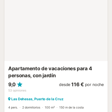
parques en las inmediaciones, lo que hace que este lugar
sea aún más atractivo. Cabe destacar que no se aceptan
mascotas. Este estudio es una opción ideal para quienes
buscan disfrutar de unas vacaciones o una estancia
prolongada en uno de los destinos más hermosos de
Canarias. De acuerdo con la normativa vigente en
Canarias, es obligatorio que todos los huéspedes
presenten a su llegada el siguiente documento de
identidad: Este documento se pedira mediante el enlace
que se les enviara un dia antes de la entrada donde
tambien encontraran las instrucciones de llegada Este
requisito es indispensable para cumplir con las
regulaciones locales y garantizar una estancia a...
Apartamento de vacaciones para 4
personas, con jardín
9,0
116 €
desde
por noche
53
opiniones
Las Dehesas, Puerto de la Cruz
4 pers.
2 dormitorios
100 m²
150 m de la costa