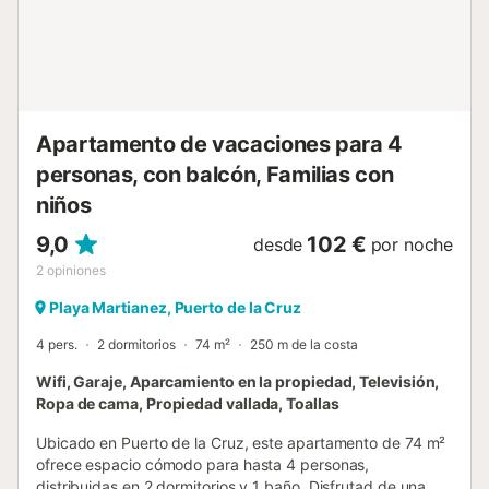
proporciona más información in situ. Este alquiler cuenta
con características de ahorro de luz y agua. Se han
utilizado materiales sostenibles en el aislamiento de esta
propiedad....
Apartamento de vacaciones para 4
personas, con balcón, Familias con
niños
9,0
102 €
desde
por noche
2
opiniones
Playa Martianez, Puerto de la Cruz
4 pers.
2 dormitorios
74 m²
250 m de la costa
Wifi, Garaje, Aparcamiento en la propiedad, Televisión,
Ropa de cama, Propiedad vallada, Toallas
Ubicado en Puerto de la Cruz, este apartamento de 74 m²
ofrece espacio cómodo para hasta 4 personas,
distribuidas en 2 dormitorios y 1 baño. Disfrutad de una