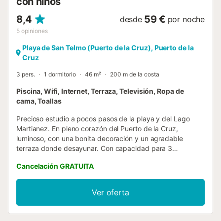
con niños
8,4
59 €
desde
por noche
5
opiniones
Playa de San Telmo (Puerto de la Cruz), Puerto de la
Cruz
3 pers.
1 dormitorio
46 m²
200 m de la costa
Piscina, Wifi, Internet, Terraza, Televisión, Ropa de
cama, Toallas
Precioso estudio a pocos pasos de la playa y del Lago
Martianez. En pleno corazón del Puerto de la Cruz,
luminoso, con una bonita decoración y un agradable
terraza donde desayunar. Con capacidad para 3
personas, situado en un tranquilo complejo residencial con
Cancelación GRATUITA
piscina comunitaria, Internet Wifi de Fibra a 300mb y
todos los servicios necesarios alrededor, es perfecto para
familias, parejas y viajes de trabajo. Este apartamento
Ver oferta
tiene todos los ingredientes para unas vacaciones únicas
en Tenerife. Este bonito estudio tiene ascensor y dispone
de capacidad para 3 personas, con una cama doble, un