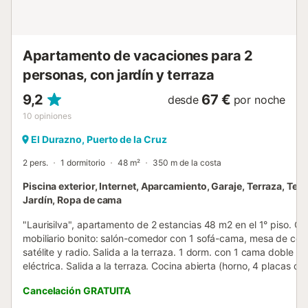
Apartamento de vacaciones para 2
personas, con jardín y terraza
9,2
67 €
desde
por noche
10
opiniones
El Durazno, Puerto de la Cruz
2 pers.
1 dormitorio
48 m²
350 m de la costa
Piscina exterior, Internet, Aparcamiento, Garaje, Terraza, Tele
Jardín, Ropa de cama
"Laurisilva", apartamento de 2 estancias 48 m2 en el 1° piso. Co
mobiliario bonito: salón-comedor con 1 sofá-cama, mesa de co
satélite y radio. Salida a la terraza. 1 dorm. con 1 cama doble y 
eléctrica. Salida a la terraza. Cocina abierta (horno, 4 placas de
vitrocerámica, microondas, congelador, cafetera eléctrica). Du
Cancelación GRATUITA
Terraza 18 m2. Muebles de terraza, tumbonas (2). Vista al mar. E
alojamiento dispone de: lavadora, trona, cuna. Internet (Wifi, grat