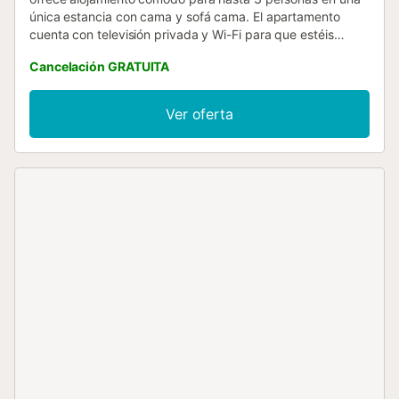
única estancia con cama y sofá cama. El apartamento
cuenta con televisión privada y Wi-Fi para que estéis
siempre conectados durante vuestra estancia. Un
Cancelación GRATUITA
ascensor facilita el acceso al apartamento. Salid al balcón
privado, ideal para relajaros y disfrutar del entorno. No se
permiten eventos ni fiestas en la propiedad....
Ver oferta