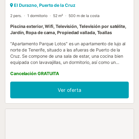
El Durazno, Puerto de la Cruz
2 pers.
1 dormitorio
52 m²
500 m de la costa
Piscina exterior, Wifi, Televisión, Televisión por satélite,
Jardín, Ropa de cama, Propiedad vallada, Toallas
"Apartamento Parque Lotos" es un apartamento de lujo al
norte de Tenerife, situado a las afueras de Puerto de la
Cruz. Se compone de una sala de estar, una cocina bien
equipada con lavavajillas, un dormitorio, así como un
cuarto de baño y, por lo tanto, puede acomodar a 2
Cancelación GRATUITA
personas. Los servicios adicionales incluyen Wi-Fi (apto
para videollamadas) y una lavadora. La propiedad cuenta
con una terraza privada descubierta con muebles para
Ver oferta
sentarse donde los huéspedes pueden relajarse con una
bebida refrescante y disfrutar de la hermosa vista de la
montaña. Los huéspedes también tienen acceso a una
piscina compartida. A pesar de la tranquila ubicación del
apartamento, todo lo esencial está a un corto paseo o en
coche. El restaurante más cercano está a 6 minutos a pie
(450 m), y el supermercado más cercano está a 8 minutos
a pie (600 m). Una mayor selección de tiendas y