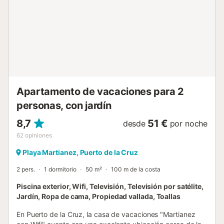
en la rotonda debajo de la propiedad. Hay aparcamiento
gratuito en la calle. Se admiten familias con niños. No se
permiten mascotas, fumar ni celebrar eventos. Este
inmueble no dispone de aire acondicionado. Se puede
proporcionar servicio de limpieza adicional (por un
suplemento). Se ruega a los huéspedes que respeten las
horas de silencio durante su estancia....
Apartamento de vacaciones para 2
personas, con jardín
8,7
51 €
desde
por noche
62
opiniones
Playa Martianez, Puerto de la Cruz
2 pers.
1 dormitorio
50 m²
100 m de la costa
Piscina exterior, Wifi, Televisión, Televisión por satélite,
Jardín, Ropa de cama, Propiedad vallada, Toallas
En Puerto de la Cruz, la casa de vacaciones "Martianez