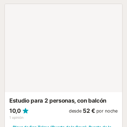
calle. No se permiten mascotas, fumar ni celebrar eventos.
Este inmueble no dispone de aire acondicionado. Hay un
ascensor disponible en el edificio....
Estudio para 2 personas, con balcón
10,0
52 €
desde
por noche
1
opinión