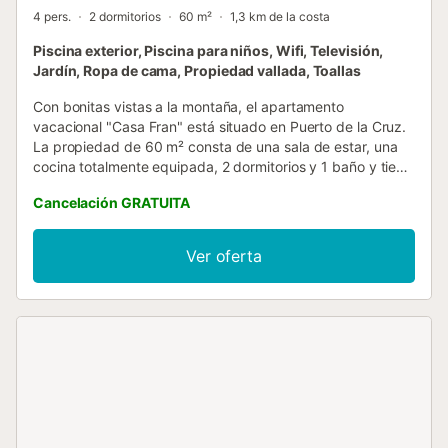
4 pers.
2 dormitorios
60 m²
1,3 km de la costa
Piscina exterior, Piscina para niños, Wifi, Televisión,
Jardín, Ropa de cama, Propiedad vallada, Toallas
Con bonitas vistas a la montaña, el apartamento
vacacional "Casa Fran" está situado en Puerto de la Cruz.
La propiedad de 60 m² consta de una sala de estar, una
cocina totalmente equipada, 2 dormitorios y 1 baño y tiene
capacidad para 4 personas. El Wi-Fi de alta velocidad
Cancelación GRATUITA
(apto para videollamadas), el ventilador y la lavadora
están incluidos. También hay disponible una cuna y una
trona. Su zona exterior privada incluye un jardín, una
Ver oferta
terraza cubierta y una ducha exterior. También hay una
zona exterior compartida con piscina y piscina infantil. Los
enlaces de transporte público se encuentran a poca
distancia a pie. Hay aparcamiento gratuito en la calle. Se
admiten familias con niños. No se permiten mascotas,
fumar ni celebrar eventos. Este inmueble no dispone de
aire acondicionado. Hay cámaras de seguridad y/o
dispositivos de grabación de audio en las instalaciones.
Esta propiedad tiene directrices para ayudar a los
huéspedes con la correcta separación de residuos. Se