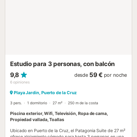
restaurantes se encuentra en el centro de Puerto de la
Cruz, a sólo 7 minutos en coche (aprox. 2 km). La playa
más cercana es la Playa de Martiánez, que está a 6
minutos en coche (2,1 km). El aeropuerto de Tenerife Norte
está a sólo 20 minutos en coche. Se puede aparcar en la
calle. No se admiten mascotas. No hay aire
acondicionado. La ropa de cama y las toallas están
incluidas en el precio....
Estudio para 3 personas, con balcón
9,8
59 €
desde
por noche
6
opiniones
Playa Jardin, Puerto de la Cruz
3 pers.
1 dormitorio
27 m²
250 m de la costa
Piscina exterior, Wifi, Televisión, Ropa de cama,
Propiedad vallada, Toallas
Ubicado en Puerto de la Cruz, el Patagonia Suite de 27 m²
ofrece alojamiento cómodo para hasta 3 personas en una