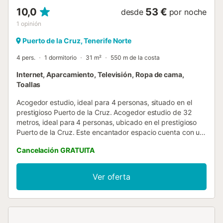
10,0
53 €
desde
por noche
1
opinión
Puerto de la Cruz, Tenerife Norte
4 pers.
1 dormitorio
31 m²
550 m de la costa
Internet, Aparcamiento, Televisión, Ropa de cama,
Toallas
Acogedor estudio, ideal para 4 personas, situado en el
prestigioso Puerto de la Cruz. Acogedor estudio de 32
metros, ideal para 4 personas, ubicado en el prestigioso
Puerto de la Cruz. Este encantador espacio cuenta con un
balcón que brinda vistas al entorno, perfecto para disfrutar
Cancelación GRATUITA
de momentos al aire libre en un mueble exterior. El estudio
dispone de una cómoda cama doble y un sofá-cama,
garantizando un descanso placentero a sus ocupantes. La
Ver oferta
cocina está completamente equipada con todos los
utensilios necesarios, así como un microondas, una
tostadora y una lavadora, facilitando una estancia práctica
y funcional. Situado en un barrio excelente, los inquilinos
encontrarán una oferta variada de restaurantes, tiendas y