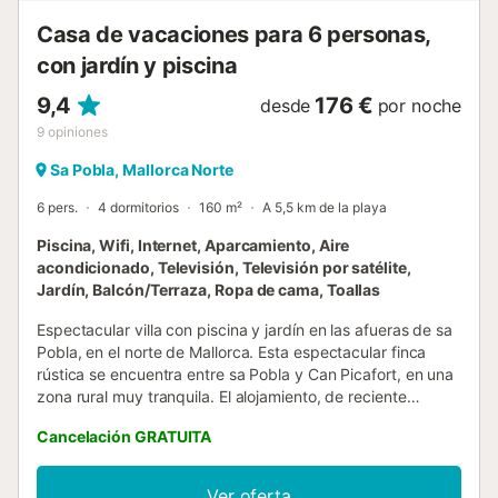
Casa de vacaciones para 6 personas,
con jardín y piscina
9,4
176 €
desde
por noche
9
opiniones
Sa Pobla, Mallorca Norte
6 pers.
4 dormitorios
160 m²
A 5,5 km de la playa
Piscina, Wifi, Internet, Aparcamiento, Aire
acondicionado, Televisión, Televisión por satélite,
Jardín, Balcón/Terraza, Ropa de cama, Toallas
Espectacular villa con piscina y jardín en las afueras de sa
Pobla, en el norte de Mallorca. Esta espectacular finca
rústica se encuentra entre sa Pobla y Can Picafort, en una
zona rural muy tranquila. El alojamiento, de reciente
construcción, conserva el estilo de una típica finca
Cancelación GRATUITA
mallorquina con su fachada de piedra y está decorada con
muebles de estilo tradicional. Totalmente equipada y muy
espaciosa, es ideal para disfrutar de unas relajantes
Ver oferta