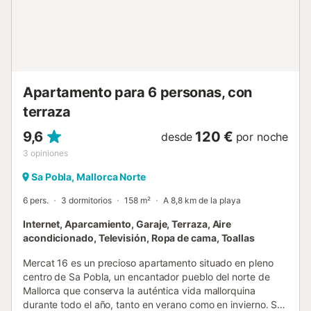
precioso pueblo de Alcúdia. Climatización: Por lo que al
sistema de climatización se refiere, el alojamiento cuenta
con aire acondicionado centralizado frío/calor en todo el
alojamiento. Incluido en el precio: - Consumo de
electricidad- Limpieza final Costes a pagar en destino no
incluid...
Apartamento para 6 personas, con
terraza
9,6
120 €
desde
por noche
3
opiniones
Sa Pobla, Mallorca Norte
6 pers.
3 dormitorios
158 m²
A 8,8 km de la playa
Internet, Aparcamiento, Garaje, Terraza, Aire
acondicionado, Televisión, Ropa de cama, Toallas
Mercat 16 es un precioso apartamento situado en pleno
centro de Sa Pobla, un encantador pueblo del norte de
Mallorca que conserva la auténtica vida mallorquina
durante todo el año, tanto en verano como en invierno. Su