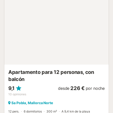
la plaza mayor, el centro neurálgico de la localidad,
encontraréis numerosas cafeterías, bares y restaurantes.
Cenar en cualquiera de estos establecimientos y degustar
la comida típica de Mallorca es todo un lujo que no os
podéis perder. Además, en la misma plaza, cada domingo
se celebra el mercado semanal, donde encontraréis fruta y
verdura fresca, gran variedad de quesos y embutidos, y
productos artesanales. Durante los meses de julio y enero
se celebran las festividades patronales, con multitud de
actividades para toda la familia y en agosto destacamos el
Festival Internacional de Jazz, una cita obligada para los
amantes de la música. Climatización: - En lo que respecta
al sistema de aire acondicionado, el a...
Apartamento para 12 personas, con
balcón
9,1
226 €
desde
por noche
10
opiniones
Sa Pobla, Mallorca Norte
12 pers.
6 dormitorios
300 m²
A 9,4 km de la playa