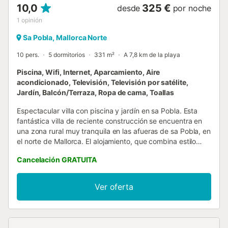
10,0
325 €
desde
por noche
1
opinión
Sa Pobla, Mallorca Norte
10 pers.
5 dormitorios
331 m²
A 7,8 km de la playa
Piscina, Wifi, Internet, Aparcamiento, Aire
acondicionado, Televisión, Televisión por satélite,
Jardín, Balcón/Terraza, Ropa de cama, Toallas
Espectacular villa con piscina y jardín en sa Pobla. Esta
fantástica villa de reciente construcción se encuentra en
una zona rural muy tranquila en las afueras de sa Pobla, en
el norte de Mallorca. El alojamiento, que combina estilo
clásico y modernidad, está completamente equipado y es
Cancelación GRATUITA
muy luminoso y espacioso, por lo que resulta un lugar ideal
para pasar unas inolvidables vacaciones. Por lo que al
exterior se refiere, dispone de una gran piscina, un
Ver oferta
espectacular jardín de césped natural rodeando la casa y
varias terrazas amuebladas que son perfectas para
disfrutar al aire libre. El pueblo más cercano es Sa Pobla,
una localidad con mucha personalidad y llena de vida. En