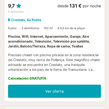
9,7
131 €
desde
por noche
6
opiniones
Crestatx, Sa Pobla
6 pers.
3 dormitorios
163 m²
A 8,5 km de la playa
Piscina, Wifi, Internet, Aparcamiento, Garaje, Aire
acondicionado, Televisión, Televisión por satélite,
Jardín, Balcón/Terraza, Ropa de cama, Toallas
Precioso chalet con piscina privada en la zona residencial
de Crestatx, muy cerca de Pollença. Este magnífico chalet
adosado se encuentra en Crestatx, una tranquila
urbanización a los pies de la Serra de Tramuntana. La
casa, de estilo moderno, cuenta con las mejores
Cancelación GRATUITA
prestaciones para hacer que vuestra estancia sea
inolvidable: WIFI, aire acondicionado en todo el
alojamiento, televisión con acceso a canales
Ver oferta
internacionales, barbacoa, etc. Dispone de tres dormitorios
dobles para hasta seis personas.Hay que destacar el
precioso y amplio jardín de cesped natural, y su zona de
relax al aire libre con terraza cubierta y amueblada, y