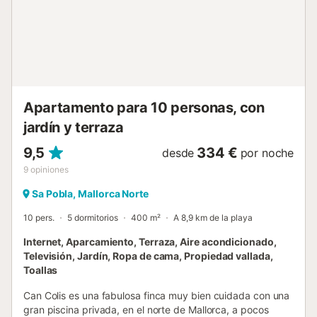
capacidad para 12 personas, distribuidas en 6 dormitorios
con lo necesario para un descanso confortable y
reparador. La casa cuenta con wifi y aire acondicionado,
así como 4 baños, uno de ellos con bañera en suite. La
planta superior, luminosa, por la terraza a la que se abre
paso, cuenta con un área de descanso donde poder ver la
televisión, y desco...
Apartamento para 10 personas, con
jardín y terraza
9,5
334 €
desde
por noche
9
opiniones
Sa Pobla, Mallorca Norte
10 pers.
5 dormitorios
400 m²
A 8,9 km de la playa
Internet, Aparcamiento, Terraza, Aire acondicionado,
Televisión, Jardín, Ropa de cama, Propiedad vallada,
Toallas
Can Colis es una fabulosa finca muy bien cuidada con una
gran piscina privada, en el norte de Mallorca, a pocos