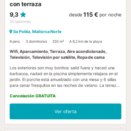
con terraza
9,3
115 €
desde
por noche
35
opiniones
Sa Pobla, Mallorca Norte
6 pers.
3 dormitorios
250 m²
A 8,2 km de la playa
Wifi, Aparcamiento, Terraza, Aire acondicionado,
Televisión, Televisión por satélite, Ropa de cama
Los exteriores son muy bonitos: salid fuera y haced una
barbacoa, nadad en la piscina simplemente relajaos en el
jardín. El porche está amueblado con una mesa y 6 sillas
para cenar fresquitos en las noches de verano. La terraza
de la piscina está equipada con 4 tumbonas y también
Cancelación GRATUITA
hay una pérgola que proporciona sombra. Además hay
dos butacas y un sofá para tomar algo justo después de
un buen baño. La piscina es privada y mide 8 x 4 metros.
Ver oferta
La villa tiene una atmósfera cálida y tiene detalles rústicos
que marcan la diferencia. Es una excelente elección para
los que buscan relax. En el salón podréis descansar, leer