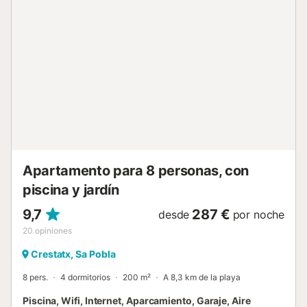
semanal, donde encontraréis fruta y verdura fresca, gran
variedad de quesos y embutidos, y productos artesanales.
Durante los meses de julio y enero se celebran las
festividades patronales, con multitud de actividades para
toda la familia y en agosto destacamos el Festival
Internacional de Jazz, una cita obligada para los amantes
de la música. Climatización: - La casa cuenta con aire
acondicionado en todas las habitaciones. Costes no
incluidos en el precio a pagar en destino: - Impuesto
Turístico - El uso del aire condicionado se paga a razo...
Apartamento para 8 personas, con
piscina y jardín
9,7
287 €
desde
por noche
20
opiniones
Crestatx, Sa Pobla
8 pers.
4 dormitorios
200 m²
A 8,3 km de la playa
Piscina, Wifi, Internet, Aparcamiento, Garaje, Aire