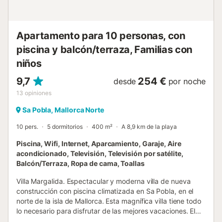
más cerca de la piscina. Disponen tanto de toallas de
piscina c...
Apartamento para 10 personas, con
piscina y balcón/terraza, Familias con
niños
9,7
254 €
desde
por noche
13
opiniones
Sa Pobla, Mallorca Norte
10 pers.
5 dormitorios
400 m²
A 8,9 km de la playa
Piscina, Wifi, Internet, Aparcamiento, Garaje, Aire
acondicionado, Televisión, Televisión por satélite,
Balcón/Terraza, Ropa de cama, Toallas
Villa Margalida. Espectacular y moderna villa de nueva
construcción con piscina climatizada en Sa Pobla, en el
norte de la isla de Mallorca. Esta magnífica villa tiene todo
lo necesario para disfrutar de las mejores vacaciones. El
alojamiento, de nueva construcción, se divide en tres