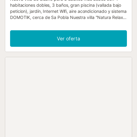
habitaciones dobles, 3 baños, gran piscina (vallada bajo
peticion), jardín, Internet Wifi, aire acondicionado y sistema
DOMOTIK, cerca de Sa Pobla Nuestra villa "Natura Relax"
de estilo moderno se completó en marzo de 2017 y está
situada en la parte norte de Mallorca, cerca de Sa Pobla,
entre los pueblos históricos Muro y Búger. Mallorca ofrece
Ver oferta
más de 300 días de sol al año, condiciones ideales para
unas vacaciones maravillosas. Debido a la excelente
ubicación de nuestra casa, a muchos lugares y sitios para
visitar se llegar muy rápido y fácil. Con el fin de cubrir las
necesidades diarias sólo tiene que conducir 5 minutos
hasta Sa Pobla. En este típico pueblo mallorquín
encontrará todo ... supermercados, gasolineras, médicos,
farmacias, mercado semanal, restaurantes, bares,
panaderías y mucho más. La playa de arena más cercana
es de fácil acceso en sólo 12 minutos en coche. La ruta le
lleva directamente de la finca a lo largo de la reserva
natural S'Albufera a una de las playas más hermosas de
Europa "Platjas de Muro". Una playa de arena limpia y con
aguas turquesas de fácil acceso, ideal para familias con
niños. "Natura Relax" se encuentra en un campo tranquilo,
lejos del ruido y del turismo, con una vista fantástica a la a