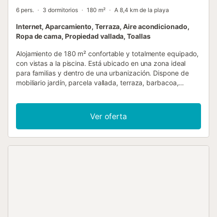
6 pers.
3 dormitorios
180 m²
A 8,4 km de la playa
Internet, Aparcamiento, Terraza, Aire acondicionado,
Ropa de cama, Propiedad vallada, Toallas
Alojamiento de 180 m² confortable y totalmente equipado,
con vistas a la piscina. Está ubicado en una zona ideal
para familias y dentro de una urbanización. Dispone de
mobiliario jardín, parcela vallada, terraza, barbacoa,
plancha, acceso internet (wifi), secador, calefacción
bomba de calor, aire acondicionado, piscina privada,
parking aire libre en edificio cercano, Televisión, tv satelite
Ver oferta
(Idiomas: Español, Inglés, Alemán). La cocina
independiente, de vitrocerámica, está equipada con
nevera, microondas, horno, congelador, lavadora,
lavavajillas, vajilla/cubertería, utensilios/cocina, cafetera,
tostadora y hervidor de agua....