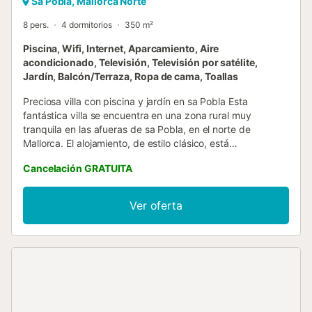
Sa Pobla, Mallorca Norte
8 pers.
4 dormitorios
350 m²
Piscina, Wifi, Internet, Aparcamiento, Aire
acondicionado, Televisión, Televisión por satélite,
Jardín, Balcón/Terraza, Ropa de cama, Toallas
Preciosa villa con piscina y jardín en sa Pobla Esta
fantástica villa se encuentra en una zona rural muy
tranquila en las afueras de sa Pobla, en el norte de
Mallorca. El alojamiento, de estilo clásico, está
completamente equipado y es muy luminoso y espacioso.
Cancelación GRATUITA
Por lo que al exterior se refiere, dispone de una gran
piscina, un espectacular jardín de césped natural
rodeando la casa y varias terrazas amuebladas que son
Ver oferta
perfectas para disfrutar al aire libre. El pueblo más cercano
es Sa Pobla, una localidad con mucha personalidad y llena
de vida. En la plaza mayor, el centro neurálgico de la
localidad, encontraréis numerosas cafeterías, bares y
restaurantes. Cenar en cualquiera de estos
establecimientos y degustar la comida típica de Mallorca
es todo un lujo que no os podéis perder. Además, en la
misma plaza, cada domingo se celebra el mercado