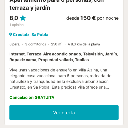
terraza y jardín
8,0
150 €
desde
por noche
1
opinión
Crestatx, Sa Pobla
6 pers.
3 dormitorios
250 m²
A 8,3 km de la playa
Internet, Terraza, Aire acondicionado, Televisión, Jardín,
Ropa de cama, Propiedad vallada, Toallas
Vive unas vacaciones de ensueño en Villa Alzina, una
elegante casa vacacional para 6 personas, rodeada de
naturaleza y tranquilidad en la exclusiva urbanización
Crestatx, en Sa Pobla. Esta preciosa villa ofrece una
piscina privada de 10mx4m (con una profundidad máxima
Cancelación GRATUITA
de 1.70m) con vistas a un entorno verde lleno de árboles,
perfecta para disfrutar del aire puro y del sol
mediterráneo. A su alrededor encontrarás seis cómodas
Ver oferta
hamacas para relajarte y desconectar. La zona exterior
también cuenta con una espaciosa barbacoa y una gran
terraza totalmente equipada, con mesa y seis sillas para