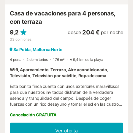
Tramuntana y la naturaleza circundante. La parcela de
3.500 m² está completamente vallada y ofrece muc...
Casa de vacaciones para 4 personas,
con terraza
9,2
204 €
desde
por noche
33
opiniones
Sa Pobla, Mallorca Norte
4 pers.
2 dormitorios
176 m²
A 9,4 km de la playa
Wifi, Aparcamiento, Terraza, Aire acondicionado,
Televisión, Televisión por satélite, Ropa de cama
Esta bonita finca cuenta con unos exteriores maravillosos
para que nuestros invitados disfruten de la verdadera
esencia y tranquilidad del campo. Después de coger
fuerzas con un rico desayuno y tomar el sol en las cuatro
tumbonas, podrán refrescarse en la ducha exterior o nadar
Cancelación GRATUITA
en la piscina privada tanto como deseen. Se trata de una
bonita piscina de sal, de 7 x 3 metros y con una
profundidad que asciende de 0.5 a 1.3 metros. Luego
Ver oferta