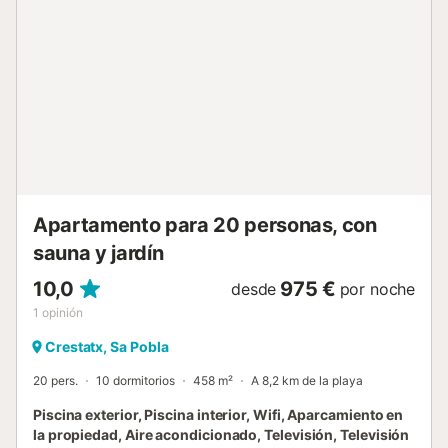
Dispone de tres dormitorios, uno de matrimonio y dos con
1 cama individual cada uno, y dos baños completos con
bañera, todos pensados para un alojamiento cómodo y
práctico. El aire acondicionado en el salón garantiza
frescor durante los días más cálidos. Además hay cuna y
trona y lavadora, plancha y tabla para planchar. La
propiedad es un hogar lejos de vuestro hogar, con un aire
rústico, muy coqueto y en una de las mejores áreas de
Mallorca. No os vayáis de vacaciones a cualquier sitio –
¡haced de vuestras vacaciones una experiencia
inolvidable! En solo 20 minu...
Apartamento para 20 personas, con
sauna y jardín
10,0
975 €
desde
por noche
1
opinión
Crestatx, Sa Pobla
20 pers.
10 dormitorios
458 m²
A 8,2 km de la playa
Piscina exterior, Piscina interior, Wifi, Aparcamiento en
la propiedad, Aire acondicionado, Televisión, Televisión