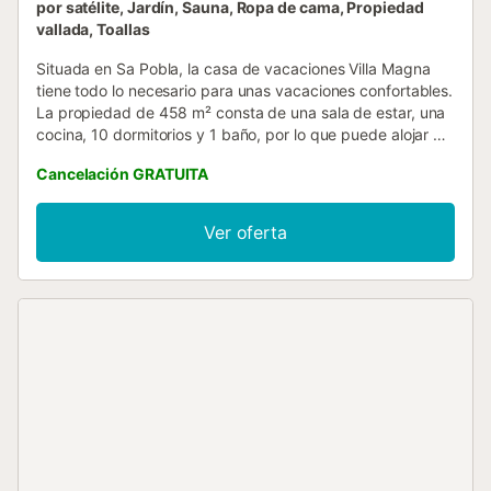
por satélite, Jardín, Sauna, Ropa de cama, Propiedad
vallada, Toallas
Situada en Sa Pobla, la casa de vacaciones Villa Magna
tiene todo lo necesario para unas vacaciones confortables.
La propiedad de 458 m² consta de una sala de estar, una
cocina, 10 dormitorios y 1 baño, por lo que puede alojar a
20 personas. Los servicios adicionales incluyen Wi-Fi con
Cancelación GRATUITA
un espacio de trabajo dedicado para la oficina en casa,
una smart TV con servicios de streaming, aire
acondicionado, una lavadora, así como una secadora.
Ver oferta
Además, un gimnasio privado y una mesa de billar están
disponibles para su uso. También hay una cuna y una
trona. Este alquiler de vacaciones cuenta con una zona
exterior privada con piscina, terraza, balcón, barbacoa y
ducha exterior para una estancia relajante y agradable.
Este alquiler de vacaciones cuenta con una terraza
cubierta compartida para relajarse por las tardes. Hay una
plaza de aparcamiento disponible en la propiedad y hay
aparcamiento gratuito disponible en la calle. Se permite
una mascota. No se permite fumar ni celebrar eventos....