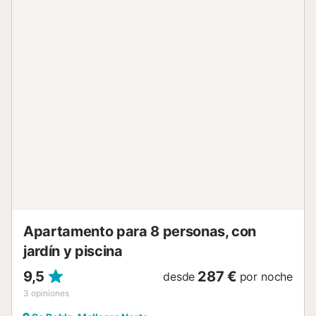
piscina privada con amacas y barbacoa. La zona
residencial de Crestatx se ubica entre Sa Pobla y Pollença,
muy cerca de la costa. La infinita playa de Platges de
Muro o las tranquilas calas que conforman la costa de Port
de Pollença son una visita obligada. Además, la
localización del chalet permite llegar con facilidad a
cualquier lugar de la zona norte de Mallorca. Está a menos
de diez minutos en coche de Pollença y de la Serra de
Tramuntana, Patrimonio de la Humanidad, o del precioso
pueblo de Alcúdia. Climatización: - Por lo que al sistema de
climatización se refiere, el alojamiento cuenta con aire
acondicionado centralizado frío/calor en todo el
alojamiento. Costes a pagar en destino no incluídos en el
precio: - Impuesto Turístico (Obligatorio) Notas...
Apartamento para 8 personas, con
jardín y piscina
9,5
287 €
desde
por noche
3
opiniones