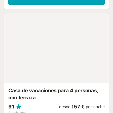
tienen todo un paraíso de flores, plantas, matas, árboles y
vistas a las montañas que rodean la casa y envuelven, en
sí, todo el terreno para que den tal vez un agradable y
pequeño paseo. La parcela está vallada y hay vecinos. La
casa, de una sola planta, ofrece unas estancias muy
amplias y luminosas y con un carácter rústico excepcional.
El salón-comedor es una auténtica joya mallorquina donde
disfrutarán charlando todos juntos, mientras se deleitan
con un buen banquete, o viendo la televisión satélite. La
cocina también ofrece zona para comer, si lo desean, y
está equipada con fogones de gas industriales, horno y
todo lo necesario para cocinar como en casa. La
lavandería es independiente y ofrece lavadora, secadora,
una plancha y tabla de planchar. Luego hay dos
habitaciones con AC y salida directa al jardí. Una de ellas
tiene dos camas individuales y armario, y en la segunda
hay una cama doble, vestidor y baño en-suite con ducha.
Hay un segundo b...
Casa de vacaciones para 4 personas,
con terraza
9,1
157 €
desde
por noche
41
opiniones