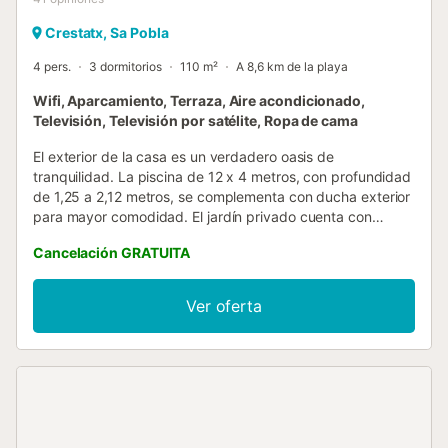
Crestatx, Sa Pobla
4 pers.
3 dormitorios
110 m²
A 8,6 km de la playa
Wifi, Aparcamiento, Terraza, Aire acondicionado,
Televisión, Televisión por satélite, Ropa de cama
El exterior de la casa es un verdadero oasis de
tranquilidad. La piscina de 12 x 4 metros, con profundidad
de 1,25 a 2,12 metros, se complementa con ducha exterior
para mayor comodidad. El jardín privado cuenta con
espacios amplios para juegos, lectura o simplemente
Cancelación GRATUITA
relajarse al sol. Una terraza envolvente permite disfrutar de
comidas al aire libre, mientras que la barbacoa fija ofrece
la opción de organizar agradables parrilladas. La
Ver oferta
combinación de piscina, jardín y terraza asegura horas de
entretenimiento y descanso bajo el cálido clima mallorquín.
En el interior, la vivienda destaca por su diseño funcional y
acogedor. El salón con chimenea y TV satélite se
encuentra junto a la cocina equipada con vitrocerámica,
facilitando la preparación de comidas mientras se
mantiene el contacto con el resto de la familia o amigos.