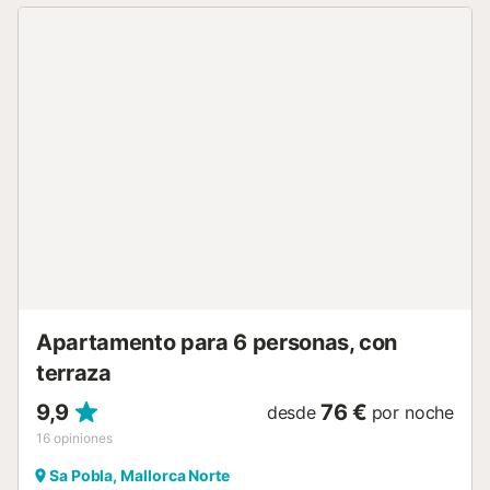
comer al aire libre, además de un sofá y dos butacas
ideales para descansar o compartir momentos con familia
y amigos. Cuenta con un baño con ducha aporta
comodidad adicional durante los días de piscina. En el
interior, el espacio principal combina salón, comedor y
cocina en un ambiente amplio y luminoso. El salón dispone
de un gran sofá para poder descansar mientras pones tus
programas favoritos en la televisión y un comedor
totalmente equipado para compartir comidas y cenas
junto a los ventanales que permite disfrutar de las vistas al
jardín y la piscina. La cocina, completamente equipada,
incluye una mesa con sillas donde poder desayunar y
acceso a la terraza. Al lado de la cocina se encuentra un
baño con bañera. En esta planta baja se encuentran
también tres dormitorios dobles y dos baños má...
Apartamento para 6 personas, con
terraza
9,9
76 €
desde
por noche
16
opiniones
Sa Pobla, Mallorca Norte