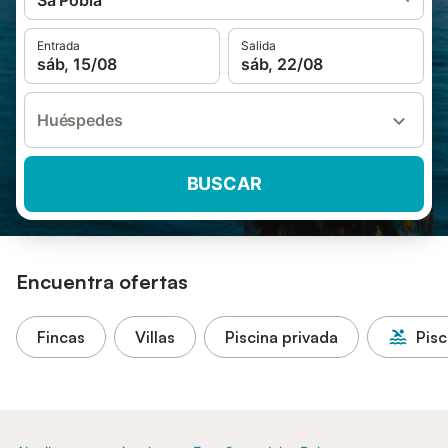
Sa Pobla
Entrada
Salida
sáb, 15/08
sáb, 22/08
Huéspedes
BUSCAR
Encuentra ofertas
Fincas
Villas
Piscina privada
Pisc