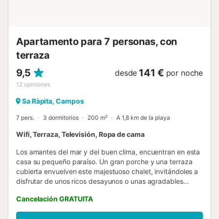
Apartamento para 7 personas, con
terraza
9,5
141 €
desde
por noche
12
opiniones
Sa Ràpita, Campos
7 pers.
3 dormitorios
200 m²
A 1,8 km de la playa
Wifi, Terraza, Televisión, Ropa de cama
Los amantes del mar y del buen clima, encuentran en esta
casa su pequeño paraíso. Un gran porche y una terraza
cubierta envuelven este majestuoso chalet, invitándoles a
disfrutar de unos ricos desayunos o unas agradables
veladas cenando todos juntos esas exquisitas recetas
Cancelación GRATUITA
elaboradas a la brasa de la barbacoa. De hecho, cualquier
momento que nuestros huéspedes pasan en los exteriores,