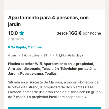
tranquilo y natural y su paradisíaca playa de arena fina y
aguas turquesas, situada a sólo 1.8 km de la casa, así que
podrán llegar in...
Apartamento para 4 personas, con
jardín
10,0
166 €
desde
por noche
2
opiniones
Sa Ràpita, Campos
4 pers.
2 dormitorios
85 m²
A 2,9 km de la playa
Piscina exterior, Wifi, Aparcamiento en la propiedad,
Aire acondicionado, Televisión, Televisión por satélite,
Jardín, Ropa de cama, Toallas
Situada en el suroeste de Mallorca, a pocos kilómetros de
la playa de Estrenc, la propiedad de dos plantas Casa
Lavanda comparte una gran zona de piscina con un grupo
de 7 casas. La propiedad ideal para hospedar a 4
personas, ofrece un salón/comedor luminoso, una cocina
muy bien equipada, 2 dormitorios (uno con cama king size