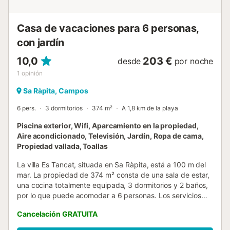
aparcamiento disponible en la calle. Las sábanas y las
toallas están incluidas en el...
Casa de vacaciones para 6 personas,
con jardín
10,0
203 €
desde
por noche
1
opinión
Sa Ràpita, Campos
6 pers.
3 dormitorios
374 m²
A 1,8 km de la playa
Piscina exterior, Wifi, Aparcamiento en la propiedad,
Aire acondicionado, Televisión, Jardín, Ropa de cama,
Propiedad vallada, Toallas
La villa Es Tancat, situada en Sa Ràpita, está a 100 m del
mar. La propiedad de 374 m² consta de una sala de estar,
una cocina totalmente equipada, 3 dormitorios y 2 baños,
por lo que puede acomodar a 6 personas. Los servicios
adicionales incluyen Wi-Fi de alta velocidad (apto para
Cancelación GRATUITA
videollamadas) con un espacio de trabajo dedicado para
hacer videollamadas, aire acondicionado en la cocina y el