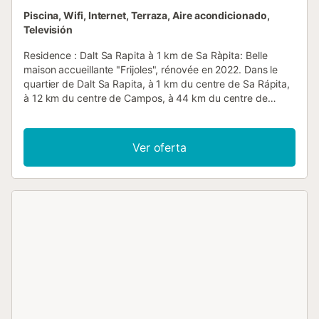
Piscina, Wifi, Internet, Terraza, Aire acondicionado,
Televisión
Residence : Dalt Sa Rapita à 1 km de Sa Ràpita: Belle
maison accueillante "Frijoles", rénovée en 2022. Dans le
quartier de Dalt Sa Rapita, à 1 km du centre de Sa Rápita,
à 12 km du centre de Campos, à 44 km du centre de
Palma, dans un quartier résidentiel, à 1 km de la forêt, à 1.5
km de la mer, à 1 km de la plage, orientée sud. A usage
privé: terrain 500 m2 (clôturé), piscine rectangulaire (5 x 2
Ver oferta
m, disponibilité saisonnière: 01.Jan. - 31.Dec.). Douche
extérieure, entretien de la piscine par le
propriétaire/jardinier. Infrastructures de la Maison: air-
conditionné. Magasins 1 km, magasin d'alimentation 1 km,
supermarché 3 km, centre commercial 12 km, restaurant 1
m, bar 1 km, boulangerie 1 km, café 1 km, centre à 10
minutes à pieds, arrêt de bus "Miramar 1 (13004)" 1.4 km,
gare ferroviaire "Estación de Manacor" 38 km, ferry
"Palma" 44 km, plage de sable "Es Trenc" 2 km. Port
plaisance 1 km, marina 44 km, terrain de golf (18 trous) 20
km, ecole de surf 2 km, ecole de voile 2 km, tennis 1 km,
centre sportif 12 km, chemins de randonnées pédestres