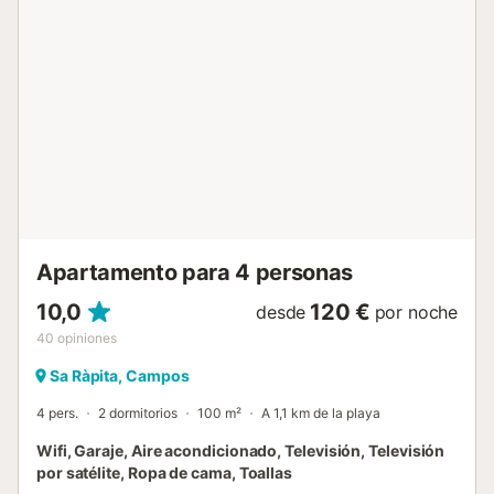
relajarse por la noche. Distancias aproximadas:
restaurante más cercano a 424 m, playa Arenal de Sa
Ràpita a 2 km, bar a 1,81 km, cafetería a 430 m,
supermercado a 583 m y aeropuerto de Palma de
Mallorca a 34,6 km. Hay aparcamiento disponible en la
propiedad y también aparcamiento gratuito en la calle. No
se admiten animales de compañía ni grupos de jóvenes. El
Wi-Fi es apto para videollamadas. Sábanas y toallas están
incluidas. Hay estación de carga para vehículos eléctricos
y se proporcionan toallas de playa....
Apartamento para 4 personas
10,0
120 €
desde
por noche
40
opiniones
Sa Ràpita, Campos
4 pers.
2 dormitorios
100 m²
A 1,1 km de la playa
Wifi, Garaje, Aire acondicionado, Televisión, Televisión
por satélite, Ropa de cama, Toallas