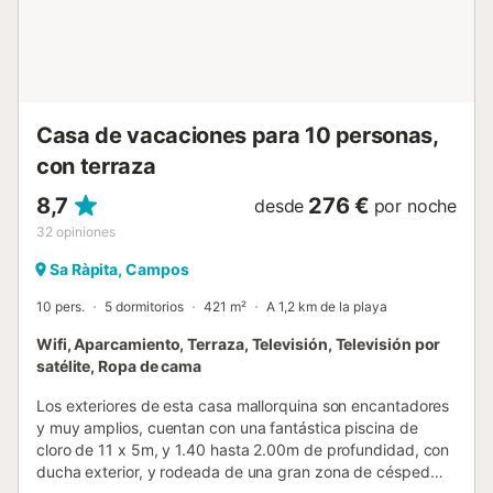
de la terraza tienen mosquiteras; en cocina y baños, las
ventanas también cuentan con rejas. La casa dispone de
alarma. Tenéis a vuestra disposición 2 bicicletas gratis. La
zona es ideal para rutas en bici y senderismo; además,
bodegas, una quesería, jardines botánicos, salinas y ...
Casa de vacaciones para 10 personas,
con terraza
8,7
276 €
desde
por noche
32
opiniones
Sa Ràpita, Campos
10 pers.
5 dormitorios
421 m²
A 1,2 km de la playa
Wifi, Aparcamiento, Terraza, Televisión, Televisión por
satélite, Ropa de cama
Los exteriores de esta casa mallorquina son encantadores
y muy amplios, cuentan con una fantástica piscina de
cloro de 11 x 5m, y 1.40 hasta 2.00m de profundidad, con
ducha exterior, y rodeada de una gran zona de césped