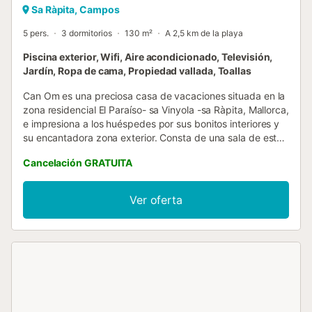
Sa Ràpita, Campos
5 pers.
3 dormitorios
130 m²
A 2,5 km de la playa
Piscina exterior, Wifi, Aire acondicionado, Televisión,
Jardín, Ropa de cama, Propiedad vallada, Toallas
Can Om es una preciosa casa de vacaciones situada en la
zona residencial El Paraíso- sa Vinyola -sa Ràpita, Mallorca,
e impresiona a los huéspedes por sus bonitos interiores y
su encantadora zona exterior. Consta de una sala de estar,
un cocina totalmente equipada con lavavajillas, 3
Cancelación GRATUITA
dormitorios (uno con 2 camas individuales, uno con una
cama individual; uno con una cama doble), así como 2
cuartos de baño, por lo que puede alojar a 5 personas. Los
Ver oferta
servicios adicionales incluyen Wi-Fi, aire acondicionado y
televisión por cable. Como la zona es muy tranquila y la
casa ofrece juguetes, libros para niños, una cuna y una
trona, es el alojamiento perfecto para familias. Uno de los
principales atractivos de esta bonita casa es la zona
exterior, donde encontrará un jardín muy agradable, así
como una terraza cubierta con mesa de comedor y una
barbacoa privada donde podrá preparar ricos platos y