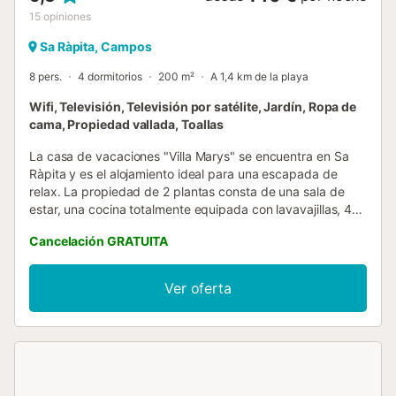
15
opiniones
Sa Ràpita, Campos
8 pers.
4 dormitorios
200 m²
A 1,4 km de la playa
Wifi, Televisión, Televisión por satélite, Jardín, Ropa de
cama, Propiedad vallada, Toallas
La casa de vacaciones "Villa Marys" se encuentra en Sa
Ràpita y es el alojamiento ideal para una escapada de
relax. La propiedad de 2 plantas consta de una sala de
estar, una cocina totalmente equipada con lavavajillas, 4
dormitorios y 2 baños, así como 2 aseos adicionales, por lo
Cancelación GRATUITA
que puede alojar a 8 personas. Los servicios adicionales
incluyen Wi-Fi, televisión, ventilador y lavadora. También
hay disponible una cuna y una trona. Su zona exterior
Ver oferta
privada incluye un jardín, una terraza descubierta, una
terraza cubierta, 2 balcones, una barbacoa y una ducha
exterior. La propiedad goza de una ubicación tranquila
junto a una amplia zona verde. Además, se puede llegar
fácilmente a pie al mar y a las conexiones de transporte
público, mientras que la playa de Sa Ràpita está a 1,5 km.