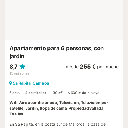
proporcionarles una cuna y una trona. En Sa Ràpita no solo
encontrará una hermosa playa, sino también todos los
servicios necesarios para una estancia agradable. Al
mismo tiempo, la playa de arena fina de Es Trenc no le
queda lejos. Esta joya natural, protegida por su sistema
dunar, sorprende por su arena blanca y sus aguas
cristalinas. Desde Colonia de Sant Jordi puede hacer una
excursión a Cabrera y conoc...
Apartamento para 6 personas, con
jardín
8,7
255 €
desde
por noche
15
opiniones
Sa Ràpita, Campos
6 pers.
4 dormitorios
130 m²
A 600 m de la playa
Wifi, Aire acondicionado, Televisión, Televisión por
satélite, Jardín, Ropa de cama, Propiedad vallada,
Toallas
En Sa Ràpita, en la costa sur de Mallorca, la casa de