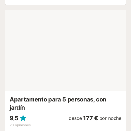
casa se encuentra en una zona puramente residencial, sin
bullicio. En la zona hay tiendas de alimentación,
restaurantes, etc. A pocos minutos se encuentra el Club
Náutico y al lado, una maravillosa playa de arena blanca y
aguas turquesas. La ecotasa no está incluida en el precio
y se cobrará a razón de 2,2€ por adulto y noche (sólo de
mayo a octubre y 1,65€ el resto de meses). ¡Atención!! NO
se permiten celebraciones ni fiestas. La edad mínima para
formalizar la reserva es de 23 años. El principal atractivo
de Sa Ràpita es su proximidad a la impresionante playa
natural de Es Trenc. Esta playa se extiende desde Sa
Ràpita a lo largo de la costa, pasando por el pequeño
pueblo de Ses Covetes hasta la localidad de Colonia Sant
Jordi. Con más de tres kilómetros de arena blanca, esta
zona ha sido comparada con el Caribe gracias a su
frondosa vegetación y sus aguas azules cristalinas. Hay
al...
Apartamento para 5 personas, con
jardín
9,5
177 €
desde
por noche
23
opiniones