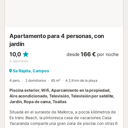
depuis la maison 2 km. Attractions à proximité: Rafa Nadal
Acadeny 38 km, Playa d'es Trenc 5 km, Coves dels Hams
47 km, Calo des Moro 24 km. Veuillez noter: voiture
recommandée. Adapté(e) aux familles, indiqué pour
séniors. Le propriétaire n'accepte pas les groupes. Le
propriétaire n'accepte pas les groupes de jeunes. Aéroport
Apartamento para 4 personas, con
35 km de la...
jardín
10,0
166 €
desde
por noche
4
opiniones
Sa Ràpita, Campos
4 pers.
2 dormitorios
65 m²
A 2,9 km de la playa
Piscina exterior, Wifi, Aparcamiento en la propiedad,
Aire acondicionado, Televisión, Televisión por satélite,
Jardín, Ropa de cama, Toallas
Situada en el suroeste de Mallorca, a pocos kilómetros de
Es trenc Beach, la pintoresca casa de vacaciones Casa
Yacaranda comparte una gran zona de piscina con otras 6