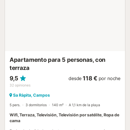
disfrutarlos al aire libre. También ofrece una piscina
compartida rodeada de naturaleza donde, los huéspedes
pueden relajarse y refrescarse en los calurosos días de
verano. También pueden pasar un buen rato jugando al
ping-pong por la tarde. Can Om está situado cerca de Sa
Ràpita (2,5 km, 6 minutos en coche), donde encontrará
una amplia selección de tiendas, restaurantes, bares y
cafeterías, así como la playa más cercana, Arenal de Sa
Ràpita (4,1 km, 8 minutos en coche). La capital de la isla,
Pa...
Apartamento para 5 personas, con
terraza
9,5
118 €
desde
por noche
32
opiniones
Sa Ràpita, Campos
5 pers.
3 dormitorios
140 m²
A 1,1 km de la playa
Wifi, Terraza, Televisión, Televisión por satélite, Ropa de
cama