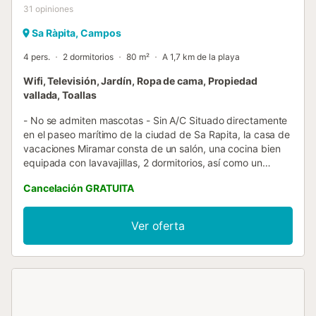
31
opiniones
Sa Ràpita, Campos
4 pers.
2 dormitorios
80 m²
A 1,7 km de la playa
Wifi, Televisión, Jardín, Ropa de cama, Propiedad
vallada, Toallas
- No se admiten mascotas - Sin A/C Situado directamente
en el paseo marítimo de la ciudad de Sa Rapita, la casa de
vacaciones Miramar consta de un salón, una cocina bien
equipada con lavavajillas, 2 dormitorios, así como un
cuarto de baño y, por lo tanto, puede alojar a 4 personas.
Cancelación GRATUITA
Los servicios adicionales incluyen Wi-Fi, una lavadora, una
chimenea y una televisión. Una cuna y una trona están
disponibles bajo petición. En el exterior, hay un jardín
Ver oferta
privado, terraza (con zonas descubiertas y cubiertas) con
una barbacoa desde donde se puede disfrutar de las
vistas del mar y la montaña. El mar y una playa de piedras
le esperan directamente en el exterior de la casa. Además,
hay una playa de arena a 20 minutos a pie (1,5 km).
También hay una selección de tiendas, restaurantes y