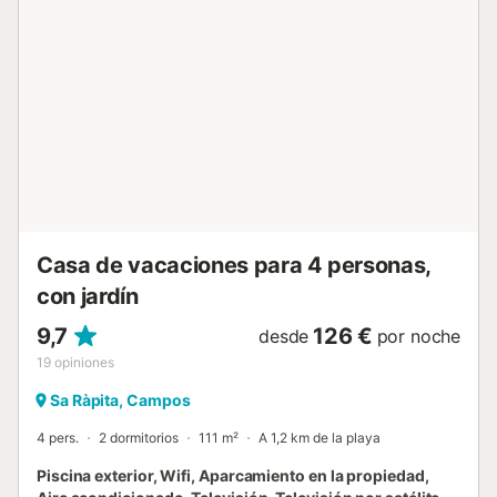
bares a lo largo del paseo marítimo de Sa Rápita, donde
también puede encontrar el supermercado más cercano,
que está a sólo 5 minutos (450m) a pie. El aeropuerto más
cercano es el de Palma de Mallorca, que está a 30 minutos
(37km) en coche. Hay aparcamiento en la calle. La ropa
de cama y las toallas están incluidas en el precio. Se
proporcionan bicicletas. Salón: 1x Sofá cama para 1
persona Dormitorio 1: 1 cama doble Dormitorio 2: 2 camas
individuales Nombre: Miramar...
Casa de vacaciones para 4 personas,
con jardín
9,7
126 €
desde
por noche
19
opiniones
Sa Ràpita, Campos
4 pers.
2 dormitorios
111 m²
A 1,2 km de la playa
Piscina exterior, Wifi, Aparcamiento en la propiedad,