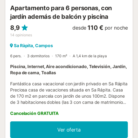
Apartamento para 6 personas, con
jardín además de balcón y piscina
8,9
110 €
desde
por noche
14
opiniones
Sa Ràpita, Campos
6 pers.
3 dormitorios
170 m²
A 1,4 km de la playa
Piscina, Internet, Aire acondicionado, Televisión, Jardín,
Ropa de cama, Toallas
Fantástica casa vacacional con jardín privado en Sa Rápita
Preciosa casa de vacaciones situada en Sa Rápita. Casa
de 170 m2 en parcela con jardín de unos 100m2. Dispone
de 3 habitaciones dobles (las 3 con cama de matrimonio),
3 baños y 1 aseo, salón comedor, cocina equipada y
Cancelación GRATUITA
amueblada, WIFI Movistar Fibra 300MB, TV satélite, BBQ,
A/C frío-calor en el salón y en las 3 habitaciones. Cuna
bajo petición. En el exterior dispone de un amplio porche y
Ver oferta
un bonito y cuidado jardín que goza de privacidad. La