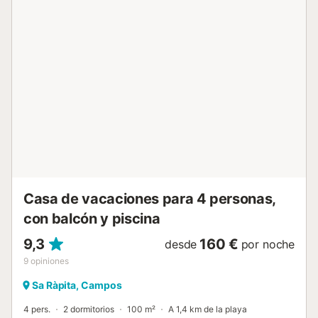
Hay aparcamiento gratuito disponible en las
inmediaciones. Se admiten familias con niños. No hay aire
acondicionado y no se admiten animales. Se proporcionan
toallas de playa/piscina. Se proporcionan 4 bicicletas por
un suplemento (póngase en contacto con el anfitrión)....
Casa de vacaciones para 4 personas,
con balcón y piscina
9,3
160 €
desde
por noche
9
opiniones
Sa Ràpita, Campos
4 pers.
2 dormitorios
100 m²
A 1,4 km de la playa