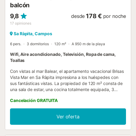
balcón
9,8
178 €
desde
por noche
17
opiniones
Sa Ràpita, Campos
6 pers.
3 dormitorios
120 m²
A 950 m de la playa
Wifi, Aire acondicionado, Televisión, Ropa de cama,
Toallas
Con vistas al mar Balear, el apartamento vacacional Brisas
Vista Mar en Sa Ràpita impresiona a los huéspedes con
sus fantásticas vistas. La propiedad de 120 m² consta de
una sala de estar, una cocina totalmente equipada, 3
dormitorios y 2 baños, por lo que puede acomodar a 6
Cancelación GRATUITA
personas. Los servicios adicionales incluyen Wi-Fi de alta
velocidad (apto para videollamadas) con un espacio de
trabajo dedicado para hacer videollamadas, una televisión,
Ver oferta
aire acondicionado, una lavadora y una secadora. También
dispone de cuna y trona. Este alquiler vacacional cuenta
con un espacio exterior privado, que incluye una terraza