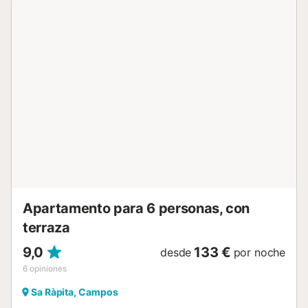
cubierta y un balcón. Los enlaces de transporte público se
encuentran a poca distancia a pie. Hay aparcamiento
gratuito en la calle. No se permiten mascotas, fumar ni
celebrar eventos. Esta propiedad tiene directrices para
ayudar a los huéspedes con la correcta separación de
residuos. Se proporciona más información en el
establecimiento. Esta propiedad cuenta con iluminación de
bajo consumo....
Apartamento para 6 personas, con
terraza
9,0
133 €
desde
por noche
6
opiniones
Sa Ràpita, Campos