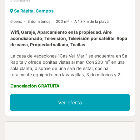
8
opiniones
Sa Ràpita, Campos
6 pers.
3 dormitorios
200 m²
A 1,8 km de la playa
Wifi, Garaje, Aparcamiento en la propiedad, Aire
acondicionado, Televisión, Televisión por satélite, Ropa
de cama, Propiedad vallada, Toallas
La casa de vacaciones "Cas Vell Marí" se encuentra en Sa
Ràpita y ofrece bonitas vistas al mar. Con 200 m² en una
sola planta, dispone de una sala de estar, cocina
totalmente equipada con lavavajillas, 3 dormitorios y 2
baños. Capacidad máxima para 6 personas. Entre los
Cancelación GRATUITA
servicios adicionales se incluyen Wi-Fi de alta velocidad
con espacio de trabajo dedicado, aire acondicionado,
lavadora, secadora, televisión por satélite y cable con
Ver oferta
servicios de streaming, y equipo de gimnasio disponible.
También hay cuna y trona disponibles. El dormitorio 1 tiene
2 camas individuales, el dormitorio 2 tiene 2 camas
individuales y el dormitorio 3 cuenta con 1 cama doble. La
casa dispone de barbacoa de uso privado y terrazas
privadas, tanto abiertas como cubiertas, ideales para