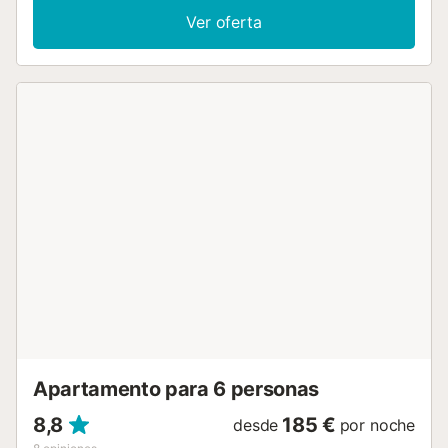
comedor, ventiladores en los dormitorios, una televisión, así
Ver oferta
como una lavadora. Además, hay una mesa de ping-pong
para su disfrute. También hay disponibles 2 cunas y 2
tronas. Esta propiedad de alquiler cuenta con una zona
exterior privada con piscina de sal, jardín, terraza
descubierta, terraza cubierta, balcón, barbacoa y ducha
exterior. La propiedad está ubicada en 2 km de la playa
más cercana y los enlaces de transporte público están a
poca distancia. No se permiten mascotas, fumar ni
celebrar eventos. Se proporcionan toallas de
playa/piscina. Esta propiedad tiene directrices para
ayudar a los huéspedes con la correcta separación de
residuos. Se proporciona más información en el
establecimiento. Este establecimiento cuenta con
iluminación de bajo consumo....
Apartamento para 6 personas
8,8
185 €
desde
por noche