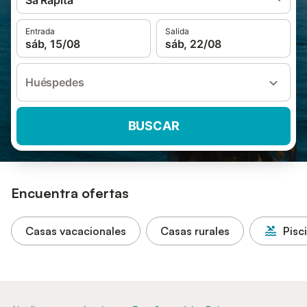
Sa Ràpita
Entrada
Salida
sáb, 15/08
sáb, 22/08
Huéspedes
BUSCAR
Encuentra ofertas
Casas vacacionales
Casas rurales
Pisc