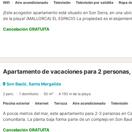
Wifi
Aire acondicionado
Televisión
Televisión por satélite
Ropa d
¡Este acogedor apartamento está situado en Son Serra, en una ubic
de la playa! (MALLORCA) EL ESPACIO La propiedad es el alojamiento
duraderos con su familia. Su decoración se ha coordinado pensand
Cancelación GRATUITA
huéspedes se sientan como en casa. Cuenta con dos cómodos dormi
cuarto de baño y una ducha donde las familias pueden relajarse. La
con un salón-comedor de planta abierta con una cocina bien equipad
Las puertas del patio conducen a una terraza iluminada por el sol con
de las encantadoras vistas de la bahía. Tanto si decide pasar el dí
pensado en todos los detalles que podrían mejorar su estancia! Wi-F
Estamos orgullosos de ofrecer propiedades sostenibles y confortab
Apartamento de vacaciones para 2 personas, c
sistema de refrigeración y calefacción individual en la zona de esta
ofrece la temperatura perfecta. *Esta casa se alquila en régimen de
un servicio de auto check-in....
Son Bauló, Santa Margalida
2 pers.
1 dormitorio
50 m²
A 150 m de la playa
Piscina exterior
Internet
Terraza
Aire acondicionado
Televisión
A pocos metros del mar, este apartamento para 2-3 personas en Can
comunitaria. La planta baja forma parte de un complejo en Son Bauló,
Can Picafort. En la playa pueden alquilar hamacas y sombrillas, o 
Cancelación GRATUITA
muchos restaurantes y bares. Hay muchas playas de ensueño en el n