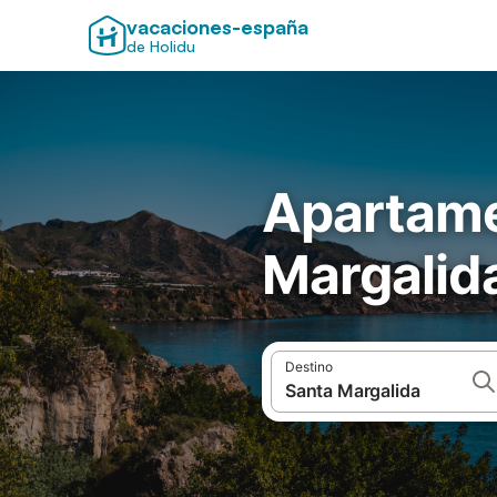
vacaciones-españa
de Holidu
Apartame
Margalid
Destino