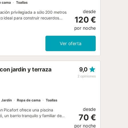
e cama
Toallas
desde
ación privilegiada a sólo 200 metros
120 €
 ideal para construir recuerdos
o en la comodidad para que nuestros
por noche
torios con camas individuales, un
 distribución de la propiedad cuenta
a que realza el atractivo de la zona.
Ver oferta
 mullidas sillas. Relájese y disfrute
a en la playa como en casa, ¡hemos
i gratuito, menaje de cocina...
les. La propiedad cuenta con un
on jardín y terraza
9,0
r y distribución de dormitorios que
 autoservicio. *Esta propiedad ofrece
2
opiniones
Jardín
Ropa de cama
Toallas
desde
 Picafort ofrece una piscina
70 €
 un barrio tranquilo y familiar de
dar un paseo en el paseo marítimo con
por noche
orte; entre ellas Playa de Muro,