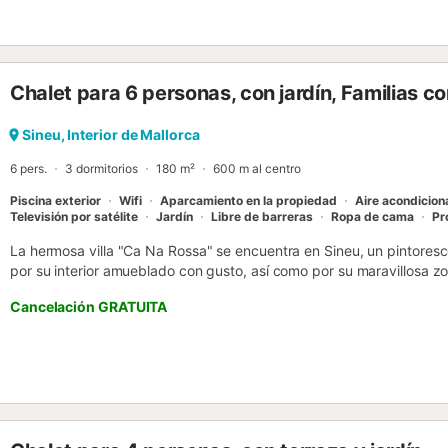
actualmente foco turístico. Muy buenos restaurantes para degustar 
Mallorca, el "frit mallorquí". ETV/6676 - - DEPOSITO DE SEGURI
LLEGADA: 300€. - - EL CONSUMO DE ELECTRICIDAD SE PAGA APA
(IMPUESTO LOCAL QUE PAGA EL TURISTA) SE HA DE PAGAR AL LLE
Chalet para 6 personas, con jardín, Familias co
Sineu, Interior de Mallorca
6 pers.
3 dormitorios
180 m²
600 m al centro
Piscina exterior
Wifi
Aparcamiento en la propiedad
Aire acondicio
Televisión por satélite
Jardín
Libre de barreras
Ropa de cama
Pr
La hermosa villa "Ca Na Rossa" se encuentra en Sineu, un pintoresc
por su interior amueblado con gusto, así como por su maravillosa zo
salón/comedor luminoso, una cocina bien equipada con lavavajilla
Cancelación GRATUITA
grandes ventanales y vistas a la zona de la piscina, 3 dormitorios 
3 baños, por lo que ofrece espacio para 6 personas. Las instalacio
acondicionado y televisión por cable. Lo más destacado del alojami
donde encontrará una amplia piscina, tumbonas, una cocina exterio
estar y una mesa de comedor. Dese un chapuzón en la piscina despu
tumbonas, prepare una deliciosa comida en la barbacoa y sírvala e
uno de los sofás con una copa de vino por la noche. Aquí también e