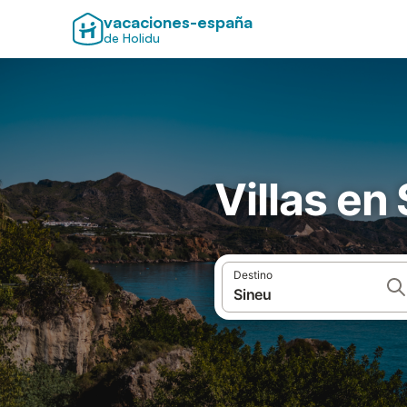
vacaciones-españa
de Holidu
Villas en
Destino