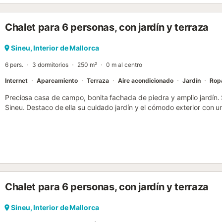
videollamadas. Tres baños con ducha. Ropa de cama y toallas inclui
disponibles bajo petición. Se recomienda disponer de coche para a
Chalet para 6 personas, con jardín y terraza
ubicación rural y explorar la isla....
Sineu, Interior de Mallorca
6 pers.
3 dormitorios
250 m²
0 m al centro
Internet
Aparcamiento
Terraza
Aire acondicionado
Jardín
Rop
Preciosa casa de campo, bonita fachada de piedra y amplio jardín. 
Sineu. Destaco de ella su cuidado jardín y el cómodo exterior con 
las montañas. La casa principal tiene una capacidad para 6 personas
dobles y un baño con bañera. En planta primera un dormitorio dob
Todos los dormitorios tienen aire acondicionado. Gran salón comedo
completamente equipada y amueblada, ambas estancias con salida d
con sus tumbonas y sofás rodeado de césped. Destacar de Sineu s
de gran contenido agrícola y ramadero, actualmente foco turístico
degustar uno de los platos más típicos de Mallorca, el "frit mallo
Chalet para 6 personas, con jardín y terraza
SE ENTREGA EL DÍA DE LLEGADA: 300€. - - EL CONSUMO DE ELE
0.30€/KWH. - - LA ECOTASA (IMPUESTO LOCAL QUE PAGA EL TUR
LA CASA....
Sineu, Interior de Mallorca