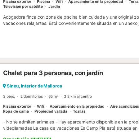
Piscina exterior
Piscina
Wifi
Aparcamiento en la propiedad
Terra
Televisión por satélite
Jardín
Acogedora finca con zona de piscina bien cuidada y una original 
vacaciones relajantes. Está convenientemente situada en un anexo ju
casa de barbacoa también hay un cuarto de baño en el jardín con 
o refrésquese con un chapuzón en el agua fresca. El dormitorio prin
redonda. En la 1ª planta hay un cuarto de ducha moderno y espacio
Debido a la pendiente, la entrada se encuentra en la 1ª planta y un
sótano. Grados en la casa. Grupos (excepto familias y parejas de m
fianza especial. Número de licencia: ET/2240 Aquí podrá desconecta
cotidiana. O ir al mercado semanal y más grande de la isla. En Sine
Chalet para 3 personas, con jardín
ofrecen frutas, verduras, todo tipo de ofertas de mercado e inclu
perdérselo. Sus hijos estarán encantados. Haga una excursión a la 
bonito paseo en coche hasta el famoso monasterio de Lluc, en lo alto
Sineu, Interior de Mallorca
3 pers.
2 dormitorios
65 m²
3,2 km al centro
Piscina exterior
Wifi
Aparcamiento en la propiedad
Aire acondicio
Ropa de cama
Propiedad vallada
Toallas
- No se admiten animales - Hay aparcamiento disponible en la propi
videollamadas La casa de vacaciones Es Camp Pla está situada en l
alojamiento ideal para unas vacaciones relajantes con sus seres qu