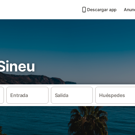
Descargar app
Anunc
 Sineu
Entrada
Salida
Huéspedes